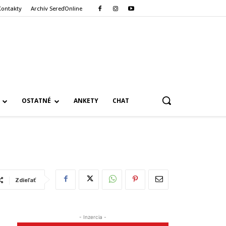
Kontakty
Archív SereďOnline
OSTATNÉ
ANKETY
CHAT
Zdieľať
- Inzercia -