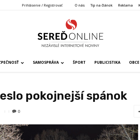
Prihlásenie / Registrovať
O nás
Tip na článok
Reklama
ZPEČNOSŤ
SAMOSPRÁVA
ŠPORT
PUBLICISTIKA
OBCE
ieslo pokojnejší spánok
0
9