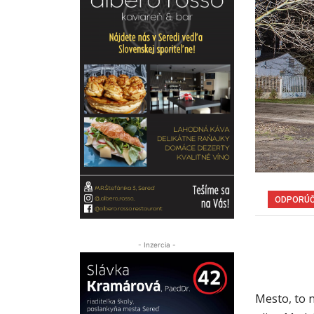
ODPORÚ
- Inzercia -
Mesto, to n