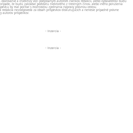
, osočovanie a invektívy voči podpísaným autorom článkov redakcii, alebo vydavateľovi budú
prípade, že budú zakladať podstatu niektorého z trestných činov, alebo iného porušenia
spevku by mal počítať s možnosťou zjednania nápravy právnou cestou.
 a redakcia nezodpovedá za obsah príspevkov diskutujúcich a nenesie prípadné právne
y autorov príspevkov.
- Inzercia -
- Inzercia -