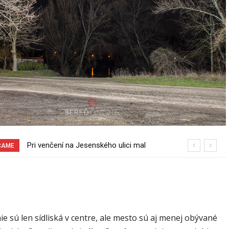
Pri venčení na Jesenského ulici mal
Sereď niekedy bola mestom s
ČAME
usmrtiť psíka vlčiak, ktorý mal voľne
výborným napojením na hromadnú
behať
dopravu – ANKETA
ie sú len sídliská v centre, ale mesto sú aj menej obývané