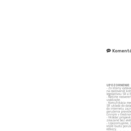
Komentá
UPOZORNENIE:
- Zo strany vydav
na osočovanie koh
legislatívou SR a 
- Nešírte neovere
uvádzajte.
- Komunikácia med
SR ukladá do data
do internetu zazn
porušenia pravidi
činným v trestno
- Vkladať príspev
zmazané bez akéh
- Upozorňujeme, ž
ktoré budú porušo
odkazy.