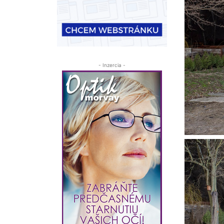
- Inzercia -