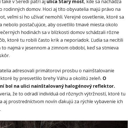
i také v Seredi patrí aj
ulica Starý most
, kde sa nachádza
o rodinných domov. Hoci aj títo obyvatelia majú právo na
ot, veľmi si ho užívať nemohli. Verejné osvetlenie, ktoré sa
a nebolo postačujúce, aby osvetlilo tmavé miesta okolo
večerných hodinách sa v blízkosti domov schádzali rôzne
b, ktoré tu robili často krik a neporiadok. Ľudia sa necítili
 to najmä v jesennom a zimnom období, keď sa stmieva
skôr.
atelia adresovali primátorovi prosbu o nainštalovanie
 ktoré by presvetlilo brehy Váhu a okolitú zeleň.
O
ní bol na ulici nainštalovaný halogénový reflektor.
veria, že to odradí indivíduá od rôznych výtržností, ktoré tu
a aj prostredníctvom novín ďakujú za rýchle vybavenie ich
.