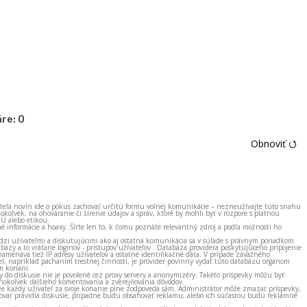
re:
0
Obnoviť ⭯
ateľa novín ide o pokus zachovať určitú formu voľnej komunikácie – nezneužívajte túto snahu
okoľvek, na ohováranie či šírenie údajov a správ, ktoré by mohli byť v rozpore s platnou
EÚ alebo etikou.
né informácie a hoaxy. Šírte len to, k čomu poznáte relevantný zdroj a podľa možnosti ho
zi užívateľmi a diskutujúcimi ako aj ostatná komunikácia sa v súlade s právnym poriadkom
bázy a to vrátane loginov - prístupov užívateľov . Databáza providera poskytujúceho pripojenie
amenáva tiež IP adresy užívateľov a ostatné identifikačné dáta. V prípade závažného
el, napríklad páchaním trestnej činnosti, je provider povinný vydať túto databázu orgánom
m konaní.
ky do diskusie nie je povolené cez proxy servery a anonymizéry. Takéto príspevky môžu byť
okoľvek ďalšieho komentovania a zverejňovania dôvodov.
e každý užívateľ za svoje konanie plne zodpovedá sám. Administrátor môže zmazať príspevky,
vať pravidlá diskusie, prípadne budú obsahovať reklamu, alebo ich súčasťou budú reklamné