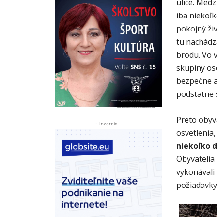
ulice. Medz
iba niekoľk
pokojný živ
tu nachádz
brodu. Vo 
skupiny osô
bezpečne a
podstatne 
Preto obyv
- Inzercia -
osvetlenia,
niekoľko d
Obyvatelia 
vykonávali 
požiadavky