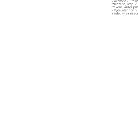
- Akékoľvek útoky
zmazané, resp. v 
zákona, autor prí
- Vydavateľ novín
následky za názor