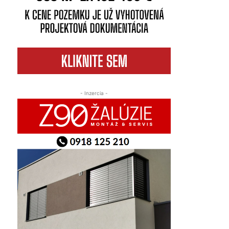
- Inzercia -