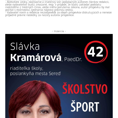
- Akékoľvek útoky, osočovanie a invektívy voči podpísaným autorom článkov redakcii,
alebo vydavateľovi budú zmazané, resp. v prípade, že budú zakladať podstatu
niektorého z trestných činov, alebo iného porušenia zákona, autor príspevku by mal
počítať s možnosťou zjednania nápravy právnou cestou.
- Vydavateľ novín a redakcia nezodpovedá za obsah príspevkov diskutujúcich a nenesie
prípadné právne následky za názory autorov príspevkov.
- Inzercia -