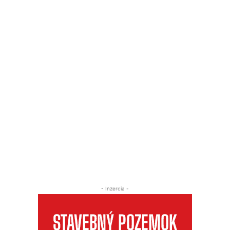
- Inzercia -