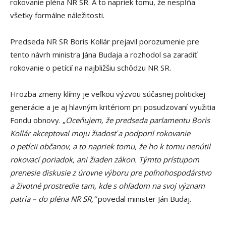
rokovanie pléna NR SR. A to napriek tomu, že nespĺňa
všetky formálne náležitosti.
Predseda NR SR Boris Kollár prejavil porozumenie pre
tento návrh ministra Jána Budaja a rozhodol sa zaradiť
rokovanie o petícií na najbližšiu schôdzu NR SR.
Hrozba zmeny klímy je veľkou výzvou súčasnej politickej
generácie a je aj hlavným kritériom pri posudzovaní využitia
Fondu obnovy. „
Oceňujem, že predseda parlamentu Boris
Kollár akceptoval moju žiadosť a podporil rokovanie
o petícii občanov, a to napriek tomu, že ho k tomu nenútil
rokovací poriadok, ani žiaden zákon. Týmto prístupom
prenesie diskusie z úrovne výboru pre poľnohospodárstvo
a životné prostredie tam, kde s ohľadom na svoj význam
patria – do pléna NR SR,“
povedal minister Ján Budaj.