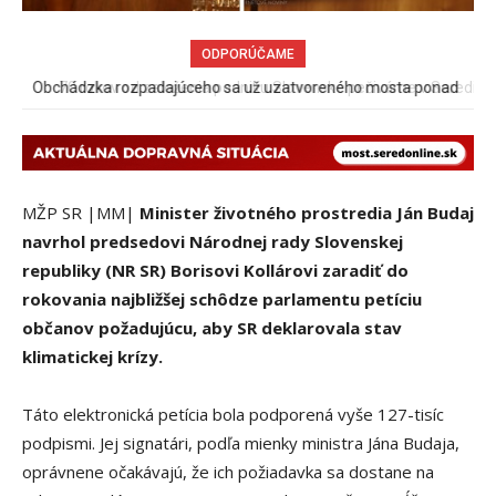
ODPORÚČAME
70 rokov od založenia podniku Slovenské pečivárne v Seredi
MŽP SR |MM|
Minister životného prostredia Ján Budaj
navrhol predsedovi Národnej rady Slovenskej
republiky (NR SR) Borisovi Kollárovi zaradiť do
rokovania najbližšej schôdze parlamentu petíciu
občanov požadujúcu, aby SR deklarovala stav
klimatickej krízy.
Táto elektronická petícia bola podporená vyše 127-tisíc
podpismi. Jej signatári, podľa mienky ministra Jána Budaja,
oprávnene očakávajú, že ich požiadavka sa dostane na