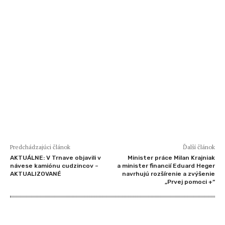
Predchádzajúci článok
Ďalší článok
AKTUÁLNE: V Trnave objavili v
Minister práce Milan Krajniak
návese kamiónu cudzincov –
a minister financií Eduard Heger
AKTUALIZOVANÉ
navrhujú rozšírenie a zvýšenie
„Prvej pomoci +“