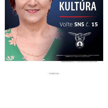
- Inzercia -