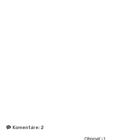
Komentáre:
2
Obnoviť ⭯