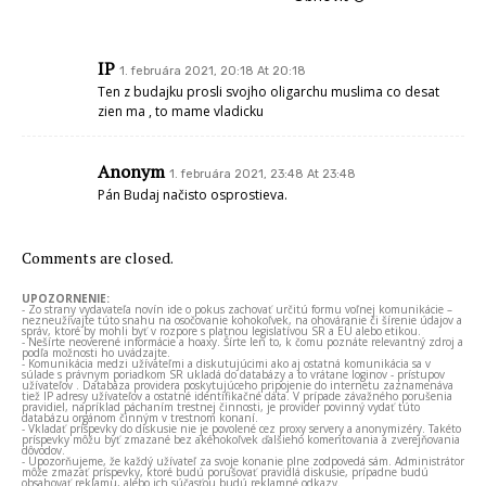
IP
1. februára 2021, 20:18 At 20:18
Ten z budajku prosli svojho oligarchu muslima co desat
zien ma , to mame vladicku
Anonym
1. februára 2021, 23:48 At 23:48
Pán Budaj načisto osprostieva.
Comments are closed.
UPOZORNENIE:
- Zo strany vydavateľa novín ide o pokus zachovať určitú formu voľnej komunikácie –
nezneužívajte túto snahu na osočovanie kohokoľvek, na ohováranie či šírenie údajov a
správ, ktoré by mohli byť v rozpore s platnou legislatívou SR a EÚ alebo etikou.
- Nešírte neoverené informácie a hoaxy. Šírte len to, k čomu poznáte relevantný zdroj a
podľa možnosti ho uvádzajte.
- Komunikácia medzi užívateľmi a diskutujúcimi ako aj ostatná komunikácia sa v
súlade s právnym poriadkom SR ukladá do databázy a to vrátane loginov - prístupov
užívateľov . Databáza providera poskytujúceho pripojenie do internetu zaznamenáva
tiež IP adresy užívateľov a ostatné identifikačné dáta. V prípade závažného porušenia
pravidiel, napríklad páchaním trestnej činnosti, je provider povinný vydať túto
databázu orgánom činným v trestnom konaní.
- Vkladať príspevky do diskusie nie je povolené cez proxy servery a anonymizéry. Takéto
príspevky môžu byť zmazané bez akéhokoľvek ďalšieho komentovania a zverejňovania
dôvodov.
- Upozorňujeme, že každý užívateľ za svoje konanie plne zodpovedá sám. Administrátor
môže zmazať príspevky, ktoré budú porušovať pravidlá diskusie, prípadne budú
obsahovať reklamu, alebo ich súčasťou budú reklamné odkazy.