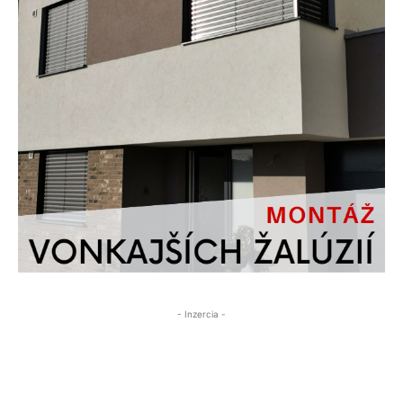
- Inzercia -