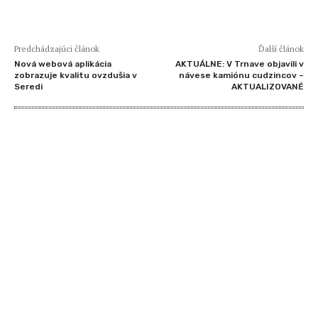
Predchádzajúci článok
Ďalší článok
Nová webová aplikácia
AKTUÁLNE: V Trnave objavili v
zobrazuje kvalitu ovzdušia v
návese kamiónu cudzincov –
Seredi
AKTUALIZOVANÉ