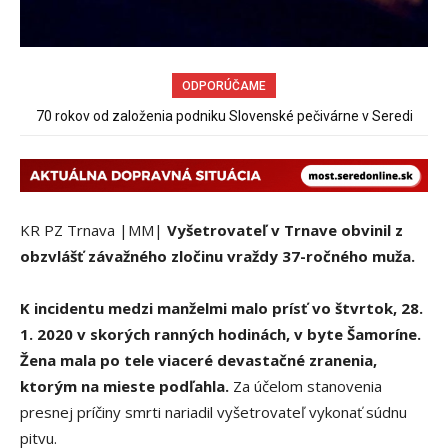
ODPORÚČAME
Sereď niekedy bola mestom s výborným napojením na
hromadnú dopravu – ANKETA
KR PZ Trnava |MM|
Vyšetrovateľ v Trnave obvinil z
obzvlášť závažného zločinu vraždy 37-ročného muža.
K incidentu medzi manželmi malo prísť vo štvrtok, 28.
1. 2020 v skorých ranných hodinách, v byte Šamoríne.
Žena mala po tele viaceré devastačné zranenia,
ktorým na mieste podľahla.
Za účelom stanovenia
presnej príčiny smrti nariadil vyšetrovateľ vykonať súdnu
pitvu.