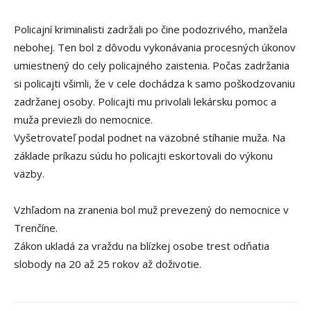
Policajní kriminalisti zadržali po čine podozrivého, manžela
nebohej. Ten bol z dôvodu vykonávania procesných úkonov
umiestnený do cely policajného zaistenia. Počas zadržania
si policajti všimli, že v cele dochádza k samo poškodzovaniu
zadržanej osoby. Policajti mu privolali lekársku pomoc a
muža previezli do nemocnice.
Vyšetrovateľ podal podnet na väzobné stíhanie muža. Na
základe príkazu súdu ho policajti eskortovali do výkonu
väzby.
Vzhľadom na zranenia bol muž prevezený do nemocnice v
Trenčíne.
Zákon ukladá za vraždu na blízkej osobe trest odňatia
slobody na 20 až 25 rokov až doživotie.