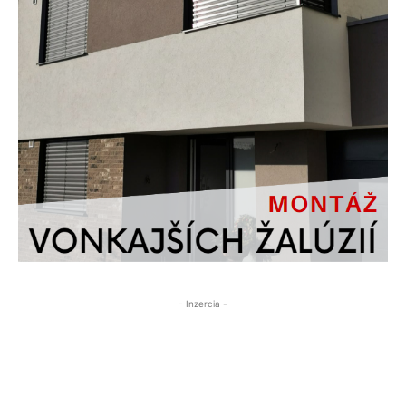
- Inzercia -