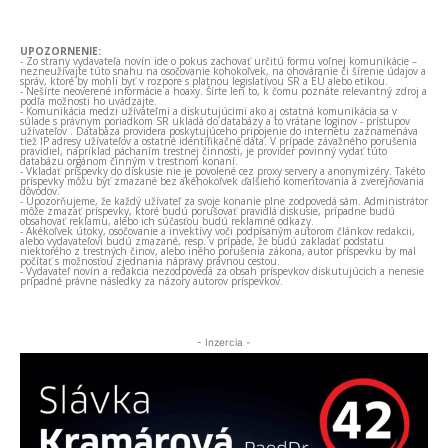
UPOZORNENIE:
- Zo strany vydavateľa novín ide o pokus zachovať určitú formu voľnej komunikácie –
nezneužívajte túto snahu na osočovanie kohokoľvek, na ohováranie či šírenie údajov a
správ, ktoré by mohli byť v rozpore s platnou legislatívou SR a EÚ alebo etikou.
- Nešírte neoverené informácie a hoaxy. Šírte len to, k čomu poznáte relevantný zdroj a
podľa možnosti ho uvádzajte.
- Komunikácia medzi užívateľmi a diskutujúcimi ako aj ostatná komunikácia sa v
súlade s právnym poriadkom SR ukladá do databázy a to vrátane loginov - prístupov
užívateľov . Databáza providera poskytujúceho pripojenie do internetu zaznamenáva
tiež IP adresy užívateľov a ostatné identifikačné dáta. V prípade závažného porušenia
pravidiel, napríklad páchaním trestnej činnosti, je provider povinný vydať túto
databázu orgánom činným v trestnom konaní.
- Vkladať príspevky do diskusie nie je povolené cez proxy servery a anonymizéry. Takéto
príspevky môžu byť zmazané bez akéhokoľvek ďalšieho komentovania a zverejňovania
dôvodov.
- Upozorňujeme, že každý užívateľ za svoje konanie plne zodpovedá sám. Administrátor
môže zmazať príspevky, ktoré budú porušovať pravidlá diskusie, prípadne budú
obsahovať reklamu, alebo ich súčasťou budú reklamné odkazy.
- Akékoľvek útoky, osočovanie a invektívy voči podpísaným autorom článkov redakcii,
alebo vydavateľovi budú zmazané, resp. v prípade, že budú zakladať podstatu
niektorého z trestných činov, alebo iného porušenia zákona, autor príspevku by mal
počítať s možnosťou zjednania nápravy právnou cestou.
- Vydavateľ novín a redakcia nezodpovedá za obsah príspevkov diskutujúcich a nenesie
prípadné právne následky za názory autorov príspevkov.
- Inzercia -