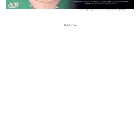
- Inzercia -