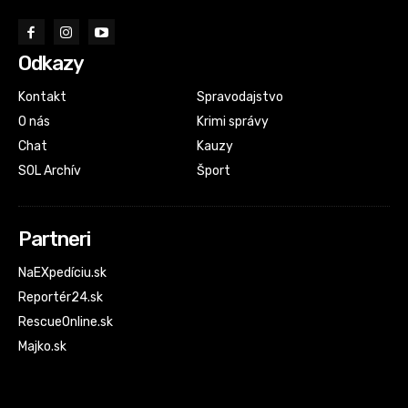
Odkazy
Kontakt
Spravodajstvo
O nás
Krimi správy
Chat
Kauzy
SOL Archív
Šport
Partneri
NaEXpedíciu.sk
Reportér24.sk
RescueOnline.sk
Majko.sk