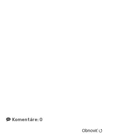
Komentáre:
0
Obnoviť ⭯