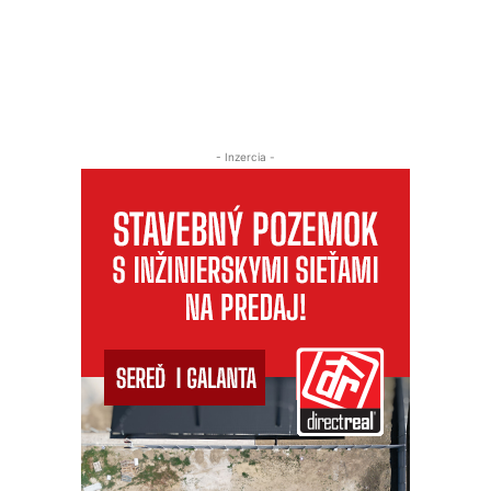
- Inzercia -