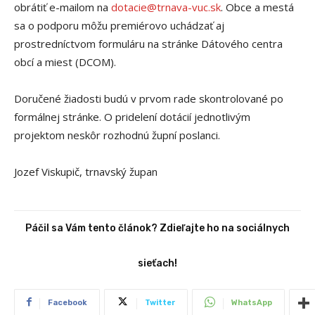
obrátiť e-mailom na
dotacie@trnava-vuc.sk
. Obce a mestá
sa o podporu môžu premiérovo uchádzať aj
prostredníctvom formuláru na stránke Dátového centra
obcí a miest (DCOM).
Doručené žiadosti budú v prvom rade skontrolované po
formálnej stránke. O pridelení dotácií jednotlivým
projektom neskôr rozhodnú župní poslanci.
Jozef Viskupič, trnavský župan
Páčil sa Vám tento článok? Zdieľajte ho na sociálnych
sieťach!
Facebook
Twitter
WhatsApp