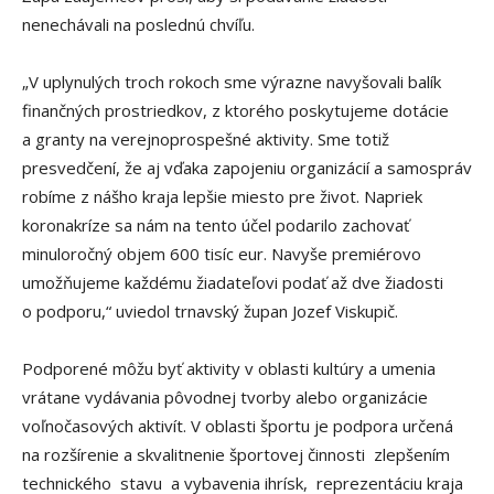
nenechávali na poslednú chvíľu.
„V uplynulých troch rokoch sme výrazne navyšovali balík
finančných prostriedkov, z ktorého poskytujeme dotácie
a granty na verejnoprospešné aktivity. Sme totiž
presvedčení, že aj vďaka zapojeniu organizácií a samospráv
robíme z nášho kraja lepšie miesto pre život. Napriek
koronakríze sa nám na tento účel podarilo zachovať
minuloročný objem 600 tisíc eur. Navyše premiérovo
umožňujeme každému žiadateľovi podať až dve žiadosti
o podporu,“ uviedol trnavský župan Jozef Viskupič.
Podporené môžu byť aktivity v oblasti kultúry a umenia
vrátane vydávania pôvodnej tvorby alebo organizácie
voľnočasových aktivít. V oblasti športu je podpora určená
na rozšírenie a skvalitnenie športovej činnosti zlepšením
technického stavu a vybavenia ihrísk, reprezentáciu kraja