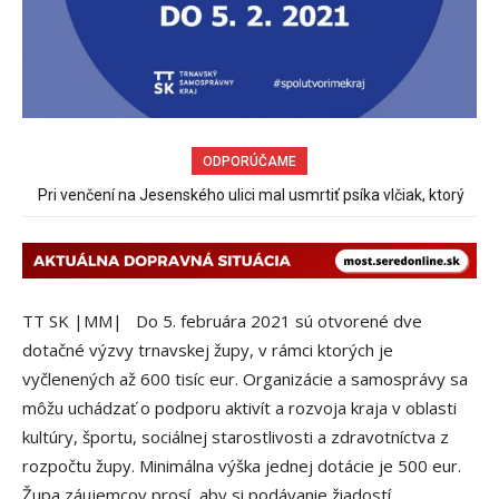
ODPORÚČAME
Pri venčení na Jesenského ulici mal usmrtiť psíka vlčiak, ktorý
mal voľne behať
TT SK |MM| Do 5. februára 2021 sú otvorené dve
dotačné výzvy trnavskej župy, v rámci ktorých je
vyčlenených až 600 tisíc eur. Organizácie a samosprávy sa
môžu uchádzať o podporu aktivít a rozvoja kraja v oblasti
kultúry, športu, sociálnej starostlivosti a zdravotníctva z
rozpočtu župy. Minimálna výška jednej dotácie je 500 eur.
Župa záujemcov prosí, aby si podávanie žiadostí