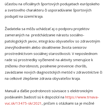
účasťou na oficiálnych športových podujatiach európskeho
a svetového charakteru či usporadúvanie športových
podujatí na území kraja.
Žiadatelia sa môžu uchádzať aj o podporu projektov
zameraných na predchádzanie nárastu sociálno-
patologických javov, integráciu obyvateľov so zdravotným
znevýhodnením alebo skvalitnenie života seniorov
prostredníctvom sociálnej starostlivosti. V neposlednom
rade sú prostriedky vyčlenené na aktivity smerujúce k
zníženiu chorobnosti, posilnenie prevencie chorôb,
zavádzanie nových diagnostických metód v zdravotníctve či
na celkové zlepšenie zdravia obyvateľov kraja.
Manuál a ďalšie podrobnosti súvisiace s elektronickým
podávaním žiadostí sú k dispozícií na
https://www.trnava-
vuc.sk/13475-sk/2021
, pričom s otázkami sa je možné