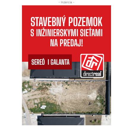
- Inzercia -