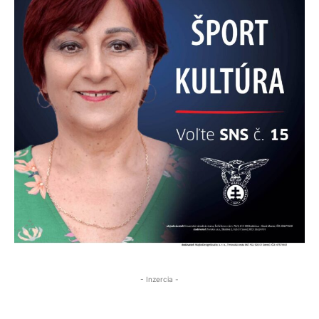
- Inzercia -