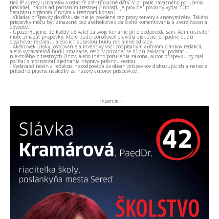
tiež IP adresy užívateľov a ostatné identifikačné dáta. V prípade závažného porušenia
pravidiel, napríklad páchaním trestnej činnosti, je provider povinný vydať túto
databázu orgánom činným v trestnom konaní.
- Vkladať príspevky do diskusie nie je povolené cez proxy servery a anonymizéry. Takéto
príspevky môžu byť zmazané bez akéhokoľvek ďalšieho komentovania a zverejňovania
dôvodov.
- Upozorňujeme, že každý užívateľ za svoje konanie plne zodpovedá sám. Administrátor
môže zmazať príspevky, ktoré budú porušovať pravidlá diskusie, prípadne budú
obsahovať reklamu, alebo ich súčasťou budú reklamné odkazy.
- Akékoľvek útoky, osočovanie a invektívy voči podpísaným autorom článkov redakcii,
alebo vydavateľovi budú zmazané, resp. v prípade, že budú zakladať podstatu
niektorého z trestných činov, alebo iného porušenia zákona, autor príspevku by mal
počítať s možnosťou zjednania nápravy právnou cestou.
- Vydavateľ novín a redakcia nezodpovedá za obsah príspevkov diskutujúcich a nenesie
prípadné právne následky za názory autorov príspevkov.
- Inzercia -