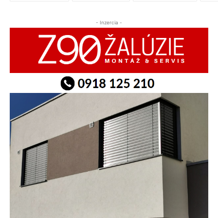
- Inzercia -