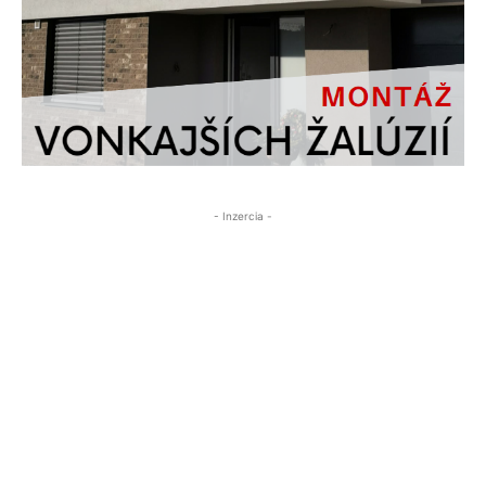
- Inzercia -