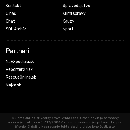
Kontakt
Spravodajstvo
O nás
Krimi správy
Chat
Kauzy
SOL Archív
Šport
Partneri
NaEXpedíciu.sk
Reportér24.sk
RescueOnline.sk
Majko.sk
© SeredOnLine.sk všetky práva vyhradené. Obsah novín je chránený
autorským zákonom č. 618/2003 Z.z. a medzinárodným právom. Prepis ,
šírenie, či ďalšie kopírovanie tohto obsahu alebo jeho časti, a to