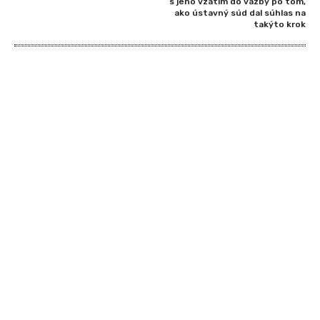
s jeho vzatím do väzby po tom,
ako ústavný súd dal súhlas na
takýto krok