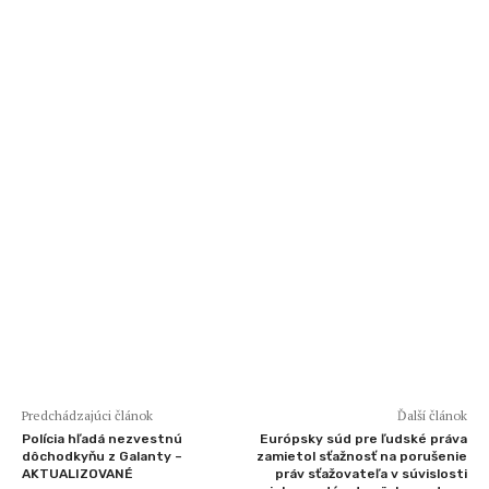
Predchádzajúci článok
Ďalší článok
Polícia hľadá nezvestnú
Európsky súd pre ľudské práva
dôchodkyňu z Galanty –
zamietol sťažnosť na porušenie
AKTUALIZOVANÉ
práv sťažovateľa v súvislosti