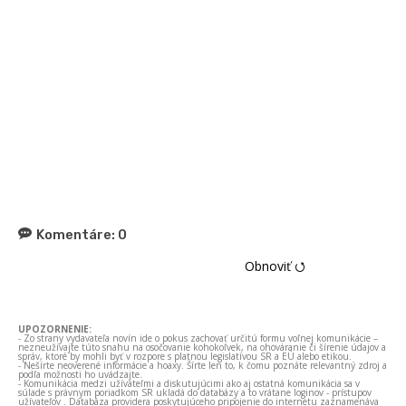
Komentáre:
0
Obnoviť ⭯
UPOZORNENIE:
- Zo strany vydavateľa novín ide o pokus zachovať určitú formu voľnej komunikácie –
nezneužívajte túto snahu na osočovanie kohokoľvek, na ohováranie či šírenie údajov a
správ, ktoré by mohli byť v rozpore s platnou legislatívou SR a EÚ alebo etikou.
- Nešírte neoverené informácie a hoaxy. Šírte len to, k čomu poznáte relevantný zdroj a
podľa možnosti ho uvádzajte.
- Komunikácia medzi užívateľmi a diskutujúcimi ako aj ostatná komunikácia sa v
súlade s právnym poriadkom SR ukladá do databázy a to vrátane loginov - prístupov
užívateľov . Databáza providera poskytujúceho pripojenie do internetu zaznamenáva