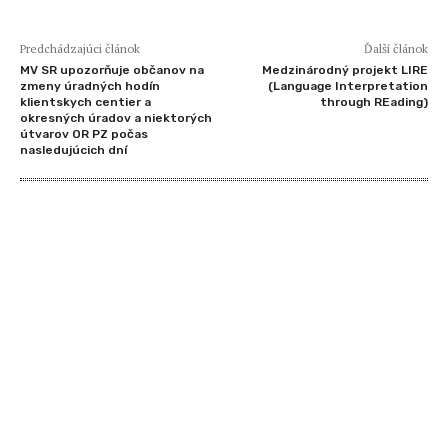
Predchádzajúci článok
Ďalší článok
MV SR upozorňuje občanov na
Medzinárodný projekt LIRE
zmeny úradných hodín
(Language Interpretation
klientskych centier a
through REading)
okresných úradov a niektorých
útvarov OR PZ počas
nasledujúcich dní