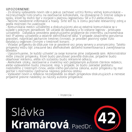
UPOZORNENIE:
- Zo strany vydavateľa novín ide o pokus zachovať určitú formu voľnej komunikácie –
nezneužívajte túto snahu na osočovanie kohokoľvek, na ohováranie či šírenie údajov a
správ, ktoré by mohli byť v rozpore s platnou legislatívou SR a EÚ alebo etikou.
- Nešírte neoverené informácie a hoaxy. Šírte len to, k čomu poznáte relevantný zdroj a
podľa možnosti ho uvádzajte.
- Komunikácia medzi užívateľmi a diskutujúcimi ako aj ostatná komunikácia sa v
súlade s právnym poriadkom SR ukladá do databázy a to vrátane loginov - prístupov
užívateľov . Databáza providera poskytujúceho pripojenie do internetu zaznamenáva
tiež IP adresy užívateľov a ostatné identifikačné dáta. V prípade závažného porušenia
pravidiel, napríklad páchaním trestnej činnosti, je provider povinný vydať túto
databázu orgánom činným v trestnom konaní.
- Vkladať príspevky do diskusie nie je povolené cez proxy servery a anonymizéry. Takéto
príspevky môžu byť zmazané bez akéhokoľvek ďalšieho komentovania a zverejňovania
dôvodov.
- Upozorňujeme, že každý užívateľ za svoje konanie plne zodpovedá sám. Administrátor
môže zmazať príspevky, ktoré budú porušovať pravidlá diskusie, prípadne budú
obsahovať reklamu, alebo ich súčasťou budú reklamné odkazy.
- Akékoľvek útoky, osočovanie a invektívy voči podpísaným autorom článkov redakcii,
alebo vydavateľovi budú zmazané, resp. v prípade, že budú zakladať podstatu
niektorého z trestných činov, alebo iného porušenia zákona, autor príspevku by mal
počítať s možnosťou zjednania nápravy právnou cestou.
- Vydavateľ novín a redakcia nezodpovedá za obsah príspevkov diskutujúcich a nenesie
prípadné právne následky za názory autorov príspevkov.
- Inzercia -