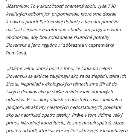
účastníkov. To v skutočnosti znamená spolu vyše 700
kvalitných odborných pripomienok, ktoré sme dostali
k návrhu priorít Partnerskej dohody a tie nám pomôžu
nastaviť čerpanie eurofondov v budúcom programovom
období tak, aby boli zohľadnené skutočné potreby
Slovenska a jeho regiónov,“
zdôraznila vicepremiérka
Remišová.
„Máme veľmi dobrý pocit z toho, že ľudia po celom
Slovensku sa aktívne zaujímajú ako sa dá zlepšiť kvalita ich
života. Napríklad v ekologických témach sme išli až do
takých detailov ako je ďalšie zužitkovanie domových
odpadov. V sociálnej oblasti sa účastníci zasa zaujímali o
podporu atraktivity niektorých nedostatkových povolaní
ako sú napríklad opatrovateľky. Práve v tom vidíme veľký
prínos Národnej konzultácie, že sme dostali spätnú väzbu
priamo od ľudí, ktorí sa v prvej línii aktivizujú v jednotlivých