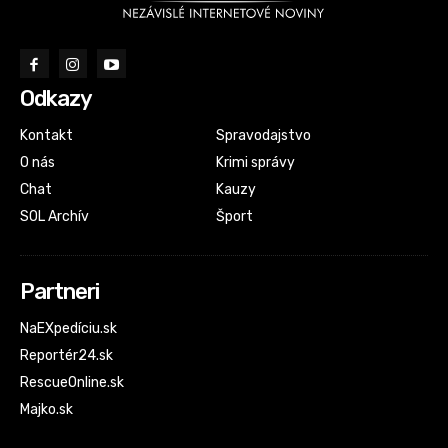
Odkazy
Kontakt
Spravodajstvo
O nás
Krimi správy
Chat
Kauzy
SOL Archív
Šport
Partneri
NaEXpedíciu.sk
Reportér24.sk
RescueOnline.sk
Majko.sk