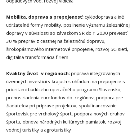
odpadových vôd, rozvoj vidieka
Mobilita, doprava a prepojenosť:
cyklodoprava a iné
udržateľné formy mobility, posilnenie významu železničnej
dopravy v súvislosti so záväzkom SR do r. 2030 previesť
30 % prepráv z cestnej na železničnú dopravu,
širokopásmového internetové pripojenie, rozvoj 5G sietí,
digitálna transformácia firiem
Kvalitný život v regiónoch:
príprava integrovaných
územných investícií v krajoch s ohľadom na prepojenie s
prioritami budúceho operačného programu Slovensko,
prenos riadenia eurofondov do regiónov, podpora pre
žiadateľov pri príprave projektov, spolufinancovanie
športovísk pre vrcholový šport, podpora nových druhov
športu, obnova národných kultúrnych pamiatok, rozvoj
vodnej turistiky a agroturistiky