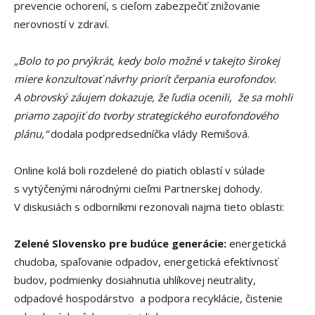
prevencie ochorení, s cieľom zabezpečiť znižovanie
nerovností v zdraví.
„Bolo to po prvýkrát, kedy bolo možné v takejto širokej
miere konzultovať návrhy priorít čerpania eurofondov.
A obrovský záujem dokazuje, že ľudia ocenili, že sa mohli
priamo zapojiť do tvorby strategického eurofondového
plánu,“
dodala podpredsedníčka vlády Remišová.
Online kolá boli rozdelené do piatich oblastí v súlade
s vytýčenými národnými cieľmi Partnerskej dohody.
V diskusiách s odborníkmi rezonovali najmä tieto oblasti:
Zelené Slovensko pre budúce generácie:
energetická
chudoba, spaľovanie odpadov, energetická efektívnosť
budov, podmienky dosiahnutia uhlíkovej neutrality,
odpadové hospodárstvo a podpora recyklácie, čistenie