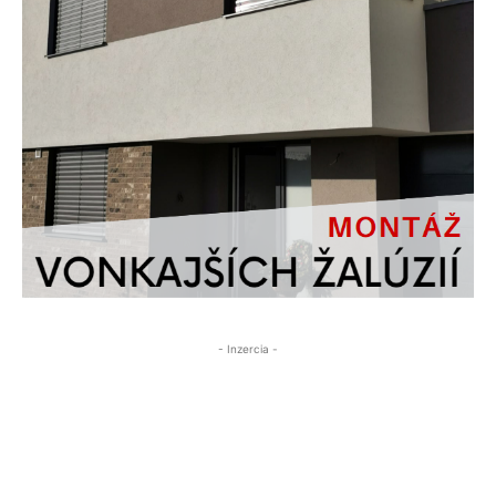
- Inzercia -