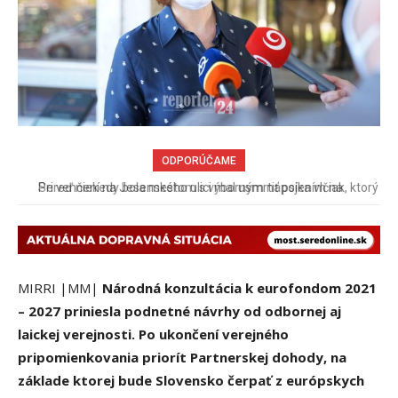
ODPORÚČAME
Pri venčení na Jesenského ulici mal usmrtiť psíka vlčiak, ktorý
mal voľne behať
MIRRI |MM|
Národná konzultácia k eurofondom 2021
– 2027 priniesla podnetné návrhy od odbornej aj
laickej verejnosti. Po ukončení verejného
pripomienkovania priorít Partnerskej dohody, na
základe ktorej bude Slovensko čerpať z európskych