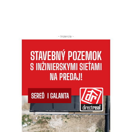
- Inzercia -