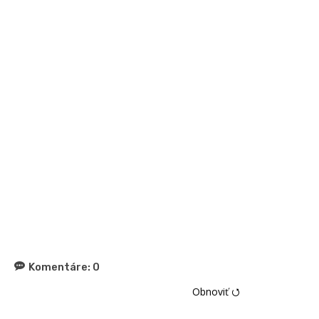
Komentáre:
0
Obnoviť ⭯