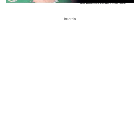
- Inzercia -