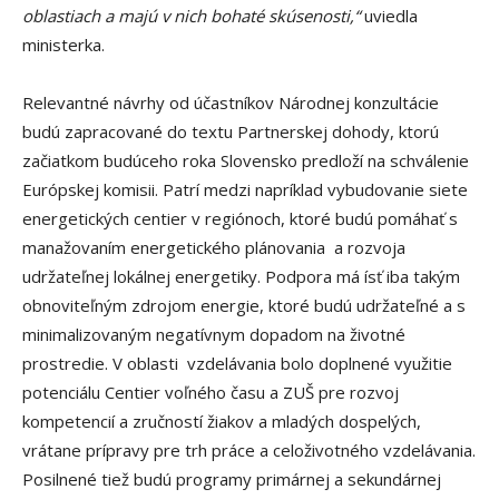
oblastiach a majú v nich bohaté skúsenosti,“
uviedla
ministerka.
Relevantné návrhy od účastníkov Národnej konzultácie
budú zapracované do textu Partnerskej dohody, ktorú
začiatkom budúceho roka Slovensko predloží na schválenie
Európskej komisii. Patrí medzi napríklad vybudovanie siete
energetických centier v regiónoch, ktoré budú pomáhať s
manažovaním energetického plánovania a rozvoja
udržateľnej lokálnej energetiky. Podpora má ísť iba takým
obnoviteľným zdrojom energie, ktoré budú udržateľné a s
minimalizovaným negatívnym dopadom na životné
prostredie. V oblasti vzdelávania bolo doplnené využitie
potenciálu Centier voľného času a ZUŠ pre rozvoj
kompetencií a zručností žiakov a mladých dospelých,
vrátane prípravy pre trh práce a celoživotného vzdelávania.
Posilnené tiež budú programy primárnej a sekundárnej