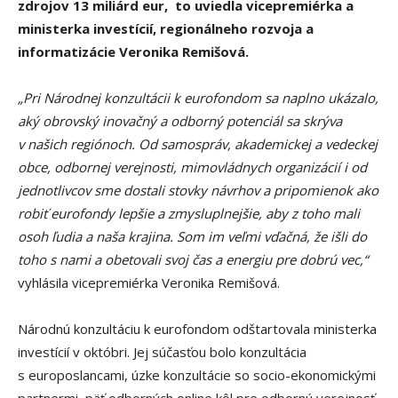
zdrojov 13 miliárd eur, to uviedla vicepremiérka a
ministerka investícií, regionálneho rozvoja a
informatizácie Veronika Remišová.
„Pri Národnej konzultácii k eurofondom sa naplno ukázalo,
aký obrovský inovačný a odborný potenciál sa skrýva
v našich regiónoch. Od samospráv, akademickej a vedeckej
obce, odbornej verejnosti, mimovládnych organizácií i od
jednotlivcov sme dostali stovky návrhov a pripomienok ako
robiť eurofondy lepšie a zmysluplnejšie, aby z toho mali
osoh ľudia a naša krajina. Som im veľmi vďačná, že išli do
toho s nami a obetovali svoj čas a energiu pre dobrú vec,“
vyhlásila vicepremiérka Veronika Remišová.
Národnú konzultáciu k eurofondom odštartovala ministerka
investícií v októbri. Jej súčasťou bolo konzultácia
s europoslancami, úzke konzultácie so socio-ekonomickými