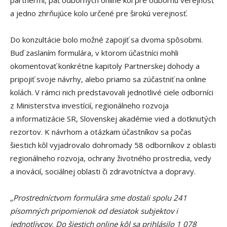
partnermi, päť odborných online kôl pre odbornú verejnosť
a jedno zhrňujúce kolo určené pre širokú verejnosť.
Do konzultácie bolo možné zapojiť sa dvoma spôsobmi.
Buď zaslaním formulára, v ktorom účastníci mohli
okomentovať konkrétne kapitoly Partnerskej dohody a
pripojiť svoje návrhy, alebo priamo sa zúčastniť na online
kolách. V rámci nich predstavovali jednotlivé ciele odborníci
z Ministerstva investícií, regionálneho rozvoja
a informatizácie SR, Slovenskej akadémie vied a dotknutých
rezortov. K návrhom a otázkam účastníkov sa počas
šiestich kôl vyjadrovalo dohromady 58 odborníkov z oblasti
regionálneho rozvoja, ochrany životného prostredia, vedy
a inovácií, sociálnej oblasti či zdravotníctva a dopravy.
„Prostredníctvom formulára sme dostali spolu 241
písomných pripomienok od desiatok subjektov i
jednotlivcov. Do šiestich online kôl sa prihlásilo 1 078