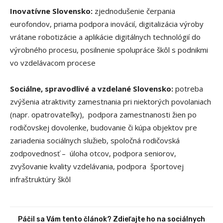
Inovatívne Slovensko:
zjednodušenie čerpania
eurofondov, priama podpora inovácií, digitalizácia výroby
vrátane robotizácie a aplikácie digitálnych technológií do
výrobného procesu, posilnenie spolupráce škôl s podnikmi
vo vzdelávacom procese
Sociálne, spravodlivé a vzdelané Slovensko:
potreba
zvýšenia atraktivity zamestnania pri niektorých povolaniach
(napr. opatrovateľky), podpora zamestnanosti žien po
rodičovskej dovolenke, budovanie či kúpa objektov pre
zariadenia sociálnych služieb, spoločná rodičovská
zodpovednosť – úloha otcov, podpora seniorov,
zvyšovanie kvality vzdelávania, podpora športovej
infraštruktúry škôl
Páčil sa Vám tento článok? Zdieľajte ho na sociálnych