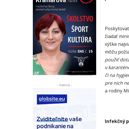
Poskytovate
žiadať min
výške najvi
môžu požiad
použiť dot
v karantén
či na hygie
pre nich n
- Inzercia -
a rodiny Mi
Infekčný 