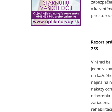
zabezpečen
v karanténe
priestoroch
Rezort prá
ZSS
V rámci ba
jednorazov
na každého
najmä na n
nákazy och
ochorenia.
zariadenia 
rehabilitač