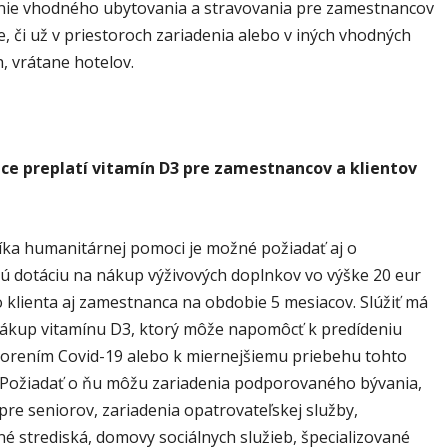
ie vhodného ubytovania a stravovania pre zamestnancov
, či už v priestoroch zariadenia alebo v iných vhodných
, vrátane hotelov.
ce preplatí vitamín D3 pre zamestnancov a klientov
líka humanitárnej pomoci je možné požiadať aj o
ú dotáciu na nákup výživových doplnkov vo výške 20 eur
 klienta aj zamestnanca na obdobie 5 mesiacov. Slúžiť má
ákup vitamínu D3, ktorý môže napomôcť k predídeniu
orením Covid-19 alebo k miernejšiemu priebehu tohto
 Požiadať o ňu môžu zariadenia podporovaného bývania,
pre seniorov, zariadenia opatrovateľskej služby,
né strediská, domovy sociálnych služieb, špecializované