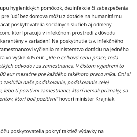
pu hygienických pomôcok, dezinfekcie či zabezpečenia
 pre ľudí bez domova môžu z dotácie na humanitárnu
ácať poskytovatelia sociálnych služieb aj odmeny
om, ktorí pracujú v infekčnom prostredí z dôvodu
karantény v zariadení. Na poskytnutie tzv. infekčného
zamestnancovi vyčlenilo ministerstvo dotáciu na jedného
a vo výške 405 eur.
„Ide o celkovú cenu práce, teda
etkých odvodov za zamestnanca. V čistom vyjadrení to
00 eur mesačne pre každého takéhoto pracovníka. Oni si
 zaslúžia naše poďakovanie, poďakovanie celej
, lebo tí pozitívni zamestnanci, ktorí nemali príznaky, sa
ientov, ktorí boli pozitívni“
hovorí minister Krajniak.
môžu poskytovatelia pokryť taktiež výdavky na