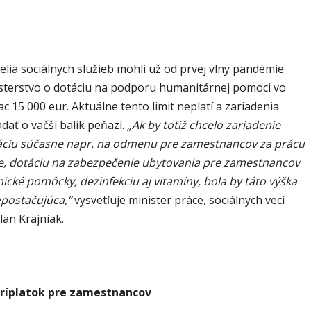
lia sociálnych služieb mohli už od prvej vlny pandémie
isterstvo o dotáciu na podporu humanitárnej pomoci vo
ac 15 000 eur. Aktuálne tento limit neplatí a zariadenia
ať o väčší balík peňazí.
„Ak by totiž chcelo zariadenie
áciu súčasne napr. na odmenu pre zamestnancov za prácu
e, dotáciu na zabezpečenie ubytovania pre zamestnancov
nické pomôcky, dezinfekciu aj vitamíny, bola by táto výška
epostačujúca,“
vysvetľuje minister práce, sociálnych vecí
lan Krajniak.
príplatok pre zamestnancov