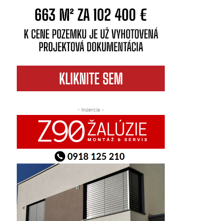
- Inzercia -