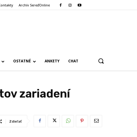
Kontakty
Archív SereďOnline
OSTATNÉ
ANKETY
CHAT
tov zariadení
Zdieľať