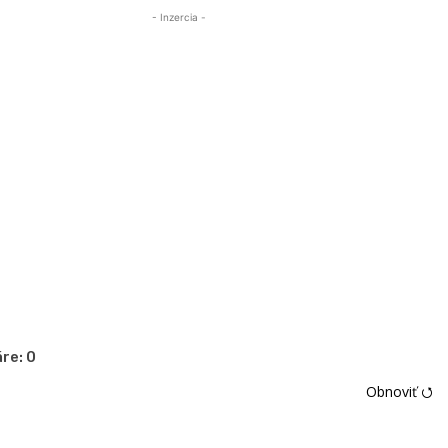
- Inzercia -
re:
0
Obnoviť ⭯