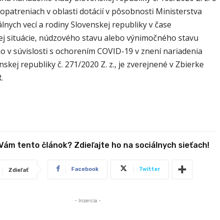
opatreniach v oblasti dotácií v pôsobnosti Ministerstva
álnych vecí a rodiny Slovenskej republiky v čase
j situácie, núdzového stavu alebo výnimočného stavu
o v súvislosti s ochorením COVID-19 v znení nariadenia
nskej republiky č. 271/2020 Z. z., je zverejnené v Zbierke
.
 Vám tento článok? Zdieľajte ho na sociálnych sieťach!
Facebook
Twitter
Zdieľať
- Inzercia -