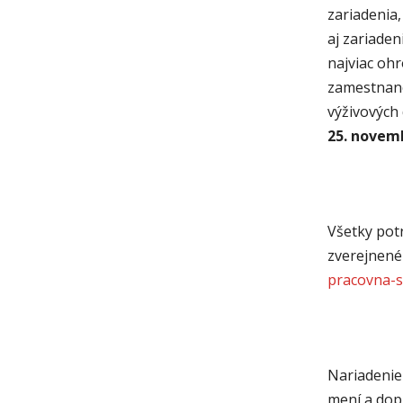
zariadenia,
aj zariaden
najviac oh
zamestnanci
výživových
25. novem
Všetky pot
zverejnen
pracovna-s
Nariadenie 
mení a dopĺ