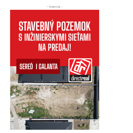
- Inzercia -