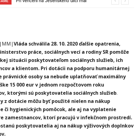
Pri venčení na Jesenského ulici mal
70 rokov od založenia podniku
ČAME
usmrtiť psíka vlčiak, ktorý mal voľne
Slovenské pečivárne v Seredi
behať
 |MM|
Vláda schválila 28. 10. 2020 ďalšie opatrenia,
nisterstvo práce, sociálnych vecí a rodiny SR pomôže
žkej situácii poskytovateľom sociálnych služieb, ich
ov a klientom. Pri dotácii
na
podporu humanitárnej
e právnické osoby sa nebude
uplatňovať maximálny
ýške 15 000 eur v jednom rozpočtovom roku
ov, ktorými sú
poskytovatelia sociálnych služieb
.
y z dotácie môžu byť použité nielen na nákup
e či hygienických pomôcok, ale aj na vyplatenie
e zamestnancov, ktorí pracujú v infekčnom prostredí.
ostanú poskytovatelia aj na nákup výživových doplnkov
ov.