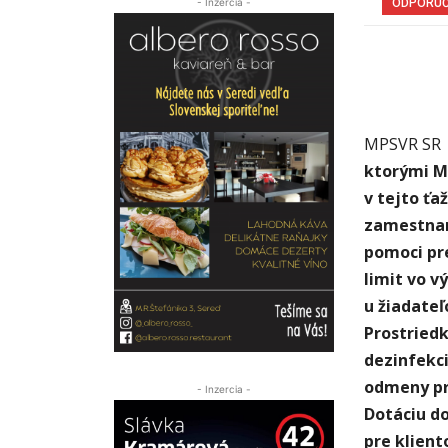
- Inzercia -
ODPORÚ
MPSVR SR
ktorými Mi
v tejto ťa
zamestnanc
pomoci pr
limit
vo v
u žiadateľ
Prostriedk
dezinfekci
odmeny pr
- Inzercia -
Dotáciu d
pre klient