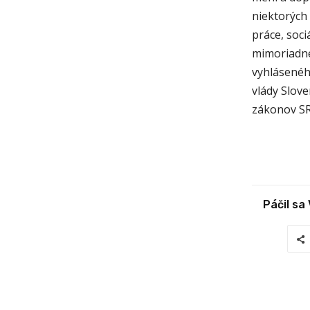
niektorých 
práce, soci
mimoriadne
vyhlásenéh
vlády Slove
zákonov SR
Páčil sa