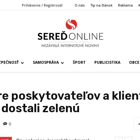
Prihlásenie / Registrovať
O nás
Tip na článok
Reklama
ZPEČNOSŤ
SAMOSPRÁVA
ŠPORT
PUBLICISTIKA
OBCE
re poskytovateľov a klien
 dostali zelenú
0