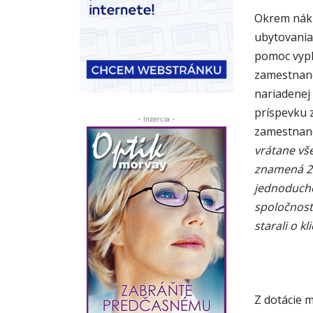
Okrem náku
ubytovania
pomoc vypl
zamestnanc
nariadenej 
príspevku 
- Inzercia -
zamestnanc
vrátane vš
znamená
2
jednoducho
spoločnosti
starali o kl
Z dotácie 