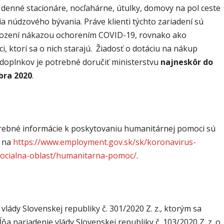
 denné stacionáre, nocľahárne, útulky, domovy na pol ceste
ia núdzového bývania. Práve klienti týchto zariadení sú
rození nákazou ochorením COVID-19, rovnako ako
, ktorí sa o nich starajú. Žiadosť o dotáciu na nákup
 doplnkov je potrebné doručiť ministerstvu
najneskôr do
bra 2020
.
rebné informácie k poskytovaniu humanitárnej pomoci sú
é na
https://www.employment.gov.sk/sk/koronavirus-
ocialna-oblast/humanitarna-pomoc/
.
vlády Slovenskej republiky č. 301/2020 Z. z., ktorým sa
ňa nariadenie vlády Slovenskej republiky č. 103/2020 Z. z. o