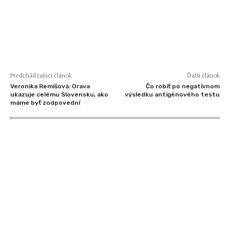
Predchádzajúci článok
Ďalší článok
Veronika Remišová: Orava
Čo robiť po negatívnom
ukazuje celému Slovensku, ako
výsledku antigénového testu
máme byť zodpovední