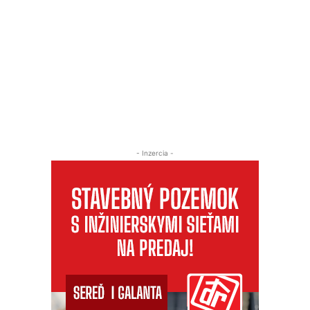
- Inzercia -