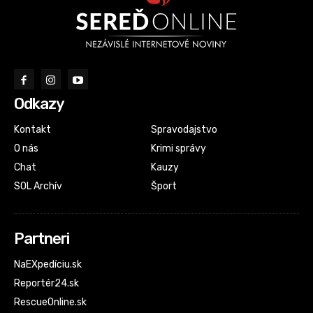
Odkazy
Kontakt
Spravodajstvo
O nás
Krimi správy
Chat
Kauzy
SOL Archív
Šport
Partneri
NaEXpedíciu.sk
Reportér24.sk
RescueOnline.sk