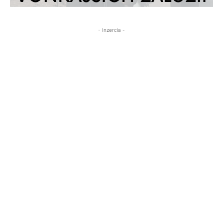
- Inzercia -