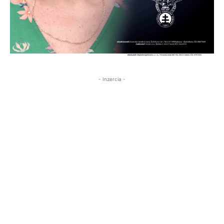
- Inzercia -