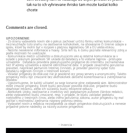
tak na to ich vyhrievane ihrisko tam mozte kaslat kolko
chcete
Comments are closed.
UPOZORNENIE:
- Zo strany vydavateľa novín ide o pokus zachovať určitú formu voľnej komunikácie –
nezneužívajte túto snahu na osočovanie kohokoľvek, na ohováranie či šírenie údajov a
správ, ktoré by mohli byť v rozpore s platnou legislatívou SR a EÚ alebo etikou.
- Nešírte neoverené informácie a hoaxy. Šírte len to, k čomu poznáte relevantný zdroj a
podľa možnosti ho uvádzajte.
- Komunikácia medzi užívateľmi a diskutujúcimi ako aj ostatná komunikácia sa v
súlade s právnym poriadkom SR ukladá do databázy a to vrátane loginov - prístupov
užívateľov . Databáza providera poskytujúceho pripojenie do internetu zaznamenáva
tiež IP adresy užívateľov a ostatné identifikačné dáta. V prípade závažného porušenia
pravidiel, napríklad páchaním trestnej činnosti, je provider povinný vydať túto
databázu orgánom činným v trestnom konaní.
- Vkladať príspevky do diskusie nie je povolené cez proxy servery a anonymizéry. Takéto
príspevky môžu byť zmazané bez akéhokoľvek ďalšieho komentovania a zverejňovania
dôvodov.
- Upozorňujeme, že každý užívateľ za svoje konanie plne zodpovedá sám. Administrátor
môže zmazať príspevky, ktoré budú porušovať pravidlá diskusie, prípadne budú
obsahovať reklamu, alebo ich súčasťou budú reklamné odkazy.
- Akékoľvek útoky, osočovanie a invektívy voči podpísaným autorom článkov redakcii,
alebo vydavateľovi budú zmazané, resp. v prípade, že budú zakladať podstatu
niektorého z trestných činov, alebo iného porušenia zákona, autor príspevku by mal
počítať s možnosťou zjednania nápravy právnou cestou.
- Vydavateľ novín a redakcia nezodpovedá za obsah príspevkov diskutujúcich a nenesie
prípadné právne následky za názory autorov príspevkov.
- Inzercia -