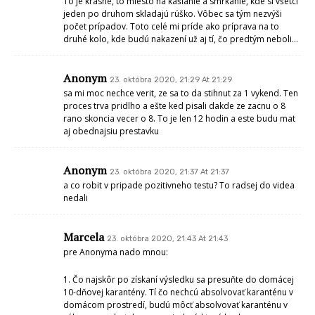
To je krásne, to miesto na kašľanie a smrkanie, kde si všetci
jeden po druhom skladajú rúško. Vôbec sa tým nezvýši
počet prípadov. Toto celé mi príde ako príprava na to
druhé kolo, kde budú nakazení už aj tí, čo predtým neboli…
Anonym
23. októbra 2020, 21:29 At 21:29
sa mi moc nechce verit, ze sa to da stihnut za 1 vykend. Ten
proces trva pridlho a ešte ked pisali dakde ze zacnu o 8
rano skoncia vecer o 8. To je len 12 hodin a este budu mat
aj obednajsiu prestavku
Anonym
23. októbra 2020, 21:37 At 21:37
a co robit v pripade pozitivneho testu? To radsej do videa
nedali
Marcela
23. októbra 2020, 21:43 At 21:43
pre Anonyma nado mnou:
1. Čo najskôr po získaní výsledku sa presuňte do domácej
10-dňovej karantény. Tí čo nechcú absolvovať karanténu v
domácom prostredí, budú môcť absolvovať karanténu v