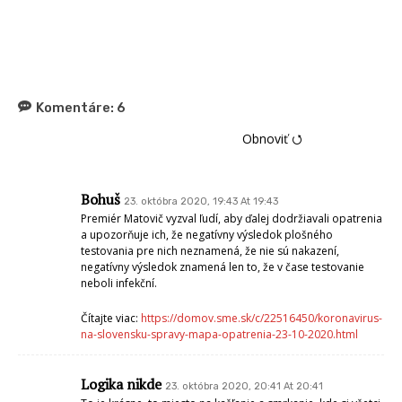
Komentáre:
6
Obnoviť ⭯
Bohuš
23. októbra 2020, 19:43 At 19:43
Premiér Matovič vyzval ľudí, aby ďalej dodržiavali opatrenia
a upozorňuje ich, že negatívny výsledok plošného
testovania pre nich neznamená, že nie sú nakazení,
negatívny výsledok znamená len to, že v čase testovanie
neboli infekční.
Čítajte viac:
https://domov.sme.sk/c/22516450/koronavirus-
na-slovensku-spravy-mapa-opatrenia-23-10-2020.html
Logika nikde
23. októbra 2020, 20:41 At 20:41