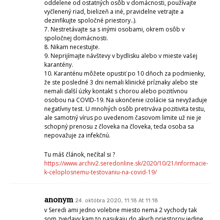
oddelene od ostatných osôb v domácnosti, používajte
vyčlenený riad, bielizeň a iné, pravidelne vetrajte a
dezinfikujte spoločné priestory..).
7. Nestretávajte sa s inými osobami, okrem osôb v
spoločnej domácnosti.
8. Nikam necestujte.
9. Neprijímajte návštevy v bydlisku alebo v mieste vašej
karantény.
10. Karanténu môžete opustiť po 10 dňoch za podmienky,
že ste posledné 3 dni nemali klinické príznaky alebo ste
nemali ďalší úzky kontakt s chorou alebo pozitívnou
osobou na COVID-19. Na ukončenie izolácie sa nevyžaduje
negatívny test. U mnohých osôb pretrváva pozitivita testu,
ale samotný vírus po uvedenom časovom limite už nie je
schopný prenosu z človeka na človeka, teda osoba sa
nepovažuje za infekčnú.
Tu máš článok, nečítal si ?
https://www.archiv2.seredonline.sk/2020/10/21/informacie-
k-celoplosnemu-testovaniu-na-covid-19/
anonym
24. októbra 2020, 11:18 At 11:18
v Seredi ami jedno volebne miesto nema 2 vychody tak
som zvedavy kam to nasukaju do akych priestorov jedine