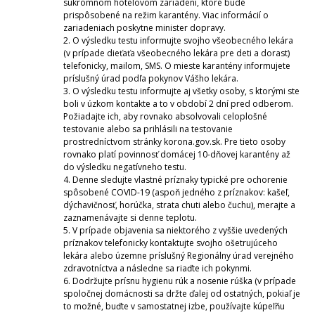
súkromnom hotelovom zariadení, ktoré bude
prispôsobené na režim karantény. Viac informácií o
zariadeniach poskytne minister dopravy.
2. O výsledku testu informujte svojho všeobecného lekára
(v prípade dieťaťa všeobecného lekára pre deti a dorast)
telefonicky, mailom, SMS. O mieste karantény informujete
príslušný úrad podľa pokynov Vášho lekára.
3. O výsledku testu informujte aj všetky osoby, s ktorými ste
boli v úzkom kontakte a to v období 2 dní pred odberom.
Požiadajte ich, aby rovnako absolvovali celoplošné
testovanie alebo sa prihlásili na testovanie
prostredníctvom stránky korona.gov.sk. Pre tieto osoby
rovnako platí povinnosť domácej 10-dňovej karantény až
do výsledku negatívneho testu.
4. Denne sledujte vlastné príznaky typické pre ochorenie
spôsobené COVID-19 (aspoň jedného z príznakov: kašeľ,
dýchavičnosť, horúčka, strata chuti alebo čuchu), merajte a
zaznamenávajte si denne teplotu.
5. V prípade objavenia sa niektorého z vyššie uvedených
príznakov telefonicky kontaktujte svojho ošetrujúceho
lekára alebo územne príslušný Regionálny úrad verejného
zdravotníctva a následne sa riaďte ich pokynmi.
6. Dodržujte prísnu hygienu rúk a nosenie rúška (v prípade
spoločnej domácnosti sa držte ďalej od ostatných, pokiaľ je
to možné, buďte v samostatnej izbe, používajte kúpeľňu