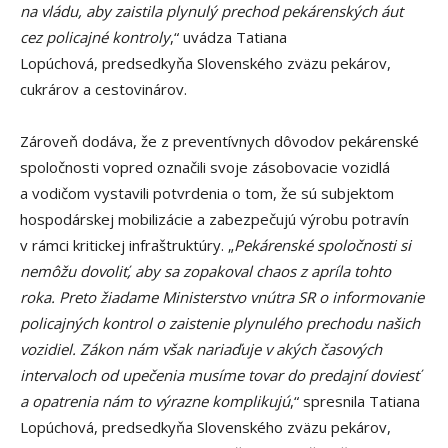
na vládu, aby zaistila plynulý prechod pekárenských áut
cez policajné kontroly
,“ uvádza Tatiana
Lopúchová, predsedkyňa Slovenského zväzu pekárov,
cukrárov a cestovinárov.
Zároveň dodáva, že z preventívnych dôvodov pekárenské
spoločnosti vopred označili svoje zásobovacie vozidlá
a vodičom vystavili potvrdenia o tom, že sú subjektom
hospodárskej mobilizácie a zabezpečujú výrobu potravín
v rámci kritickej infraštruktúry. „
Pekárenské spoločnosti si
nemôžu dovoliť, aby sa zopakoval chaos z apríla tohto
roka. Preto žiadame Ministerstvo vnútra SR o informovanie
policajných kontrol o zaistenie plynulého prechodu našich
vozidiel. Zákon nám však nariaďuje v akých časových
intervaloch od upečenia musíme tovar do predajní doviesť
a opatrenia nám to výrazne komplikujú
,“ spresnila Tatiana
Lopúchová, predsedkyňa Slovenského zväzu pekárov,