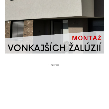
- Inzercia -