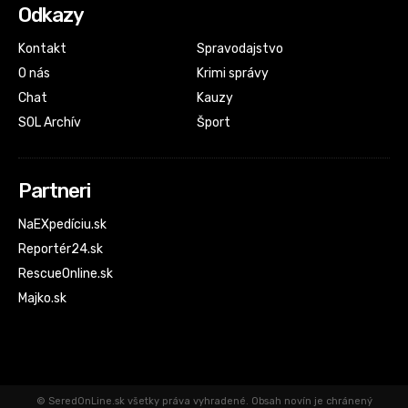
Odkazy
Kontakt
Spravodajstvo
O nás
Krimi správy
Chat
Kauzy
SOL Archív
Šport
Partneri
NaEXpedíciu.sk
Reportér24.sk
RescueOnline.sk
Majko.sk
© SeredOnLine.sk všetky práva vyhradené. Obsah novín je chránený