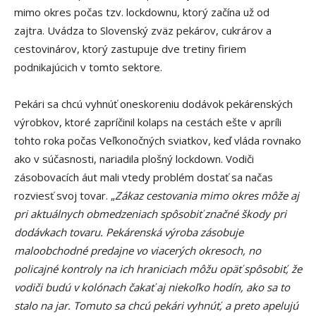
mimo okres počas tzv. lockdownu, ktorý začína už od
zajtra. Uvádza to Slovenský zväz pekárov, cukrárov a
cestovinárov, ktorý zastupuje dve tretiny firiem
podnikajúcich v tomto sektore.
Pekári sa chcú vyhnúť oneskoreniu dodávok pekárenských
výrobkov, ktoré zapríčinil kolaps na cestách ešte v apríli
tohto roka počas Veľkonočných sviatkov, keď vláda rovnako
ako v súčasnosti, nariadila plošný lockdown. Vodiči
zásobovacích áut mali vtedy problém dostať sa načas
rozviesť svoj tovar. „
Zákaz cestovania mimo okres môže aj
pri aktuálnych obmedzeniach spôsobiť značné škody pri
dodávkach tovaru. Pekárenská výroba zásobuje
maloobchodné predajne vo viacerých okresoch, no
policajné kontroly na ich hraniciach môžu opäť spôsobiť, že
vodiči budú v kolónach čakať aj niekoľko hodín, ako sa to
stalo na jar. Tomuto sa chcú pekári vyhnúť, a preto apelujú