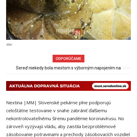
dav
ODPORÚČAME
Pri venčení na Jesenského ulici mal usmrtiť psíka vlčiak, ktorý
mal voľne behať
Nextina |MM| Slovenské pekárne plne podporujú
celoštátne testovanie v snahe zabrániť ďalšiemu
nekontrolovateľnému šíreniu pandémie koronavírusu. No
zároveň vyzývajú vládu, aby zaistila bezproblémové
zásobovanie potravinami a prechody zásobovacích vozidiel