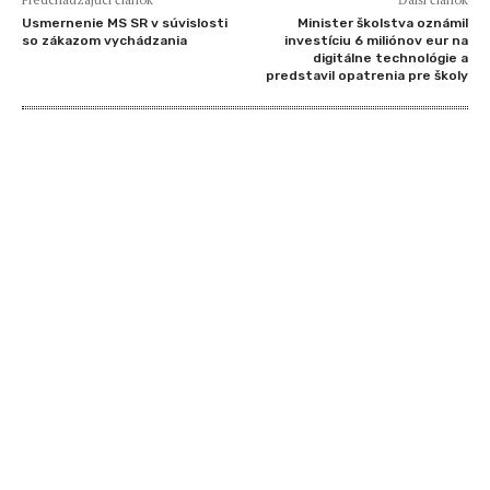
Usmernenie MS SR v súvislosti
Minister školstva oznámil
so zákazom vychádzania
investíciu 6 miliónov eur na
digitálne technológie a
predstavil opatrenia pre školy