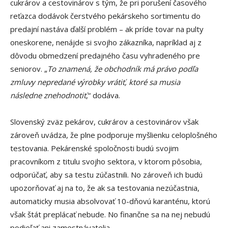
cukrárov a cestovinárov s tým, že pri porušení časového
reťazca dodávok čerstvého pekárskeho sortimentu do
predajní nastáva ďalší problém – ak príde tovar na pulty
oneskorene, nenájde si svojho zákazníka, napríklad aj z
dôvodu obmedzení predajného času vyhradeného pre
seniorov. „
To znamená, že obchodník má právo podľa
zmluvy nepredané výrobky vrátiť, ktoré sa musia
následne znehodnotiť
,“ dodáva.
Slovenský zväz pekárov, cukrárov a cestovinárov však
zároveň uvádza, že plne podporuje myšlienku celoplošného
testovania. Pekárenské spoločnosti budú svojim
pracovníkom z titulu svojho sektora, v ktorom pôsobia,
odporúčať, aby sa testu zúčastnili. No zároveň ich budú
upozorňovať aj na to, že ak sa testovania nezúčastnia,
automaticky musia absolvovať 10-dňovú karanténu, ktorú
však štát preplácať nebude. No finančne sa na nej nebudú
podieľať ani zamestnávatelia.