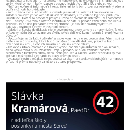
nezneužívajte túto snahu na osočovanie kohokoľvek, na ohováranie či šírenie údajov a
správ, ktoré by mohli byť v rozpore s platnou legislatívou SR a EÚ alebo etikou.
- Nešírte neoverené informácie a hoaxy. Šírte len to, k čomu poznáte relevantný zdroj a
podľa možnosti ho uvádzajte.
- Komunikácia medzi užívateľmi a diskutujúcimi ako aj ostatná komunikácia sa v
súlade s právnym poriadkom SR ukladá do databázy a to vrátane loginov - prístupov
užívateľov . Databáza providera poskytujúceho pripojenie do internetu zaznamenáva
tiež IP adresy užívateľov a ostatné identifikačné dáta. V prípade závažného porušenia
pravidiel, napríklad páchaním trestnej činnosti, je provider povinný vydať túto
databázu orgánom činným v trestnom konaní.
- Vkladať príspevky do diskusie nie je povolené cez proxy servery a anonymizéry. Takéto
príspevky môžu byť zmazané bez akéhokoľvek ďalšieho komentovania a zverejňovania
dôvodov.
- Upozorňujeme, že každý užívateľ za svoje konanie plne zodpovedá sám. Administrátor
môže zmazať príspevky, ktoré budú porušovať pravidlá diskusie, prípadne budú
obsahovať reklamu, alebo ich súčasťou budú reklamné odkazy.
- Akékoľvek útoky, osočovanie a invektívy voči podpísaným autorom článkov redakcii,
alebo vydavateľovi budú zmazané, resp. v prípade, že budú zakladať podstatu
niektorého z trestných činov, alebo iného porušenia zákona, autor príspevku by mal
počítať s možnosťou zjednania nápravy právnou cestou.
- Vydavateľ novín a redakcia nezodpovedá za obsah príspevkov diskutujúcich a nenesie
prípadné právne následky za názory autorov príspevkov.
- Inzercia -