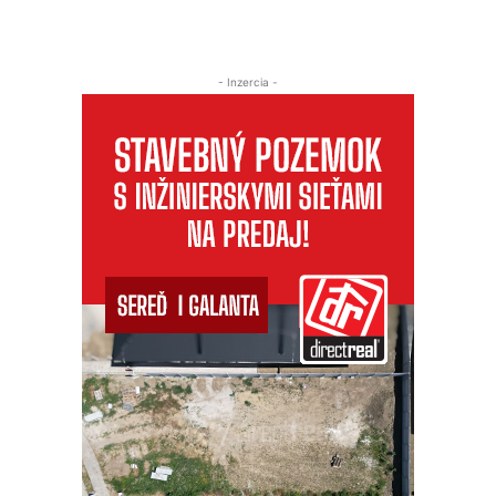
- Inzercia -