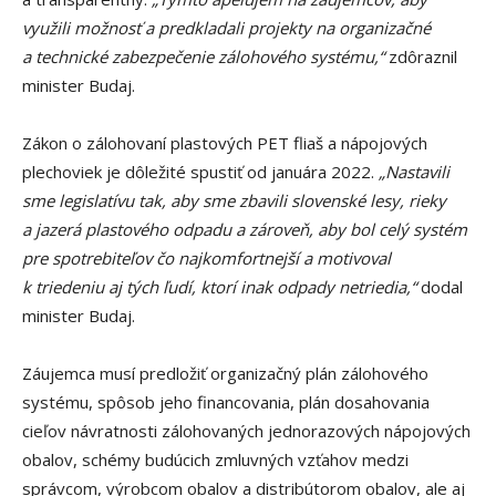
využili možnosť a predkladali projekty na organizačné
a technické zabezpečenie zálohového systému,“
zdôraznil
minister Budaj.
Zákon o zálohovaní plastových PET fliaš a nápojových
plechoviek je dôležité spustiť od januára 2022.
„Nastavili
sme legislatívu tak, aby sme zbavili slovenské lesy, rieky
a jazerá plastového odpadu a zároveň, aby bol celý systém
pre spotrebiteľov čo najkomfortnejší a motivoval
k triedeniu aj tých ľudí, ktorí inak odpady netriedia,“
dodal
minister Budaj.
Záujemca musí predložiť organizačný plán zálohového
systému, spôsob jeho financovania, plán dosahovania
cieľov návratnosti zálohovaných jednorazových nápojových
obalov, schémy budúcich zmluvných vzťahov medzi
správcom, výrobcom obalov a distribútorom obalov, ale aj