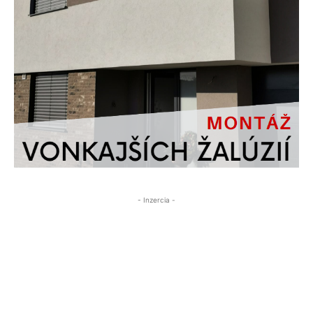
- Inzercia -