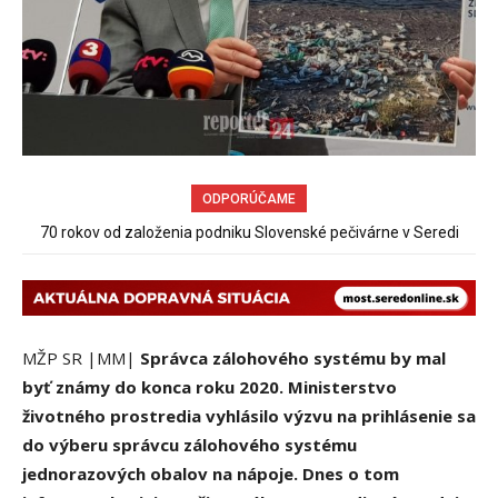
ODPORÚČAME
Sereď niekedy bola mestom s výborným napojením na
hromadnú dopravu – ANKETA
MŽP SR |MM|
Správca zálohového systému by mal
byť známy do konca roku 2020. Ministerstvo
životného prostredia vyhlásilo výzvu na prihlásenie sa
do výberu správcu zálohového systému
jednorazových obalov na nápoje. Dnes o tom