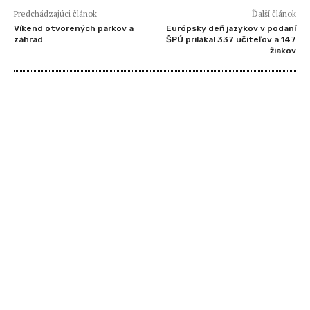
Predchádzajúci článok
Ďalší článok
Víkend otvorených parkov a
Európsky deň jazykov v podaní
záhrad
ŠPÚ prilákal 337 učiteľov a 147
žiakov