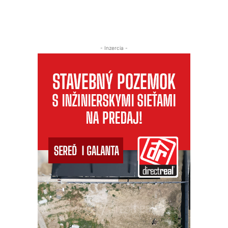
- Inzercia -