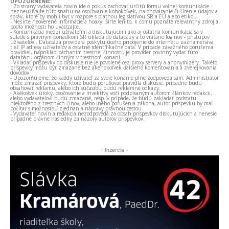
UPOZORNENIE:
- Zo strany vydavateľa novín ide o pokus zachovať určitú formu voľnej komunikácie –
nezneužívajte túto snahu na osočovanie kohokoľvek, na ohováranie či šírenie údajov a
správ, ktoré by mohli byť v rozpore s platnou legislatívou SR a EÚ alebo etikou.
- Nešírte neoverené informácie a hoaxy. Šírte len to, k čomu poznáte relevantný zdroj a
podľa možnosti ho uvádzajte.
- Komunikácia medzi užívateľmi a diskutujúcimi ako aj ostatná komunikácia sa v
súlade s právnym poriadkom SR ukladá do databázy a to vrátane loginov - prístupov
užívateľov . Databáza providera poskytujúceho pripojenie do internetu zaznamenáva
tiež IP adresy užívateľov a ostatné identifikačné dáta. V prípade závažného porušenia
pravidiel, napríklad páchaním trestnej činnosti, je provider povinný vydať túto
databázu orgánom činným v trestnom konaní.
- Vkladať príspevky do diskusie nie je povolené cez proxy servery a anonymizéry. Takéto
príspevky môžu byť zmazané bez akéhokoľvek ďalšieho komentovania a zverejňovania
dôvodov.
- Upozorňujeme, že každý užívateľ za svoje konanie plne zodpovedá sám. Administrátor
môže zmazať príspevky, ktoré budú porušovať pravidlá diskusie, prípadne budú
obsahovať reklamu, alebo ich súčasťou budú reklamné odkazy.
- Akékoľvek útoky, osočovanie a invektívy voči podpísaným autorom článkov redakcii,
alebo vydavateľovi budú zmazané, resp. v prípade, že budú zakladať podstatu
niektorého z trestných činov, alebo iného porušenia zákona, autor príspevku by mal
počítať s možnosťou zjednania nápravy právnou cestou.
- Vydavateľ novín a redakcia nezodpovedá za obsah príspevkov diskutujúcich a nenesie
prípadné právne následky za názory autorov príspevkov.
- Inzercia -