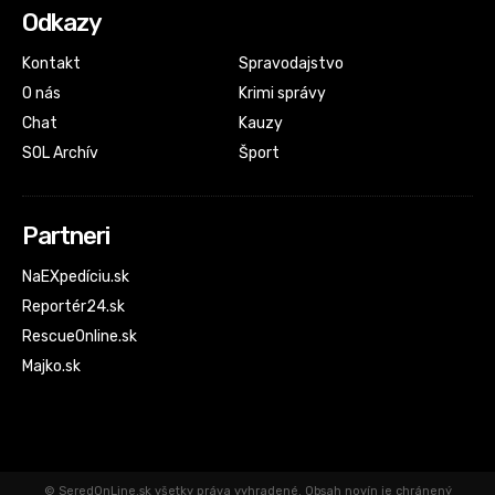
Odkazy
Kontakt
Spravodajstvo
O nás
Krimi správy
Chat
Kauzy
SOL Archív
Šport
Partneri
NaEXpedíciu.sk
Reportér24.sk
RescueOnline.sk
Majko.sk
© SeredOnLine.sk všetky práva vyhradené. Obsah novín je chránený