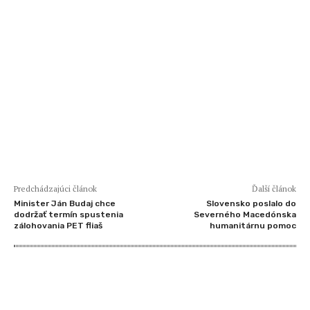
Predchádzajúci článok
Ďalší článok
Minister Ján Budaj chce
Slovensko poslalo do
dodržať termín spustenia
Severného Macedónska
zálohovania PET fliaš
humanitárnu pomoc