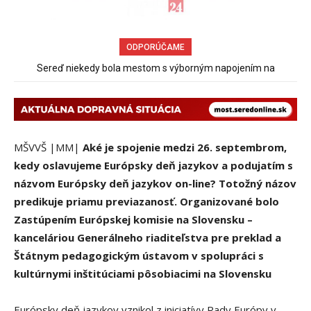
ODPORÚČAME
Sereď niekedy bola mestom s výborným napojením na
Pri venčení na Jesenského ulici mal usmrtiť psíka vlčiak, ktorý
hromadnú dopravu – ANKETA
mal voľne behať
MŠVVŠ |MM|
Aké je spojenie medzi 26. septembrom,
kedy oslavujeme Európsky deň jazykov a podujatím s
názvom Európsky deň jazykov on-line? Totožný názov
predikuje priamu previazanosť. Organizované bolo
Zastúpením Európskej komisie na Slovensku –
kanceláriou Generálneho riaditeľstva pre preklad a
Štátnym pedagogickým ústavom v spolupráci s
kultúrnymi inštitúciami pôsobiacimi na Slovensku
Európsky deň jazykov vznikol z iniciatívy Rady Európy v