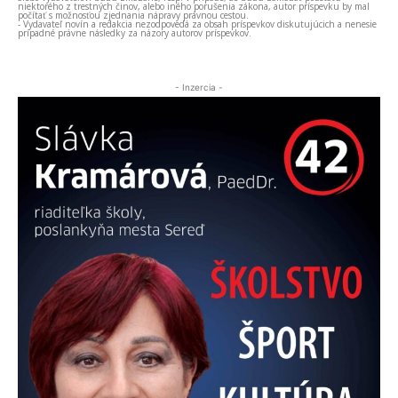
niektorého z trestných činov, alebo iného porušenia zákona, autor príspevku by mal
počítať s možnosťou zjednania nápravy právnou cestou.
- Vydavateľ novín a redakcia nezodpovedá za obsah príspevkov diskutujúcich a nenesie
prípadné právne následky za názory autorov príspevkov.
- Inzercia -