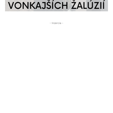
- Inzercia -