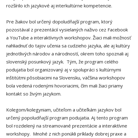
rozšírilo ich jazykové aj interkultúrne kompetencie.
Pre žiakov bol určený dopoludňajší program, ktorý
pozostával z prezentácií vysielaných naživo cez Facebook
a YouTube a interaktívnych workshopov. Žiaci mali možnosť
nahliadnuť do tajov učenia sa cudzieho jazyka, ale aj kultúry
jednotlivých národov a národností, okrem toho spoznali aj
slovenský posunkový jazyk. Tým, že program celého
podujatia bol organizovaný aj v spolupráci s kultúrnymi
inštitútmi pôsobiacimi na Slovensku, väčšina workshopov
bola vedená rodenými hovoriacimi, čím mali žiaci priamy
kontakt so živým jazykom.
Kolegom/kolegyniam, učiteľom a učiteľkám jazykov bol
určený popoludňajší program podujatia. Aj tento program
bol rozdelený na streamované prezentácie a interaktívne
workshopy. Mnohé z nich ponúkli príklady dobrej praxe a