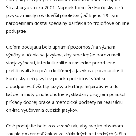
Štrasburgu v roku 2001. Napriek tomu, že Európsky deň
jazykov minulý rok dovŕšil plnoletosť, až k jeho 19-tym
narodeninám dostal špeciálny darček a to trojdňové on-line
podujatie.
Cieľom podujatia bolo upriamiť pozornosť na význam
výučby a učenia sa jazykov, aby sme lepšie porozumeli
viacjazyčnosti, interkulturalite a následne prirodzene
prehlbovali akceptáciu kultúrnej a jazykovej rozmanitosti.
Európsky deň jazykov ponúka príležitosť vážiť si
a podporovať všetky jazyky a kultúry. Inšpiratívny a do
každej minúty plnohodnotne vyskladaný program ponúkol
príklady dobrej praxe a metodické podnety na realizáciu
on-line vyučovania cudzích jazykov.
Celé podujatie bolo zostavené tak, aby svojím obsahom
zaujalo pozornosť žiakov zo základných a stredných škôl a