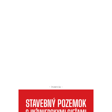
- Inzercia -