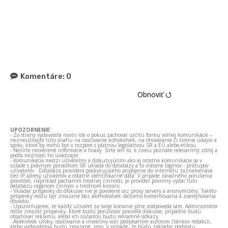
Komentáre:
0
Obnoviť ⭯
UPOZORNENIE:
- Zo strany vydavateľa novín ide o pokus zachovať určitú formu voľnej komunikácie –
nezneužívajte túto snahu na osočovanie kohokoľvek, na ohováranie či šírenie údajov a
správ, ktoré by mohli byť v rozpore s platnou legislatívou SR a EÚ alebo etikou.
- Nešírte neoverené informácie a hoaxy. Šírte len to, k čomu poznáte relevantný zdroj a
podľa možnosti ho uvádzajte.
- Komunikácia medzi užívateľmi a diskutujúcimi ako aj ostatná komunikácia sa v
súlade s právnym poriadkom SR ukladá do databázy a to vrátane loginov - prístupov
užívateľov . Databáza providera poskytujúceho pripojenie do internetu zaznamenáva
tiež IP adresy užívateľov a ostatné identifikačné dáta. V prípade závažného porušenia
pravidiel, napríklad páchaním trestnej činnosti, je provider povinný vydať túto
databázu orgánom činným v trestnom konaní.
- Vkladať príspevky do diskusie nie je povolené cez proxy servery a anonymizéry. Takéto
príspevky môžu byť zmazané bez akéhokoľvek ďalšieho komentovania a zverejňovania
dôvodov.
- Upozorňujeme, že každý užívateľ za svoje konanie plne zodpovedá sám. Administrátor
môže zmazať príspevky, ktoré budú porušovať pravidlá diskusie, prípadne budú
obsahovať reklamu, alebo ich súčasťou budú reklamné odkazy.
- Akékoľvek útoky, osočovanie a invektívy voči podpísaným autorom článkov redakcii,
alebo vydavateľovi budú zmazané, resp. v prípade, že budú zakladať podstatu