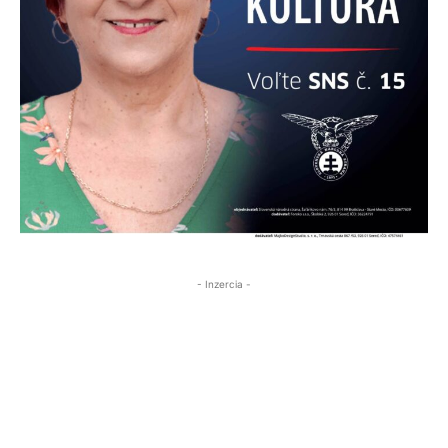
- Inzercia -