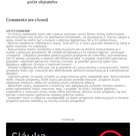
počet obyvateľov
Comments are closed.
UPOZORNENIE:
- Zo strany vydavateľa novín ide o pokus zachovať určitú formu voľnej komunikácie –
nezneužívajte túto snahu na osočovanie kohokoľvek, na ohováranie či šírenie údajov a
správ, ktoré by mohli byť v rozpore s platnou legislatívou SR a EÚ alebo etikou.
- Nešírte neoverené informácie a hoaxy. Šírte len to, k čomu poznáte relevantný zdroj a
podľa možnosti ho uvádzajte.
- Komunikácia medzi užívateľmi a diskutujúcimi ako aj ostatná komunikácia sa v
súlade s právnym poriadkom SR ukladá do databázy a to vrátane loginov - prístupov
užívateľov . Databáza providera poskytujúceho pripojenie do internetu zaznamenáva
tiež IP adresy užívateľov a ostatné identifikačné dáta. V prípade závažného porušenia
pravidiel, napríklad páchaním trestnej činnosti, je provider povinný vydať túto
databázu orgánom činným v trestnom konaní.
- Vkladať príspevky do diskusie nie je povolené cez proxy servery a anonymizéry. Takéto
príspevky môžu byť zmazané bez akéhokoľvek ďalšieho komentovania a zverejňovania
dôvodov.
- Upozorňujeme, že každý užívateľ za svoje konanie plne zodpovedá sám. Administrátor
môže zmazať príspevky, ktoré budú porušovať pravidlá diskusie, prípadne budú
obsahovať reklamu, alebo ich súčasťou budú reklamné odkazy.
- Akékoľvek útoky, osočovanie a invektívy voči podpísaným autorom článkov redakcii,
alebo vydavateľovi budú zmazané, resp. v prípade, že budú zakladať podstatu
niektorého z trestných činov, alebo iného porušenia zákona, autor príspevku by mal
počítať s možnosťou zjednania nápravy právnou cestou.
- Vydavateľ novín a redakcia nezodpovedá za obsah príspevkov diskutujúcich a nenesie
prípadné právne následky za názory autorov príspevkov.
- Inzercia -