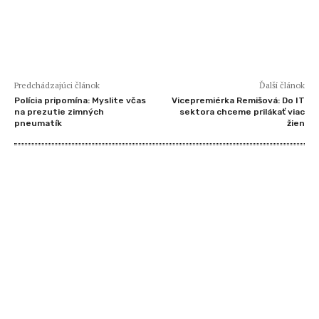
Predchádzajúci článok
Ďalší článok
Polícia pripomína: Myslite včas
Vicepremiérka Remišová: Do IT
na prezutie zimných
sektora chceme prilákať viac
pneumatík
žien