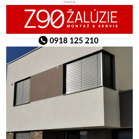
- Inzercia -