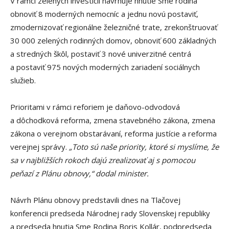
V rámci zelených investícii navrhuje hnutie Sme rodina
obnoviť 8 moderných nemocníc a jednu novú postaviť,
zmodernizovať regionálne železničné trate, zrekonštruovať
30 000 zelených rodinných domov, obnoviť 600 základných
a stredných škôl, postaviť 3 nové univerzitné centrá
a postaviť 975 nových moderných zariadení sociálnych
služieb.
Prioritami v rámci reforiem je daňovo-odvodová
a dôchodková reforma, zmena stavebného zákona, zmena
zákona o verejnom obstarávaní, reforma justície a reforma
verejnej správy.
„
Toto sú naše priority, ktoré si myslíme, že
sa v najbližších rokoch dajú zrealizovať aj s pomocou
peňazí z Plánu obnovy,
“ dodal minister.
Návrh Plánu obnovy predstavili dnes na Tlačovej
konferencii predseda Národnej rady Slovenskej republiky
a predseda hnutia Sme Rodina Boris Kollár, podpredseda