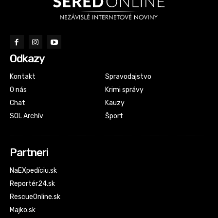
Odkazy
Kontakt
Spravodajstvo
O nás
Krimi správy
Chat
Kauzy
SOL Archív
Šport
Partneri
NaEXpedíciu.sk
Reportér24.sk
RescueOnline.sk
Majko.sk