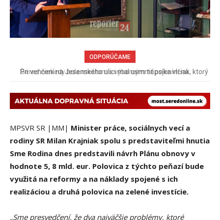
ODPORÚČAME
Pri venčení na Jesenského ulici mal usmrtiť psíka vlčiak, ktorý
mal voľne behať
MPSVR SR |MM|
Minister práce, sociálnych vecí a
rodiny SR Milan Krajniak spolu s predstaviteľmi hnutia
Sme Rodina dnes predstavili návrh Plánu obnovy v
hodnote 5, 8 mld. eur. Polovica z týchto peňazí bude
využitá na reformy a na náklady spojené s ich
realizáciou a druhá polovica na zelené investície.
„
Sme presvedčení, že dva najväčšie problémy, ktoré