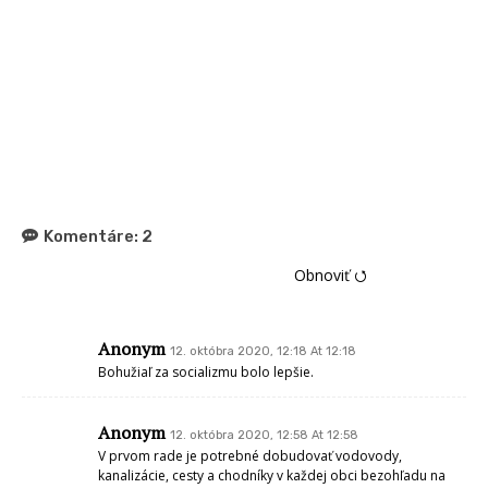
Komentáre:
2
Obnoviť ⭯
Anonym
12. októbra 2020, 12:18 At 12:18
Bohužiaľ za socializmu bolo lepšie.
Anonym
12. októbra 2020, 12:58 At 12:58
V prvom rade je potrebné dobudovať vodovody,
kanalizácie, cesty a chodníky v každej obci bezohľadu na