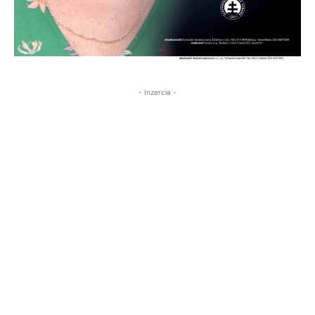
- Inzercia -