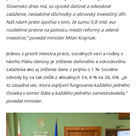
Slovensko dnes má, sú vysoké daňové a odvodové
zaťaženie, nestabilné dôchodky a obrovský investičný dlh
.
Náš návrh preto spočíva v tom, že sumu 5,8 mld. eur
rozdelíme presne na polovicu medzi reformy a zelené
investície,“ povedal minister Milan Krajniak.
Jednou z priorít ministra práce, sociálnych vecí a rodiny v
návrhu Plánu obnovy je zníženie daňového a odvodového
zaťaženia ako aj zníženie dane z príjmu o 1 %. Sociálne
odvody by sa tak znížili z aktuálnych 34, 6 % na 28, 6%.
„Je
to zásadná vec, ktorá ovplyvní fungovanie každého jedného
človeka v tomto štáte a každého jedného zamestnávateľa,“
povedal minister.