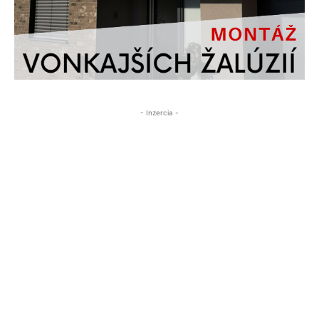
- Inzercia -