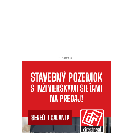
- Inzercia -