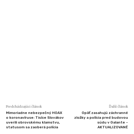
Predchádzajúci článok
Ďalší článok
Mimoriadne nebezpečný HOAX
Opäť zasahujú záchranné
o koronavíruse: Tisíce Slovákov
zložky a polícia pred budovou
uverili obrovskému klamstvu,
súdu v Galante –
statusom sa zaoberá polícia
AKTUALIZOVANÉ