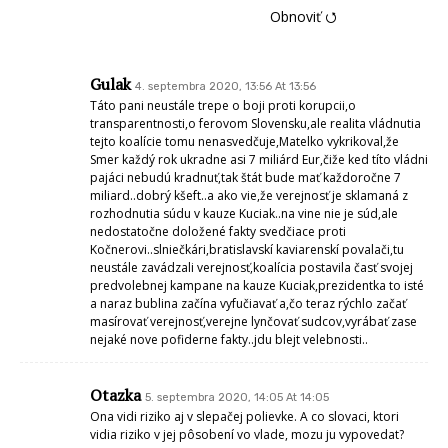
Obnoviť ⭯
Gulak
4. septembra 2020, 13:56 At 13:56
Táto pani neustále trepe o boji proti korupcii,o
transparentnosti,o ferovom Slovensku,ale realita vládnutia
tejto koalície tomu nenasvedčuje,Matelko vykrikoval,že
Smer každý rok ukradne asi 7 miliárd Eur,čiže ked títo vládni
pajáci nebudú kradnuť,tak štát bude mať každoročne 7
miliard..dobrý kšeft..a ako vie,že verejnosť je sklamaná z
rozhodnutia súdu v kauze Kuciak..na vine nie je súd,ale
nedostatočne doložené fakty svedčiace proti
Kočnerovi..slniečkári,bratislavskí kaviarenskí povalači,tu
neustále zavádzali verejnosť,koalícia postavila časť svojej
predvolebnej kampane na kauze Kuciak,prezidentka to isté
a naraz bublina začína vyfučiavať a,čo teraz rýchlo začať
masírovať verejnosť,verejne lynčovať sudcov,vyrábať zase
nejaké nove pofiderne fakty..jdu blejt velebnosti..
Otazka
5. septembra 2020, 14:05 At 14:05
Ona vidi riziko aj v slepačej polievke. A co slovaci, ktori
vidia riziko v jej pôsobení vo vlade, mozu ju vypovedat?