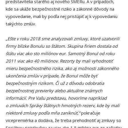
predstavitelia starého aj nového SMERu. A v prípadoch,
kde sa ukáže bezpečnostné riziko a zákonné dôvody na
vypovedanie, mali by podľa nej pristúpiť aj k vypovedaniu
takýchto zmlúv.
„Ešte v roku 2018 sme analyzovali zmluvy, ktoré uzatvorili
firmy blízke Bonulu so štátom. Skupina firiem dostala od
štátu viac ako sto miliónov eur. Samotný Bonul od roku
2011 viac ako 40 miliónov. Rezorty by mali vyhodnotiť
mieru bezpečnostného rizika, ako aj možnosti zákonného
ukončenia zmlúv v prípade, že Bonul môže byť
bezpečnostným rizikom. Či už z dôvodu odobratia
bezpečnostnej previerky alebo aktuálne známych
informácií. Pre Vašu predstavu, hovoríme napríklad
o zmluvách Správy štátnych hmotných rezerv, kde by mali
niektoré zmluvy podľa mňa zaniknúť,“
pokračuje
vicepremiérka a dodáva, že treba prehodnotiť aj zmluvy so
Sociálnou poisťovňou za viac ako 1,5 milióna eur zo začiatku