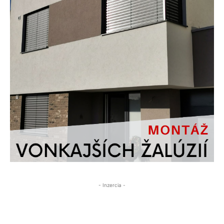
- Inzercia -