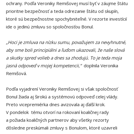
ochrany. Podľa Veroniky Remišovej musí byť v záujme štátu
prioritne bezpečnosť a teda odrezanie štátu od skupín,
ktoré sú bezpečnostne spochybniteľné. V rezorte investícií
ide o jedinú zmluvu so spoločnosťou Bonul.
„Hoci je zmluva na nízku sumu, považujem za nevyhnutné,
aby sme boli principiálni a ľuďom ukazovali, že naše slová
a skutky spred volieb a dnes sa zhodujú. To je teda moja
jasná odpoveď v mojej kompetencii,“
doplnila Veronika
Remišová.
Podľa vyjadrení Veroniky Remišovej si však spoločnosť
Bonul žiada aj širokú a systémovú odpoveď celej vlády.
Preto vicepremiérka dnes avizovala aj ďalší krok.
V pondelok tému otvorí na rokovaní koaličnej rady
a požiada koaličných partnerov aby všetky rezorty
dôsledne preskúmali zmluvy s Bonulom, ktoré uzavreli