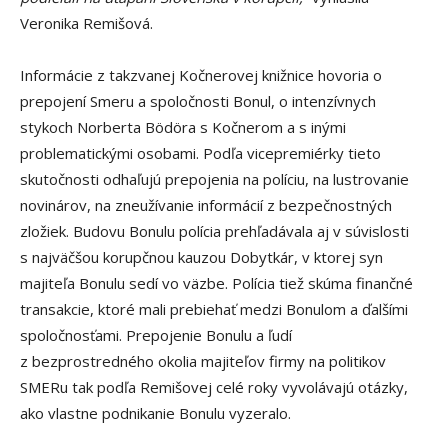
Veronika Remišová.
Informácie z takzvanej Kočnerovej knižnice hovoria o
prepojení Smeru a spoločnosti Bonul, o intenzívnych
stykoch Norberta Bödöra s Kočnerom a s inými
problematickými osobami. Podľa vicepremiérky tieto
skutočnosti odhaľujú prepojenia na políciu, na lustrovanie
novinárov, na zneužívanie informácií z bezpečnostných
zložiek. Budovu Bonulu polícia prehľadávala aj v súvislosti
s najväčšou korupčnou kauzou Dobytkár, v ktorej syn
majiteľa Bonulu sedí vo väzbe. Polícia tiež skúma finančné
transakcie, ktoré mali prebiehať medzi Bonulom a ďalšími
spoločnosťami. Prepojenie Bonulu a ľudí
z bezprostredného okolia majiteľov firmy na politikov
SMERu tak podľa Remišovej celé roky vyvolávajú otázky,
ako vlastne podnikanie Bonulu vyzeralo.