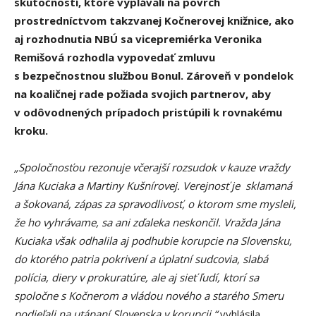
skutočností, ktoré vyplávali na povrch
prostredníctvom takzvanej Kočnerovej knižnice, ako
aj rozhodnutia NBÚ sa vicepremiérka Veronika
Remišová rozhodla vypovedať zmluvu
s bezpečnostnou službou Bonul. Zároveň v pondelok
na koaličnej rade požiada svojich partnerov, aby
v odôvodnených prípadoch pristúpili k rovnakému
kroku.
„Spoločnosťou rezonuje včerajší rozsudok v kauze vraždy
Jána Kuciaka a Martiny Kušnírovej. Verejnosť je sklamaná
a šokovaná, zápas za spravodlivosť, o ktorom sme mysleli,
že ho vyhrávame, sa ani zďaleka neskončil. Vražda Jána
Kuciaka však odhalila aj podhubie korupcie na Slovensku,
do ktorého patria pokrivení a úplatní sudcovia, slabá
polícia, diery v prokuratúre, ale aj sieť ľudí, ktorí sa
spoločne s Kočnerom a vládou nového a starého Smeru
podieľali na utápaní Slovenska v korupcii,“
vyhlásila