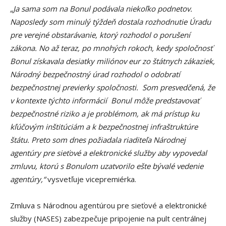
„Ja sama som na Bonul podávala niekoľko podnetov.
Naposledy som minulý týždeň dostala rozhodnutie Úradu
pre verejné obstarávanie, ktorý rozhodol o porušení
zákona. No až teraz, po mnohých rokoch, kedy spoločnosť
Bonul získavala desiatky miliónov eur zo štátnych zákaziek,
Národný bezpečnostný úrad rozhodol o odobratí
bezpečnostnej previerky spoločnosti. Som presvedčená, že
v kontexte týchto informácií Bonul môže predstavovať
bezpečnostné riziko a je problémom, ak má prístup ku
kľúčovým inštitúciám a k bezpečnostnej infraštruktúre
štátu. Preto som dnes požiadala riaditeľa Národnej
agentúry pre sieťové a elektronické služby aby vypovedal
zmluvu, ktorú s Bonulom uzatvorilo ešte bývalé vedenie
agentúry,“
vysvetľuje vicepremiérka.
Zmluva s Národnou agentúrou pre sieťové a elektronické
služby (NASES) zabezpečuje pripojenie na pult centrálnej