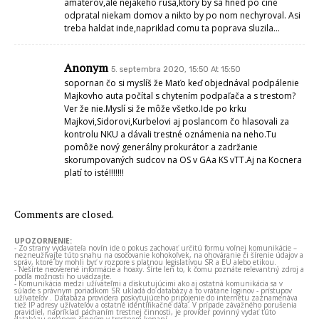
amaterov,ale nejakeho rusa,ktory by sa hned po cine
odpratal niekam domov a nikto by po nom nechyroval. Asi
treba haldat inde,napriklad comu ta poprava sluzila…
Anonym
5. septembra 2020, 15:50 At 15:50
sopornan čo si myslíš že Maťo keď objednával podpálenie
Majkovho auta počítal s chytením podpaľača a s trestom?
Ver že nie.Myslí si že môže všetko.Ide po krku
Majkovi,Sidorovi,Kurbelovi aj poslancom čo hlasovali za
kontrolu NKU a dávali trestné oznámenia na neho.Tu
pomôže nový generálny prokurátor a zadržanie
skorumpovaných sudcov na OS v GAa KS vTT.Aj na Kocnera
platí to isté!!!!!!!
Comments are closed.
UPOZORNENIE:
- Zo strany vydavateľa novín ide o pokus zachovať určitú formu voľnej komunikácie –
nezneužívajte túto snahu na osočovanie kohokoľvek, na ohováranie či šírenie údajov a
správ, ktoré by mohli byť v rozpore s platnou legislatívou SR a EÚ alebo etikou.
- Nešírte neoverené informácie a hoaxy. Šírte len to, k čomu poznáte relevantný zdroj a
podľa možnosti ho uvádzajte.
- Komunikácia medzi užívateľmi a diskutujúcimi ako aj ostatná komunikácia sa v
súlade s právnym poriadkom SR ukladá do databázy a to vrátane loginov - prístupov
užívateľov . Databáza providera poskytujúceho pripojenie do internetu zaznamenáva
tiež IP adresy užívateľov a ostatné identifikačné dáta. V prípade závažného porušenia
pravidiel, napríklad páchaním trestnej činnosti, je provider povinný vydať túto