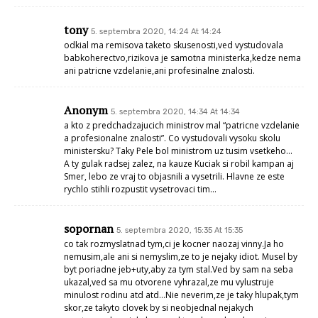
tony
5. septembra 2020, 14:24 At 14:24
odkial ma remisova taketo skusenosti,ved vystudovala
babkoherectvo,rizikova je samotna ministerka,kedze nema
ani patricne vzdelanie,ani profesinalne znalosti.
Anonym
5. septembra 2020, 14:34 At 14:34
a kto z predchadzajucich ministrov mal “patricne vzdelanie
a profesionalne znalosti”. Co vystudovali vysoku skolu
ministersku? Taky Pele bol ministrom uz tusim vsetkeho…
A ty gulak radsej zalez, na kauze Kuciak si robil kampan aj
Smer, lebo ze vraj to objasnili a vysetrili. Hlavne ze este
rychlo stihli rozpustit vysetrovaci tim…
sopornan
5. septembra 2020, 15:35 At 15:35
co tak rozmyslatnad tym,ci je kocner naozaj vinny.Ja ho
nemusim,ale ani si nemyslim,ze to je nejaky idiot. Musel by
byt poriadne jeb+uty,aby za tym stal.Ved by sam na seba
ukazal,ved sa mu otvorene vyhrazal,ze mu vylustruje
minulost rodinu atd atd…Nie neverim,ze je taky hlupak,tym
skor,ze takyto clovek by si neobjednal nejakych