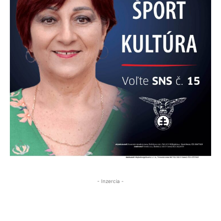
- Inzercia -