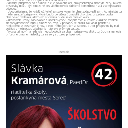
databázu orgánom činným v trestnom konaní.
- Vkladať príspevky do diskusie nie je povolené cez proxy servery a anonymizéry. Takéto
príspevky môžu byť zmazané bez akéhokoľvek ďalšieho komentovania a zverejňovania
dôvodov.
- Upozorňujeme, že každý užívateľ za svoje konanie plne zodpovedá sám. Administrátor
môže zmazať príspevky, ktoré budú porušovať pravidlá diskusie, prípadne budú
obsahovať reklamu, alebo ich súčasťou budú reklamné odkazy.
- Akékoľvek útoky, osočovanie a invektívy voči podpísaným autorom článkov redakcii,
alebo vydavateľovi budú zmazané, resp. v prípade, že budú zakladať podstatu
niektorého z trestných činov, alebo iného porušenia zákona, autor príspevku by mal
počítať s možnosťou zjednania nápravy právnou cestou.
- Vydavateľ novín a redakcia nezodpovedá za obsah príspevkov diskutujúcich a nenesie
prípadné právne následky za názory autorov príspevkov.
- Inzercia -