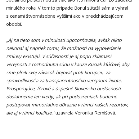
minulého roka. V tomto prípade Bonul súťažil sám a vyhral
s cenami štvornásobne vyššími ako v predchádzajúcom
období.
„Aj na tieto som v minulosti upozorňovala, avšak nikto
nekonal aj napriek tomu, že možnosti na vypovedanie
zmluvy existujú. V súčasnosti je aj popri sklamaní
verejnosti z rozhodnutia súdu v kauze Kuciak kľúčové, aby
sme plnili svoj záväzok bojovať proti korupcii, za
spravodlivosť a za transparentnosť vo verejnom živote.
Prosperujúce, férové a úspešné Slovensko budúcnosti
dosiahneme len vtedy, ak pri podozreniach budeme
postupovať mimoriadne dôrazne v rámci našich rezortov,
ale aj v rámci koalície,“
uzavrela Veronika Remišová.