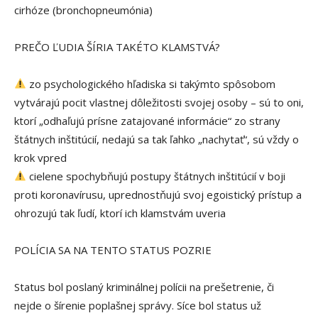
cirhóze (bronchopneumónia)
PREČO ĽUDIA ŠÍRIA TAKÉTO KLAMSTVÁ?
zo psychologického hľadiska si takýmto spôsobom
vytvárajú pocit vlastnej dôležitosti svojej osoby – sú to oni,
ktorí „odhaľujú prísne zatajované informácie“ zo strany
štátnych inštitúcií, nedajú sa tak ľahko „nachytať“, sú vždy o
krok vpred
cielene spochybňujú postupy štátnych inštitúcií v boji
proti koronavírusu, uprednostňujú svoj egoistický prístup a
ohrozujú tak ľudí, ktorí ich klamstvám uveria
POLÍCIA SA NA TENTO STATUS POZRIE
Status bol poslaný kriminálnej polícii na prešetrenie, či
nejde o šírenie poplašnej správy. Síce bol status už