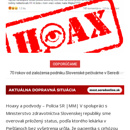
ODPORÚČAME
Pri venčení na Jesenského ulici mal usmrtiť psíka vlčiak, ktorý
mal voľne behať
Hoaxy a podvody – Polícia SR |MM| V spolupráci s
Ministerstvo zdravotníctva Slovenskej republiky sme
overovali priložený status, podľa ktorého lekárka v
Piešťanoch bez vyšetrenia určila, že pacientka s cirhózou