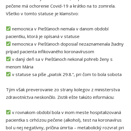
pečene má ochorenie Covid-19 a krátko na to zomrela.
Všetko v tomto statuse je klamstvo:
nemocnica v Piešťanoch nemala v danom období
pacientku, ktorá je opísaná v statuse
nemocnica v Piešťanoch doposiaľ nezaznamenala žiadny
prípad pacienta infikovaného koronavírusom
v daný deň sa v Piešťanoch nekonal pohreb ženy s
menom Mária
v statuse sa píše „piatok 29.8.“, pri čom to bola sobota
Tým však preverovanie zo strany kolegov z ministerstva
zdravotníctva neskončilo. Zistili ešte takúto informáciu:
v rovnakom období bola v inom meste hospitalizovaná
pacientka s cirhózou pečene (alkohol), test na koronavírus
bol u nej negatívny, príčina úmrtia – metabolický rozvrat pri