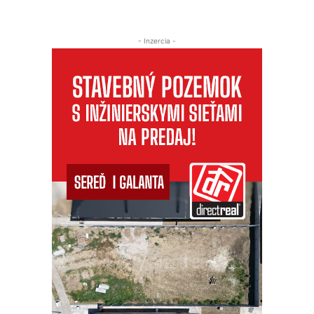
- Inzercia -