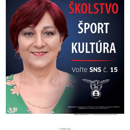
- Inzercia -