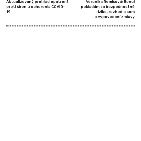
Aktualizovaný prehľad opatrení
Veronika Remišová: Bonul
proti šíreniu ochorenia COVID-
pokladám za bezpečnostné
19
riziko, rozhodla som
o vypovedaní zmluvy