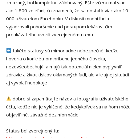
zmazaný, bol kompletne zálohovaný. Ešte včera mal viac
ako 1 800 zdieľaní, čo znamená, že sa dostal k viac ako 10
000 užívateľom Facebooku. V diskusii mnohí ľudia
vyjadrovali pohoršenie nad postupom lekárov, čím
preukázateľne uverili zverejnenému textu.
takéto statusy sú mimoriadne nebezpečné, keďže
hovoria o konkrétnom príbehu jedného človeka,
nezovšeobecňujú, a majú tak potenciál nielen ovplyvniť
zdravie a život tisícov oklamaných ľudí, ale v krajnej situácii
aj vyvolať nepokoje
dobre si zapamätajte názov a fotografiu užívateľského
účtu, keďže nie je vylúčené, že kedykoľvek sa na ňom môžu
objaviť iné, závažné dezinformácie
Status bol zverejnený tu: