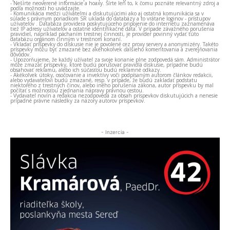
- Nešírte neoverené informácie a hoaxy. Šírte len to, k čomu poznáte relevantný zdroj a
podľa možnosti ho uvádzajte.
- Komunikácia medzi užívateľmi a diskutujúcimi ako aj ostatná komunikácia sa v
súlade s právnym poriadkom SR ukladá do databázy a to vrátane loginov - prístupov
užívateľov . Databáza providera poskytujúceho pripojenie do internetu zaznamenáva
tiež IP adresy užívateľov a ostatné identifikačné dáta. V prípade závažného porušenia
pravidiel, napríklad páchaním trestnej činnosti, je provider povinný vydať túto
databázu orgánom činným v trestnom konaní.
- Vkladať príspevky do diskusie nie je povolené cez proxy servery a anonymizéry. Takéto
príspevky môžu byť zmazané bez akéhokoľvek ďalšieho komentovania a zverejňovania
dôvodov.
- Upozorňujeme, že každý užívateľ za svoje konanie plne zodpovedá sám. Administrátor
môže zmazať príspevky, ktoré budú porušovať pravidlá diskusie, prípadne budú
obsahovať reklamu, alebo ich súčasťou budú reklamné odkazy.
- Akékoľvek útoky, osočovanie a invektívy voči podpísaným autorom článkov redakcii,
alebo vydavateľovi budú zmazané, resp. v prípade, že budú zakladať podstatu
niektorého z trestných činov, alebo iného porušenia zákona, autor príspevku by mal
počítať s možnosťou zjednania nápravy právnou cestou.
- Vydavateľ novín a redakcia nezodpovedá za obsah príspevkov diskutujúcich a nenesie
prípadné právne následky za názory autorov príspevkov.
- Inzercia -