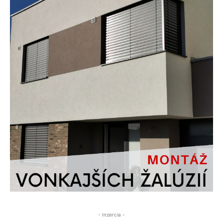
- Inzercia -