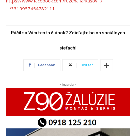
https://www.facebook.com/ruzena.farkasov…/
…/3319957454782111
Páčil sa Vám tento článok? Zdieľajte ho na sociálnych
sieťach!
Facebook
Twitter
- Inzercia -