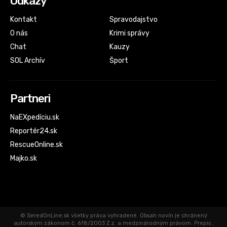
Odkazy
Kontakt
Spravodajstvo
O nás
Krimi správy
Chat
Kauzy
SOL Archív
Šport
Partneri
NaEXpedíciu.sk
Reportér24.sk
RescueOnline.sk
Majko.sk
© SeredOnLine.sk všetky práva vyhradené. Obsah novín je chránený
autorským zákonom č. 618/2003 Z.z. a medzinárodným právom. Prepis ,