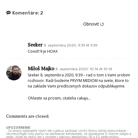
Komentáre:
2
Obnoviť ⭯
Seeker
8. septembra 2020, 9:39 At 9:39
Covid19 je HOAX
Miloš Majko
8. septembra 2020, 10:14 At 10:14
Seeker 8. septembra 2020, 9:39 – rad o tom s Vami urobim
rozhovor. Radi budeme PRVYM MEDIOM na svete, ktore to
na zaklade Vami predlozenych dokazov odpublikujeme.
Ohlasite sa prosim, citatelia cakaju…
Comments are closed.
UPOZORNENIE:
- Zo strany vydavateľa novín ide o pokus zachovať určitú formu voľnej komunikácie –
nezneužívajte túto snahu na osočovanie kohokoľvek, na ohováranie či šírenie údajov a
správ, ktoré by mohli byť v rozpore s platnou legislatívou SR a EÚ alebo etikou.