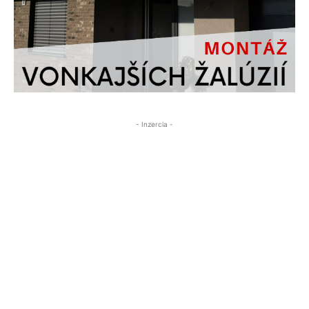
- Inzercia -