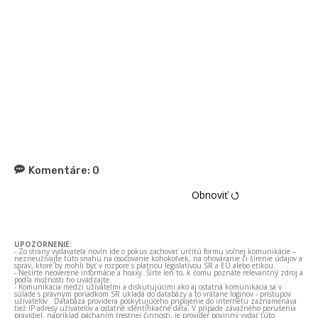
Komentáre:
0
Obnoviť ⭯
UPOZORNENIE:
- Zo strany vydavateľa novín ide o pokus zachovať určitú formu voľnej komunikácie –
nezneužívajte túto snahu na osočovanie kohokoľvek, na ohováranie či šírenie údajov a
správ, ktoré by mohli byť v rozpore s platnou legislatívou SR a EÚ alebo etikou.
- Nešírte neoverené informácie a hoaxy. Šírte len to, k čomu poznáte relevantný zdroj a
podľa možnosti ho uvádzajte.
- Komunikácia medzi užívateľmi a diskutujúcimi ako aj ostatná komunikácia sa v
súlade s právnym poriadkom SR ukladá do databázy a to vrátane loginov - prístupov
užívateľov . Databáza providera poskytujúceho pripojenie do internetu zaznamenáva
tiež IP adresy užívateľov a ostatné identifikačné dáta. V prípade závažného porušenia
pravidiel, napríklad páchaním trestnej činnosti, je provider povinný vydať túto