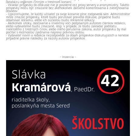
databázu orgánom činným v trestnom konaní.
- Vkladať príspevky do diskusie nie je povolené cez proxy servery a anonymizéry. Takéto
príspevky môžu byť zmazané bez akéhokoľvek ďalšieho komentovania a zverejňovania
dôvodov.
- Upozorňujeme, že každý užívateľ za svoje konanie plne zodpovedá sám. Administrátor
môže zmazať príspevky, ktoré budú porušovať pravidlá diskusie, prípadne budú
obsahovať reklamu, alebo ich súčasťou budú reklamné odkazy.
- Akékoľvek útoky, osočovanie a invektívy voči podpísaným autorom článkov redakcii,
alebo vydavateľovi budú zmazané, resp. v prípade, že budú zakladať podstatu
niektorého z trestných činov, alebo iného porušenia zákona, autor príspevku by mal
počítať s možnosťou zjednania nápravy právnou cestou.
- Vydavateľ novín a redakcia nezodpovedá za obsah príspevkov diskutujúcich a nenesie
prípadné právne následky za názory autorov príspevkov.
- Inzercia -