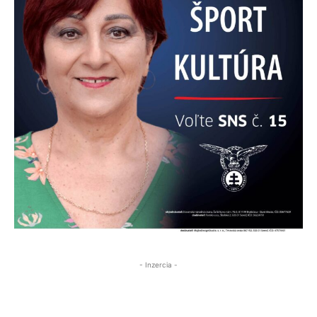
- Inzercia -