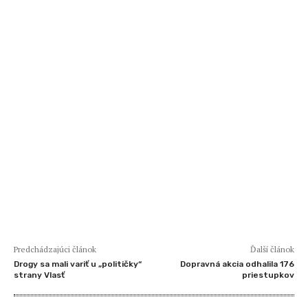
Predchádzajúci článok
Ďalší článok
Drogy sa mali variť u „političky“
Dopravná akcia odhalila 176
strany Vlasť
priestupkov