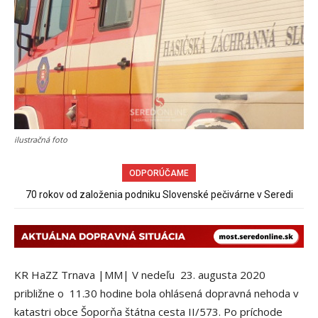
ilustračná foto
ODPORÚČAME
70 rokov od založenia podniku Slovenské pečivárne v Seredi
Obchádzka rozpadajúceho sa už uzatvoreného mosta ponad
železnicu spôsobuje nadmerné opotrebovanie ďalších ciest
KR HaZZ Trnava |MM| V nedeľu 23. augusta 2020
približne o 11.30 hodine bola ohlásená dopravná nehoda v
katastri obce Šoporňa štátna cesta II/573. Po príchode