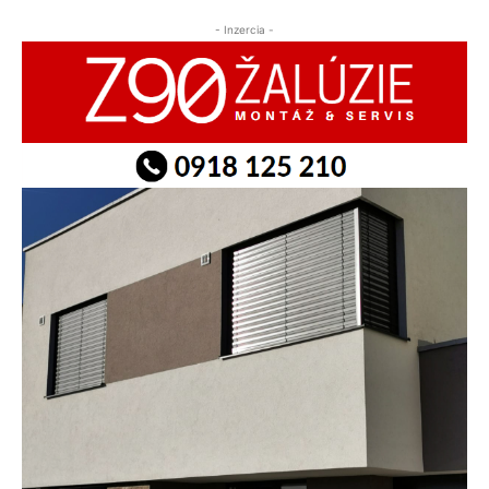
- Inzercia -