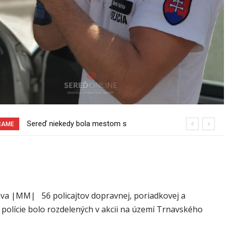
Pri venčení na Jesenského ulici mal
ČAME
usmrtiť psíka vlčiak, ktorý mal voľne
behať
va |MM| 56 policajtov dopravnej, poriadkovej a
 polície bolo rozdelených v akcii na území Trnavského