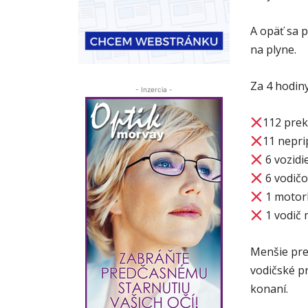
A opäť sa 
na plyne.
Za 4 hodiny 
- Inzercia -
112 prek
11 nepr
6 vozidi
6 vodičo
1 motork
1 vodič m
Menšie pre
vodičské p
konaní.