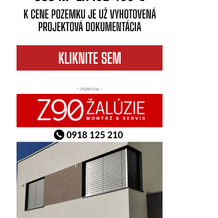
- Inzercia -