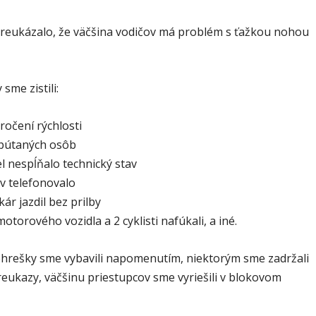
preukázalo, že väčšina vodičov má problém s ťažkou nohou
sme zistili:
ročení rýchlosti
ipútaných osôb
el nespĺňalo technický stav
v telefonovalo
ár jazdil bez prilby
otorového vozidla a 2 cyklisti nafúkali, a iné.
hrešky sme vybavili napomenutím, niektorým sme zadržali
reukazy, väčšinu priestupcov sme vyriešili v blokovom