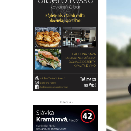
- Inzercia -