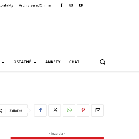
Kontakty
Archív SereďOnline
OSTATNÉ
ANKETY
CHAT
Zdieľať
- Inzercia -