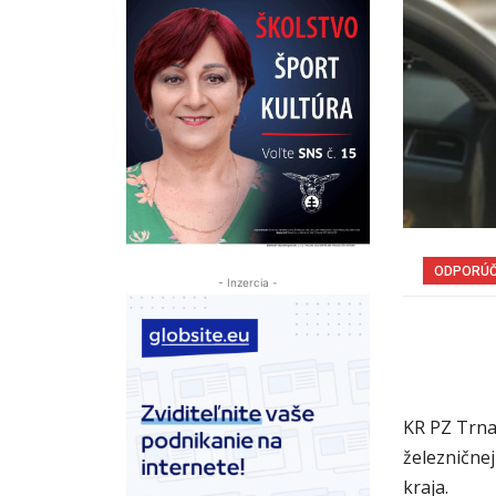
ODPORÚ
- Inzercia -
KR PZ Trna
železničnej
kraja.