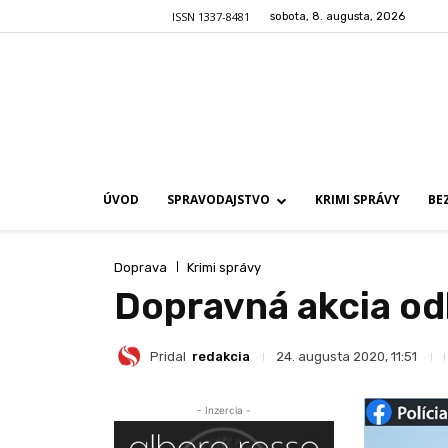
ISSN 1337-8481
sobota, 8. augusta, 2026
ÚVOD
SPRAVODAJSTVO
KRIMI SPRÁVY
BE
Doprava
Krimi správy
Dopravná akcia odh
Pridal
redakcia
24. augusta 2020, 11:51
- Inzercia -