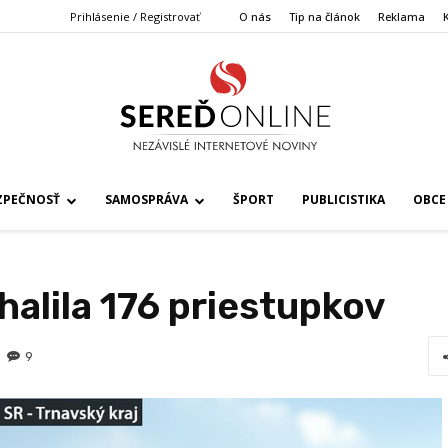
Prihlásenie / Registrovať
O nás
Tip na článok
Reklama
ZPEČNOSŤ
SAMOSPRÁVA
ŠPORT
PUBLICISTIKA
OBCE
alila 176 priestupkov
9