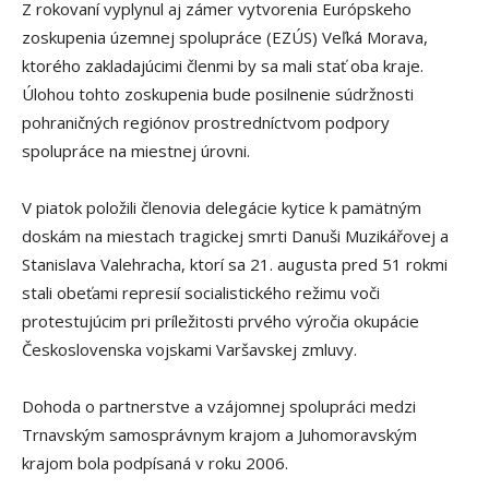
Z rokovaní vyplynul aj zámer vytvorenia Európskeho
zoskupenia územnej spolupráce (EZÚS) Veľká Morava,
ktorého zakladajúcimi členmi by sa mali stať oba kraje.
Úlohou tohto zoskupenia bude posilnenie súdržnosti
pohraničných regiónov prostredníctvom podpory
spolupráce na miestnej úrovni.
V piatok položili členovia delegácie kytice k pamätným
doskám na miestach tragickej smrti Danuši Muzikářovej a
Stanislava Valehracha, ktorí sa 21. augusta pred 51 rokmi
stali obeťami represií socialistického režimu voči
protestujúcim pri príležitosti prvého výročia okupácie
Československa vojskami Varšavskej zmluvy.
Dohoda o partnerstve a vzájomnej spolupráci medzi
Trnavským samosprávnym krajom a Juhomoravským
krajom bola podpísaná v roku 2006.