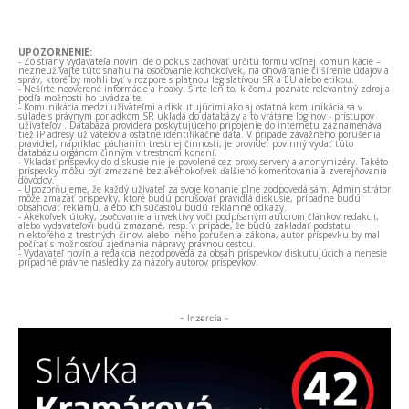
UPOZORNENIE:
- Zo strany vydavateľa novín ide o pokus zachovať určitú formu voľnej komunikácie –
nezneužívajte túto snahu na osočovanie kohokoľvek, na ohováranie či šírenie údajov a
správ, ktoré by mohli byť v rozpore s platnou legislatívou SR a EÚ alebo etikou.
- Nešírte neoverené informácie a hoaxy. Šírte len to, k čomu poznáte relevantný zdroj a
podľa možnosti ho uvádzajte.
- Komunikácia medzi užívateľmi a diskutujúcimi ako aj ostatná komunikácia sa v
súlade s právnym poriadkom SR ukladá do databázy a to vrátane loginov - prístupov
užívateľov . Databáza providera poskytujúceho pripojenie do internetu zaznamenáva
tiež IP adresy užívateľov a ostatné identifikačné dáta. V prípade závažného porušenia
pravidiel, napríklad páchaním trestnej činnosti, je provider povinný vydať túto
databázu orgánom činným v trestnom konaní.
- Vkladať príspevky do diskusie nie je povolené cez proxy servery a anonymizéry. Takéto
príspevky môžu byť zmazané bez akéhokoľvek ďalšieho komentovania a zverejňovania
dôvodov.
- Upozorňujeme, že každý užívateľ za svoje konanie plne zodpovedá sám. Administrátor
môže zmazať príspevky, ktoré budú porušovať pravidlá diskusie, prípadne budú
obsahovať reklamu, alebo ich súčasťou budú reklamné odkazy.
- Akékoľvek útoky, osočovanie a invektívy voči podpísaným autorom článkov redakcii,
alebo vydavateľovi budú zmazané, resp. v prípade, že budú zakladať podstatu
niektorého z trestných činov, alebo iného porušenia zákona, autor príspevku by mal
počítať s možnosťou zjednania nápravy právnou cestou.
- Vydavateľ novín a redakcia nezodpovedá za obsah príspevkov diskutujúcich a nenesie
prípadné právne následky za názory autorov príspevkov.
- Inzercia -