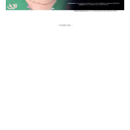
- Inzercia -