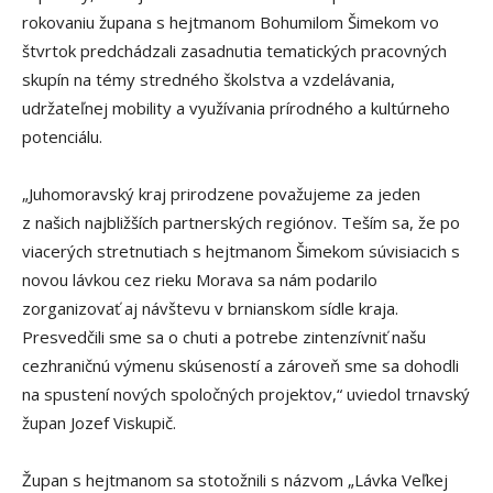
rokovaniu župana s hejtmanom Bohumilom Šimekom vo
štvrtok predchádzali zasadnutia tematických pracovných
skupín na témy stredného školstva a vzdelávania,
udržateľnej mobility a využívania prírodného a kultúrneho
potenciálu.
„Juhomoravský kraj prirodzene považujeme za jeden
z našich najbližších partnerských regiónov. Teším sa, že po
viacerých stretnutiach s hejtmanom Šimekom súvisiacich s
novou lávkou cez rieku Morava sa nám podarilo
zorganizovať aj návštevu v brnianskom sídle kraja.
Presvedčili sme sa o chuti a potrebe zintenzívniť našu
cezhraničnú výmenu skúseností a zároveň sme sa dohodli
na spustení nových spoločných projektov,“ uviedol trnavský
župan Jozef Viskupič.
Župan s hejtmanom sa stotožnili s názvom „Lávka Veľkej