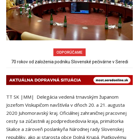
ODPORÚČAME
Sereď niekedy bola mestom s výborným napojením na
hromadnú dopravu – ANKETA
TT SK |MM| Delegácia vedená trnavským županom
Jozefom Viskupičom navštívila v dňoch 20. a 21. augusta
2020 Juhomoravský kraj. Oficiálnej zahraničnej pracovnej
cesty sa zúčastnili aj podpredsedovia kraja, primátorka
Skalice a zároveň poslankyňa Národnej rady Slovenskej
republiky, ako aj starosta obce Dolná Krupá. Piatkovému