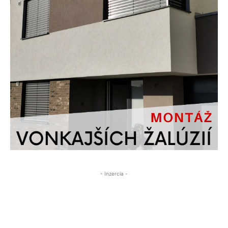
- Inzercia -