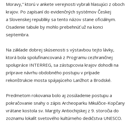
Moravy,“ ktorú v ankete verejnosti vybrali hlasujúci z oboch
krajov. Po zapísaní do evidenčných systémov Českej
a Slovenskej republiky sa tento názov stane oficiálnym.
Osadenie tabule by mohlo prebehnúť už na konci
septembra.
Na základe dobrej skúsenosti s výstavbou tejto lávky,
ktorá bola spolufinancovaná z Programu cezhraničnej
spolupráce INTERREG, sa zástupcovia krajov dohodli na
príprave návrhu obdobného postupu v prípade
rekonštrukcie mosta spájajúceho Lanžhot a Brodské.
Predmetom rokovania bolo aj zosúladenie postupu a
pokračovanie snahy o zápis Archeoparku Mikulčice-Kopčany
vrátane kostola sv. Margity Antiochijskej z 9. storočia do
zoznamu lokalít svetového kultúrneho dedičstva UNESCO.