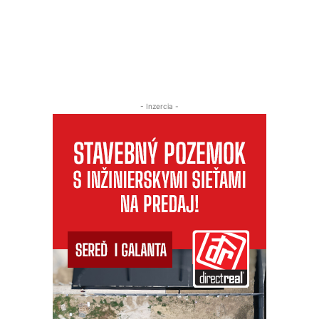
- Inzercia -