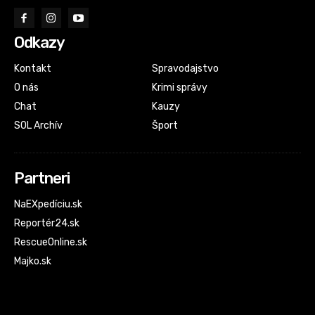
Odkazy
Kontakt
Spravodajstvo
O nás
Krimi správy
Chat
Kauzy
SOL Archív
Šport
Partneri
NaEXpedíciu.sk
Reportér24.sk
RescueOnline.sk
Majko.sk