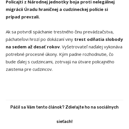
Policajti z Národnej jednotky boja proti nelegálnej
migrácii Úradu hraničnej a cudzineckej polície si
prípad prevzali.
Ak sa potvrdí spáchanie trestného činu prevádzačstva,
páchateľovi hrozí po dokázaní viny
trest odňatia slobody
na sedem až desať rokov
. Vyšetrovateľ naďalej vykonáva
potrebné procesné úkony. Kým padne rozhodnutie, čo
bude ďalej s cudzincami, zotrvajú na útvare policajného
zaistenia pre cudzincov.
Páčil sa Vám tento článok? Zdieľajte ho na sociálnych
sieťach!