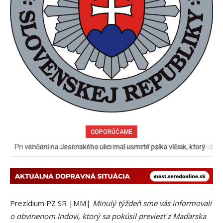
ODPORÚČAME
70 rokov od založenia podniku Slovenské pečivárne v Seredi
Prezídium PZ SR |MM|
Minulý týždeň sme vás informovali
o obvinenom Indovi, ktorý sa pokúsil previezť z Maďarska