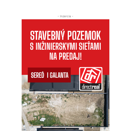
- Inzercia -