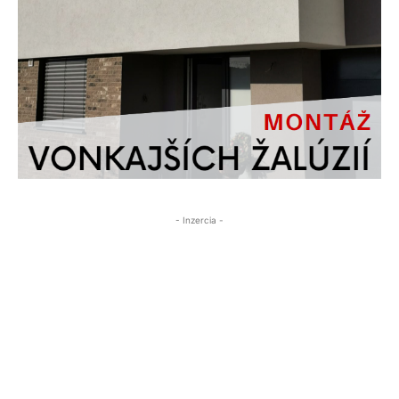
- Inzercia -