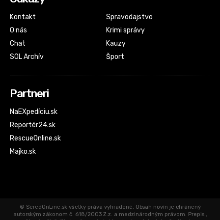
Kontakt
Spravodajstvo
O nás
Krimi správy
Chat
Kauzy
SOL Archív
Šport
Partneri
NaEXpedíciu.sk
Reportér24.sk
RescueOnline.sk
Majko.sk
© SeredOnLine.sk všetky práva vyhradené. Obsah novín je chránený
autorským zákonom č. 618/2003 Z.z. a medzinárodným právom. Prepis ,