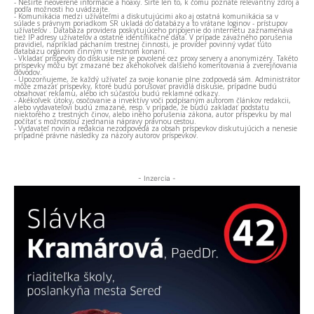
- Nešírte neoverené informácie a hoaxy. Šírte len to, k čomu poznáte relevantný zdroj a
podľa možnosti ho uvádzajte.
- Komunikácia medzi užívateľmi a diskutujúcimi ako aj ostatná komunikácia sa v
súlade s právnym poriadkom SR ukladá do databázy a to vrátane loginov - prístupov
užívateľov . Databáza providera poskytujúceho pripojenie do internetu zaznamenáva
tiež IP adresy užívateľov a ostatné identifikačné dáta. V prípade závažného porušenia
pravidiel, napríklad páchaním trestnej činnosti, je provider povinný vydať túto
databázu orgánom činným v trestnom konaní.
- Vkladať príspevky do diskusie nie je povolené cez proxy servery a anonymizéry. Takéto
príspevky môžu byť zmazané bez akéhokoľvek ďalšieho komentovania a zverejňovania
dôvodov.
- Upozorňujeme, že každý užívateľ za svoje konanie plne zodpovedá sám. Administrátor
môže zmazať príspevky, ktoré budú porušovať pravidlá diskusie, prípadne budú
obsahovať reklamu, alebo ich súčasťou budú reklamné odkazy.
- Akékoľvek útoky, osočovanie a invektívy voči podpísaným autorom článkov redakcii,
alebo vydavateľovi budú zmazané, resp. v prípade, že budú zakladať podstatu
niektorého z trestných činov, alebo iného porušenia zákona, autor príspevku by mal
počítať s možnosťou zjednania nápravy právnou cestou.
- Vydavateľ novín a redakcia nezodpovedá za obsah príspevkov diskutujúcich a nenesie
prípadné právne následky za názory autorov príspevkov.
- Inzercia -