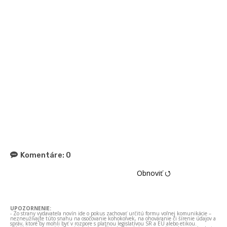
Komentáre:
0
Obnoviť ⭯
UPOZORNENIE:
- Zo strany vydavateľa novín ide o pokus zachovať určitú formu voľnej komunikácie –
nezneužívajte túto snahu na osočovanie kohokoľvek, na ohováranie či šírenie údajov a
správ, ktoré by mohli byť v rozpore s platnou legislatívou SR a EÚ alebo etikou.