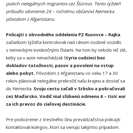
piatich nelegálnych migrantov cez Štúrovo. Tento týždeň
pribudlo obvinenie 24 – ročnému občanovi Nemecka
pôvodom z Afganistanu.
Policajti z obvodného oddelenia PZ Rusovce – Rajka
začiatkom týždňa kontrolovali nad ránom osobné vozidlo
s nemeckými evidenčnými číslami. Na tom by nebolo nič zlé,
keby sa v aute nenachádzali š
tyria cudzinci bez
dokladov totožnosti, pasov a povolení na vstup
alebo pobyt.
Pôvodom z Afganistanu vo veku 17 a 30
rokov plánovali nelegálne prekročiť našu krajinu a dostať sa
do Nemecka.
Svoju cestu začali v Srbsku a pokračovali
cez Maďarsko. Vodič mal sľúbenú odmenu 6 – tisíc eur
za ich prevoz do cieľovej destinácie.
Pre podozrenie z trestného činu prevádzačstva policajti
kontaktovali kolegov, ktorí sa venujú takýmto prípadom.