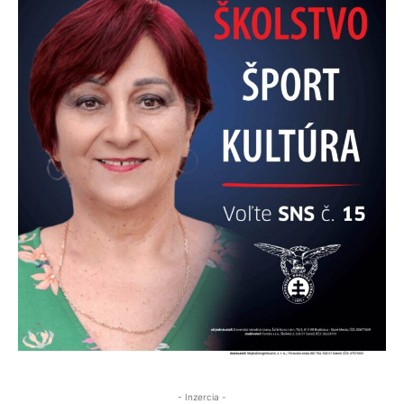
- Inzercia -