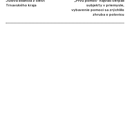
Júlová bilancia z ciest
„Prvú pomoc“ najviac čerpali
Trnavského kraja
subjekty v priemysle,
vybavenie pomoci sa zrýchlilo
zhruba o polovicu