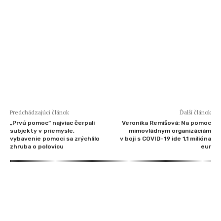
Predchádzajúci článok
Ďalší článok
„Prvú pomoc“ najviac čerpali
Veronika Remišová: Na pomoc
subjekty v priemysle,
mimovládnym organizáciám
vybavenie pomoci sa zrýchlilo
v boji s COVID–19 ide 1,1 milióna
zhruba o polovicu
eur