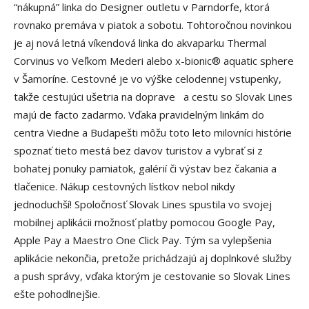
“nákupná” linka do Designer outletu v Parndorfe, ktorá
rovnako premáva v piatok a sobotu. Tohtoročnou novinkou
je aj nová letná víkendová linka do akvaparku Thermal
Corvinus vo Veľkom Mederi alebo x-bionic® aquatic sphere
v Šamoríne. Cestovné je vo výške celodennej vstupenky,
takže cestujúci ušetria na doprave a cestu so Slovak Lines
majú de facto zadarmo. Vďaka pravidelným linkám do
centra Viedne a Budapešti môžu toto leto milovníci histórie
spoznať tieto mestá bez davov turistov a vybrať si z
bohatej ponuky pamiatok, galérií či výstav bez čakania a
tlačenice. Nákup cestovných lístkov nebol nikdy
jednoduchší! Spoločnosť Slovak Lines spustila vo svojej
mobilnej aplikácii možnosť platby pomocou Google Pay,
Apple Pay a Maestro One Click Pay. Tým sa vylepšenia
aplikácie nekončia, pretože prichádzajú aj doplnkové služby
a push správy, vďaka ktorým je cestovanie so Slovak Lines
ešte pohodlnejšie.