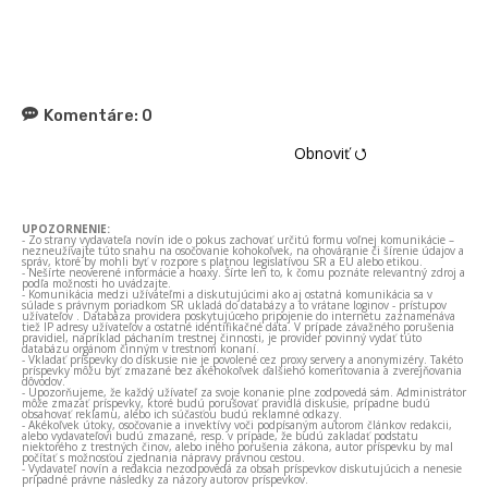
Komentáre:
0
Obnoviť ⭯
UPOZORNENIE:
- Zo strany vydavateľa novín ide o pokus zachovať určitú formu voľnej komunikácie –
nezneužívajte túto snahu na osočovanie kohokoľvek, na ohováranie či šírenie údajov a
správ, ktoré by mohli byť v rozpore s platnou legislatívou SR a EÚ alebo etikou.
- Nešírte neoverené informácie a hoaxy. Šírte len to, k čomu poznáte relevantný zdroj a
podľa možnosti ho uvádzajte.
- Komunikácia medzi užívateľmi a diskutujúcimi ako aj ostatná komunikácia sa v
súlade s právnym poriadkom SR ukladá do databázy a to vrátane loginov - prístupov
užívateľov . Databáza providera poskytujúceho pripojenie do internetu zaznamenáva
tiež IP adresy užívateľov a ostatné identifikačné dáta. V prípade závažného porušenia
pravidiel, napríklad páchaním trestnej činnosti, je provider povinný vydať túto
databázu orgánom činným v trestnom konaní.
- Vkladať príspevky do diskusie nie je povolené cez proxy servery a anonymizéry. Takéto
príspevky môžu byť zmazané bez akéhokoľvek ďalšieho komentovania a zverejňovania
dôvodov.
- Upozorňujeme, že každý užívateľ za svoje konanie plne zodpovedá sám. Administrátor
môže zmazať príspevky, ktoré budú porušovať pravidlá diskusie, prípadne budú
obsahovať reklamu, alebo ich súčasťou budú reklamné odkazy.
- Akékoľvek útoky, osočovanie a invektívy voči podpísaným autorom článkov redakcii,
alebo vydavateľovi budú zmazané, resp. v prípade, že budú zakladať podstatu
niektorého z trestných činov, alebo iného porušenia zákona, autor príspevku by mal
počítať s možnosťou zjednania nápravy právnou cestou.
- Vydavateľ novín a redakcia nezodpovedá za obsah príspevkov diskutujúcich a nenesie
prípadné právne následky za názory autorov príspevkov.