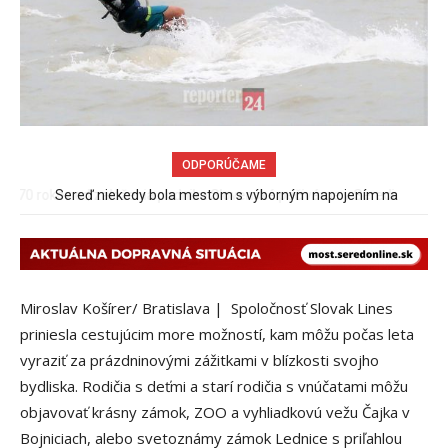
ODPORÚČAME
Sereď niekedy bola mestom s výborným napojením na
hromadnú dopravu – ANKETA
Miroslav Košírer/ Bratislava | Spoločnosť Slovak Lines
priniesla cestujúcim more možností, kam môžu počas leta
vyraziť za prázdninovými zážitkami v blízkosti svojho
bydliska. Rodičia s deťmi a starí rodičia s vnúčatami môžu
objavovať krásny zámok, ZOO a vyhliadkovú vežu Čajka v
Bojniciach, alebo svetoznámy zámok Lednice s priľahlou