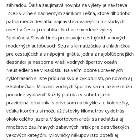
záhradou. Ďalšia zaujímavá novinka na výlety je návšteva
ZOO v Zlíne s nádherným zámkom Lešná, ktoré dlhodobo
patria medzi desiatku najnavštevovanejších turistických
miest v Českej republike. Na hore uvedené výlety
Spoločnosť Slovak Lines prepravuje cestujúcich v nových
moderných autobusoch Setra s klimatizáciou a chladničkou
pre cestujúcich a s nápojmi grátis. Jedna z najobľúbenejších
destinácii je nesporne Areál vodných športov oceán
Neusiedler See v Rakúsku. Na veľmi dobre upravených
cyklotrasách si iste prídu na svoje cykloturisti, po novom aj
e kolobežkári. Milovníci vodných športov sa na jazere môžu
poriadne vyblázniť. Každý piatok a v sobotu jazdí
pravidelná letná linka s prívesom na bicykle a e kolobežky,
vďaka ktorému si môžu užiť stovky kilometrov cyklotrás
okolo celého jazera. V športovom areáli sa nachádza aj
množstvo zaujímavých zábavných ihrísk pre deti všetkých
vekových kategórii. Milovníčky nákupov isto poteší aj