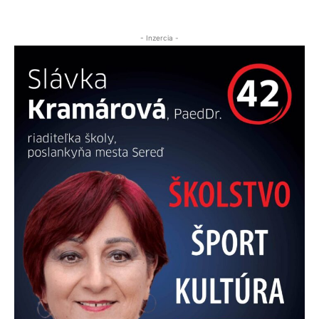
- Inzercia -