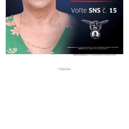
- Inzercia -