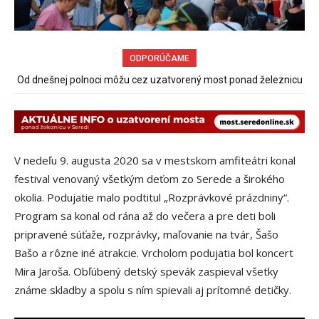
ODPORÚČAME
Informačný web o uzatvorenom moste v Seredi
V nedeľu 9. augusta 2020 sa v mestskom amfiteátri konal
festival venovaný všetkým deťom zo Serede a širokého
okolia. Podujatie malo podtitul „Rozprávkové prázdniny“.
Program sa konal od rána až do večera a pre deti boli
pripravené súťaže, rozprávky, maľovanie na tvár, Šašo
Bašo a rôzne iné atrakcie. Vrcholom podujatia bol koncert
Mira Jaroša. Obľúbený detský spevák zaspieval všetky
známe skladby a spolu s ním spievali aj prítomné detičky.