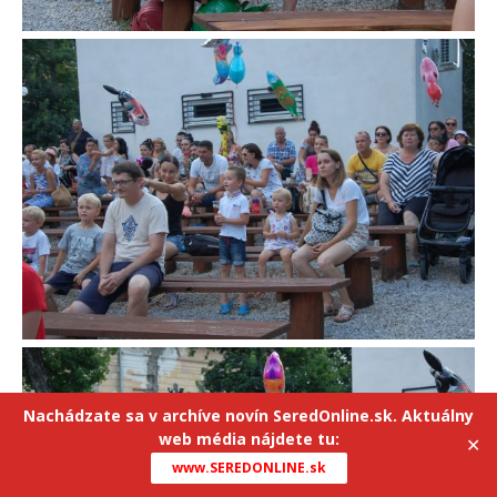
Nachádzate sa v archíve novín SeredOnline.sk. Aktuálny
web média nájdete tu:
✕
www.SEREDONLINE.sk