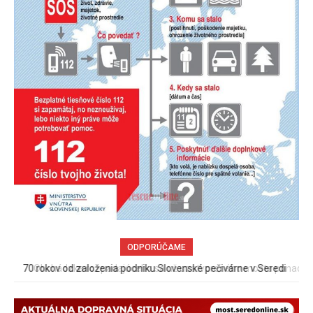
ODPORÚČAME
Obchádzka rozpadajúceho sa už uzatvoreného mosta ponad
železnicu spôsobuje nadmerné opotrebovanie ďalších ciest