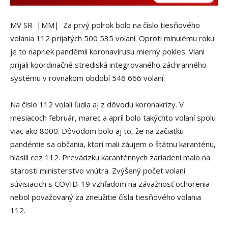
MV SR |MM| Za prvý polrok bolo na číslo tiesňového
volania 112 prijatých 500 535 volaní. Oproti minulému roku
je to napriek pandémii koronavírusu mierny pokles. Vlani
prijali koordinačné strediská integrovaného záchranného
systému v rovnakom období 546 666 volaní.
Na číslo 112 volali ľudia aj z dôvodu koronakrízy. V
mesiacoch február, marec a apríl bolo takýchto volaní spolu
viac ako 8000. Dôvodom bolo aj to, že na začiatku
pandémie sa občania, ktorí mali záujem o štátnu karanténu,
hlásili cez 112. Prevádzku karanténnych zariadení malo na
starosti ministerstvo vnútra. Zvýšený počet volaní
súvisiacich s COVID-19 vzhľadom na závažnosť ochorenia
nebol považovaný za zneužitie čísla tiesňového volania
112.