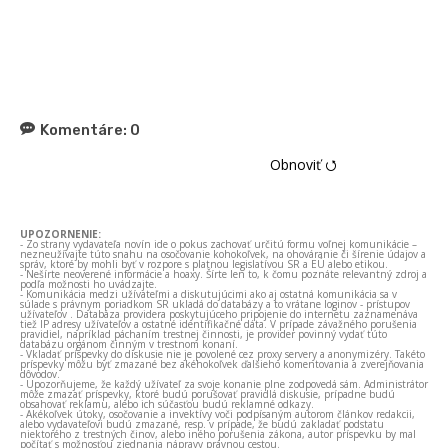
Komentáre:
0
Obnoviť ⭯
UPOZORNENIE:
- Zo strany vydavateľa novín ide o pokus zachovať určitú formu voľnej komunikácie –
nezneužívajte túto snahu na osočovanie kohokoľvek, na ohováranie či šírenie údajov a
správ, ktoré by mohli byť v rozpore s platnou legislatívou SR a EÚ alebo etikou.
- Nešírte neoverené informácie a hoaxy. Šírte len to, k čomu poznáte relevantný zdroj a
podľa možnosti ho uvádzajte.
- Komunikácia medzi užívateľmi a diskutujúcimi ako aj ostatná komunikácia sa v
súlade s právnym poriadkom SR ukladá do databázy a to vrátane loginov - prístupov
užívateľov . Databáza providera poskytujúceho pripojenie do internetu zaznamenáva
tiež IP adresy užívateľov a ostatné identifikačné dáta. V prípade závažného porušenia
pravidiel, napríklad páchaním trestnej činnosti, je provider povinný vydať túto
databázu orgánom činným v trestnom konaní.
- Vkladať príspevky do diskusie nie je povolené cez proxy servery a anonymizéry. Takéto
príspevky môžu byť zmazané bez akéhokoľvek ďalšieho komentovania a zverejňovania
dôvodov.
- Upozorňujeme, že každý užívateľ za svoje konanie plne zodpovedá sám. Administrátor
môže zmazať príspevky, ktoré budú porušovať pravidlá diskusie, prípadne budú
obsahovať reklamu, alebo ich súčasťou budú reklamné odkazy.
- Akékoľvek útoky, osočovanie a invektívy voči podpísaným autorom článkov redakcii,
alebo vydavateľovi budú zmazané, resp. v prípade, že budú zakladať podstatu
niektorého z trestných činov, alebo iného porušenia zákona, autor príspevku by mal
počítať s možnosťou zjednania nápravy právnou cestou.