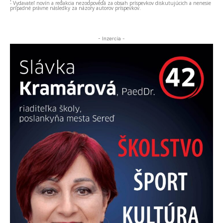
- Vydavateľ novín a redakcia nezodpovedá za obsah príspevkov diskutujúcich a nenesie
prípadné právne následky za názory autorov príspevkov.
- Inzercia -