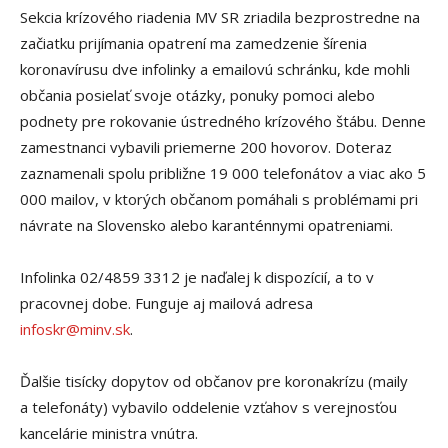
Sekcia krízového riadenia MV SR zriadila bezprostredne na
začiatku prijímania opatrení ma zamedzenie šírenia
koronavírusu dve infolinky a emailovú schránku, kde mohli
občania posielať svoje otázky, ponuky pomoci alebo
podnety pre rokovanie ústredného krízového štábu. Denne
zamestnanci vybavili priemerne 200 hovorov. Doteraz
zaznamenali spolu približne 19 000 telefonátov a viac ako 5
000 mailov, v ktorých občanom pomáhali s problémami pri
návrate na Slovensko alebo karanténnymi opatreniami.
Infolinka 02/4859 3312 je naďalej k dispozícií, a to v
pracovnej dobe. Funguje aj mailová adresa
infoskr@minv.sk
.
Ďalšie tisícky dopytov od občanov pre koronakrízu (maily
a telefonáty) vybavilo oddelenie vzťahov s verejnosťou
kancelárie ministra vnútra.