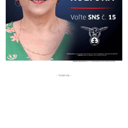
- Inzercia -