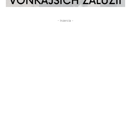
- Inzercia -