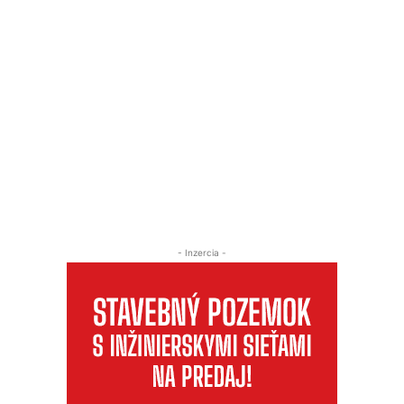
- Inzercia -