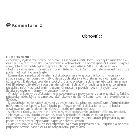
Komentáre:
0
Obnoviť ⭯
UPOZORNENIE:
- Zo strany vydavateľa novín ide o pokus zachovať určitú formu voľnej komunikácie –
nezneužívajte túto snahu na osočovanie kohokoľvek, na ohováranie či šírenie údajov a
správ, ktoré by mohli byť v rozpore s platnou legislatívou SR a EÚ alebo etikou.
- Nešírte neoverené informácie a hoaxy. Šírte len to, k čomu poznáte relevantný zdroj a
podľa možnosti ho uvádzajte.
- Komunikácia medzi užívateľmi a diskutujúcimi ako aj ostatná komunikácia sa v
súlade s právnym poriadkom SR ukladá do databázy a to vrátane loginov - prístupov
užívateľov . Databáza providera poskytujúceho pripojenie do internetu zaznamenáva
tiež IP adresy užívateľov a ostatné identifikačné dáta. V prípade závažného porušenia
pravidiel, napríklad páchaním trestnej činnosti, je provider povinný vydať túto
databázu orgánom činným v trestnom konaní.
- Vkladať príspevky do diskusie nie je povolené cez proxy servery a anonymizéry. Takéto
príspevky môžu byť zmazané bez akéhokoľvek ďalšieho komentovania a zverejňovania
dôvodov.
- Upozorňujeme, že každý užívateľ za svoje konanie plne zodpovedá sám. Administrátor
môže zmazať príspevky, ktoré budú porušovať pravidlá diskusie, prípadne budú
obsahovať reklamu, alebo ich súčasťou budú reklamné odkazy.
- Akékoľvek útoky, osočovanie a invektívy voči podpísaným autorom článkov redakcii,
alebo vydavateľovi budú zmazané, resp. v prípade, že budú zakladať podstatu
niektorého z trestných činov, alebo iného porušenia zákona, autor príspevku by mal
počítať s možnosťou zjednania nápravy právnou cestou.
- Vydavateľ novín a redakcia nezodpovedá za obsah príspevkov diskutujúcich a nenesie
prípadné právne následky za názory autorov príspevkov.