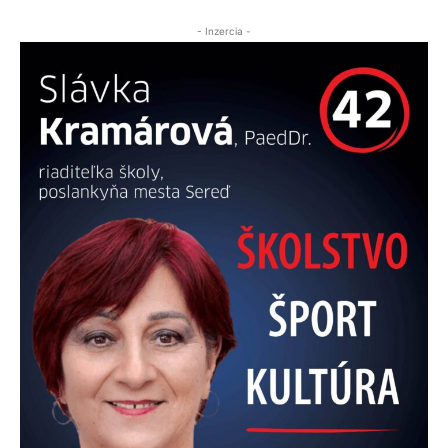
- Inzercia -