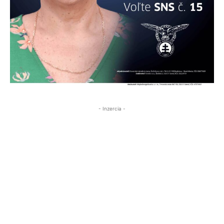
- Inzercia -