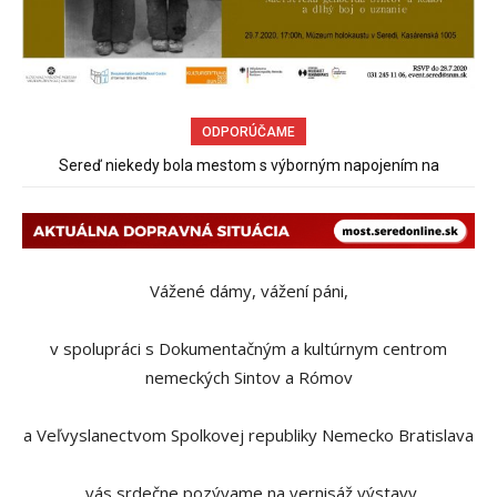
ODPORÚČAME
Sereď niekedy bola mestom s výborným napojením na
Pri venčení na Jesenského ulici mal usmrtiť psíka vlčiak, ktorý
hromadnú dopravu – ANKETA
mal voľne behať
Vážené dámy, vážení páni,
v spolupráci s Dokumentačným a kultúrnym centrom
nemeckých Sintov a Rómov
a Veľvyslanectvom Spolkovej republiky Nemecko Bratislava
vás srdečne pozývame na vernisáž výstavy