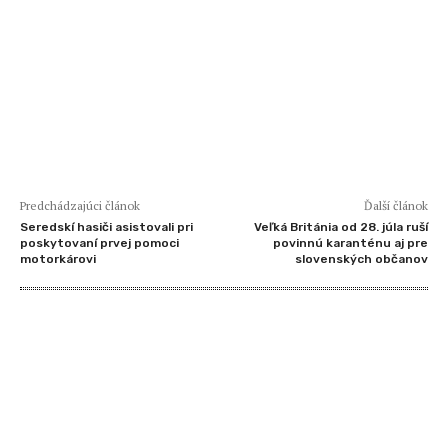
Predchádzajúci článok
Ďalší článok
Seredskí hasiči asistovali pri
Veľká Británia od 28. júla ruší
poskytovaní prvej pomoci
povinnú karanténu aj pre
motorkárovi
slovenských občanov