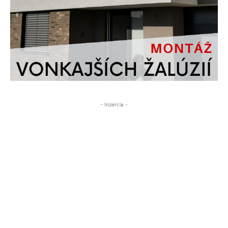
- Inzercia -