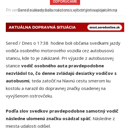
ODPORÚČAME
Sereď niekedy bola mestom s výborným napojením na
hromadnú dopravu – ANKETA
Sereď / Dnes o 17:38 hodine boli občania svedkami jazdy
vodiča osobného motorového vozidla cez autobusovú
stanicu, kde to je zakázané. Pri výjazde z autobusovej
stanice
vodič osobného auta pravdepodobne
nezvládol to, čo denne zvládajú desiatky vodičov s
autobusmi
, teda zatočiť na hlavnú cestu smerom ku
kostolu a narazil do dopravnej značky osadenej na
vyvýšenom ostrovčeku.
Podľa slov svedkov pravdepodobne samotný vodič
následne ulomenú značku osádzal späť.
Následne z
miesta udalosti odišiel.