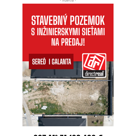
- Inzercia -