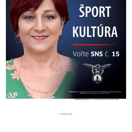
- Inzercia -