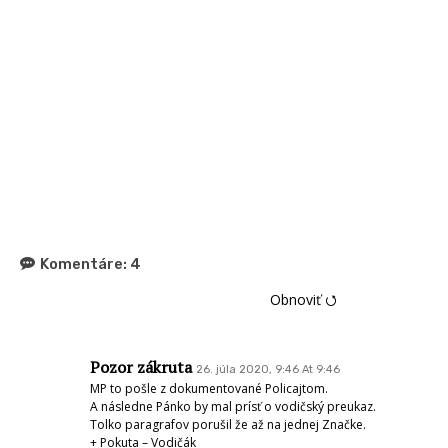
Komentáre:
4
Obnoviť ⭯
Pozor zákruta
26. júla 2020, 9:46 At 9:46
MP to pošle z dokumentované Policajtom.
A následne Pánko by mal prísť o vodičský preukaz.
Tolko paragrafov porušil že až na jednej Značke.
+ Pokuta – Vodičák