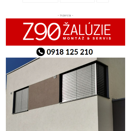
- Inzercia -