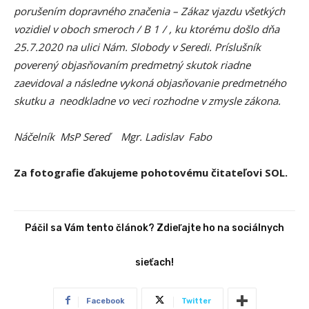
porušením dopravného značenia – Zákaz vjazdu všetkých
vozidiel v oboch smeroch / B 1 / , ku ktorému došlo dňa
25.7.2020 na ulici Nám. Slobody v Seredi. Príslušník
poverený objasňovaním predmetný skutok riadne
zaevidoval a následne vykoná objasňovanie predmetného
skutku a neodkladne vo veci rozhodne v zmysle zákona.
Náčelník MsP Sereď Mgr. Ladislav Fabo
Za fotografie ďakujeme pohotovému čitateľovi SOL.
Páčil sa Vám tento článok? Zdieľajte ho na sociálnych
sieťach!
Facebook
Twitter