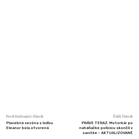
Predchádzajúci článok
Ďalší článok
Plavebná sezóna s loďou
PRÁVE TERAZ: Motorkár po
Eleanor bola otvorená
naháňačke políciou skončil v
sanitke – AKTUALIZOVANÉ