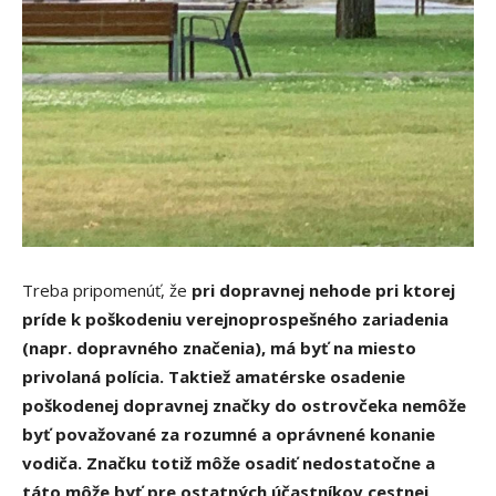
Treba pripomenúť, že
pri dopravnej nehode pri ktorej
príde k poškodeniu verejnoprospešného zariadenia
(napr. dopravného značenia), má byť na miesto
privolaná polícia. Taktiež amatérske osadenie
poškodenej dopravnej značky do ostrovčeka nemôže
byť považované za rozumné a oprávnené konanie
vodiča. Značku totiž môže osadiť nedostatočne a
táto môže byť pre ostatných účastníkov cestnej