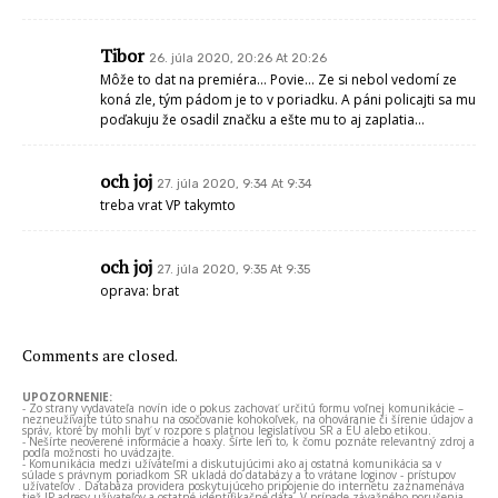
Tibor
26. júla 2020, 20:26 At 20:26
Môže to dat na premiéra… Povie… Ze si nebol vedomí ze
koná zle, tým pádom je to v poriadku. A páni policajti sa mu
poďakuju že osadil značku a ešte mu to aj zaplatia…
och joj
27. júla 2020, 9:34 At 9:34
treba vrat VP takymto
och joj
27. júla 2020, 9:35 At 9:35
oprava: brat
Comments are closed.
UPOZORNENIE:
- Zo strany vydavateľa novín ide o pokus zachovať určitú formu voľnej komunikácie –
nezneužívajte túto snahu na osočovanie kohokoľvek, na ohováranie či šírenie údajov a
správ, ktoré by mohli byť v rozpore s platnou legislatívou SR a EÚ alebo etikou.
- Nešírte neoverené informácie a hoaxy. Šírte len to, k čomu poznáte relevantný zdroj a
podľa možnosti ho uvádzajte.
- Komunikácia medzi užívateľmi a diskutujúcimi ako aj ostatná komunikácia sa v
súlade s právnym poriadkom SR ukladá do databázy a to vrátane loginov - prístupov
užívateľov . Databáza providera poskytujúceho pripojenie do internetu zaznamenáva
tiež IP adresy užívateľov a ostatné identifikačné dáta. V prípade závažného porušenia