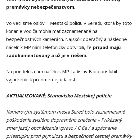
premávky nebezpečenstvom.
Vo veci sme oslovili Mestskú políciu v Seredi, ktorá by toto
konanie vodiča mohla mať zaznamenané na
bezpečnostných kamerách. Najskôr operačný a následne
náčelník MP nám telefonicky potvrdili, že
prípad majú
zadokumentovaný a už je v riešení
.
Na pondelok nám náčelník MP Ladislav Fabo prisľúbil
vyjadrenie k predmetnej udalosti.
AKTUALIZOVANÉ: Stanovisko Mestskej polície
Kamerovým systémom mesta Sereď bolo zaznamenané
poškodenie zvislého dopravného značenia – Prikázaný
smer jazdy obchádzania vpravo / C 6a / a spáchanie
priestupku proti plynulosti a bezpečnosti cestnej premávky