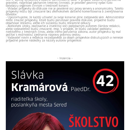
pravidiel, napríklad páchaním trestnej činnosti, je provider povinný vydať túto
databázu orgánom činným v trestnom konaní.
- Vkladať príspevky do diskusie nie je povolené cez proxy servery a anonymizéry. Takéto
príspevky môžu byť zmazané bez akéhokoľvek ďalšieho komentovania a zverejňovania
dôvodov.
- Upozorňujeme, že každý užívateľ za svoje konanie plne zodpovedá sám. Administrátor
môže zmazať príspevky, ktoré budú porušovať pravidlá diskusie, prípadne budú
obsahovať reklamu, alebo ich súčasťou budú reklamné odkazy.
- Akékoľvek útoky, osočovanie a invektívy voči podpísaným autorom článkov redakcii,
alebo vydavateľovi budú zmazané, resp. v prípade, že budú zakladať podstatu
niektorého z trestných činov, alebo iného porušenia zákona, autor príspevku by mal
počítať s možnosťou zjednania nápravy právnou cestou.
- Vydavateľ novín a redakcia nezodpovedá za obsah príspevkov diskutujúcich a nenesie
prípadné právne následky za názory autorov príspevkov.
- Inzercia -