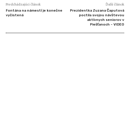
Predchádzajúci článok
Ďalší článok
Fontána na námestí je konečne
Prezidentka Zuzana Čaputová
vyčistená
poctila svojou návštevou
aktívnych seniorov v
Piešťanoch – VIDEO