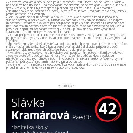
- Zo strany vydavateľa novín ide o pokus zachovať určitú formu voľnej komunikácie –
nezneužívajte túto snahu na osočovanie kohokoľvek, na ohováranie či šírenie údajov a
správ, ktoré by mohli byť v rozpore s platnou legislatívou SR a EÚ alebo etikou.
- Nešírte neoverené informácie a hoaxy. Šírte len to, k čomu poznáte relevantný zdroj a
podľa možnosti ho uvádzajte.
- Komunikácia medzi užívateľmi a diskutujúcimi ako aj ostatná komunikácia sa v
súlade s právnym poriadkom SR ukladá do databázy a to vrátane loginov - prístupov
užívateľov . Databáza providera poskytujúceho pripojenie do internetu zaznamenáva
tiež IP adresy užívateľov a ostatné identifikačné dáta. V prípade závažného porušenia
pravidiel, napríklad páchaním trestnej činnosti, je provider povinný vydať túto
databázu orgánom činným v trestnom konaní.
- Vkladať príspevky do diskusie nie je povolené cez proxy servery a anonymizéry. Takéto
príspevky môžu byť zmazané bez akéhokoľvek ďalšieho komentovania a zverejňovania
dôvodov.
- Upozorňujeme, že každý užívateľ za svoje konanie plne zodpovedá sám. Administrátor
môže zmazať príspevky, ktoré budú porušovať pravidlá diskusie, prípadne budú
obsahovať reklamu, alebo ich súčasťou budú reklamné odkazy.
- Akékoľvek útoky, osočovanie a invektívy voči podpísaným autorom článkov redakcii,
alebo vydavateľovi budú zmazané, resp. v prípade, že budú zakladať podstatu
niektorého z trestných činov, alebo iného porušenia zákona, autor príspevku by mal
počítať s možnosťou zjednania nápravy právnou cestou.
- Vydavateľ novín a redakcia nezodpovedá za obsah príspevkov diskutujúcich a nenesie
prípadné právne následky za názory autorov príspevkov.
- Inzercia -