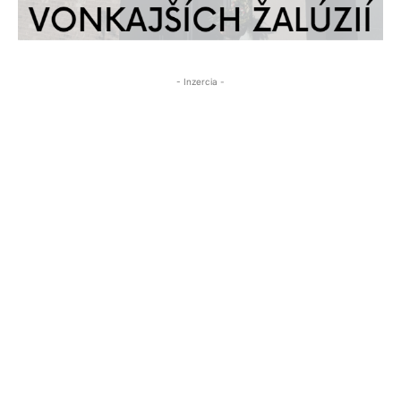
- Inzercia -