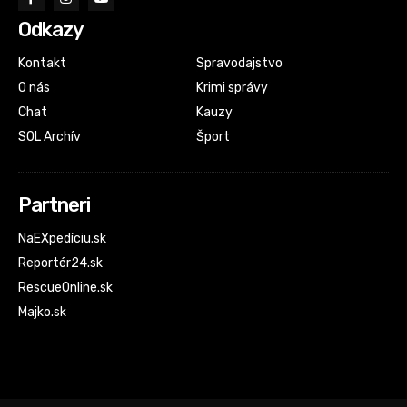
Odkazy
Kontakt
Spravodajstvo
O nás
Krimi správy
Chat
Kauzy
SOL Archív
Šport
Partneri
NaEXpedíciu.sk
Reportér24.sk
RescueOnline.sk
Majko.sk