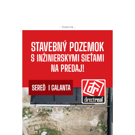
- Inzercia -