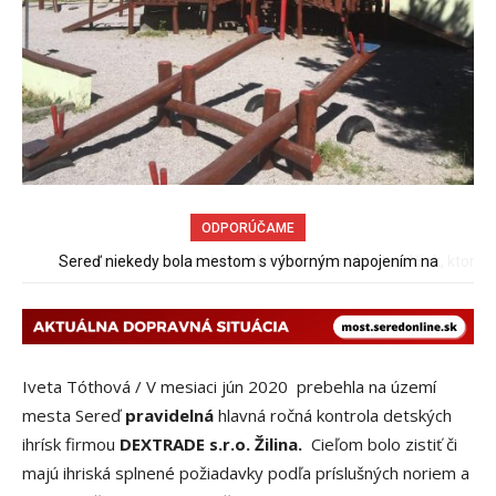
ODPORÚČAME
Pri venčení na Jesenského ulici mal usmrtiť psíka vlčiak, ktorý
mal voľne behať
Iveta Tóthová / V mesiaci jún 2020 prebehla na území
mesta Sereď
pravidelná
hlavná ročná kontrola detských
ihrísk firmou
DEXTRADE s.r.o. Žilina.
Cieľom bolo zistiť či
majú ihriská splnené požiadavky podľa príslušných noriem a