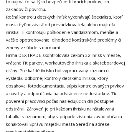
to najmä čo sa týka bezpečnosti hracích prvkov, ich
základov či povrchu.
Ročnú kontrolu detských ihrísk vykonávajú špecialisti, ktorí
musia byť nezávislí od prevádzkovateľa alebo majiteľa
ihriska. Tí kontrolujú poškodenie vandalizmom, menšie a
väčšie opotrebovanie, dlhodobé konštrukčné problémy či
zmeny v súlade s normami.
Firma DEXTRADE skontrolovala cekom 32 ihrísk v meste,
vrátane Fit parkov, workautového ihriska a skateboardovej
dráhy. Pre každé ihrisko bol vypracovaný záznam o
výsledku odbornej kontroly detského ihriska, ktorý
obsahoval fotodokumentáciu, súpis kontrolovaných prvkov
a návrhy a odporúčania na odstánenie nedostatkov. Tie
poverení pracovníci počas nasledujúcich dní postupne
odstránili. Zároveň je pri každom ihrisku nainštalovaná
tabuľka s oznamom, aby v prípade zistenia závad občania
konaktovali Správu majetku mesta Sereď na adrese
sms.konatel@gmail.com.