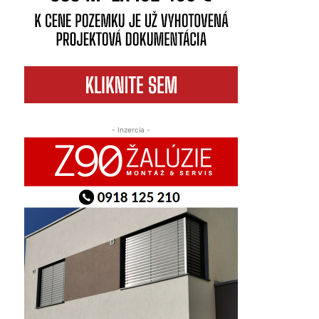
- Inzercia -