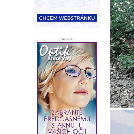
- Inzercia -