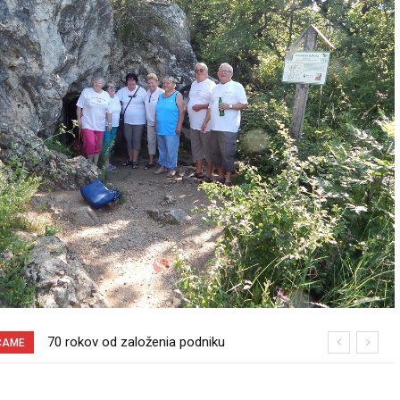
Sereď niekedy bola mestom s
ČAME
výborným napojením na hromadnú
dopravu – ANKETA