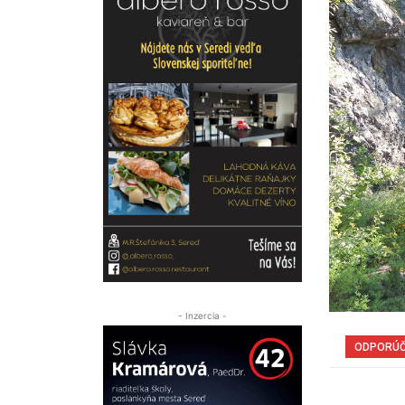
- Inzercia -
ODPORÚ