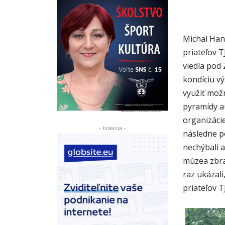
Michal Hanu
priateľov T
viedla pod 
kondíciu v
využiť možn
pyramídy au
organizáci
- Inzercia -
následne p
nechýbali a
múzea zbra
raz ukázali,
priateľov 