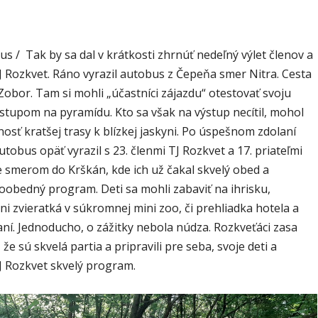
s / Tak by sa dal v krátkosti zhrnúť nedeľný výlet členov a
J Rozkvet. Ráno vyrazil autobus z Čepeňa smer Nitra. Cesta
Zobor. Tam si mohli „účastníci zájazdu“ otestovať svoju
ýstupom na pyramídu. Kto sa však na výstup necítil, mohol
osť kratšej trasy k blízkej jaskyni. Po úspešnom zdolaní
tobus opäť vyrazil s 23. členmi TJ Rozkvet a 17. priateľmi
e smerom do Krškán, kde ich už čakal skvelý obed a
oobedný program. Deti sa mohli zabaviť na ihrisku,
ni zvieratká v súkromnej mini zoo, či prehliadka hotela a
ní. Jednoducho, o zážitky nebola núdza. Rozkveťáci zasa
 že sú skvelá partia a pripravili pre seba, svoje deti a
TJ Rozkvet skvelý program.