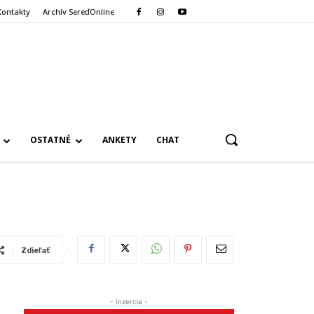
Kontakty
Archív SereďOnline
OSTATNÉ
ANKETY
CHAT
Zdieľať
- Inzercia -