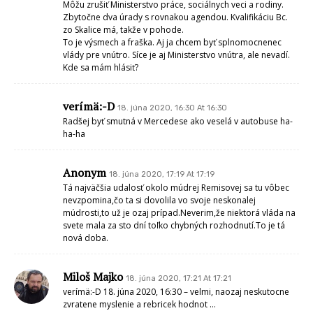
Môžu zrušiť Ministerstvo práce, sociálnych veci a rodiny.
Zbytočne dva úrady s rovnakou agendou. Kvalifikáciu Bc.
zo Skalice má, takže v pohode.
To je výsmech a fraška. Aj ja chcem byť splnomocnenec
vlády pre vnútro. Síce je aj Ministerstvo vnútra, ale nevadí.
Kde sa mám hlásiť?
verímä:-D
18. júna 2020, 16:30 At 16:30
Radšej byť smutná v Mercedese ako veselá v autobuse ha-
ha-ha
Anonym
18. júna 2020, 17:19 At 17:19
Tá najväčšia udalosť okolo múdrej Remisovej sa tu vôbec
nevzpomina,čo ta si dovolila vo svoje neskonalej
múdrosti,to už je ozaj prípad.Neverim,že niektorá vláda na
svete mala za sto dní toľko chybných rozhodnutí.To je tá
nová doba.
Miloš Majko
18. júna 2020, 17:21 At 17:21
verímä:-D 18. júna 2020, 16:30 – velmi, naozaj neskutocne
zvratene myslenie a rebricek hodnot …