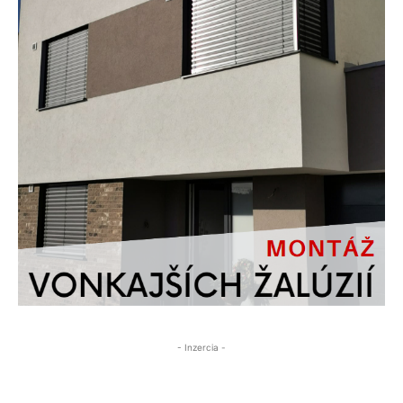
- Inzercia -