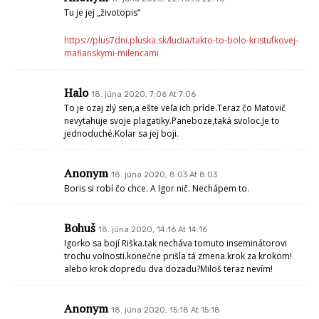
Tu je jej „životopis“
https://plus7dni.pluska.sk/ludia/takto-to-bolo-kristufkovej-
mafianskymi-milencami
Halo
18. júna 2020, 7:06 At 7:06
To je ozaj zlý sen,a ešte veľa ich príde.Teraz čo Matovič
nevytahuje svoje plagatiky.Paneboze,taká svoloc.Je to
jednoduché.Kolar sa jej boji.
Anonym
18. júna 2020, 8:03 At 8:03
Boris si robí čo chce. A Igor nič. Nechápem to.
Bohuš
18. júna 2020, 14:16 At 14:16
Igorko sa bojí Riška.tak necháva tomuto inseminátorovi
trochu voľnosti.konečne prišla tá zmena.krok za krokom!
alebo krok dopredu dva dozadu?Miloš teraz nevím!
Anonym
18. júna 2020, 15:18 At 15:18