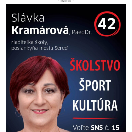
- Inzercia -