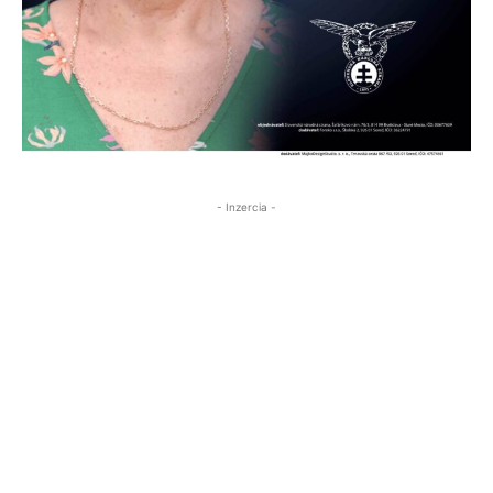
- Inzercia -