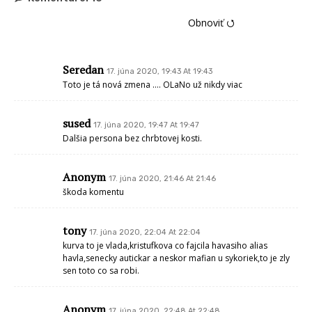
Obnoviť ⭯
Seredan
17. júna 2020, 19:43 At 19:43
Toto je tá nová zmena …. OLaNo už nikdy viac
sused
17. júna 2020, 19:47 At 19:47
Dalšia persona bez chrbtovej kosti.
Anonym
17. júna 2020, 21:46 At 21:46
škoda komentu
tony
17. júna 2020, 22:04 At 22:04
kurva to je vlada,kristufkova co fajcila havasiho alias
havla,senecky autickar a neskor mafian u sykoriek,to je zly
sen toto co sa robi.
Anonym
17. júna 2020, 22:48 At 22:48