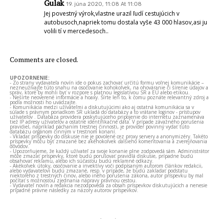
Gulak
19. júna 2020, 11:08 At 11:08
Jej povestný výrok,vlastne urazil ľudí cestujúcich v
autobusoch,napriek tomu dostala vyše 43 000 hlasov,asi ju
volili tí v mercedesoch..
Comments are closed.
UPOZORNENIE:
- Zo strany vydavateľa novín ide o pokus zachovať určitú formu voľnej komunikácie –
nezneužívajte túto snahu na osočovanie kohokoľvek, na ohováranie či šírenie údajov a
správ, ktoré by mohli byť v rozpore s platnou legislatívou SR a EÚ alebo etikou.
- Nešírte neoverené informácie a hoaxy. Šírte len to, k čomu poznáte relevantný zdroj a
podľa možnosti ho uvádzajte.
- Komunikácia medzi užívateľmi a diskutujúcimi ako aj ostatná komunikácia sa v
súlade s právnym poriadkom SR ukladá do databázy a to vrátane loginov - prístupov
užívateľov . Databáza providera poskytujúceho pripojenie do internetu zaznamenáva
tiež IP adresy užívateľov a ostatné identifikačné dáta. V prípade závažného porušenia
pravidiel, napríklad páchaním trestnej činnosti, je provider povinný vydať túto
databázu orgánom činným v trestnom konaní.
- Vkladať príspevky do diskusie nie je povolené cez proxy servery a anonymizéry. Takéto
príspevky môžu byť zmazané bez akéhokoľvek ďalšieho komentovania a zverejňovania
dôvodov.
- Upozorňujeme, že každý užívateľ za svoje konanie plne zodpovedá sám. Administrátor
môže zmazať príspevky, ktoré budú porušovať pravidlá diskusie, prípadne budú
obsahovať reklamu, alebo ich súčasťou budú reklamné odkazy.
- Akékoľvek útoky, osočovanie a invektívy voči podpísaným autorom článkov redakcii,
alebo vydavateľovi budú zmazané, resp. v prípade, že budú zakladať podstatu
niektorého z trestných činov, alebo iného porušenia zákona, autor príspevku by mal
počítať s možnosťou zjednania nápravy právnou cestou.
- Vydavateľ novín a redakcia nezodpovedá za obsah príspevkov diskutujúcich a nenesie
prípadné právne následky za názory autorov príspevkov.