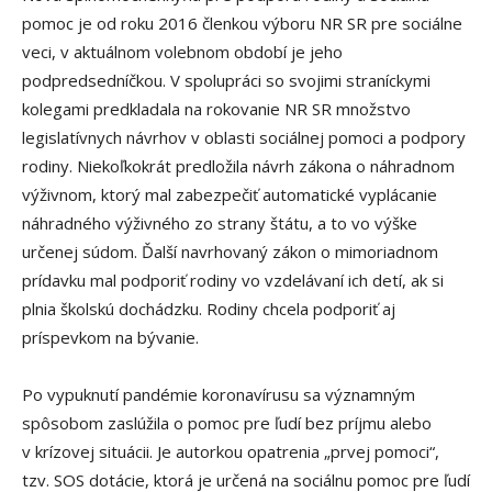
pomoc je od roku 2016 členkou výboru NR SR pre sociálne
veci, v aktuálnom volebnom období je jeho
podpredsedníčkou. V spolupráci so svojimi straníckymi
kolegami predkladala na rokovanie NR SR množstvo
legislatívnych návrhov v oblasti sociálnej pomoci a podpory
rodiny. Niekoľkokrát predložila návrh zákona o náhradnom
výživnom, ktorý mal zabezpečiť automatické vyplácanie
náhradného výživného zo strany štátu, a to vo výške
určenej súdom. Ďalší navrhovaný zákon o mimoriadnom
prídavku mal podporiť rodiny vo vzdelávaní ich detí, ak si
plnia školskú dochádzku. Rodiny chcela podporiť aj
príspevkom na bývanie.
Po vypuknutí pandémie koronavírusu sa významným
spôsobom zaslúžila o pomoc pre ľudí bez príjmu alebo
v krízovej situácii. Je autorkou opatrenia „prvej pomoci“,
tzv. SOS dotácie, ktorá je určená na sociálnu pomoc pre ľudí