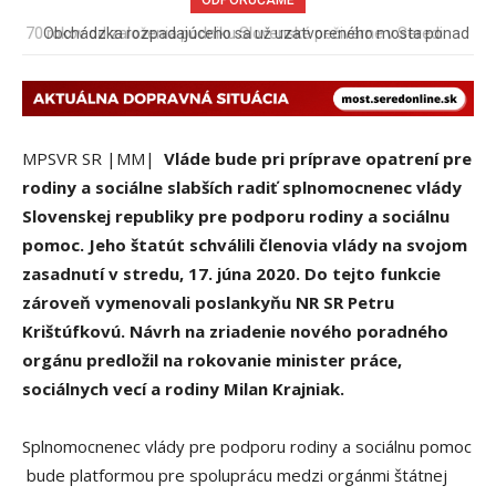
Obchádzka rozpadajúceho sa už uzatvoreného mosta ponad
železnicu spôsobuje nadmerné opotrebovanie ďalších ciest
MPSVR SR |MM|
Vláde bude pri príprave opatrení pre
rodiny a sociálne slabších radiť splnomocnenec vlády
Slovenskej republiky pre podporu rodiny a sociálnu
pomoc. Jeho štatút schválili č
lenovia vlády
na svojom
zasadnutí v stredu, 17. júna 2020. Do tejto funkcie
zároveň vymenoval
i
poslankyňu NR SR Petru
Krištúfkovú. Návrh na zriadenie nového poradného
orgánu predložil na rokovanie minister práce,
sociálnych vecí a rodiny Milan Krajniak.
Splnomocnenec vlády pre podporu rodiny a sociálnu pomoc
bude platformou pre spoluprácu medzi orgánmi štátnej