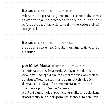
Bohuš
18. júna 2020, 18:03 At 18:03
Miloš.ale to to je realita,aj ked smutná. každá baba sníva že
sa vydá za nejakeho pracháča.a že to bude ko…t a bude ju
byť a podvadzať?hlavne že sa vozím v mercedese .Miloš
toto je real
Bohuš
18. júna 2020, 18:06 At 18:06
ale podarí sa to len zopár babám.ostatne su tie veselé v
autobuse
pre Miloš Majko
18. júna 2020, 19:05 At 19:05
Blondínka sa preslávila medzi všetkými zlatokopkami
výrokom: „Radšej byť smutná v Mercedese ako veselá v
autobuse.“ Veta sa stala mantrou mnohých mladých
dievčat, ktoré túžia prísť k svojmu šťastiu v podobe
milionára a jeho tučnej peňaženky.
plus7dni.pluska.sk/ludia/panicka-kristufkova-poslankyna-
drazdi-matky-nudzi-nakupom-luxusneho-auta-cenu-bytu