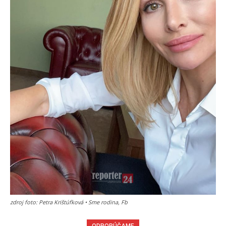
zdroj foto: Petra Krištúfková • Sme rodina, Fb
ODPORÚČAME