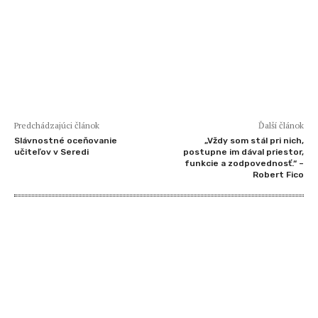
Predchádzajúci článok
Ďalší článok
Slávnostné oceňovanie
„Vždy som stál pri nich,
učiteľov v Seredi
postupne im dával priestor,
funkcie a zodpovednosť.“ –
Robert Fico