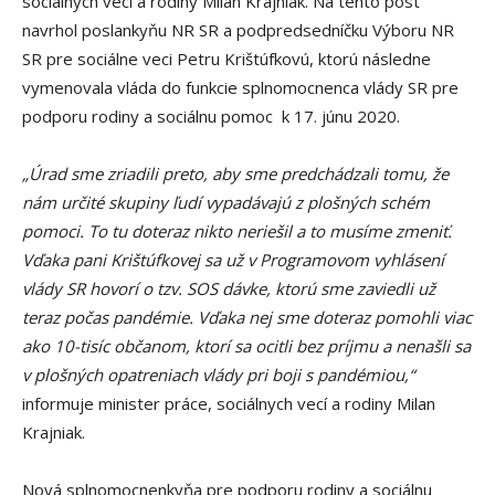
sociálnych vecí a rodiny Milan Krajniak. Na tento post
navrhol poslankyňu NR SR a podpredsedníčku Výboru NR
SR pre sociálne veci Petru Krištúfkovú, ktorú následne
vymenovala vláda do funkcie splnomocnenca vlády SR pre
podporu rodiny a sociálnu pomoc k 17. júnu 2020.
„Úrad sme zriadili preto, aby sme predchádzali tomu, že
nám určité skupiny ľudí vypadávajú z plošných schém
pomoci. To tu doteraz nikto neriešil a to musíme zmeniť.
Vďaka pani Krištúfkovej sa už v Programovom vyhlásení
vlády SR hovorí o tzv. SOS dávke, ktorú sme zaviedli už
teraz počas pandémie. Vďaka nej sme doteraz pomohli viac
ako 10-tisíc občanom, ktorí sa ocitli bez príjmu a nenašli sa
v plošných opatreniach vlády pri boji s pandémiou,“
informuje minister práce, sociálnych vecí a rodiny Milan
Krajniak.
Nová splnomocnenkyňa pre podporu rodiny a sociálnu