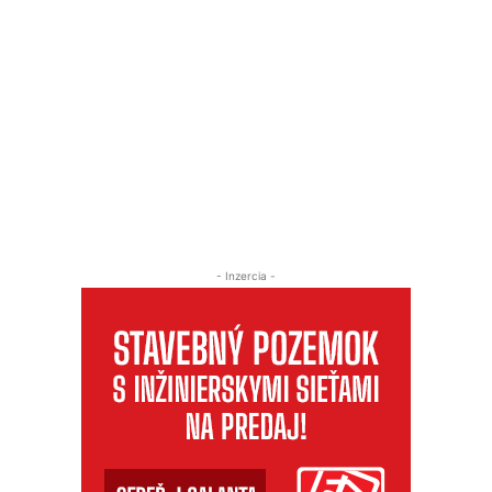
- Inzercia -