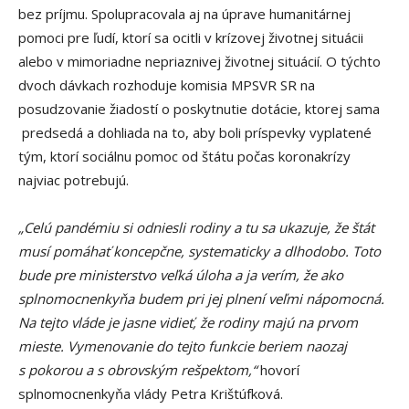
bez príjmu. Spolupracovala aj na úprave humanitárnej
pomoci pre ľudí, ktorí sa ocitli v krízovej životnej situácii
alebo v mimoriadne nepriaznivej životnej situácií. O týchto
dvoch dávkach rozhoduje komisia MPSVR SR na
posudzovanie žiadostí o poskytnutie dotácie, ktorej sama
predsedá a dohliada na to, aby boli príspevky vyplatené
tým, ktorí sociálnu pomoc od štátu počas koronakrízy
najviac potrebujú.
„Celú pandémiu si odniesli rodiny a tu sa ukazuje, že štát
musí pomáhať koncepčne, systematicky a dlhodobo. Toto
bude pre ministerstvo veľká úloha a ja verím, že ako
splnomocnenkyňa budem pri jej plnení veľmi nápomocná.
Na tejto vláde je jasne vidieť, že rodiny majú na prvom
mieste. Vymenovanie do tejto funkcie beriem naozaj
s pokorou a s obrovským rešpektom,“
hovorí
splnomocnenkyňa vlády Petra Krištúfková.