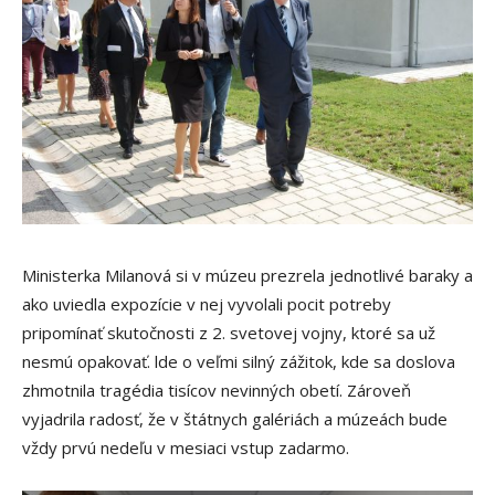
Ministerka Milanová si v múzeu prezrela jednotlivé baraky a
ako uviedla expozície v nej vyvolali pocit potreby
pripomínať skutočnosti z 2. svetovej vojny, ktoré sa už
nesmú opakovať. lde o veľmi silný zážitok, kde sa doslova
zhmotnila tragédia tisícov nevinných obetí. Zároveň
vyjadrila radosť, že v štátnych galériách a múzeách bude
vždy prvú nedeľu v mesiaci vstup zadarmo.