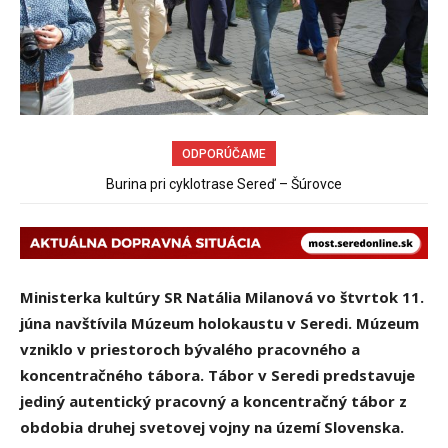
ODPORÚČAME
Od dnešnej polnoci môžu cez uzatvorený most ponad železnicu
chodiť chodci a cyklisti
Ministerka kultúry SR Natália Milanová vo štvrtok 11.
júna navštívila Múzeum holokaustu v Seredi. Múzeum
vzniklo v priestoroch bývalého pracovného a
koncentračného tábora. Tábor v Seredi predstavuje
jediný autentický pracovný a koncentračný tábor z
obdobia druhej svetovej vojny na území Slovenska.