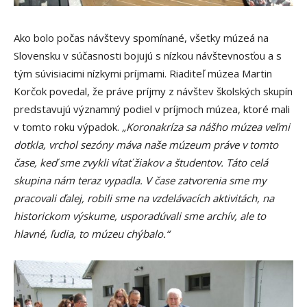
Ako bolo počas návštevy spomínané, všetky múzeá na
Slovensku v súčasnosti bojujú s nízkou návštevnosťou a s
tým súvisiacimi nízkymi príjmami. Riaditeľ múzea Martin
Korčok povedal, že práve príjmy z návštev školských skupín
predstavujú významný podiel v príjmoch múzea, ktoré mali
v tomto roku výpadok.
„Koronakríza sa nášho múzea veľmi
dotkla, vrchol sezóny máva naše múzeum práve v tomto
čase, keď sme zvykli vítať žiakov a študentov. Táto celá
skupina nám teraz vypadla. V čase zatvorenia sme my
pracovali ďalej, robili sme na vzdelávacích aktivitách, na
historickom výskume, usporadúvali sme archív, ale to
hlavné, ľudia, to múzeu chýbalo.“