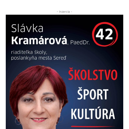
- Inzercia -