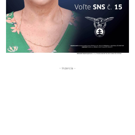
- Inzercia -