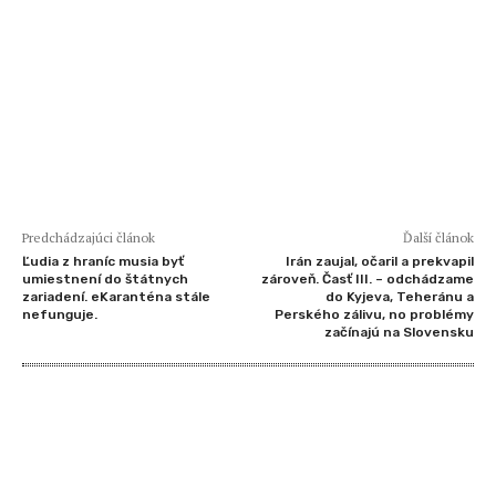
Predchádzajúci článok
Ďalší článok
Ľudia z hraníc musia byť
Irán zaujal, očaril a prekvapil
umiestnení do štátnych
zároveň. Časť III. – odchádzame
zariadení. eKaranténa stále
do Kyjeva, Teheránu a
nefunguje.
Perského zálivu, no problémy
začínajú na Slovensku