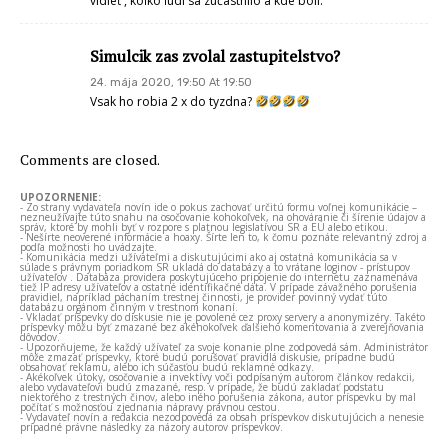
vidieť , koľko ľudí sa zúčastnilo a kde boli.
Simulcik zas zvolal zastupitelstvo?
24. mája 2020, 19:50 At 19:50
Vsak ho robia 2 x do tyzdna?
Comments are closed.
UPOZORNENIE:
- Zo strany vydavateľa novín ide o pokus zachovať určitú formu voľnej komunikácie –
nezneužívajte túto snahu na osočovanie kohokoľvek, na ohováranie či šírenie údajov a
správ, ktoré by mohli byť v rozpore s platnou legislatívou SR a EÚ alebo etikou.
- Nešírte neoverené informácie a hoaxy. Šírte len to, k čomu poznáte relevantný zdroj a
podľa možnosti ho uvádzajte.
- Komunikácia medzi užívateľmi a diskutujúcimi ako aj ostatná komunikácia sa v
súlade s právnym poriadkom SR ukladá do databázy a to vrátane loginov - prístupov
užívateľov . Databáza providera poskytujúceho pripojenie do internetu zaznamenáva
tiež IP adresy užívateľov a ostatné identifikačné dáta. V prípade závažného porušenia
pravidiel, napríklad páchaním trestnej činnosti, je provider povinný vydať túto
databázu orgánom činným v trestnom konaní.
- Vkladať príspevky do diskusie nie je povolené cez proxy servery a anonymizéry. Takéto
príspevky môžu byť zmazané bez akéhokoľvek ďalšieho komentovania a zverejňovania
dôvodov.
- Upozorňujeme, že každý užívateľ za svoje konanie plne zodpovedá sám. Administrátor
môže zmazať príspevky, ktoré budú porušovať pravidlá diskusie, prípadne budú
obsahovať reklamu, alebo ich súčasťou budú reklamné odkazy.
- Akékoľvek útoky, osočovanie a invektívy voči podpísaným autorom článkov redakcii,
alebo vydavateľovi budú zmazané, resp. v prípade, že budú zakladať podstatu
niektorého z trestných činov, alebo iného porušenia zákona, autor príspevku by mal
počítať s možnosťou zjednania nápravy právnou cestou.
- Vydavateľ novín a redakcia nezodpovedá za obsah príspevkov diskutujúcich a nenesie
prípadné právne následky za názory autorov príspevkov.