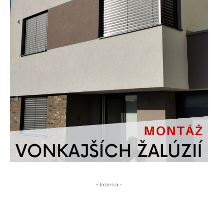
- Inzercia -