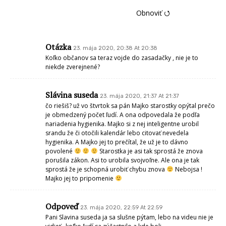
Obnoviť ⭯
Otázka
23. mája 2020, 20:38 At 20:38
Koľko občanov sa teraz vojde do zasadačky , nie je to
niekde zverejnené?
Slávina suseda
23. mája 2020, 21:37 At 21:37
čo riešiš? už vo štvrtok sa pán Majko starostky opýtal prečo
je obmedzený počet ľudí. A ona odpovedala že podľa
nariadenia hygienika. Majko si z nej inteligentne urobil
srandu že či otočili kalendár lebo citovať nevedela
hygienika. A Majko jej to prečítal, že už je to dávno
povolené
Starostka je asi tak sprostá že znova
porušila zákon. Asi to urobila svojvoľne. Ale ona je tak
sprostá že je schopná urobiť chybu znova
Nebojsa !
Majko jej to pripomenie
Odpoveď
23. mája 2020, 22:59 At 22:59
Pani Slavina suseda ja sa slušne pýtam, lebo na videu nie je