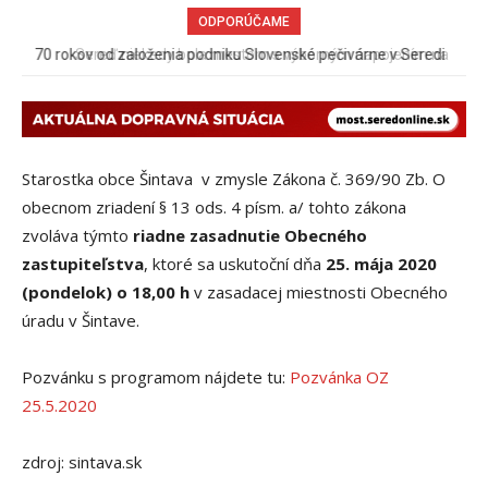
ODPORÚČAME
Sereď niekedy bola mestom s výborným napojením na
hromadnú dopravu – ANKETA
Starostka obce Šintava v zmysle Zákona č. 369/90 Zb. O
obecnom zriadení § 13 ods. 4 písm. a/ tohto zákona
zvoláva týmto
riadne zasadnutie Obecného
zastupiteľstva
, ktoré sa uskutoční dňa
25. mája 2020
(pondelok) o 18,00 h
v zasadacej miestnosti Obecného
úradu v Šintave.
Pozvánku s programom nájdete tu:
Pozvánka OZ
25.5.2020
zdroj: sintava.sk