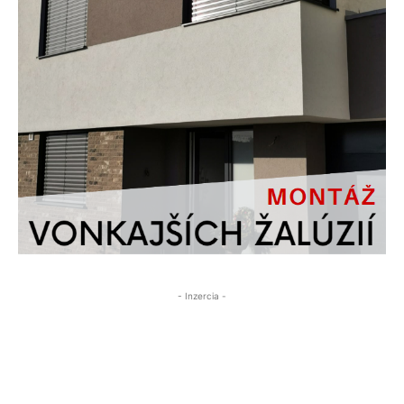
- Inzercia -