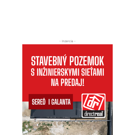
- Inzercia -