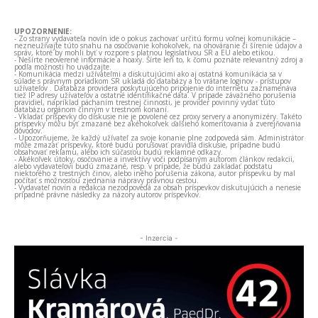
UPOZORNENIE:
- Zo strany vydavateľa novín ide o pokus zachovať určitú formu voľnej komunikácie –
nezneužívajte túto snahu na osočovanie kohokoľvek, na ohováranie či šírenie údajov a
správ, ktoré by mohli byť v rozpore s platnou legislatívou SR a EÚ alebo etikou.
- Nešírte neoverené informácie a hoaxy. Šírte len to, k čomu poznáte relevantný zdroj a
podľa možnosti ho uvádzajte.
- Komunikácia medzi užívateľmi a diskutujúcimi ako aj ostatná komunikácia sa v
súlade s právnym poriadkom SR ukladá do databázy a to vrátane loginov - prístupov
užívateľov . Databáza providera poskytujúceho pripojenie do internetu zaznamenáva
tiež IP adresy užívateľov a ostatné identifikačné dáta. V prípade závažného porušenia
pravidiel, napríklad páchaním trestnej činnosti, je provider povinný vydať túto
databázu orgánom činným v trestnom konaní.
- Vkladať príspevky do diskusie nie je povolené cez proxy servery a anonymizéry. Takéto
príspevky môžu byť zmazané bez akéhokoľvek ďalšieho komentovania a zverejňovania
dôvodov.
- Upozorňujeme, že každý užívateľ za svoje konanie plne zodpovedá sám. Administrátor
môže zmazať príspevky, ktoré budú porušovať pravidlá diskusie, prípadne budú
obsahovať reklamu, alebo ich súčasťou budú reklamné odkazy.
- Akékoľvek útoky, osočovanie a invektívy voči podpísaným autorom článkov redakcii,
alebo vydavateľovi budú zmazané, resp. v prípade, že budú zakladať podstatu
niektorého z trestných činov, alebo iného porušenia zákona, autor príspevku by mal
počítať s možnosťou zjednania nápravy právnou cestou.
- Vydavateľ novín a redakcia nezodpovedá za obsah príspevkov diskutujúcich a nenesie
prípadné právne následky za názory autorov príspevkov.
- Inzercia -