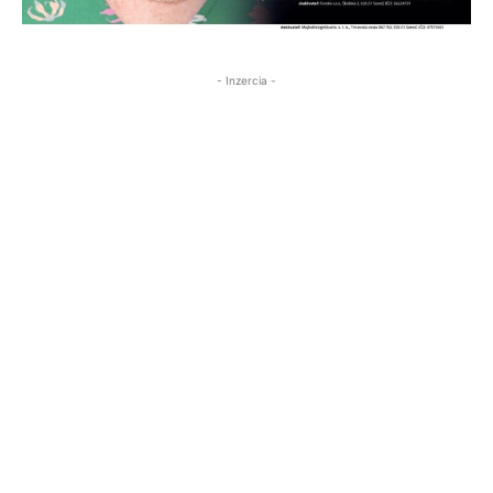
- Inzercia -