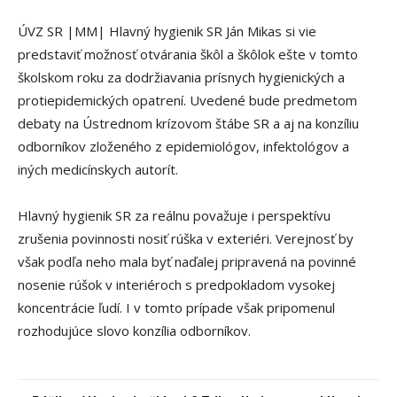
ÚVZ SR |MM| Hlavný hygienik SR Ján Mikas si vie
predstaviť možnosť otvárania škôl a škôlok ešte v tomto
školskom roku za dodržiavania prísnych hygienických a
protiepidemických opatrení. Uvedené bude predmetom
debaty na Ústrednom krízovom štábe SR a aj na konzíliu
odborníkov zloženého z epidemiológov, infektológov a
iných medicínskych autorít.
Hlavný hygienik SR za reálnu považuje i perspektívu
zrušenia povinnosti no
siť rúška v exteriéri. Verejnosť by
však podľa neho mala byť naďalej pripravená na povinné
nosenie rúšok v interiéroch s predpokladom vysokej
koncentrácie ľudí. I v tomto prípade však pripomenul
rozhodujúce slovo konzília odborníkov.