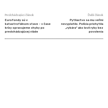
Predchádzajúci článok
Ďalší článok
Eurofondy sú v
Pytliactvo sa mu veľmi
katastrofálnom stave – v čase
nevyplatilo. Polícia prichytila
krízy opravujeme chyby po
„rybára“ ako lovil ryby bez
predchádzajúcej vláde
povolenia