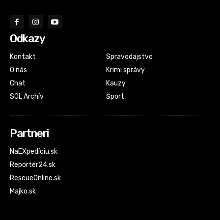
Odkazy
Kontakt
Spravodajstvo
O nás
Krimi správy
Chat
Kauzy
SOL Archív
Šport
Partneri
NaEXpedíciu.sk
Reportér24.sk
RescueOnline.sk
Majko.sk