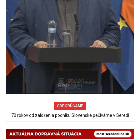
ODPORÚČAME
Sereď niekedy bola mestom s výborným napojením na
hromadnú dopravu – ANKETA