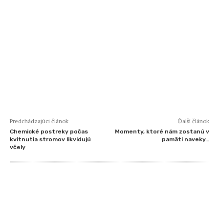
Predchádzajúci článok
Ďalší článok
Chemické postreky počas
Momenty, ktoré nám zostanú v
kvitnutia stromov likvidujú
pamäti naveky…
včely