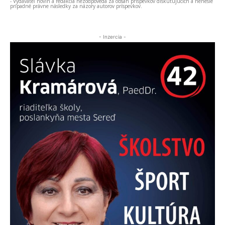
- Vydavateľ novín a redakcia nezodpovedá za obsah príspevkov diskutujúcich a nenesie
prípadné právne následky za názory autorov príspevkov.
- Inzercia -