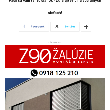
Páčil sa Vám tento článok? Zdieľajte ho na sociálnych
sieťach!
Facebook
Twitter
- Inzercia -