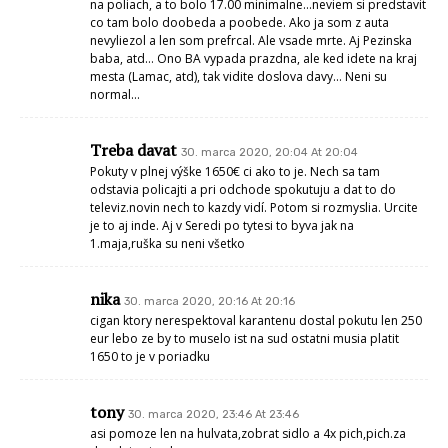
na poliach, a to bolo 17.00 minimalne…neviem si predstavit
co tam bolo doobeda a poobede. Ako ja som z auta
nevyliezol a len som prefrcal. Ale vsade mrte. Aj Pezinska
baba, atd… Ono BA vypada prazdna, ale ked idete na kraj
mesta (Lamac, atd), tak vidite doslova davy… Neni su
normal…
Treba davat
30. marca 2020, 20:04 At 20:04
Pokuty v plnej výške 1650€ ci ako to je. Nech sa tam
odstavia policajti a pri odchode spokutuju a dat to do
televiz.novin nech to kazdy vidí. Potom si rozmyslia. Urcite
je to aj inde. Aj v Seredi po tytesi to byva jak na
1.maja,ruška su neni všetko
nika
30. marca 2020, 20:16 At 20:16
cigan ktory nerespektoval karantenu dostal pokutu len 250
eur lebo ze by to muselo ist na sud ostatni musia platit
1650 to je v poriadku
tony
30. marca 2020, 23:46 At 23:46
asi pomoze len na hulvata,zobrat sidlo a 4x pich,pich.za