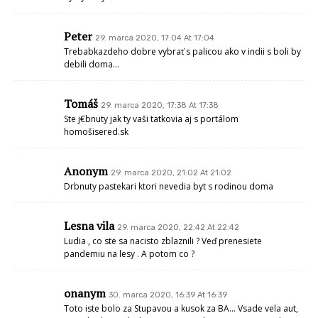
Peter
29. marca 2020, 17:04 At 17:04
Trebabkazdeho dobre vybrať s palicou ako v indii s boli by
debili doma…
Tomáš
29. marca 2020, 17:38 At 17:38
Ste j€bnuty jak ty vaši tatkovia aj s portálom
homošisered.sk
Anonym
29. marca 2020, 21:02 At 21:02
Drbnuty pastekari ktori nevedia byt s rodinou doma
Lesna vila
29. marca 2020, 22:42 At 22:42
Ludia , co ste sa nacisto zblaznili ? Veď prenesiete
pandemiu na lesy . A potom co ?
onanym
30. marca 2020, 16:39 At 16:39
Toto iste bolo za Stupavou a kusok za BA… Vsade vela aut,