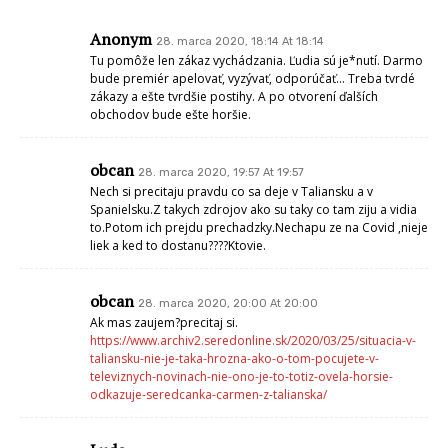
Anonym
28. marca 2020, 18:14 At 18:14
Tu pomôže len zákaz vychádzania. Ľudia sú je*nutí. Darmo
bude premiér apelovať, vyzývať, odporúčať… Treba tvrdé
zákazy a ešte tvrdšie postihy. A po otvorení ďalších
obchodov bude ešte horšie.
obcan
28. marca 2020, 19:57 At 19:57
Nech si precitaju pravdu co sa deje v Taliansku a v
Spanielsku.Z takych zdrojov ako su taky co tam ziju a vidia
to.Potom ich prejdu prechadzky.Nechapu ze na Covid ,nieje
liek a ked to dostanu????Ktovie.
obcan
28. marca 2020, 20:00 At 20:00
Ak mas zaujem?precitaj si.
https://www.archiv2.seredonline.sk/2020/03/25/situacia-v-
taliansku-nie-je-taka-hrozna-ako-o-tom-pocujete-v-
televiznych-novinach-nie-ono-je-to-totiz-ovela-horsie-
odkazuje-seredcanka-carmen-z-talianska/