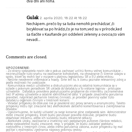
dva dni ani noha.
Gulak
2. apríla 2020, 18:22 At 18:22
Nechápem..prečo by sa ľudia nemohli prechádzať ,či
bicyklovať sa po hrádzi,čo je na tom,ved su v prírode,ked
sa tlačíte v Kauflande pri oddelení zeleniny a ovocia,to vám
nevadí…
Comments are closed.
UPOZORNENIE:
- Zo strany vydavateľa novín ide o pokus zachovať určitú formu voľnej komunikácie –
nezneužívajte túto snahu na osočovanie kohokoľvek, na ohováranie či šírenie údajov a
správ, ktoré by mohli byť v rozpore s platnou legislatívou SR a EÚ alebo etikou.
- Nešírte neoverené informácie a hoaxy. Šírte len to, k čomu poznáte relevantný zdroj a
podľa možnosti ho uvádzajte.
- Komunikácia medzi užívateľmi a diskutujúcimi ako aj ostatná komunikácia sa v
súlade s právnym poriadkom SR ukladá do databázy a to vrátane loginov - prístupov
užívateľov . Databáza providera poskytujúceho pripojenie do internetu zaznamenáva
tiež IP adresy užívateľov a ostatné identifikačné dáta. V prípade závažného porušenia
pravidiel, napríklad páchaním trestnej činnosti, je provider povinný vydať túto
databázu orgánom činným v trestnom konaní.
- Vkladať príspevky do diskusie nie je povolené cez proxy servery a anonymizéry. Takéto
príspevky môžu byť zmazané bez akéhokoľvek ďalšieho komentovania a zverejňovania
dôvodov.
- Upozorňujeme, že každý užívateľ za svoje konanie plne zodpovedá sám. Administrátor
môže zmazať príspevky, ktoré budú porušovať pravidlá diskusie, prípadne budú
obsahovať reklamu, alebo ich súčasťou budú reklamné odkazy.
- Akékoľvek útoky, osočovanie a invektívy voči podpísaným autorom článkov redakcii,
alebo vydavateľovi budú zmazané, resp. v prípade, že budú zakladať podstatu
niektorého z trestných činov, alebo iného porušenia zákona, autor príspevku by mal
počítať s možnosťou zjednania nápravy právnou cestou.