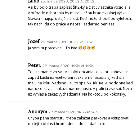
Ludo
28. marca 2020, 20:52 At 20:52
Asi by bolo treba zapísať ŠPZ-ky a zistiť vlastníka vozidla, a
v prípade ochorenia by musel liečbu hradiť v plnej výške.
Slováci – najsprostejší národ. Keď môžu chodiť po výletoch,
tak nech idú do práce a nebrali zadarmo peniaze.
Jozef
29. marca 2020, 10:52 At 10:52
Ja som tu pracovne… To iste
Peter.
29. marca 2020, 14:34 At 14:34
To iste mame vo sv.Jure. blbi obcania co sa pristahovali na
zapad kaslu na vsetko ani ruzka si nenasadia aj ked ich
maju na krku. Vedsinou su to spz. Vk. Kk. Ke. A podobne ked
nas uz otravuju nakazit nas nemusia. A policia zse spi. Nech
uz vyhlasia zakaz vychadzania. Na kokotou po kokotsky.
Anonym
29. marca 2020, 14:35 At 14:35
Chyba pána starostu, treba zakázať parkovať a vstupovať
do tejto oblasti hromadne a dohliadať na to!