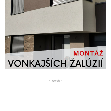
- Inzercia -