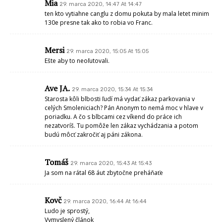
Mia
29. marca 2020, 14:47 At 14:47
ten kto vytiahne canglu z domu pokuta by mala letet minim
130e presne tak ako to robia vo Franc.
Mersi
29. marca 2020, 15:05 At 15:05
Ešte aby to neoľutovali.
Ave JA.
29. marca 2020, 15:34 At 15:34
Starosta kôli blbosti ľudí má vydať zákaz parkovania v
celých Smoleniciach? Pán Anonym to nemá moc v hlave v
poriadku. A čo s blbcami cez víkend do práce ich
nezatvoríš. Tu pomôže len zákaz vychádzania a potom
budú môcť zakročiť aj páni zákona.
Tomáš
29. marca 2020, 15:43 At 15:43
Ja som na rátal 68 áut zbytočne preháňaťe
Kovč
29. marca 2020, 16:44 At 16:44
Ludo je sprostý,
Vymyslený článok