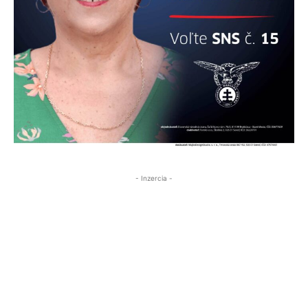
- Inzercia -