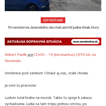
ODPORÚČAME
Pri venčení na Jesenského ulici mal usmrtiť psíka vlčiak, ktorý
mal voľne behať
Róbert Pavlík
pre
COVID – 19 (koronavírus) OFFICIAL na
Slovensku
Smolenice pod zamkom 100aut aj viac, stale chodia.
Ja som tu pracovne.
Ludom total hrabe na mozok. Takto to speje k zakazu
vychadzania. Ludia sa tam trepu jednou cestou, po