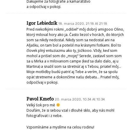
Ďakujeme za fotografie a kamarátstvo
a odpočívaj v pokoji.
Igor Lebiedzík
18. marca 2020, 21:18 At 21:18
Pred niekoľkými rokmi „odišiel“ môj dobrý amigooo Olino,
ktorý miloval hory ako ja. Často liezol v horách, do ktorých
som sa nikdy nedostal. Nikdy som sa nedostal ani na
Aľjašku, on tam bol a potešil ma krásnymi fotkami. Bol to
človek plný entuziazmu ako ty, Jožkooo. Vždy, keď som
mohol a prišiel som do „mojej“ Serede, zastavil som som
sa u Mirka a v milovanom campe (keď sa dalo dalo, aj u
Martina) a snažil som sa stretnúť aj s Tebou, priateľ môj…
Moje motlidby budú patriť aj Tebe a verím, že sa spolu
opäť stretneme a dokončíme našu debatu… Priateľ môj,
odpočívaj v pokoji.
Pavol Kmeťo
20. marca 2020, 10:34 At 10:34
Velký šok pro mě
Doufám, že si sebou vzal i dlouhé sklo, aby nás mohl
fotografovat i z nebe.
Vzpomínáme a myslíme na celou rodinu!