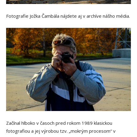
Fotografie Jožka Čambála nájdete aj v archíve nášho média.
Začínal hlboko v časoch pred rokom 1989 klasickou
fotografiou a jej výrobou tzv. „mokrým procesom“ v