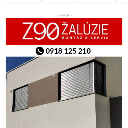
- Inzercia -