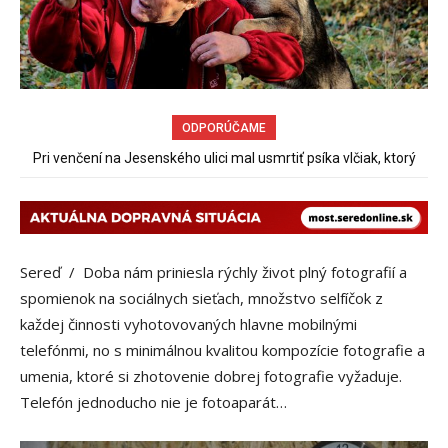
ODPORÚČAME
Pri venčení na Jesenského ulici mal usmrtiť psíka vlčiak, ktorý
Obchádzka rozpadajúceho sa už uzatvoreného mosta ponad
železnicu spôsobuje nadmerné opotrebovanie ďalších ciest
mal voľne behať
Sereď / Doba nám priniesla rýchly život plný fotografií a
spomienok na sociálnych sieťach, množstvo selfíčok z
každej činnosti vyhotovovaných hlavne mobilnými
telefónmi, no s minimálnou kvalitou kompozície fotografie a
umenia, ktoré si zhotovenie dobrej fotografie vyžaduje.
Telefón jednoducho nie je fotoaparát…