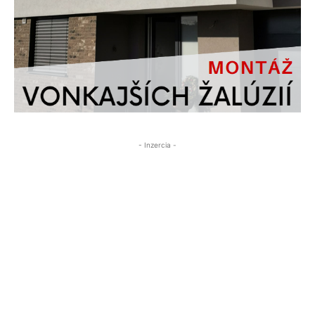
- Inzercia -