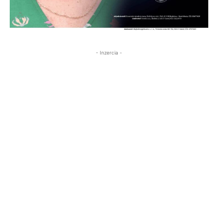
- Inzercia -