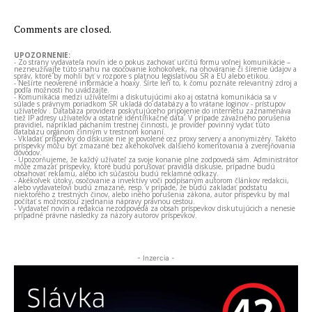
Comments are closed.
UPOZORNENIE:
- Zo strany vydavateľa novín ide o pokus zachovať určitú formu voľnej komunikácie –
nezneužívajte túto snahu na osočovanie kohokoľvek, na ohováranie či šírenie údajov a
správ, ktoré by mohli byť v rozpore s platnou legislatívou SR a EÚ alebo etikou.
- Nešírte neoverené informácie a hoaxy. Šírte len to, k čomu poznáte relevantný zdroj a
podľa možnosti ho uvádzajte.
- Komunikácia medzi užívateľmi a diskutujúcimi ako aj ostatná komunikácia sa v
súlade s právnym poriadkom SR ukladá do databázy a to vrátane loginov - prístupov
užívateľov . Databáza providera poskytujúceho pripojenie do internetu zaznamenáva
tiež IP adresy užívateľov a ostatné identifikačné dáta. V prípade závažného porušenia
pravidiel, napríklad páchaním trestnej činnosti, je provider povinný vydať túto
databázu orgánom činným v trestnom konaní.
- Vkladať príspevky do diskusie nie je povolené cez proxy servery a anonymizéry. Takéto
príspevky môžu byť zmazané bez akéhokoľvek ďalšieho komentovania a zverejňovania
dôvodov.
- Upozorňujeme, že každý užívateľ za svoje konanie plne zodpovedá sám. Administrátor
môže zmazať príspevky, ktoré budú porušovať pravidlá diskusie, prípadne budú
obsahovať reklamu, alebo ich súčasťou budú reklamné odkazy.
- Akékoľvek útoky, osočovanie a invektívy voči podpísaným autorom článkov redakcii,
alebo vydavateľovi budú zmazané, resp. v prípade, že budú zakladať podstatu
niektorého z trestných činov, alebo iného porušenia zákona, autor príspevku by mal
počítať s možnosťou zjednania nápravy právnou cestou.
- Vydavateľ novín a redakcia nezodpovedá za obsah príspevkov diskutujúcich a nenesie
prípadné právne následky za názory autorov príspevkov.
- Inzercia -