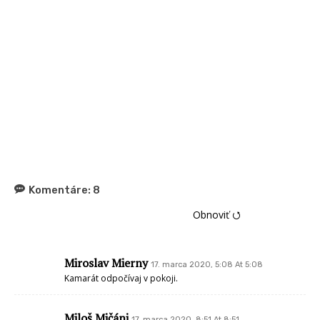
Komentáre:
8
Obnoviť ⭯
Miroslav Mierny
17. marca 2020, 5:08 At 5:08
Kamarát odpočívaj v pokoji.
Miloš Mičáni
17. marca 2020, 8:51 At 8:51