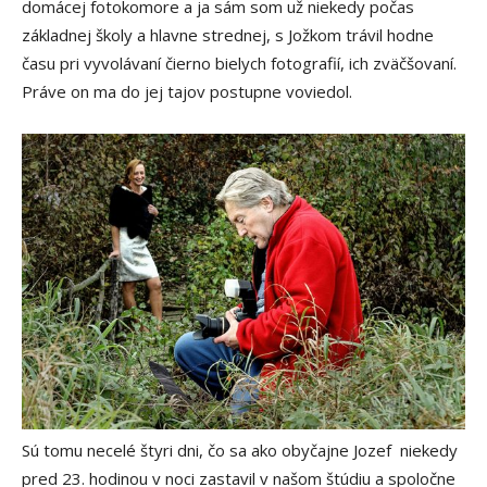
domácej fotokomore a ja sám som už niekedy počas
základnej školy a hlavne strednej, s Jožkom trávil hodne
času pri vyvolávaní čierno bielych fotografií, ich zväčšovaní.
Práve on ma do jej tajov postupne voviedol.
Sú tomu necelé štyri dni, čo sa ako obyčajne Jozef niekedy
pred 23. hodinou v noci zastavil v našom štúdiu a spoločne