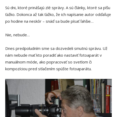
Sú dni, ktoré prinášajú zlé správy. A sú články, ktoré sa píšu
ťažko. Dokonca až tak ťažko, že ich napísanie autor odďaľuje
po hodine na neskôr – snáď sa bude písať ľahšie…
Nie, nebude…
Dnes predpoludním sme sa dozvedeli smutnú správu. Už
nám nebude mať kto poradiť ako nastaviť fotoaparát v
manuálnom móde, ako popracovať so svetlom či
kompozíciou pred stlačením spúšte fotoaparátu.