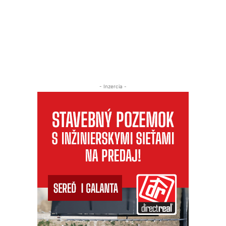
- Inzercia -