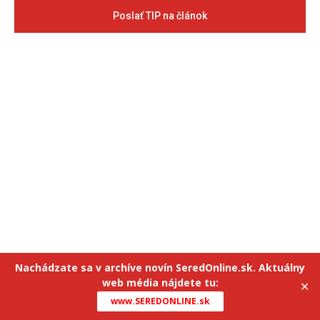
Poslať TIP na článok
Nachádzate sa v archíve novín SeredOnline.sk. Aktuálny
web média nájdete tu:
✕
www.SEREDONLINE.sk