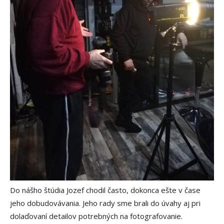
Do nášho štúdia Jozef chodil často, dokonca ešte v čase
jeho dobudovávania. Jeho rady sme brali do úvahy aj pri
dolaďovaní detailov potrebných na fotografovanie.