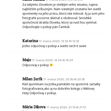
Za takýmto človekom je všetkým veľmi smutno, najmä
najbližším príbuzným. Nám ostatným zostatnú len svetlé
spomienky na jeho prácu, ktorú iste miloval. Aj ja som jeho
fotografie pozorne skúmal a obdivoval. Sereďská
spoločnosť stratila človeka, ktorý sa nad ňou vynímal.
Odpočívajte v pokoji pán Čambál.
Katarina
17. marca 2020, 12:32 At 12:32
Jožko odpočivaj v pokoji a svetlo nech ti svieti
Majo
17. marca 2020, 14:29 At 14:29
Odpocivaj v pokoji
Milan Jurík
17. marca 2020, 20:35 At 20:35
Rád spomínam na Jožka,pamätám na spoločné začiatky
fotografovania,ako aj na dobrého kolegu z Niklovej
Huty.Odpočívaj v pokoji.
Mária Dikova
17. marca 2020, 21:13 At 21:13