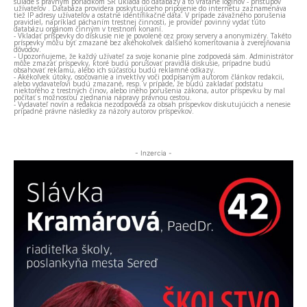
súlade s právnym poriadkom SR ukladá do databázy a to vrátane loginov - prístupov
užívateľov . Databáza providera poskytujúceho pripojenie do internetu zaznamenáva
tiež IP adresy užívateľov a ostatné identifikačné dáta. V prípade závažného porušenia
pravidiel, napríklad páchaním trestnej činnosti, je provider povinný vydať túto
databázu orgánom činným v trestnom konaní.
- Vkladať príspevky do diskusie nie je povolené cez proxy servery a anonymizéry. Takéto
príspevky môžu byť zmazané bez akéhokoľvek ďalšieho komentovania a zverejňovania
dôvodov.
- Upozorňujeme, že každý užívateľ za svoje konanie plne zodpovedá sám. Administrátor
môže zmazať príspevky, ktoré budú porušovať pravidlá diskusie, prípadne budú
obsahovať reklamu, alebo ich súčasťou budú reklamné odkazy.
- Akékoľvek útoky, osočovanie a invektívy voči podpísaným autorom článkov redakcii,
alebo vydavateľovi budú zmazané, resp. v prípade, že budú zakladať podstatu
niektorého z trestných činov, alebo iného porušenia zákona, autor príspevku by mal
počítať s možnosťou zjednania nápravy právnou cestou.
- Vydavateľ novín a redakcia nezodpovedá za obsah príspevkov diskutujúcich a nenesie
prípadné právne následky za názory autorov príspevkov.
- Inzercia -