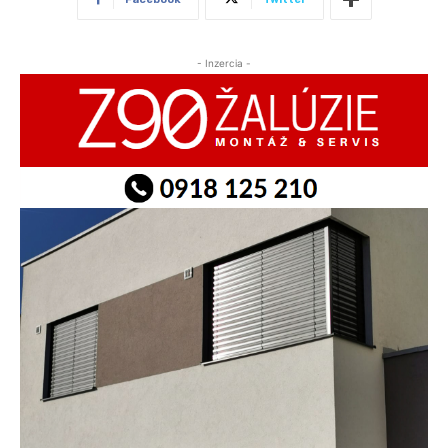
- Inzercia -