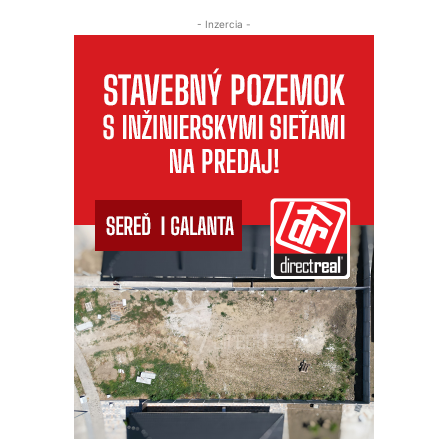
- Inzercia -