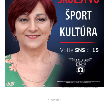
- Inzercia -