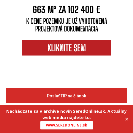
Poslať TIP na článok
Nachádzate sa v archíve novín SeredOnline.sk. Aktuálny
web média nájdete tu:
✕
www.SEREDONLINE.sk