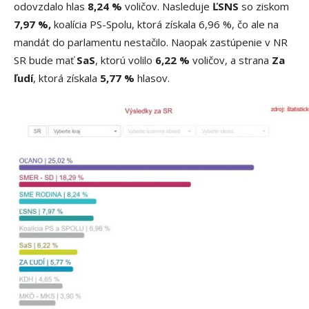
odovzdalo hlas
8,24 %
voličov. Nasleduje
ĽSNS
so ziskom
7,97 %,
koalícia PS-Spolu, ktorá získala 6,96 %, čo ale na
mandát do parlamentu nestačilo. Naopak zastúpenie v NR
SR bude mať
SaS
, ktorú volilo
6,22 %
voličov, a strana
Za
ľudí
, ktorá získala
5,77 %
hlasov.