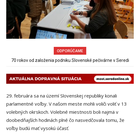
ODPORÚČAME
70 rokov od založenia podniku Slovenské pečivárne v Seredi
Spor rybárov o rybársky revír pokračuje
29. februára sa na území Slovenskej republiky konali
parlamentné voľby. V našom meste mohli voliči voliť v 13
volebných okrskoch. Volebné miestnosti boli najmä v
doobedňajších hodinách plné čo nasvedčovala tomu, že
voľby budú mať vysokú účasť.