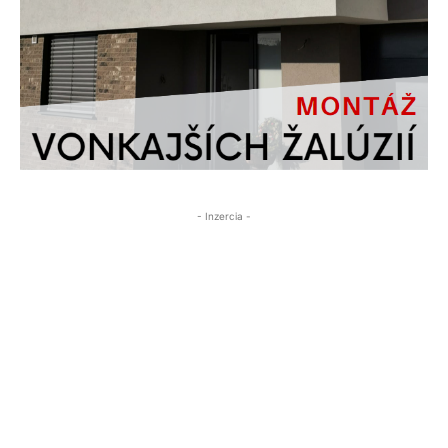
- Inzercia -