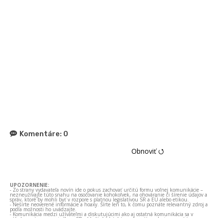
Komentáre:
0
Obnoviť ⭯
UPOZORNENIE:
- Zo strany vydavateľa novín ide o pokus zachovať určitú formu voľnej komunikácie –
nezneužívajte túto snahu na osočovanie kohokoľvek, na ohováranie či šírenie údajov a
správ, ktoré by mohli byť v rozpore s platnou legislatívou SR a EÚ alebo etikou.
- Nešírte neoverené informácie a hoaxy. Šírte len to, k čomu poznáte relevantný zdroj a
podľa možnosti ho uvádzajte.
- Komunikácia medzi užívateľmi a diskutujúcimi ako aj ostatná komunikácia sa v