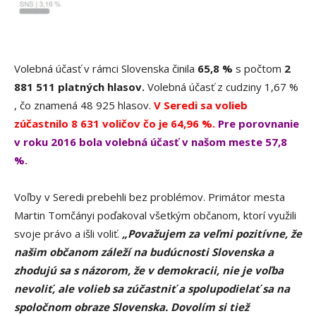
Volebná účasť v rámci Slovenska činila
65,8 %
s počtom
2
881 511 platných hlasov.
Volebná účasť z cudziny 1,67 %
, čo znamená 48 925 hlasov.
V Seredi sa volieb
zúčastnilo 8 631 voličov čo je 64,96 %.
Pre porovnanie
v roku 2016 bola volebná účasť v našom meste 57,8
%
.
Voľby v Seredi prebehli bez problémov. Primátor mesta
Martin Tomčányi poďakoval všetkým občanom, ktorí využili
svoje právo a išli voliť.
„Považujem za veľmi pozitívne, že
našim občanom záleží na budúcnosti Slovenska a
zhodujú sa s názorom, že v demokracii, nie je voľba
nevoliť, ale volieb sa zúčastniť a spolupodielať sa na
spoločnom obraze Slovenska. Dovolím si tiež