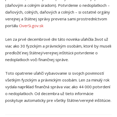
(daňovým a colným úradom). Potvrdenie o nedoplatkoch –
daňových, colných, daňových a colných – si ostatné orgány
verejnej a štátnej správy preveria sami prostredníctvom
portálu
OverSi.gov.sk
Len za prvé decembrové dni táto novinka uľahčila život už
viac ako 30 fyzickým a právnickým osobám, ktoré by museli
predložiť inej štátnej/verejnej inštitúcii potvrdenie o
nedoplatkoch voči finančnej správe.
Toto opatrenie uľahčí vybavovanie si svojich povinností
všetkým fyzickým a právnickým osobám. Len za minulý rok
vydala napríklad finančná správa viac ako 44 000 potvrdení
o nedoplatkoch. Od decembra už tieto informácie
poskytuje automaticky pre všetky štátne/verejné inštitúcie.