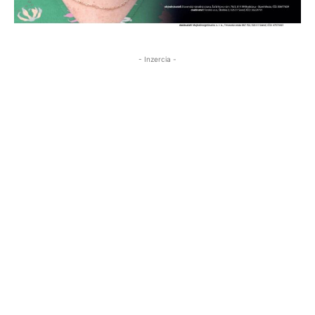
- Inzercia -