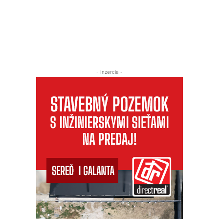
- Inzercia -