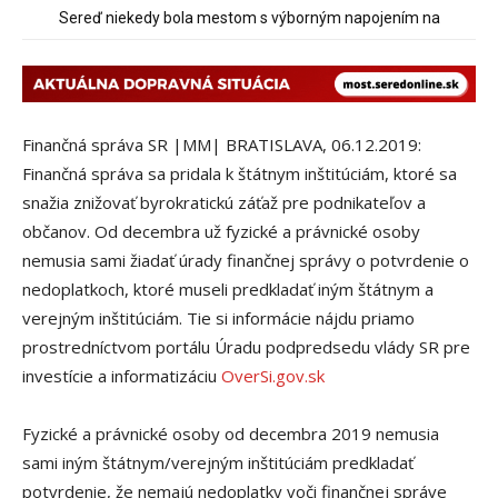
Sereď niekedy bola mestom s výborným napojením na
Pri venčení na Jesenského ulici mal usmrtiť psíka vlčiak, ktorý
hromadnú dopravu – ANKETA
mal voľne behať
Finančná správa SR |MM| BRATISLAVA, 06.12.2019:
Finančná správa sa pridala k štátnym inštitúciám, ktoré sa
snažia znižovať byrokratickú záťaž pre podnikateľov a
občanov. Od decembra už fyzické a právnické osoby
nemusia sami žiadať úrady finančnej správy o potvrdenie o
nedoplatkoch, ktoré museli predkladať iným štátnym a
verejným inštitúciám. Tie si informácie nájdu priamo
prostredníctvom portálu Úradu podpredsedu vlády SR pre
investície a informatizáciu
OverSi.gov.sk
Fyzické a právnické osoby od decembra 2019 nemusia
sami iným štátnym/verejným inštitúciám predkladať
potvrdenie, že nemajú nedoplatky voči finančnej správe