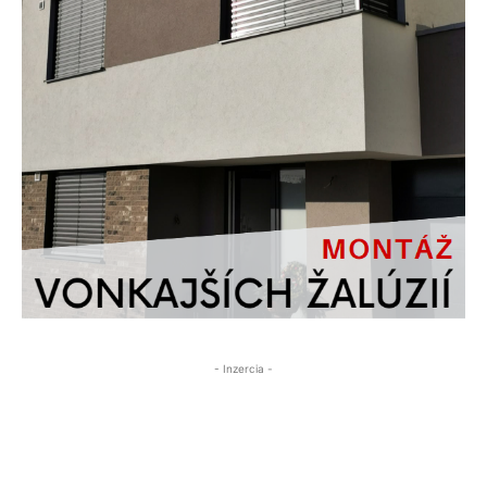
- Inzercia -