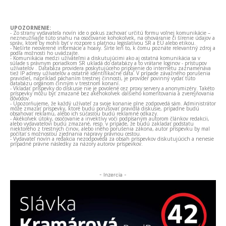
UPOZORNENIE:
- Zo strany vydavateľa novín ide o pokus zachovať určitú formu voľnej komunikácie –
nezneužívajte túto snahu na osočovanie kohokoľvek, na ohováranie či šírenie údajov a
správ, ktoré by mohli byť v rozpore s platnou legislatívou SR a EÚ alebo etikou.
- Nešírte neoverené informácie a hoaxy. Šírte len to, k čomu poznáte relevantný zdroj a
podľa možnosti ho uvádzajte.
- Komunikácia medzi užívateľmi a diskutujúcimi ako aj ostatná komunikácia sa v
súlade s právnym poriadkom SR ukladá do databázy a to vrátane loginov - prístupov
užívateľov . Databáza providera poskytujúceho pripojenie do internetu zaznamenáva
tiež IP adresy užívateľov a ostatné identifikačné dáta. V prípade závažného porušenia
pravidiel, napríklad páchaním trestnej činnosti, je provider povinný vydať túto
databázu orgánom činným v trestnom konaní.
- Vkladať príspevky do diskusie nie je povolené cez proxy servery a anonymizéry. Takéto
príspevky môžu byť zmazané bez akéhokoľvek ďalšieho komentovania a zverejňovania
dôvodov.
- Upozorňujeme, že každý užívateľ za svoje konanie plne zodpovedá sám. Administrátor
môže zmazať príspevky, ktoré budú porušovať pravidlá diskusie, prípadne budú
obsahovať reklamu, alebo ich súčasťou budú reklamné odkazy.
- Akékoľvek útoky, osočovanie a invektívy voči podpísaným autorom článkov redakcii,
alebo vydavateľovi budú zmazané, resp. v prípade, že budú zakladať podstatu
niektorého z trestných činov, alebo iného porušenia zákona, autor príspevku by mal
počítať s možnosťou zjednania nápravy právnou cestou.
- Vydavateľ novín a redakcia nezodpovedá za obsah príspevkov diskutujúcich a nenesie
prípadné právne následky za názory autorov príspevkov.
- Inzercia -