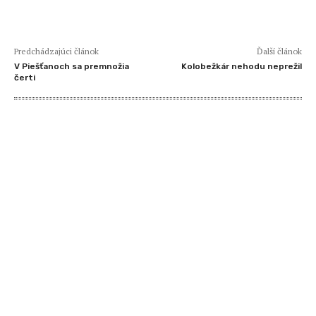
Predchádzajúci článok
Ďalší článok
V Piešťanoch sa premnožia
Kolobežkár nehodu neprežil
čerti