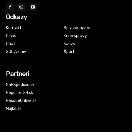
Odkazy
Kontakt
Spravodajstvo
O nás
Krimi správy
Chat
Kauzy
SOL Archív
Šport
Partneri
NaEXpedíciu.sk
Reportér24.sk
RescueOnline.sk
Majko.sk