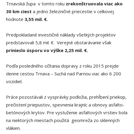
Trnavská župa v tomto roku
zrekonštruovala viac ako
30 km ciest
a jedno železničné priecestie v celkovej
hodnote
3,55 mil. €.
Predpokladané investičné náklady všetkých projektov
predstavovali 5,8 mil. €. Verejné obstarávanie však
prinieslo úsporu vo výške 2,25 mil. €.
Podľa posledného sčítania dopravy z roku 2015 prejde
denne cestou Trnava – Suchá nad Parnou viac ako 6 200
vozidiel.
Práce pozostávali z vysprávky podložia, prehĺbení priekop,
prečistení priepustov, spevnenia krajníc a obnovy asfalto-
betónových krytov. Pre vystuženie asfaltových vrstiev bola
na niektorých miestach použitá geomreža zo sklenných
vlákien.