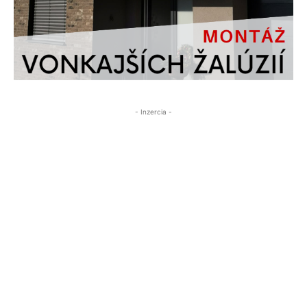
- Inzercia -