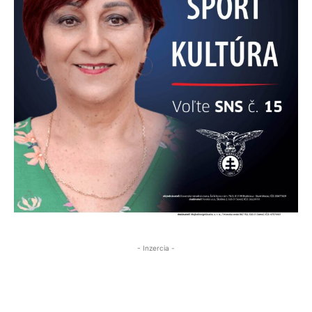
- Inzercia -