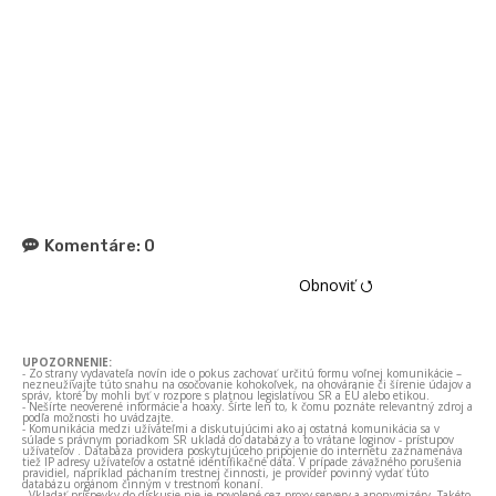
Komentáre:
0
Obnoviť ⭯
UPOZORNENIE:
- Zo strany vydavateľa novín ide o pokus zachovať určitú formu voľnej komunikácie –
nezneužívajte túto snahu na osočovanie kohokoľvek, na ohováranie či šírenie údajov a
správ, ktoré by mohli byť v rozpore s platnou legislatívou SR a EÚ alebo etikou.
- Nešírte neoverené informácie a hoaxy. Šírte len to, k čomu poznáte relevantný zdroj a
podľa možnosti ho uvádzajte.
- Komunikácia medzi užívateľmi a diskutujúcimi ako aj ostatná komunikácia sa v
súlade s právnym poriadkom SR ukladá do databázy a to vrátane loginov - prístupov
užívateľov . Databáza providera poskytujúceho pripojenie do internetu zaznamenáva
tiež IP adresy užívateľov a ostatné identifikačné dáta. V prípade závažného porušenia
pravidiel, napríklad páchaním trestnej činnosti, je provider povinný vydať túto
databázu orgánom činným v trestnom konaní.
- Vkladať príspevky do diskusie nie je povolené cez proxy servery a anonymizéry. Takéto