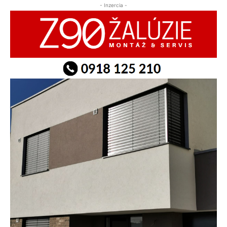
- Inzercia -