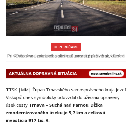
ODPORÚČAME
70 rokov od založenia podniku Slovenské pečivárne v Seredi
TTSK |MM| Župan Trnavského samosprávneho kraja Jozef
Viskupič dnes symbolicky odovzdal do užívania opravený
úsek cesty
Trnava – Suchá nad Parnou
.
Dĺžka
zmodernizovaného úseku je 5,7 km a celková
investícia 917 tis. €.