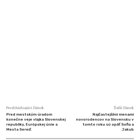
Predchádzajúci článok
Ďalší článok
Pred mestským úradom
Najčastejšími menami
konečne veje vlajka Slovenskej
novorodencov na Slovensku v
republiky, Európskej únie a
tomto roku sú opäť Sofia a
Mesta Sereď.
Jakub