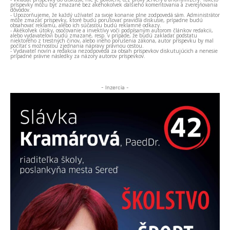
príspevky môžu byť zmazané bez akéhokoľvek ďalšieho komentovania a zverejňovania
dôvodov.
- Upozorňujeme, že každý užívateľ za svoje konanie plne zodpovedá sám. Administrátor
môže zmazať príspevky, ktoré budú porušovať pravidlá diskusie, prípadne budú
obsahovať reklamu, alebo ich súčasťou budú reklamné odkazy.
- Akékoľvek útoky, osočovanie a invektívy voči podpísaným autorom článkov redakcii,
alebo vydavateľovi budú zmazané, resp. v prípade, že budú zakladať podstatu
niektorého z trestných činov, alebo iného porušenia zákona, autor príspevku by mal
počítať s možnosťou zjednania nápravy právnou cestou.
- Vydavateľ novín a redakcia nezodpovedá za obsah príspevkov diskutujúcich a nenesie
prípadné právne následky za názory autorov príspevkov.
- Inzercia -