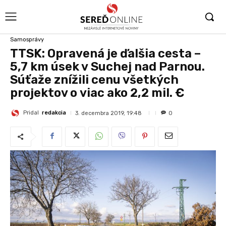
Samosprávy
TTSK: Opravená je ďalšia cesta –
5,7 km úsek v Suchej nad Parnou.
Súťaže znížili cenu všetkých
projektov o viac ako 2,2 mil. €
Pridal
redakcia
3. decembra 2019, 19:48
0