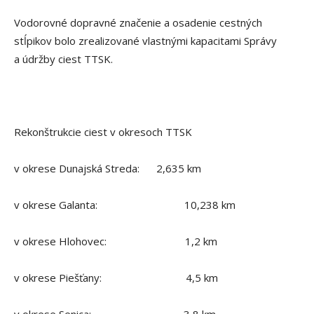
Vodorovné dopravné značenie a osadenie cestných
stĺpikov bolo zrealizované vlastnými kapacitami Správy
a údržby ciest TTSK.
Rekonštrukcie ciest v okresoch TTSK
v okrese Dunajská Streda: 2,635 km
v okrese Galanta: 10,238 km
v okrese Hlohovec: 1,2 km
v okrese Piešťany: 4,5 km
v okrese Senica: 3,8 km