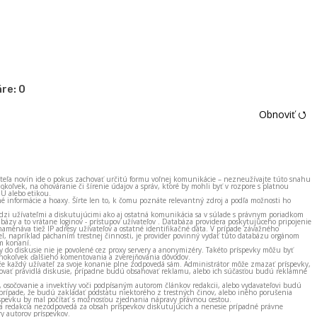
re:
0
Obnoviť ⭯
ateľa novín ide o pokus zachovať určitú formu voľnej komunikácie – nezneužívajte túto snahu
okoľvek, na ohováranie či šírenie údajov a správ, ktoré by mohli byť v rozpore s platnou
EÚ alebo etikou.
né informácie a hoaxy. Šírte len to, k čomu poznáte relevantný zdroj a podľa možnosti ho
zi užívateľmi a diskutujúcimi ako aj ostatná komunikácia sa v súlade s právnym poriadkom
bázy a to vrátane loginov - prístupov užívateľov . Databáza providera poskytujúceho pripojenie
amenáva tiež IP adresy užívateľov a ostatné identifikačné dáta. V prípade závažného
el, napríklad páchaním trestnej činnosti, je provider povinný vydať túto databázu orgánom
m konaní.
ky do diskusie nie je povolené cez proxy servery a anonymizéry. Takéto príspevky môžu byť
okoľvek ďalšieho komentovania a zverejňovania dôvodov.
e každý užívateľ za svoje konanie plne zodpovedá sám. Administrátor môže zmazať príspevky,
vať pravidlá diskusie, prípadne budú obsahovať reklamu, alebo ich súčasťou budú reklamné
, osočovanie a invektívy voči podpísaným autorom článkov redakcii, alebo vydavateľovi budú
prípade, že budú zakladať podstatu niektorého z trestných činov, alebo iného porušenia
spevku by mal počítať s možnosťou zjednania nápravy právnou cestou.
 a redakcia nezodpovedá za obsah príspevkov diskutujúcich a nenesie prípadné právne
y autorov príspevkov.