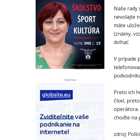
Naše rady s
nevolajte n
máte uložen
(známy, vz
dvíhať.
V prípade p
telefonova
podvodníko
- Inzercia -
Preto ich 
čísel, pret
operátora.
choďte na p
zdroj: Políc