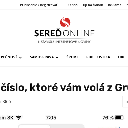
Prihlásenie / Registrovať
O nás
Tip na článok
Reklama
ZPEČNOSŤ
SAMOSPRÁVA
ŠPORT
PUBLICISTIKA
OBCE
íslo, ktoré vám volá z G
0