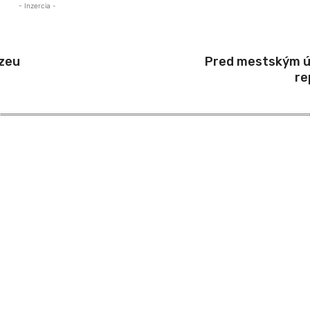
- Inzercia -
úzeu
Pred mestským ú
re