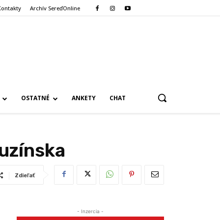
Kontakty
Archív SereďOnline
OSTATNÉ
ANKETY
CHAT
ruzínska
Zdieľať
- Inzercia -