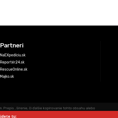
Partneri
NaEXpedíciu.sk
Reportér24.sk
RescueOnline.sk
Majko.sk
repis , šírenie, či ďalšie kopírovanie tohto obsahu alebo
novín: © Miloš Majko Noviny sú aktualizované priebežne.
jdete tu:
rov jednotlivých príspevkov. Redakcia a vydavateľ nenesie