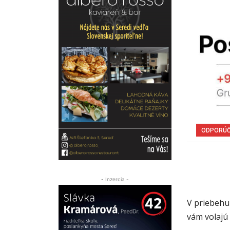
ODPORÚ
- Inzercia -
V priebehu
vám volajú 