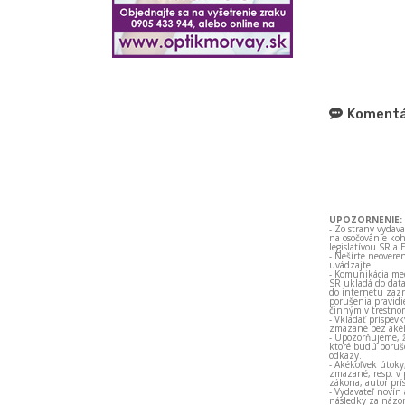
Komentá
UPOZORNENIE:
- Zo strany vydav
na osočovanie koh
legislatívou SR a 
- Nešírte neovere
uvádzajte.
- Komunikácia med
SR ukladá do data
do internetu zazn
porušenia pravidi
činným v trestno
- Vkladať príspev
zmazané bez akéh
- Upozorňujeme, ž
ktoré budú porušo
odkazy.
- Akékoľvek útoky
zmazané, resp. v 
zákona, autor prí
- Vydavateľ novín
následky za názor