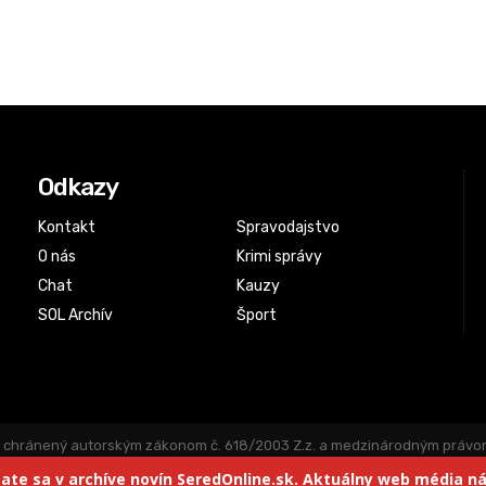
Odkazy
Kontakt
Spravodajstvo
O nás
Krimi správy
Chat
Kauzy
SOL Archív
Šport
chránený autorským zákonom č. 618/2003 Z.z. a medzinárodným právom. P
júceho súhlasu vydavateľa alebo autora článku zakázané. Logo a názov 
te sa v archíve novín SeredOnline.sk. Aktuálny web média ná
vou korektúrou. Redakcia a vydavateľ novín nezodpovedá za obsah auto