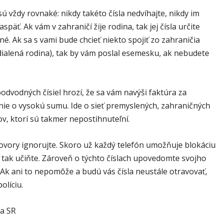
ú vždy rovnaké: nikdy takéto čísla nedvíhajte, nikdy im
aspäť. Ak vám v zahraničí žije rodina, tak jej čísla určite
é. Ak sa s vami bude chcieť niekto spojiť zo zahraničia
dialená rodina), tak by vám poslal esemesku, ak nebudete
odvodných čísiel hrozí, že sa vám navýši faktúra za
nie o vysokú sumu. Ide o sieť premyslených, zahraničných
v, ktorí sú takmer nepostihnuteľní.
hovory ignorujte. Skoro už každý telefón umožňuje blokáciu
o tak učiňte. Zároveň o týchto číslach upovedomte svojho
 Ak ani to nepomôže a budú vás čísla neustále otravovať,
olíciu.
ia SR