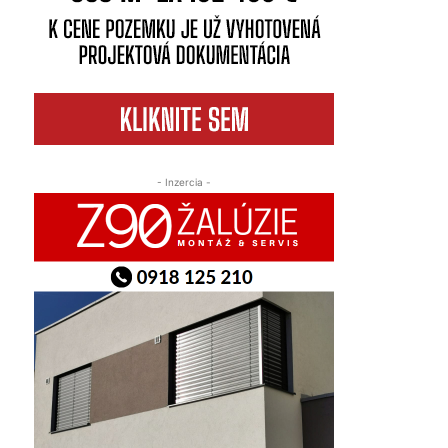
- Inzercia -