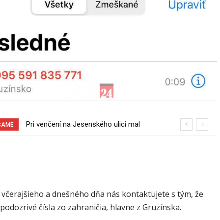
Pri venčení na Jesenského ulici mal
Sereď niekedy bola mestom s
ČAME
usmrtiť psíka vlčiak, ktorý mal voľne
výborným napojením na hromadnú
behať
dopravu – ANKETA
 včerajšieho a dnešného dňa nás kontaktujete s tým, že
podozrivé čísla zo zahraničia, hlavne z Gruzínska.