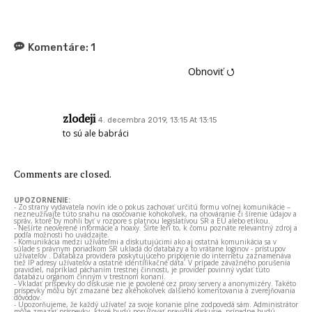
Komentáre:
1
Obnoviť ⭯
zlodeji
4. decembra 2019, 13:15 At 13:15
to sú ale babráci
Comments are closed.
UPOZORNENIE:
- Zo strany vydavateľa novín ide o pokus zachovať určitú formu voľnej komunikácie –
nezneužívajte túto snahu na osočovanie kohokoľvek, na ohováranie či šírenie údajov a
správ, ktoré by mohli byť v rozpore s platnou legislatívou SR a EÚ alebo etikou.
- Nešírte neoverené informácie a hoaxy. Šírte len to, k čomu poznáte relevantný zdroj a
podľa možnosti ho uvádzajte.
- Komunikácia medzi užívateľmi a diskutujúcimi ako aj ostatná komunikácia sa v
súlade s právnym poriadkom SR ukladá do databázy a to vrátane loginov - prístupov
užívateľov . Databáza providera poskytujúceho pripojenie do internetu zaznamenáva
tiež IP adresy užívateľov a ostatné identifikačné dáta. V prípade závažného porušenia
pravidiel, napríklad páchaním trestnej činnosti, je provider povinný vydať túto
databázu orgánom činným v trestnom konaní.
- Vkladať príspevky do diskusie nie je povolené cez proxy servery a anonymizéry. Takéto
príspevky môžu byť zmazané bez akéhokoľvek ďalšieho komentovania a zverejňovania
dôvodov.
- Upozorňujeme, že každý užívateľ za svoje konanie plne zodpovedá sám. Administrátor
môže zmazať príspevky, ktoré budú porušovať pravidlá diskusie, prípadne budú