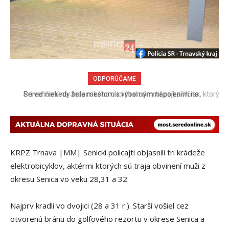
ODPORÚČAME
Pri venčení na Jesenského ulici mal usmrtiť psíka vlčiak, ktorý
mal voľne behať
KRPZ Trnava |MM| Senickí policajti objasnili tri krádeže
elektrobicyklov, aktérmi ktorých sú traja obvinení muži z
okresu Senica vo veku 28,31 a 32.
Najprv kradli vo dvojici (28 a 31 r.). Starší vošiel cez
otvorenú bránu do golfového rezortu v okrese Senica a