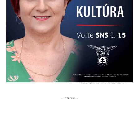
- Inzercia -