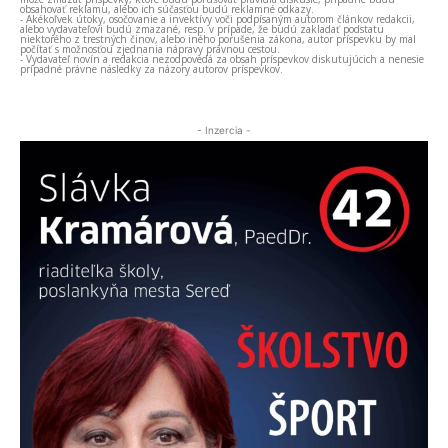
obsahovať reklamu, alebo ich súčasťou budú reklamné odkazy.
- Akékoľvek útoky, osočovanie a invektívy voči podpísaným autorom článkov redakcii,
alebo vydavateľovi budú zmazané, resp. v prípade, že budú zakladať podstatu
niektorého z trestných činov, alebo iného porušenia zákona, autor príspevku by mal
počítať s možnosťou zjednania nápravy právnou cestou.
- Vydavateľ novín a redakcia nezodpovedá za obsah príspevkov diskutujúcich a nenesie
prípadné právne následky za názory autorov príspevkov.
- Inzercia -