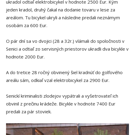
ukradol odtiaľ elektrobicykel v hodnote 2500 Eur. Kým
jeden kradol, druhý čakal na dodanie tovaru v lese za
areálom. Tu bicykel ukryli a následne predali neznámym
osobám za 600 Eur.
O pár dní sa vo dvojici (28 a 32r.) vlámali do spoločnosti v
Senici a odtiaľ zo servisných priestorov ukradli dva bicykle v
hodnote 2000 Eur.
A do tretice 28 ročný obvinený šiel kradnúť do golfového
areálu sám, odkiaľ vzal elektrobicykel za 2900 Eur.
Senickí kriminalisti zlodejov vypátrali a vyšetrovateľ ich
obvinil z prečinu krádeže. Bicykle v hodnote 7400 Eur
predali za pár stoviek.