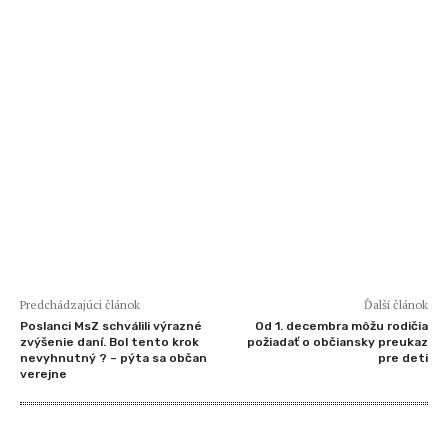
Predchádzajúci článok
Ďalší článok
Poslanci MsZ schválili výrazné
Od 1. decembra môžu rodičia
zvýšenie daní. Bol tento krok
požiadať o občiansky preukaz
nevyhnutný ? – pýta sa občan
pre deti
verejne