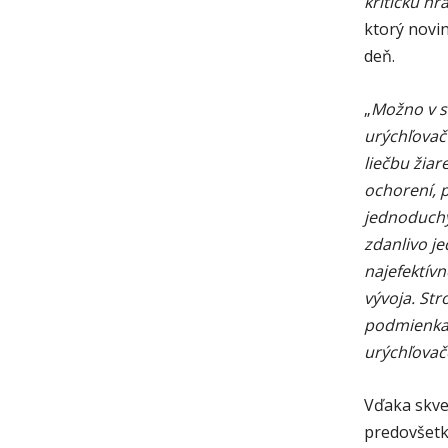
kritickú h
ktorý novi
deň.
„
Možno v s
urýchľovač
liečbu žia
ochorení, p
jednoduchý
zdanlivo j
najefektív
vývoja. Str
podmienkac
urýchľovač
Vďaka skve
predovšetk