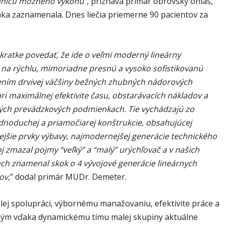
ranicu možného výkonu
“, priznáva primár obrovský ohlas,
nka zaznamenala. Dnes liečia priemerne 90 pacientov za
kratke povedať, že ide o veľmi moderný lineárny
 na rýchlu, mimoriadne presnú a vysoko sofistikovanú
rením drvivej väčšiny bežných zhubných nádorových
ri maximálnej efektivite času, obstarávacích nákladov a
ch prevádzkových podmienkach. Tie vychádzajú zo
ednoduchej a priamočiarej konštrukcie, obsahujúcej
nejšie prvky výbavy, najmodernejšej generácie technického
oj zmazal pojmy “veľký” a “malý” urýchľovač a v našich
h znamenal skok o 4 vývojové generácie lineárnych
ov
,” dodal primár MUDr. Demeter.
lej spolupráci, výbornému manažovaniu, efektivite práce a
ým vďaka dynamickému tímu malej skupiny aktuálne