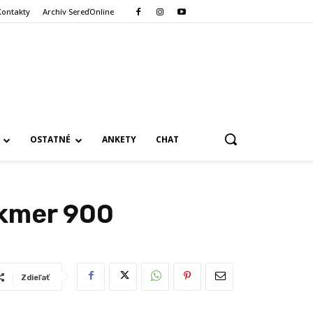
Kontakty
Archív SereďOnline
OSTATNÉ
ANKETY
CHAT
akmer 900
Zdieľať