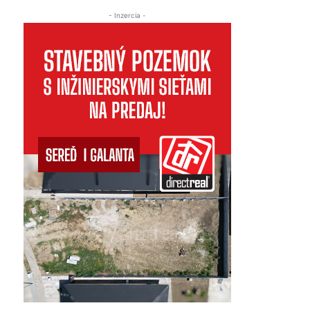
- Inzercia -