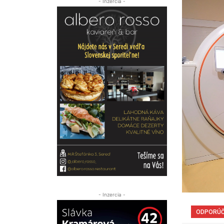
- Inzercia -
- Inzercia -
ODPORÚ