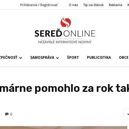
Prihlásenie / Registrovať
O nás
Tip na článok
Reklama
ZPEČNOSŤ
SAMOSPRÁVA
ŠPORT
PUBLICISTIKA
OBCE
márne pomohlo za rok t
0