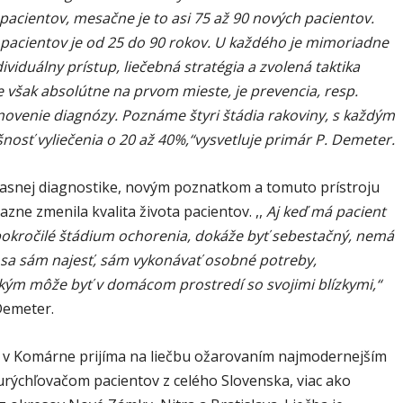
pacientov, mesačne je to asi 75 až 90 nových pacientov.
 pacientov je od 25 do 90 rokov. U každého je mimoriadne
dividuálny prístup, liečebná stratégia a zvolená taktika
je však absolútne na prvom mieste, je prevencia, resp.
novenie diagnózy. Poznáme štyri štádia rakoviny, s každým
nosť vyliečenia o 20 až 40%,“vysvetluje primár P. Demeter.
časnej diagnostike, novým poznatkom a tomuto prístroju
azne zmenila kvalita života pacientov. ,,
Aj keď má pacient
pokročilé štádium ochorenia, dokáže byť sebestačný, nemá
ie sa sám najesť, sám vykonávať osobné potreby,
ým môže byť v domácom prostredí so svojimi blízkymi,“
Demeter.
v Komárne prijíma na liečbu ožarovaním najmodernejším
urýchľovačom pacientov z celého Slovenska, viac ako