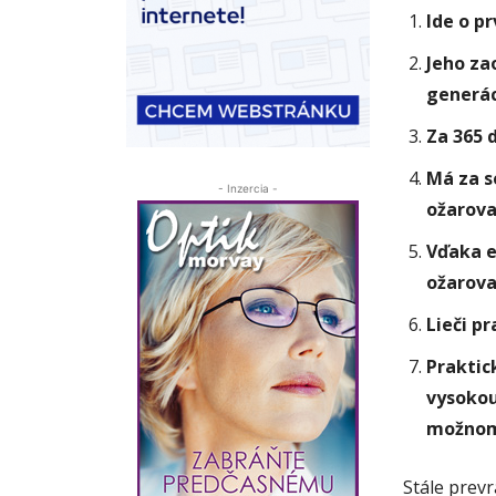
Ide o p
Jeho za
generác
Za 365 d
Má za s
- Inzercia -
ožarova
Vďaka e
ožarova
Lieči p
Praktic
vysokou
možnom 
Stále prevr