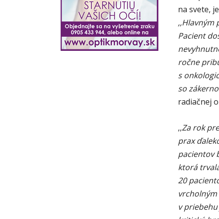
na svete, j
,,Hlavným p
Pacient do
nevyhnutné
ročne prib
s onkologi
so zákerno
radiačnej 
,,
Za rok pr
prax ďalek
pacientov 
ktorá trval
20 pacient
vrcholným 
v priebehu