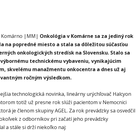
a Komárno |MM|
Onkológia v Komárne sa za jediný rok
a na popredné miesto a stala sa dôležitou súčasťou
rných onkologických stredísk na Slovensku. Stalo sa
 výbornému technickému vybaveniu, vynikajúcim
m, skvelému manažmentu onkocentra a dnes už aj
evantným ročným výsledkom.
jšia technologická novinka, lineárny urýchľovač Halcyon
átorom totiž už presne rok slúži pacientom v Nemocnici
torá je členom skupiny AGEL. Za rok prevádzky sa osvedčil
tokoľvek z odborníkov pri začatí jeho prevádzky
l a stále si drží niekoľko naj: