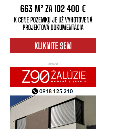
- Inzercia -