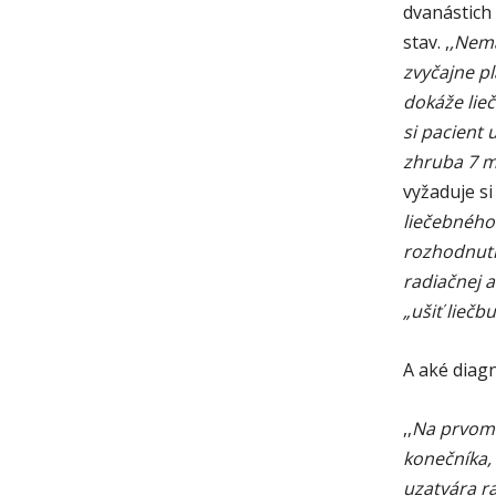
dvanástich
stav. ,
,Nemá
zvyčajne pl
dokáže lieč
si pacient 
zhruba 7 m
vyžaduje s
liečebného
rozhodnutí
radiačnej 
„ušiť liečb
A aké diag
,,
Na prvom m
konečníka, 
uzatvára r