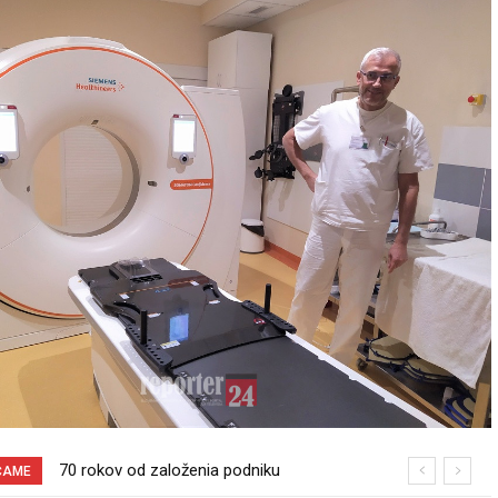
70 rokov od založenia podniku
Burina pri cyklotrase Sereď – Šúrovce
ČAME
Slovenské pečivárne v Seredi