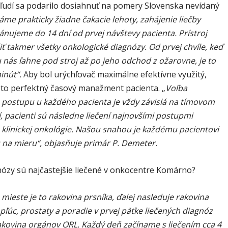
 ľudí sa podarilo dosiahnuť na pomery Slovenska nevídaný
me prakticky žiadne čakacie lehoty, zahájenie liečby
ánujeme do 14 dní od prvej návštevy pacienta. Prístroj
iť takmer všetky onkologické diagnózy. Od prvej chvíle, keď
u nás ľahne pod stroj až po jeho odchod z ožarovne, je to
inút“.
Aby bol urýchľovač maximálne efektívne využitý,
i to perfektný časový manažment pacienta. „
Voľba
 postupu u každého pacienta je vždy závislá na tímovom
, pacienti sú následne liečení najnovšími postupmi
a klinickej onkológie. Našou snahou je každému pacientovi
u na mieru“, objasňuje primár P. Demeter.
nózy sú najčastejšie liečené v onkocentre Komárno?
ieste je to rakovina prsníka, ďalej nasleduje rakovina
pľúc, prostaty a poradie v prvej päťke liečených diagnóz
akovina orgánov ORL. Každý deň začíname s liečením cca 4