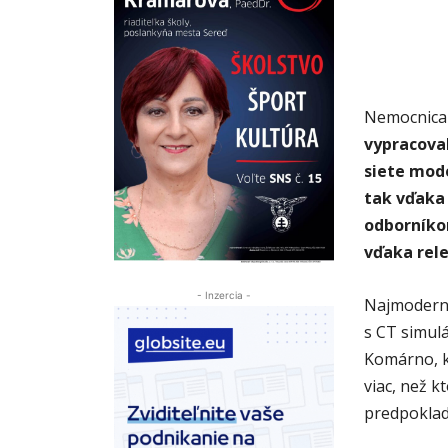
Nemocnic
vypracoval
siete mode
tak vďaka
odborníko
vďaka rel
- Inzercia -
Najmoderne
s CT simul
Komárno, k
viac, než k
predpoklada