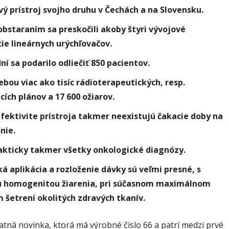
rvý prístroj svojho druhu v Čechách a na Slovensku.
obstaraním sa preskočili akoby štyri vývojové
ie lineárnych urýchľovačov.
ní sa podarilo odliečiť 850 pacientov.
ebou viac ako tisíc rádioterapeutických, resp.
cích plánov a 17 600 ožiarov.
fektivite prístroja takmer neexistujú čakacie doby na
nie.
rakticky takmer všetky onkologické diagnózy.
ká aplikácia a rozloženie dávky sú veľmi presné, s
 homogenitou žiarenia, pri súčasnom maximálnom
šetrení okolitých zdravých tkanív.
atná novinka, ktorá má výrobné číslo 66 a patrí medzi prvé