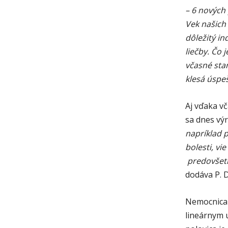
– 6 nových 
Vek našich
dôležitý in
liečby. Čo 
včasné sta
klesá úspeš
Aj vďaka v
sa dnes výr
napríklad 
bolesti, v
predovšetk
dodáva P. 
Nemocnica 
lineárnym 