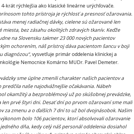
e 4-krát rýchlejšia ako klasické lineárne urýchľovače.
rínosom tohto prístroja je rýchlosť a presnosť ožarovania.
stáva menej radiačnej dávky, cielene sú ožarované len
 miesta, bez zásahu okolitých zdravých tkanív. Keďže
udne na Slovensku takmer 23 000 nových pacientov
ckým ochorením, náš prístroj dáva pacientom šancu v boji
u diagnózou“
, vysvetľuje primár oddelenia klinickej a
onkológie Nemocnice Komárno MUDr. Pavel Demeter.
evádzky sme úplne zmenili charakter našich pacientov a
o predčila naše najodvážnejšie očakávania. Nábeh
bol okamžitý a bezproblémový už po skúšobnej prevádzke,
a len prvé štyri dni. Desať dní po prvom ožarovaní sme mali
ov za zmenu a o ďalších 7 dní to už bol dvojnásobok. Našim
výkonom bolo 106 pacientov, ktorí absolvovali ožarovanie
 jedného dňa, kedy celý náš personál oddelenia dosiahol