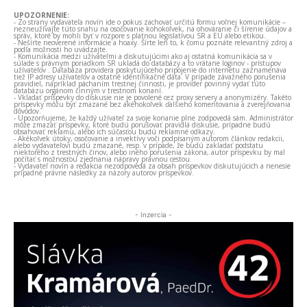
UPOZORNENIE:
- Zo strany vydavateľa novín ide o pokus zachovať určitú formu voľnej komunikácie –
nezneužívajte túto snahu na osočovanie kohokoľvek, na ohováranie či šírenie údajov a
správ, ktoré by mohli byť v rozpore s platnou legislatívou SR a EÚ alebo etikou.
- Nešírte neoverené informácie a hoaxy. Šírte len to, k čomu poznáte relevantný zdroj a
podľa možnosti ho uvádzajte.
- Komunikácia medzi užívateľmi a diskutujúcimi ako aj ostatná komunikácia sa v
súlade s právnym poriadkom SR ukladá do databázy a to vrátane loginov - prístupov
užívateľov . Databáza providera poskytujúceho pripojenie do internetu zaznamenáva
tiež IP adresy užívateľov a ostatné identifikačné dáta. V prípade závažného porušenia
pravidiel, napríklad páchaním trestnej činnosti, je provider povinný vydať túto
databázu orgánom činným v trestnom konaní.
- Vkladať príspevky do diskusie nie je povolené cez proxy servery a anonymizéry. Takéto
príspevky môžu byť zmazané bez akéhokoľvek ďalšieho komentovania a zverejňovania
dôvodov.
- Upozorňujeme, že každý užívateľ za svoje konanie plne zodpovedá sám. Administrátor
môže zmazať príspevky, ktoré budú porušovať pravidlá diskusie, prípadne budú
obsahovať reklamu, alebo ich súčasťou budú reklamné odkazy.
- Akékoľvek útoky, osočovanie a invektívy voči podpísaným autorom článkov redakcii,
alebo vydavateľovi budú zmazané, resp. v prípade, že budú zakladať podstatu
niektorého z trestných činov, alebo iného porušenia zákona, autor príspevku by mal
počítať s možnosťou zjednania nápravy právnou cestou.
- Vydavateľ novín a redakcia nezodpovedá za obsah príspevkov diskutujúcich a nenesie
prípadné právne následky za názory autorov príspevkov.
- Inzercia -