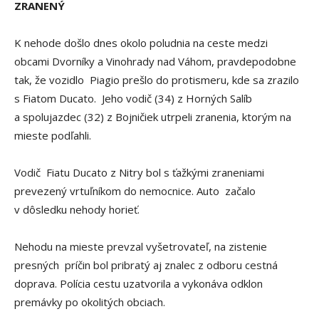
ZRANENÝ
K nehode došlo dnes okolo poludnia na ceste medzi
obcami Dvorníky a Vinohrady nad Váhom, pravdepodobne
tak, že vozidlo Piagio prešlo do protismeru, kde sa zrazilo
s Fiatom Ducato. Jeho vodič (34) z Horných Salíb
a spolujazdec (32) z Bojničiek utrpeli zranenia, ktorým na
mieste podľahli.
Vodič Fiatu Ducato z Nitry bol s ťažkými zraneniami
prevezený vrtuľníkom do nemocnice. Auto začalo
v dôsledku nehody horieť.
Nehodu na mieste prevzal vyšetrovateľ, na zistenie
presných príčin bol pribratý aj znalec z odboru cestná
doprava. Polícia cestu uzatvorila a vykonáva odklon
premávky po okolitých obciach.