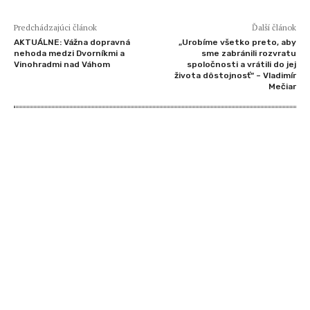
Predchádzajúci článok
Ďalší článok
AKTUÁLNE: Vážna dopravná
„Urobíme všetko preto, aby
nehoda medzi Dvorníkmi a
sme zabránili rozvratu
Vinohradmi nad Váhom
spoločnosti a vrátili do jej
života dôstojnosť“ – Vladimír
Mečiar