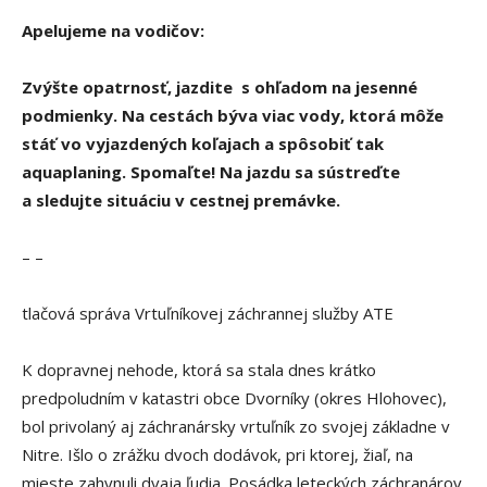
Apelujeme na vodičov:
Zvýšte opatrnosť, jazdite s ohľadom na jesenné
podmienky. Na cestách býva viac vody, ktorá môže
stáť vo vyjazdených koľajach a spôsobiť tak
aquaplaning. Spomaľte! Na jazdu sa sústreďte
a sledujte situáciu v cestnej premávke.
– –
tlačová správa Vrtuľníkovej záchrannej služby ATE
K dopravnej nehode, ktorá sa stala dnes krátko
predpoludním v katastri obce Dvorníky (okres Hlohovec),
bol privolaný aj záchranársky vrtuľník zo svojej základne v
Nitre. Išlo o zrážku dvoch dodávok, pri ktorej, žiaľ, na
mieste zahynuli dvaja ľudia. Posádka leteckých záchranárov