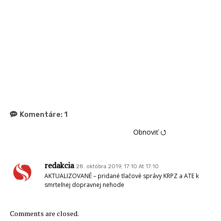
Komentáre:
1
Obnoviť ⭯
redakcia
28. októbra 2019, 17:10 At 17:10
AKTUALIZOVANÉ – pridané tlačové správy KRPZ a ATE k
smrteľnej dopravnej nehode
Comments are closed.