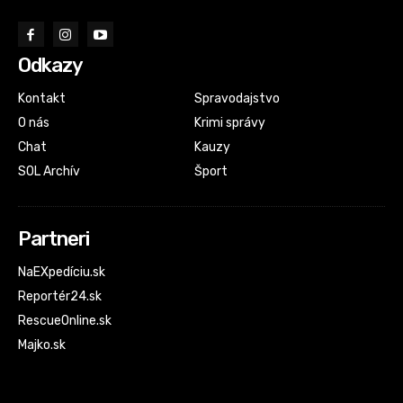
Odkazy
Kontakt
Spravodajstvo
O nás
Krimi správy
Chat
Kauzy
SOL Archív
Šport
Partneri
NaEXpedíciu.sk
Reportér24.sk
RescueOnline.sk
Majko.sk