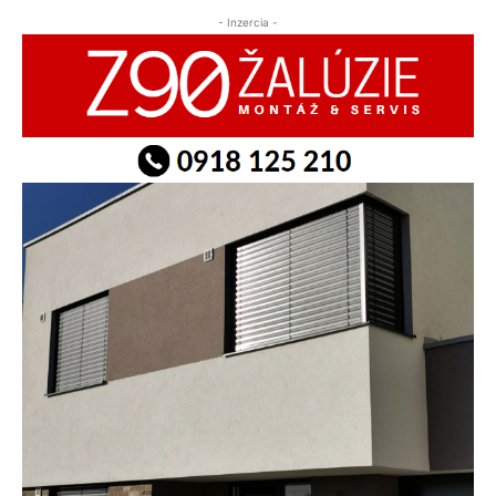
- Inzercia -