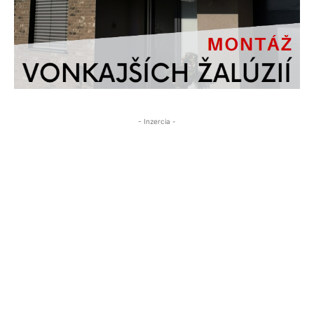
- Inzercia -