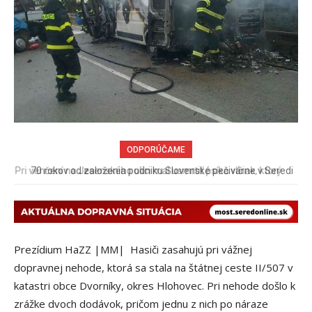
ODPORÚČAME
70 rokov od založenia podniku Slovenské pečivárne v Seredi
Prezídium HaZZ |MM| Hasiči zasahujú pri vážnej
dopravnej nehode, ktorá sa stala na štátnej ceste II/507 v
katastri obce Dvorníky, okres Hlohovec. Pri nehode došlo k
zrážke dvoch dodávok, pričom jednu z nich po náraze