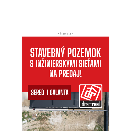
- Inzercia -