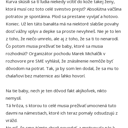
Kurva skúsili sa tí ľudia niekedy vcítiť do kože takej ženy,
ktorá musí cez toto celé svinstvo prejsť? Absolútna väčšina
potratov je spontánna. Plod sa prestane vyvíjať a hotovo.
Koniec. Už len táto banalita má na niektoré slabšie povahy
dosť vážny vplyv a depke sa proste nevyhneš. Nie je to len
z toho, že niečo umrelo, ale aj z toho, že sa ti to nenarodí.
Čo potom musia prežívať tie baby, ktoré sa musia
rozhodnúť? Organizátor pochodu Marek Michalčík v
rozhovore pre SME vyhlásil, že znásilnenie nemôže byť
dôvodom na potrat. Tak, ja by som len dodal, že sa mu to
chalaňovi bez maternice asi ľahko hovorí.
Na tie baby, nech je ten dôvod fakt akýkoľvek, nikto
nemyslí.
Tá hrôza, s ktorou to celé musia prežívať umocnená tuto
davmi na námestiach, ktoré ich teraz pomaly odsudzujú z
vrážd.
No nič, čo sme týmto chceli povedať, a motivovala nás k