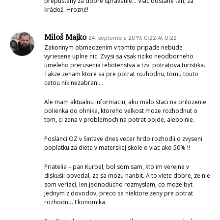
prepustený za dobré správanie… Viac dostane ten, za
krádež. Hrozné!
Miloš Majko
24. septembra 2019, 0:22 At 0:22
Zakonnym obmedzenim v tomto pripade nebude
vyriesene uplne nic. Zvysi sa vsak riziko neodborneho
umeleho prerusenia tehotenstva a tzv. potratova turistika.
Takze zenam ktore sa pre potrat rozhodnu, tomu touto
cetou nik nezabrani…
Ale mam aktualnu informaciu, ako malo staci na prilozenie
polienka do ohnika, ktoreho velkost moze rozhodnut o
tom, ci zena v problemoch na potrat pojde, alebo nie.
Poslanci OZ v Sintave dnes vecer hrdo rozhodli o zvyseni
poplatku za dieta v materskej skole o viac ako 50% !!
Priatelia – pan Kurbel, bol som sam, kto im verejne v
diskusii povedal, ze sa mozu hanbit. A to viete dobre, ze nie
som veriaci, len jednoducho rozmyslam, co moze byt
jednym z dovodov, preco sa niektore zeny pre potrat
rozhodnu. Ekonomika.