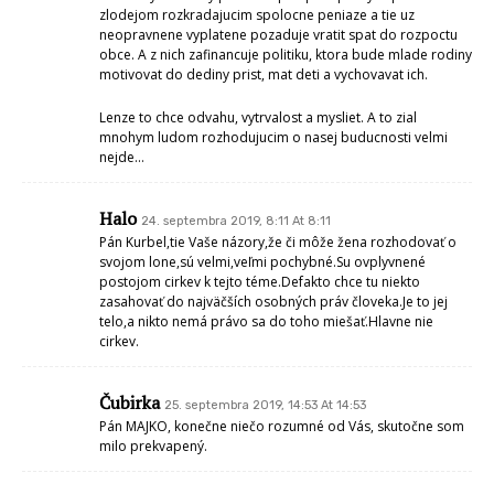
zlodejom rozkradajucim spolocne peniaze a tie uz
neopravnene vyplatene pozaduje vratit spat do rozpoctu
obce. A z nich zafinancuje politiku, ktora bude mlade rodiny
motivovat do dediny prist, mat deti a vychovavat ich.
Lenze to chce odvahu, vytrvalost a mysliet. A to zial
mnohym ludom rozhodujucim o nasej buducnosti velmi
nejde…
Halo
24. septembra 2019, 8:11 At 8:11
Pán Kurbel,tie Vaše názory,že či môže žena rozhodovať o
svojom lone,sú velmi,veľmi pochybné.Su ovplyvnené
postojom cirkev k tejto téme.Defakto chce tu niekto
zasahovať do najväčších osobných práv človeka.Je to jej
telo,a nikto nemá právo sa do toho miešať.Hlavne nie
cirkev.
Čubirka
25. septembra 2019, 14:53 At 14:53
Pán MAJKO, konečne niečo rozumné od Vás, skutočne som
milo prekvapený.