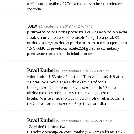
dieťa bude postihnuté? To sa naozaj vrátime do minulého
storočia?
tony
26. septembra 2019, 17:12 At 17:12
p.kurbel to co pre boha pozerate ake videa?to bolo niekde
z pakistanu, viete co vlastne pisete? 2 kg dieta je tak 33
tyzdnov stare,8 tyzdnovy plod o ktorom tu debatujeme ma
1,5 GRAMU to je velkost fazule,2,5kg deti sa uz niekedy
predcasne rodia a idu do inkubatorov.
Pavol Kurbel
26. septembra 2019, 19:34 At 19:34
video bolo z USA nie z Pakistanu. Tam v niektorých štátoch
sú interupcie povolené až do okamihu pôrodu.
U nás je ukončenie tehotenstva povolené do 12 teho
týždňa nie do 8 meho a to sú tri mesiace, takže to nie je
fazuľa. Pozrite si videho odtrhnutých nôh či rúk a potom s
čistým svedomím povedzte že je to v poriadku.
Pavol Kurbel
26. septembra 2019, 19:39 At 19:39
12. týždeň tehotenstva
Dieťatko dosahuje veľkosť limetky (6 – 8 cm); váži asi 14 – 20