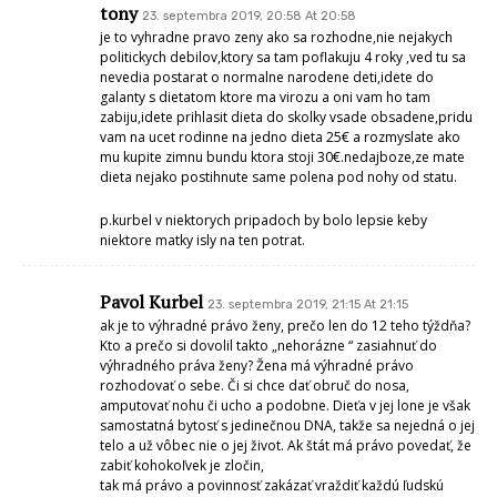
tony
23. septembra 2019, 20:58 At 20:58
je to vyhradne pravo zeny ako sa rozhodne,nie nejakych
politickych debilov,ktory sa tam poflakuju 4 roky ,ved tu sa
nevedia postarat o normalne narodene deti,idete do
galanty s dietatom ktore ma virozu a oni vam ho tam
zabiju,idete prihlasit dieta do skolky vsade obsadene,pridu
vam na ucet rodinne na jedno dieta 25€ a rozmyslate ako
mu kupite zimnu bundu ktora stoji 30€.nedajboze,ze mate
dieta nejako postihnute same polena pod nohy od statu.
p.kurbel v niektorych pripadoch by bolo lepsie keby
niektore matky isly na ten potrat.
Pavol Kurbel
23. septembra 2019, 21:15 At 21:15
ak je to výhradné právo ženy, prečo len do 12 teho týždňa?
Kto a prečo si dovolil takto „nehorázne “ zasiahnuť do
výhradného práva ženy? Žena má výhradné právo
rozhodovať o sebe. Či si chce dať obruč do nosa,
amputovať nohu či ucho a podobne. Dieťa v jej lone je však
samostatná bytosť s jedinečnou DNA, takže sa nejedná o jej
telo a už vôbec nie o jej život. Ak štát má právo povedať, že
zabiť kohokoľvek je zločin,
tak má právo a povinnosť zakázať vraždiť každú ľudskú