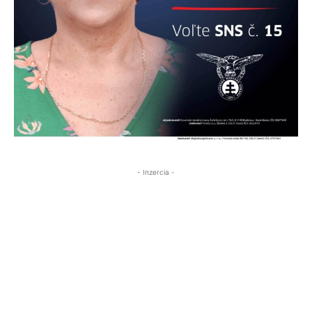
- Inzercia -