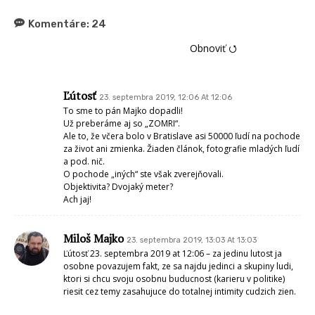
Komentáre:
24
Obnoviť ⭯
Ľútosť
23. septembra 2019, 12:06 At 12:06
To sme to pán Majko dopadli!
Už preberáme aj so „ZOMRI“.
Ale to, že včera bolo v Bratislave asi 50000 ľudí na pochode
za život ani zmienka. Žiaden článok, fotografie mladých ľudí
a pod. nič.
O pochode „iných“ ste však zverejňovali.
Objektivita? Dvojaký meter?
Ach jaj!
Miloš Majko
23. septembra 2019, 13:03 At 13:03
Ľútosť 23. septembra 2019 at 12:06 – za jedinu lutost ja
osobne povazujem fakt, ze sa najdu jedinci a skupiny ludi,
ktori si chcu svoju osobnu buducnost (karieru v politike)
riesit cez temy zasahujuce do totalnej intimity cudzich zien.