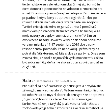
tie ženy, ktoré sú v zlej ekonomickej či inej situácii môžu
dieťa donosiť a ponúknuť ho na adopciu. Nemusia ho ani
vidieť. Dnes tisíce párov čakajú na adopciu. Poznám viacero
prípadov, kedy si biely adoptovali cigánčatá, lebo po
rokoch čakania na biele dieťa stratili nádej na adopciu.
Taktiež existuje niekoľko organizácii, ktoré pomáhajú
mamičkám po všetkých stránkach včetne finančnej. A že
moje názory sú ovplyvnené názorom cirkvi? A čím su
ovplyvnené názory Slovákov keď v poslednom priekume
verejnej mienky z 11-17 septembra 2019 dve tretiny
respondentov povedalo, že nepovažujú právo ženy na
potrat dieťaťa ktorému už bije srdce za správne. Dnes som
zrovna čítal, že podľa najnovších výskumov dieťaťu začína
byť srdce na 16ty deň a nie ako sa doteraz uvádzalo až na
21vý deň.
Halo
26. septembra 2019, 8:56 At 8:56
Pre Kurbel,za prvé Našťastie Vy neurcujete a nevydavate
zákony,čo má viac nastalo Vo Vašom komentári,ohliadnuc
od toho,že ste to myslel dobré,ale ten výraz,že adoptovali
„Cigancata“,hovorí za všetko.Nie sú to stenové,pán
Kurbel.Vas názor je taký,aký je,ale vatsina ľudí,našťastie
zodpovedných,je toho názoru,žena ako taká si rozhoduje