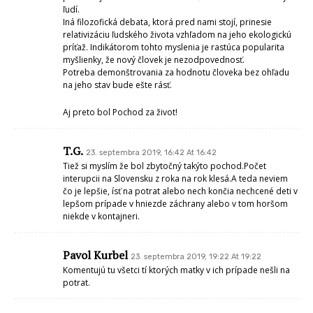
ľudí.
Iná filozofická debata, ktorá pred nami stojí, prinesie
relativizáciu ľudského života vzhľadom na jeho ekologickú
príťaž. Indikátorom tohto myslenia je rastúca popularita
myšlienky, že nový človek je nezodpovednosť.
Potreba demonštrovania za hodnotu človeka bez ohľadu
na jeho stav bude ešte rásť.
Aj preto bol Pochod za život!
T.G.
23. septembra 2019, 16:42 At 16:42
Tiež si myslím že bol zbytočný takýto pochod.Počet
interupcii na Slovensku z roka na rok klesá.A teda neviem
čo je lepšie, ísť na potrat alebo nech končia nechcené deti v
lepšom prípade v hniezde záchrany alebo v tom horšom
niekde v kontajneri.
Pavol Kurbel
23. septembra 2019, 19:22 At 19:22
Komentujú tu všetci tí ktorých matky v ich prípade nešli na
potrat.