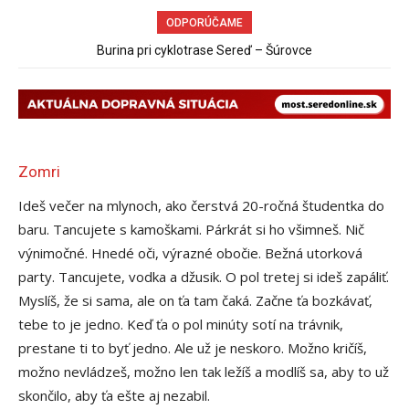
ODPORÚČAME
Burina pri cyklotrase Sereď – Šúrovce
Zomri
Ideš večer na mlynoch, ako čerstvá 20-ročná študentka do
baru. Tancujete s kamoškami. Párkrát si ho všimneš. Nič
výnimočné. Hnedé oči, výrazné obočie. Bežná utorková
party. Tancujete, vodka a džusik. O pol tretej si ideš zapáliť.
Myslíš, že si sama, ale on ťa tam čaká. Začne ťa bozkávať,
tebe to je jedno. Keď ťa o pol minúty sotí na trávnik,
prestane ti to byť jedno. Ale už je neskoro. Možno kričíš,
možno nevládzeš, možno len tak ležíš a modlíš sa, aby to už
skončilo, aby ťa
ešte aj nezabil.