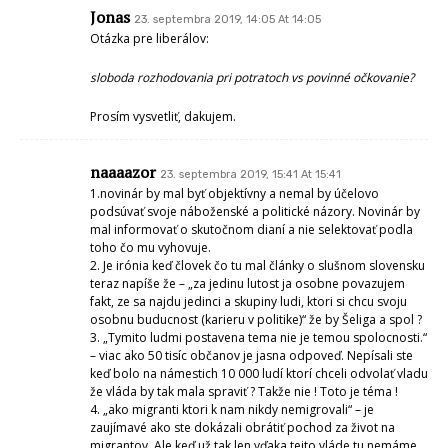
Jonas
23. septembra 2019, 14:05 At 14:05
Otázka pre liberálov:
sloboda rozhodovania pri potratoch vs povinné očkovanie?
Prosím vysvetliť, dakujem.
naaaazor
23. septembra 2019, 15:41 At 15:41
1.novinár by mal byť objektívny a nemal by účelovo
podsúvať svoje náboženské a politické názory. Novinár by
mal informovať o skutočnom dianí a nie selektovať podla
toho čo mu vyhovuje.
2. Je irónia keď človek čo tu mal články o slušnom slovensku
teraz napíše že – „za jedinu lutost ja osobne povazujem
fakt, ze sa najdu jedinci a skupiny ludi, ktori si chcu svoju
osobnu buducnost (karieru v politike)“ že by Šeliga a spol ?
3. „Tymito ludmi postavena tema nie je temou spolocnosti.“
– viac ako 50 tisíc občanov je jasna odpoveď. Nepísali ste
keď bolo na námestich 10 000 ludí ktorí chceli odvolať vladu
že vláda by tak mala spraviť ? Takže nie ! Toto je téma !
4. „ako migranti ktori k nam nikdy nemigrovali“ – je
zaujímavé ako ste dokázali obrátiť pochod za život na
migrantov. Ale keď už tak len vďaka tejto vláde tu nemáme