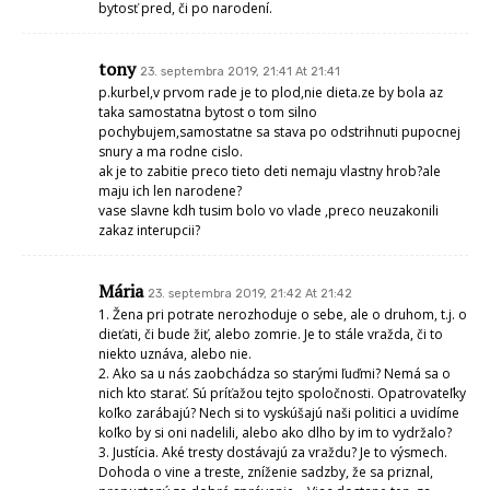
bytosť pred, či po narodení.
tony
23. septembra 2019, 21:41 At 21:41
p.kurbel,v prvom rade je to plod,nie dieta.ze by bola az
taka samostatna bytost o tom silno
pochybujem,samostatne sa stava po odstrihnuti pupocnej
snury a ma rodne cislo.
ak je to zabitie preco tieto deti nemaju vlastny hrob?ale
maju ich len narodene?
vase slavne kdh tusim bolo vo vlade ,preco neuzakonili
zakaz interupcii?
Mária
23. septembra 2019, 21:42 At 21:42
1. Žena pri potrate nerozhoduje o sebe, ale o druhom, t.j. o
dieťati, či bude žiť, alebo zomrie. Je to stále vražda, či to
niekto uznáva, alebo nie.
2. Ako sa u nás zaobchádza so starými ľuďmi? Nemá sa o
nich kto starať. Sú príťažou tejto spoločnosti. Opatrovateľky
koľko zarábajú? Nech si to vyskúšajú naši politici a uvidíme
koľko by si oni nadelili, alebo ako dlho by im to vydržalo?
3. Justícia. Aké tresty dostávajú za vraždu? Je to výsmech.
Dohoda o vine a treste, zníženie sadzby, že sa priznal,