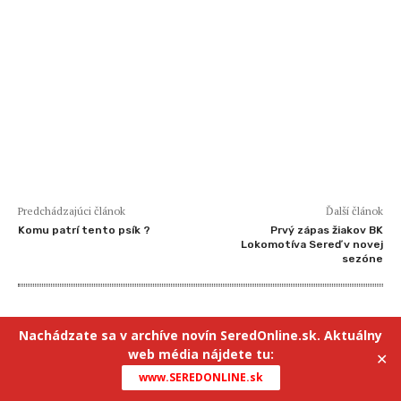
Predchádzajúci článok
Ďalší článok
Komu patrí tento psík ?
Prvý zápas žiakov BK
Lokomotíva Sereď v novej
sezóne
Nachádzate sa v archíve novín SeredOnline.sk. Aktuálny
web média nájdete tu:
✕
www.SEREDONLINE.sk