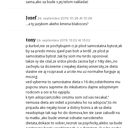
sama,ako sa bude s jej telom nakladať.
Jozef
26. septembra 2019, 10:28 At 10:28
…a ty jazykom akeho kmena blaboces?
tony
26. septembra 2019, 13:02 At 13:02
p.kurbel,nie ze pochybujem ci je plod samostatna bytost,ak
by sa predo mnou zjavil pan boh a tvrdil ,ze plod je
samostatna bytost ,tak by som mu tvrdo oponoval.
takze vy ste cital,ze srdce plodu zacina byt v 16ty den,,no
zachvylu sa dozvieme z nejakej slavnej univerzity,ze dieta
vlastne vie aj rozpravat a urcite mu uz normalne funguje aj
mozog.
ved vyberme to samostatne dieta v 16 dni,odstrihnime mu
pupcnu snuru supnime do inkubatoru dajme adoptivnym
rodicom a oni si ho vypiplu.
k tym adopciam,tolko cinizmu som od vas necakal,“
nemusia dieta ani vidiet a ponuknu ho na adopciu“,to mi
pripada ako nejaky tovar a dobry biznis a ak sa dieta
neadoptuje tak sup ho do domova,len ste zase zabudli na
tu matku ,ako bude vnimat odnatie narodeneho
dietata,dokaze to vobec,nezruti sa psychicky,alebo sa bude