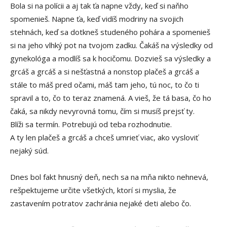
Bola si na polícii a aj tak ťa napne vždy, keď si naňho
spomenieš. Napne ťa, keď vidíš modriny na svojich
stehnách, keď sa dotkneš studeného pohára a spomenieš
si na jeho vlhký pot na tvojom zadku. Čakáš na výsledky od
gynekológa a modlíš sa k hocičomu. Dozvieš sa výsledky a
grcáš a grcáš a si nešťastná a nonstop plačeš a grcáš a
stále to máš pred očami, máš tam jeho, tú noc, to čo ti
spravil a to, čo to teraz znamená. A vieš, že tá basa, čo ho
čaká, sa nikdy nevyrovná tomu, čím si musíš prejsť ty.
Blíži sa termín. Potrebujú od teba rozhodnutie.
A ty len plačeš a grcáš a chceš umrieť viac, ako vysloviť
nejaký súd.
Dnes bol fakt hnusný deň, nech sa na mňa nikto nehnevá,
rešpektujeme určite všetkých, ktorí si myslia, že
zastavením potratov zachránia nejaké deti alebo čo.