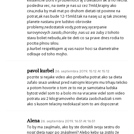
existencne borit v problemoch aj s dietatom ak si ho necha.
posledna vec, na svete je nas uz cez 7mld,krajiny ako
cina,india by mali mat po druhom dietati ist povinne na
potrat,ak nas bude 12-15mld.tak na nasej uz aj tak znicenej
planete nastanu pre ludstvo obrovske
problemy,nedostatok vody,potravy,vycerpanie
surovynovych zasob,choroby ,nas uz asi zuby z tohoto
stavu boliet nebudu,ale tie deti co sa prave dnes rodia to
pocitia plnou silou.
p.kurbel respektujem aj vas nazor hoci sa diametralne
odlisuje od toho mojho.
pavol kurbel
26. septembra 2019, 15:12 At 15:12
pozrite si nejake video ako prebieha potrat ako sa dieta
zufalo snazi uniknut pred natrojmi ktorymi mu trhaju telicko
a potom hovorte o tom ze to nie je samotatna ludska
bytost videl som to a bolo mi na vracanie videl som video
potratu asi 2 kilogramoveho dietata zaobchadzali s nim
ako s kusom telaciny nedokazal som to ani dopozerat
Alena
26. septembra 2019, 16:51 At 16:51
To by ma zaujímalo, ako by ste donútili svoju sestru do
nosiť dieťa napr po znásilnení? Alebo keby sa zistilo že