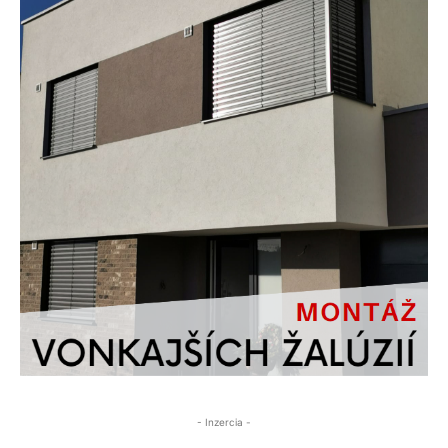
- Inzercia -