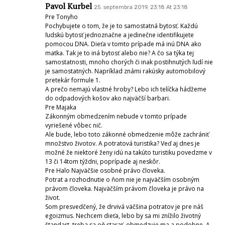
Pavol Kurbel
25. septembra 2019, 23:18 At 23:18
Pre Tonyho
Pochybujete o tom, že je to samostatná bytosť. Každú
ľudskú bytosť jednoznačne a jedinečne identifikujete
pomocou DNA. Dieťa v tomto prípade má inú DNA ako
matka. Tak je to iná bytosť alebo nie? A čo sa týka tej
samostatnosti, mnoho chorých či inak postihnutých ľudí nie
je samostatných. Napríklad známi rakúsky automobilový
pretekár formule 1.
A prečo nemajú vlastné hroby? Lebo ich telíčka hádžeme
do odpadových košov ako najväčší barbari.
Pre Majaka
Zákonným obmedzením nebude v tomto prípade
vyriešené vôbec nič.
Ale bude, lebo toto zákonné obmedzenie môže zachrániť
množstvo životov. A potratová turistika? Veď aj dnes je
možné že niektoré ženy idú na takúto turistiku povedzme v
13 či 14tom týždni, poprípade aj neskôr.
Pre Halo Najväčšie osobné právo človeka.
Potrat a rozhodnutie o ňom nie je najväčším osobným
právom človeka. Najväčším právom človeka je právo na
život.
Som presvedčený, že drvivá väčšina potratov je pre náš
egoizmus. Nechcem dieťa, lebo by sa mi znížilo životný
štandart, treba sa oň starať, obmedzuje ma a podobne. A