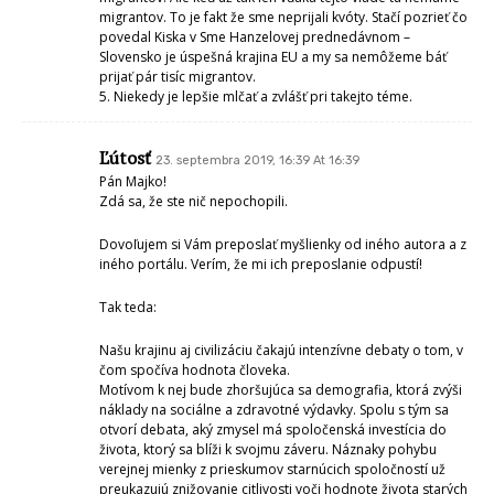
migrantov. To je fakt že sme neprijali kvóty. Stačí pozrieť čo
povedal Kiska v Sme Hanzelovej prednedávnom –
Slovensko je úspešná krajina EU a my sa nemôžeme báť
prijať pár tisíc migrantov.
5. Niekedy je lepšie mlčať a zvlášť pri takejto téme.
Ľútosť
23. septembra 2019, 16:39 At 16:39
Pán Majko!
Zdá sa, že ste nič nepochopili.
Dovoľujem si Vám preposlať myšlienky od iného autora a z
iného portálu. Verím, že mi ich preposlanie odpustí!
Tak teda:
Našu krajinu aj civilizáciu čakajú intenzívne debaty o tom, v
čom spočíva hodnota človeka.
Motívom k nej bude zhoršujúca sa demografia, ktorá zvýši
náklady na sociálne a zdravotné výdavky. Spolu s tým sa
otvorí debata, aký zmysel má spoločenská investícia do
života, ktorý sa blíži k svojmu záveru. Náznaky pohybu
verejnej mienky z prieskumov starnúcich spoločností už
preukazujú znižovanie citlivosti voči hodnote života starých