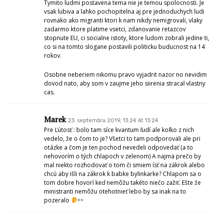
Tymito ludmi postavena tema nie je temou spolocnosti. Je
vsak lubiva a lahko pochopitelna aj pre jednoduchych ludi
rovnako ako migranti ktori k nam nikdy nemigrovali, vlaky
zadarmo ktore platime vsetci, zdanovanie retazcov
stopnute EU, ci socialne istoty, ktore ludom zobrali jedine ti,
co si na tomto slogane postavili politicku buducnost na 14
rokov.
Osobne neberiem nikomu pravo vyjadrit nazor no nevidim
dovod nato, aby som v zaujme jeho siirenia stracal vlastny
cas.
Marek
23. septembra 2019, 13:24 At 13:24
Pre Ľútosť : bolo tam síce kvantum ľudí ale koľko z nich
vedelo, že o čom to je? Všetci to tam podporovali ale pri
otázke a čom je ten pochod nevedeli odpovedať (a to
nehovorím o tých chlapoch v zelenom) A najmä prečo by
mal niekto rozhodovať o tom či smiem ísť na zákrok alebo
chcú aby išli na zákrok k babke bylinkarke? Chlapom sa o
tom dobre hovorí keď nemôžu takéto niečo zažiť. Ešte že
ministranti nemôžu otehotnieť lebo by sa inak na to
pozeralo