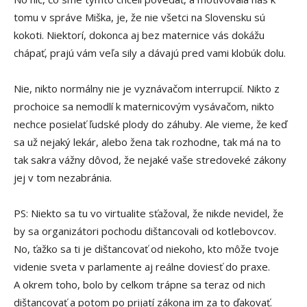
tomu v správe Miška, je, že nie všetci na Slovensku sú
kokoti. Niektorí, dokonca aj bez maternice vás dokážu
chápať, prajú vám veľa sily a dávajú pred vami klobúk dolu.
Nie, nikto normálny nie je vyznávačom interrupcií. Nikto z
prochoice sa nemodlí k maternicovým vysávačom, nikto
nechce posielať ľudské plody do záhuby. Ale vieme, že keď
sa už nejaký lekár, alebo žena tak rozhodne, tak má na to
tak sakra vážny dôvod, že nejaké vaše stredoveké zákony
jej v tom nezabránia.
PS: Niekto sa tu vo virtualite sťažoval, že nikde nevidel, že
by sa organizátori pochodu dištancovali od kotlebovcov.
No, ťažko sa ti je dištancovať od niekoho, kto môže tvoje
videnie sveta v parlamente aj reálne doviesť do praxe.
A okrem toho, bolo by celkom trápne sa teraz od nich
dištancovať a potom po prijatí zákona im za to ďakovať.