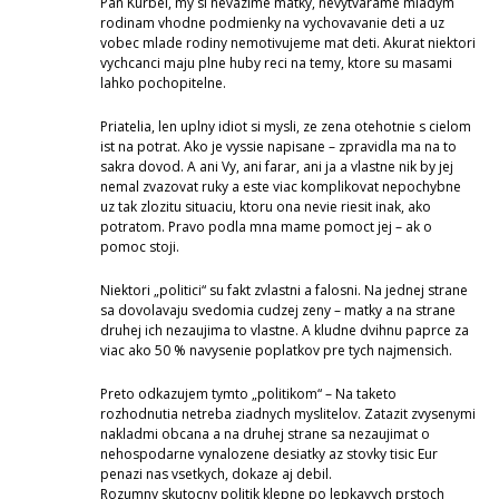
Pan Kurbel, my si nevazime matky, nevytvarame mladym
rodinam vhodne podmienky na vychovavanie deti a uz
vobec mlade rodiny nemotivujeme mat deti. Akurat niektori
vychcanci maju plne huby reci na temy, ktore su masami
lahko pochopitelne.
Priatelia, len uplny idiot si mysli, ze zena otehotnie s cielom
ist na potrat. Ako je vyssie napisane – zpravidla ma na to
sakra dovod. A ani Vy, ani farar, ani ja a vlastne nik by jej
nemal zvazovat ruky a este viac komplikovat nepochybne
uz tak zlozitu situaciu, ktoru ona nevie riesit inak, ako
potratom. Pravo podla mna mame pomoct jej – ak o
pomoc stoji.
Niektori „politici“ su fakt zvlastni a falosni. Na jednej strane
sa dovolavaju svedomia cudzej zeny – matky a na strane
druhej ich nezaujima to vlastne. A kludne dvihnu paprce za
viac ako 50 % navysenie poplatkov pre tych najmensich.
Preto odkazujem tymto „politikom“ – Na taketo
rozhodnutia netreba ziadnych myslitelov. Zatazit zvysenymi
nakladmi obcana a na druhej strane sa nezaujimat o
nehospodarne vynalozene desiatky az stovky tisic Eur
penazi nas vsetkych, dokaze aj debil.
Rozumny skutocny politik klepne po lepkavych prstoch