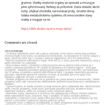
gramov. Všetky vnútorné orgány sú vyvinuté a mozog je
plne vyformovaný. Reflexy sú prítomné. Dieťa dokáže skrčiť
nohy, ohýbať chodidlá, narovnávať prsty, zvraštiť obrvy.
Vďaka metabolickému systému cíti emocionálne stavy
matky a reaguje na ne.
https://4life.sk/ako-vyzera-moje-dieta/
Comments are closed.
UPOZORNENIE:
- Zo strany vydavateľa novín ide o pokus zachovať určitú formu voľnej komunikácie –
nezneužívajte túto snahu na osočovanie kohokoľvek, na ohováranie či šírenie údajov a
správ, ktoré by mohli byť v rozpore s platnou legislatívou SR a EÚ alebo etikou.
- Nešírte neoverené informácie a hoaxy. Šírte len to, k čomu poznáte relevantný zdroj a
podľa možnosti ho uvádzajte.
- Komunikácia medzi užívateľmi a diskutujúcimi ako aj ostatná komunikácia sa v
súlade s právnym poriadkom SR ukladá do databázy a to vrátane loginov - prístupov
užívateľov . Databáza providera poskytujúceho pripojenie do internetu zaznamenáva
tiež IP adresy užívateľov a ostatné identifikačné dáta. V prípade závažného porušenia
pravidiel, napríklad páchaním trestnej činnosti, je provider povinný vydať túto
databázu orgánom činným v trestnom konaní.
- Vkladať príspevky do diskusie nie je povolené cez proxy servery a anonymizéry. Takéto
príspevky môžu byť zmazané bez akéhokoľvek ďalšieho komentovania a zverejňovania
dôvodov.
- Upozorňujeme, že každý užívateľ za svoje konanie plne zodpovedá sám. Administrátor
môže zmazať príspevky, ktoré budú porušovať pravidlá diskusie, prípadne budú
obsahovať reklamu, alebo ich súčasťou budú reklamné odkazy.
- Akékoľvek útoky, osočovanie a invektívy voči podpísaným autorom článkov redakcii,
alebo vydavateľovi budú zmazané, resp. v prípade, že budú zakladať podstatu
niektorého z trestných činov, alebo iného porušenia zákona, autor príspevku by mal
počítať s možnosťou zjednania nápravy právnou cestou.
- Vydavateľ novín a redakcia nezodpovedá za obsah príspevkov diskutujúcich a nenesie