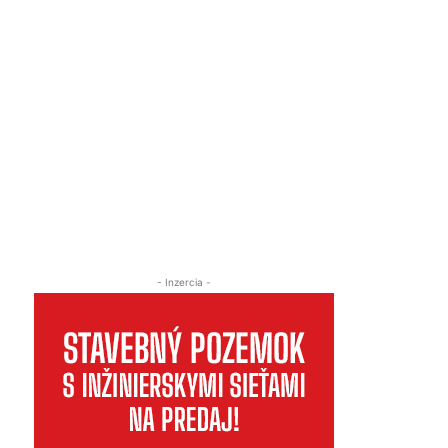
- Inzercia -