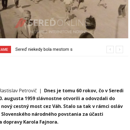
Sereď niekedy bola mestom s
Spor rybárov o rybársky revír
ČAME
výborným napojením na hromadnú
pokračuje
dopravu – ANKETA
Rastislav Petrovič |
Dnes je tomu 60 rokov, čo v Seredi
0. augusta 1959 slávnostne otvorili a odovzdali do
nový cestný most cez Váh. Stalo sa tak v rámci osláv
a Slovenského národného povstania za účasti
 dopravy Karola Fajnora.