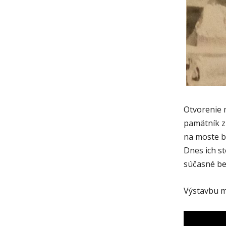
Otvorenie m
pamätník z
na moste b
Dnes ich s
súčasné be
Výstavbu m