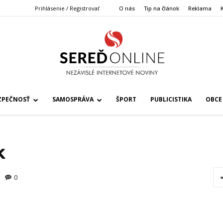
Prihlásenie / Registrovať
O nás
Tip na článok
Reklama
ZPEČNOSŤ
SAMOSPRÁVA
ŠPORT
PUBLICISTIKA
OBCE
k
0