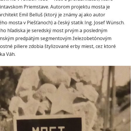
 šintavskom Priemstave. Autorom projektu mosta je
rchitekt Emil Belluš (ktorý je známy aj ako autor
ho mosta v Piešťanoch) a český statik Ing. Josef Wünsch.
ého hľadiska je seredský most prvým a posledným
enským predpätým segmentovým železobetónovým
tné piliere zdobia štylizované erby miest, cez ktoré
ka Váh.