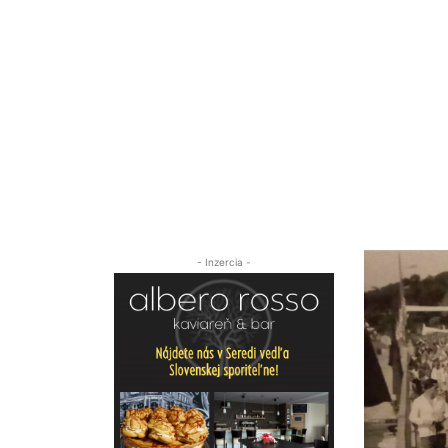
- Inzercia -