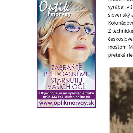
vyrábali v
slovenský a
Kolonádové
Z technick
českoslov
mostom. Mos
preteká rie