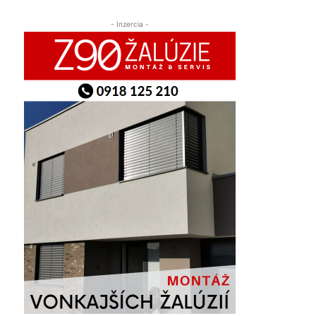
- Inzercia -