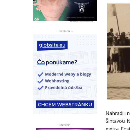
- Inzercia -
Nahradili n
Šintavou. 
- Inzercia -
metra. Post