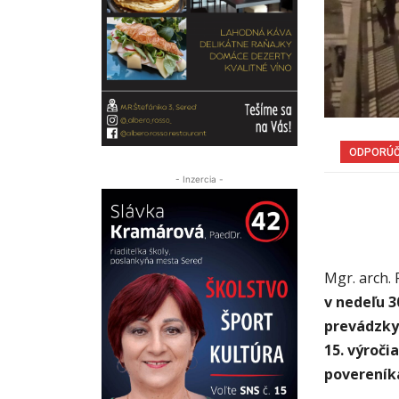
ODPORÚ
- Inzercia -
Mgr. arch. 
v nedeľu 3
prevádzky 
15. výroči
povereníka