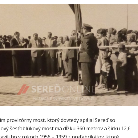
ím provizórny most, ktorý dovtedy spájal Sereď so
Nový šesťoblúkový most má dĺžku 360 metrov a šírku 12,6
avili ho v rokoch 1956 – 1959 z prefabrikátov, ktoré