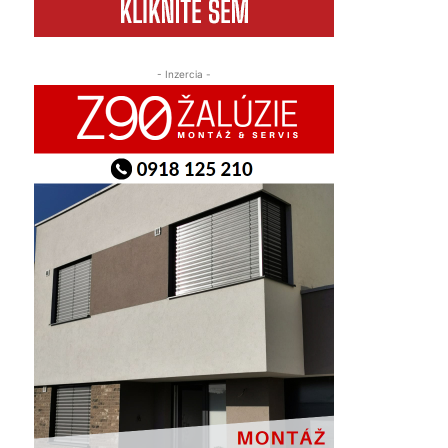
- Inzercia -