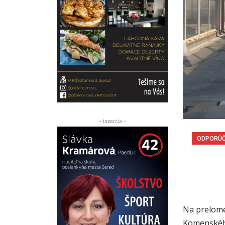
- Inzercia -
ODPORÚ
Na prelome 
Komenského