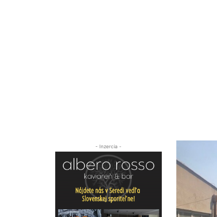
- Inzercia -