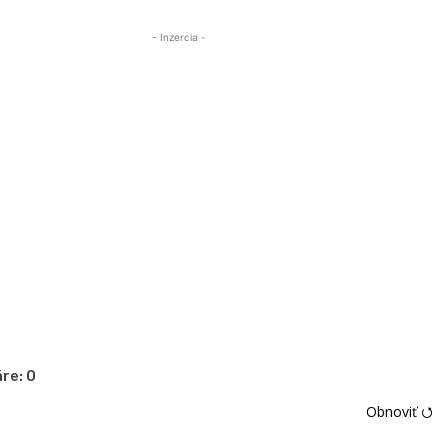
- Inzercia -
re:
0
Obnoviť ⭯