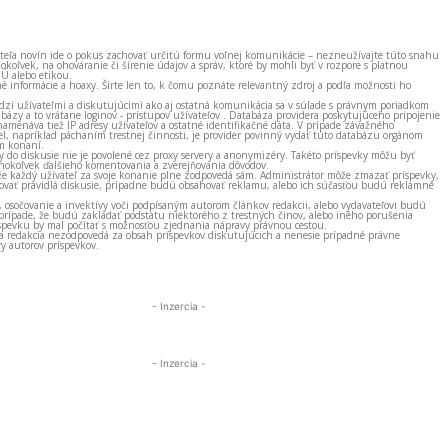
ateľa novín ide o pokus zachovať určitú formu voľnej komunikácie – nezneužívajte túto snahu
okoľvek, na ohováranie či šírenie údajov a správ, ktoré by mohli byť v rozpore s platnou
EÚ alebo etikou.
né informácie a hoaxy. Šírte len to, k čomu poznáte relevantný zdroj a podľa možnosti ho
zi užívateľmi a diskutujúcimi ako aj ostatná komunikácia sa v súlade s právnym poriadkom
bázy a to vrátane loginov - prístupov užívateľov . Databáza providera poskytujúceho pripojenie
amenáva tiež IP adresy užívateľov a ostatné identifikačné dáta. V prípade závažného
el, napríklad páchaním trestnej činnosti, je provider povinný vydať túto databázu orgánom
m konaní.
ky do diskusie nie je povolené cez proxy servery a anonymizéry. Takéto príspevky môžu byť
okoľvek ďalšieho komentovania a zverejňovania dôvodov.
e každý užívateľ za svoje konanie plne zodpovedá sám. Administrátor môže zmazať príspevky,
vať pravidlá diskusie, prípadne budú obsahovať reklamu, alebo ich súčasťou budú reklamné
, osočovanie a invektívy voči podpísaným autorom článkov redakcii, alebo vydavateľovi budú
prípade, že budú zakladať podstatu niektorého z trestných činov, alebo iného porušenia
spevku by mal počítať s možnosťou zjednania nápravy právnou cestou.
 a redakcia nezodpovedá za obsah príspevkov diskutujúcich a nenesie prípadné právne
y autorov príspevkov.
- Inzercia -
- Inzercia -