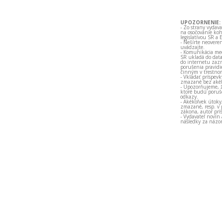
UPOZORNENIE:
- Zo strany vydav
na osočovanie koh
legislatívou SR a 
- Nešírte neovere
uvádzajte.
- Komunikácia med
SR ukladá do data
do internetu zazn
porušenia pravidi
činným v trestno
- Vkladať príspev
zmazané bez akéh
- Upozorňujeme, ž
ktoré budú porušo
odkazy.
- Akékoľvek útoky
zmazané, resp. v 
zákona, autor prí
- Vydavateľ novín
následky za názor