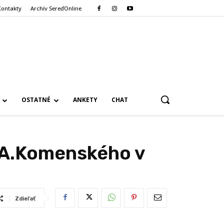
Kontakty
Archív SereďOnline
OSTATNÉ
ANKETY
CHAT
J.A.Komenského v
Zdieľať