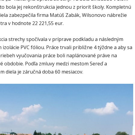
to bola jej rekonštrukcia jednou z priorít školy. Kompletnú
 diela zabezpečila firma Matúš Zabák, Wilsonovo nábrežie
itra v hodnote 22 221,55 eur.
cia strechy spočívala v príprave podkladu a následným
izolácie PVC fóliou. Práce trvali približne 4 týždne a aby sa
priebeh vyučovania práce boli naplánované práve na
é obdobie. Podľa zmluvy medzi mestom Sereď a
om diela je záručná doba 60 mesiacov.