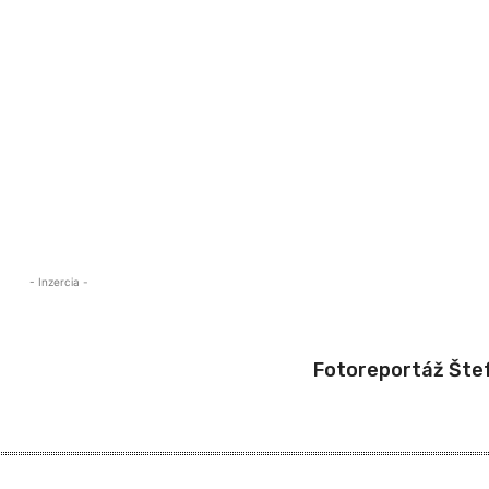
- Inzercia -
Fotoreportáž Šte