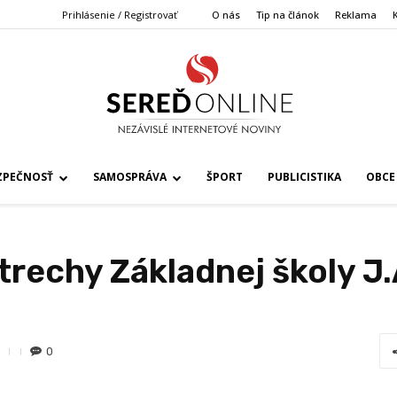
Prihlásenie / Registrovať
O nás
Tip na článok
Reklama
ZPEČNOSŤ
SAMOSPRÁVA
ŠPORT
PUBLICISTIKA
OBCE
strechy Základnej školy 
0