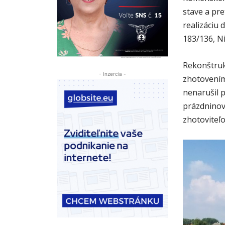
stave a pre
realizáciu
183/136, N
Rekonštruk
- Inzercia -
zhotovením 
nenarušil 
prázdninov
zhotoviteľ