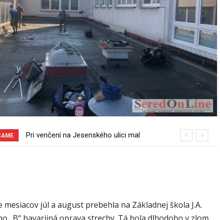
Pri venčení na Jesenského ulici mal
Sereď niekedy bola mestom s
ČAME
usmrtiť psíka vlčiak, ktorý mal voľne
výborným napojením na hromadnú
behať
dopravu – ANKETA
mesiacov júl a august prebehla na Základnej škola J.A.
 „B“ havarijná oprava strechy. Tá bola dlhodobo v zlom