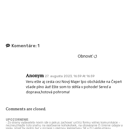
Komentáre:
1
Obnoviť ⭯
Anonym
27. augusta 2023, 16:59 At 16:59
Veru ešte aj cesta cez Nový Majer lpo obchádzke na Čepeň
všade plno áut! Ešte som to stihla v pohode! Sereď a
doprava,hotová pohroma!
Comments are closed.
UPOZORNENIE:
- Zo strany vydavateľa novín ide o pokus zachovať určitú formu voľnej komunikácie –
nezneužívajte túto snahu na osočovanie kohokoľvek, na ohováranie či šírenie údajov a
správ, ktoré by mohli byť v rozpore s platnou legislatívou SR a EÚ alebo etikou.