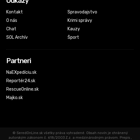
Odkazy
Kontakt
Spravodajstvo
O nás
Krimi správy
Chat
Kauzy
SOL Archív
Šport
Partneri
NaEXpedíciu.sk
Reportér24.sk
RescueOnline.sk
Majko.sk
© SeredOnLine.sk všetky práva vyhradené. Obsah novín je chránený
autorským zákonom č. 618/2003 Z.z. a medzinárodným právom. Prepis ,