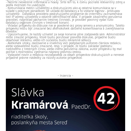
- Nešírte neoverené informácie a hoaxy. Šírte len to, k čomu poznáte relevantný zdroj a
podľa možnosti ho uvádzajte.
- Komunikácia medzi užívateľmi a diskutujúcimi ako aj ostatná komunikácia sa v
súlade s právnym poriadkom SR ukladá do databázy a to vrátane loginov - prístupov
užívateľov . Databáza providera poskytujúceho pripojenie do internetu zaznamenáva
tiež IP adresy užívateľov a ostatné identifikačné dáta. V prípade závažného porušenia
pravidiel, napríklad páchaním trestnej činnosti, je provider povinný vydať túto
databázu orgánom činným v trestnom konaní.
- Vkladať príspevky do diskusie nie je povolené cez proxy servery a anonymizéry. Takéto
príspevky môžu byť zmazané bez akéhokoľvek ďalšieho komentovania a zverejňovania
dôvodov.
- Upozorňujeme, že každý užívateľ za svoje konanie plne zodpovedá sám. Administrátor
môže zmazať príspevky, ktoré budú porušovať pravidlá diskusie, prípadne budú
obsahovať reklamu, alebo ich súčasťou budú reklamné odkazy.
- Akékoľvek útoky, osočovanie a invektívy voči podpísaným autorom článkov redakcii,
alebo vydavateľovi budú zmazané, resp. v prípade, že budú zakladať podstatu
niektorého z trestných činov, alebo iného porušenia zákona, autor príspevku by mal
počítať s možnosťou zjednania nápravy právnou cestou.
- Vydavateľ novín a redakcia nezodpovedá za obsah príspevkov diskutujúcich a nenesie
prípadné právne následky za názory autorov príspevkov.
- Inzercia -