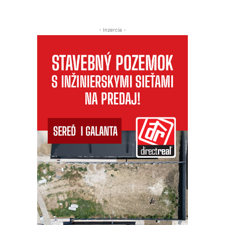
- Inzercia -