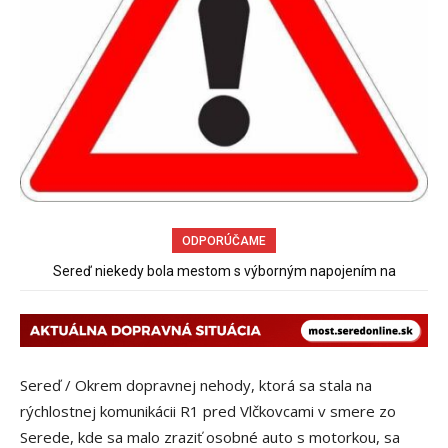
ODPORÚČAME
Pri venčení na Jesenského ulici mal usmrtiť psíka vlčiak, ktorý
mal voľne behať
Sereď / Okrem dopravnej nehody, ktorá sa stala na
rýchlostnej komunikácii R1 pred Vlčkovcami v smere zo
Serede, kde sa malo zraziť osobné auto s motorkou, sa