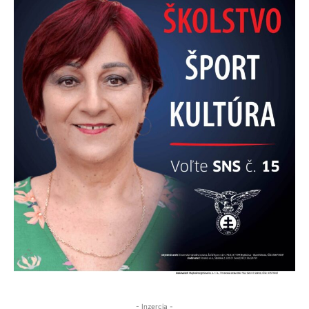
- Inzercia -