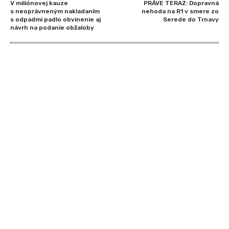
V miliónovej kauze
PRÁVE TERAZ: Dopravná
s neoprávneným nakladaním
nehoda na R1 v smere zo
s odpadmi padlo obvinenie aj
Serede do Trnavy
návrh na podanie obžaloby