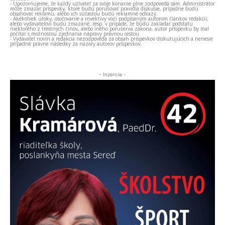
- Upozorňujeme, že každý užívateľ za svoje konanie plne zodpovedá sám. Administrátor
môže zmazať príspevky, ktoré budú porušovať pravidlá diskusie, prípadne budú
obsahovať reklamu, alebo ich súčasťou budú reklamné odkazy.
- Akékoľvek útoky, osočovanie a invektívy voči podpísaným autorom článkov redakcii,
alebo vydavateľovi budú zmazané, resp. v prípade, že budú zakladať podstatu
niektorého z trestných činov, alebo iného porušenia zákona, autor príspevku by mal
počítať s možnosťou zjednania nápravy právnou cestou.
- Vydavateľ novín a redakcia nezodpovedá za obsah príspevkov diskutujúcich a nenesie
prípadné právne následky za názory autorov príspevkov.
- Inzercia -