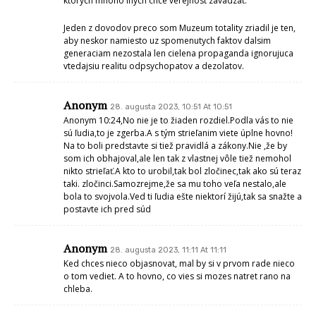
ktorych mnoho inych chce verejnost zavadzat.
Jeden z dovodov preco som Muzeum totality zriadil je ten,
aby neskor namiesto uz spomenutych faktov dalsim
generaciam nezostala len cielena propaganda ignorujuca
vtedajsiu realitu odpsychopatov a dezolatov.
Anonym
28. augusta 2023, 10:51 At 10:51
Anonym 10:24,No nie je to žiaden rozdiel.Podla vás to nie
sú ľudia,to je zgerba.A s tým strieľanim viete úplne hovno!
Na to boli predstavte si tiež pravidlá a zákony.Nie ,že by
som ich obhajoval,ale len tak z vlastnej vôle tiež nemohol
nikto strieľať.A kto to urobil,tak bol zločinec,tak ako sú teraz
taki. zločinci.Samozrejme,že sa mu toho veľa nestalo,ale
bola to svojvola.Ved ti ľudia ešte niektorí žijú,tak sa snažte a
postavte ich pred súd
Anonym
28. augusta 2023, 11:11 At 11:11
Ked chces nieco objasnovat, mal by si v prvom rade nieco
o tom vediet. A to hovno, co vies si mozes natret rano na
chleba.