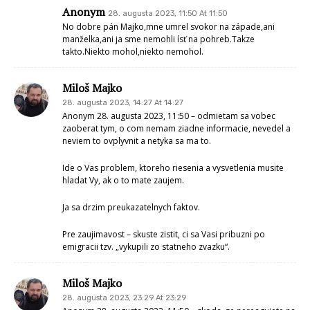
Anonym
28. augusta 2023, 11:50 At 11:50
No dobre pán Majko,mne umrel svokor na západe,ani
manželka,ani ja sme nemohli ísť na pohreb.Takze
takto.Niekto mohol,niekto nemohol.
Miloš Majko
28. augusta 2023, 14:27 At 14:27
Anonym 28. augusta 2023, 11:50 – odmietam sa vobec
zaoberat tym, o com nemam ziadne informacie, nevedel a
neviem to ovplyvnit a netyka sa ma to.
Ide o Vas problem, ktoreho riesenia a vysvetlenia musite
hladat Vy, ak o to mate zaujem.
Ja sa drzim preukazatelnych faktov.
Pre zaujimavost – skuste zistit, ci sa Vasi pribuzni po
emigracii tzv. „vykupili zo statneho zvazku“.
Miloš Majko
28. augusta 2023, 23:29 At 23:29