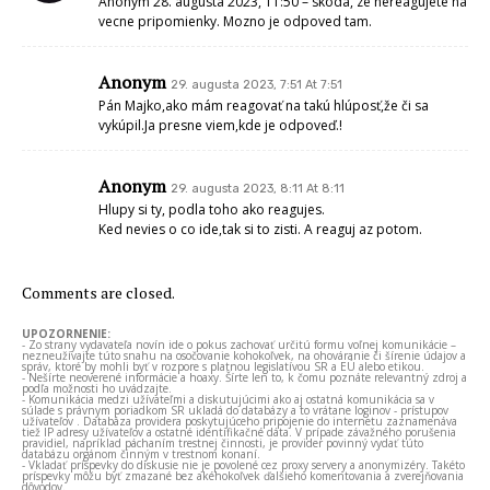
Anonym 28. augusta 2023, 11:50 – skoda, ze nereagujete na
vecne pripomienky. Mozno je odpoved tam.
Anonym
29. augusta 2023, 7:51 At 7:51
Pán Majko,ako mám reagovať na takú hlúposť,že či sa
vykúpil.Ja presne viem,kde je odpoveď.!
Anonym
29. augusta 2023, 8:11 At 8:11
Hlupy si ty, podla toho ako reagujes.
Ked nevies o co ide,tak si to zisti. A reaguj az potom.
Comments are closed.
UPOZORNENIE:
- Zo strany vydavateľa novín ide o pokus zachovať určitú formu voľnej komunikácie –
nezneužívajte túto snahu na osočovanie kohokoľvek, na ohováranie či šírenie údajov a
správ, ktoré by mohli byť v rozpore s platnou legislatívou SR a EÚ alebo etikou.
- Nešírte neoverené informácie a hoaxy. Šírte len to, k čomu poznáte relevantný zdroj a
podľa možnosti ho uvádzajte.
- Komunikácia medzi užívateľmi a diskutujúcimi ako aj ostatná komunikácia sa v
súlade s právnym poriadkom SR ukladá do databázy a to vrátane loginov - prístupov
užívateľov . Databáza providera poskytujúceho pripojenie do internetu zaznamenáva
tiež IP adresy užívateľov a ostatné identifikačné dáta. V prípade závažného porušenia
pravidiel, napríklad páchaním trestnej činnosti, je provider povinný vydať túto
databázu orgánom činným v trestnom konaní.
- Vkladať príspevky do diskusie nie je povolené cez proxy servery a anonymizéry. Takéto
príspevky môžu byť zmazané bez akéhokoľvek ďalšieho komentovania a zverejňovania
dôvodov.