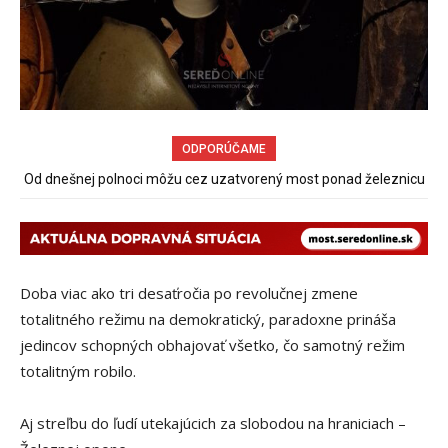
ODPORÚČAME
Od dnešnej polnoci môžu cez uzatvorený most ponad železnicu
chodiť chodci a cyklisti
Doba viac ako tri desaťročia po revolučnej zmene
totalitného režimu na demokratický, paradoxne prináša
jedincov schopných obhajovať všetko, čo samotný režim
totalitným robilo.
Aj streľbu do ľudí utekajúcich za slobodou na hraniciach –