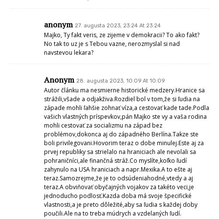
anonym
27. augusta 2023, 23:24 At 23:24
Majko, Ty fakt veris, ze zijeme v demokracii? To ako fakt?
No tak to uz je s Tebou vazne, nerozmyslal si nad
navstevou lekara?
Anonym
28. augusta 2023, 10:09 At 10:09
Autor článku ma nesmierne historické medzery.Hranice sa
strážili,všade a odjakživa.Rozdiel bol v tom,že si ľudia na
západe mohli ľahšie zohnať víza,a cestovať kade tade.Podla
vašich vlastných príspevkov,pán Majko ste vy a vaša rodina
mohli cestovať za socializmu na západ bez
problémov,dokonca aj do západného Berlína.Takze ste
boli privilegovani.Hovorim teraz o dobe minulej.Este aj za
prvej republiky sa strielalo na hraniciach ale nevolali sa
pohraničníci,ale finančná stráž.Co myslíte,koľko ľudí
zahynulo na USA hraniciach a napr.Mexika.A to ešte aj
teraz.Samozrejme,že je to odsúdeniahodné,vtedy a aj
teraz.A obviňovať obyčajných vojakov za takéto veci,je
jednoducho podlosť.Kazda doba má svoje špecifické
vlastnosti,a je preto dôležité,aby sa ľudia s každej doby
poučili.Ale na to treba múdrych a vzdelaných ľudí.