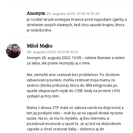
Anonym
28. augusta 2023, 10:24 At 10:24
Je rozdiel strazit vonkajsie hranice pred najazdami zgerby a
strielanim svojich vlastnych, ked chcu opustit krajinu, ktora
je neslobodna.
Miloš Majko
28. augusta 2023, 10:51 At 10:51
Anonym 28. augusta 2023, 10:09 – cielene klamete a nielen
za seba, ale pisete nezmysly aj o mne.
Nie, nemohli sme cestovat bez problemov. Po zlozitom
vybavovani povoleni, mohla cestovat moja mama za
sestrou (blizka pribuzna), ktora do SRN emigrovala po
vpade okupacnych vojsk do CSSR, kedy na protest z KSS
vystupil aj moj otec.
Mama z dovou ZTP mala zo zakona narok na doprovod a
ten jej poskytol otec – inak by sa na zapad dostal vyrazne
tazsie. Na to, ze mu to myslelo, aj bez internetu si
pozistoval moznosti a vyuzil to, ze uz bol na slobodnom
zapade a chcel cestovat dalej – dokonca aj do