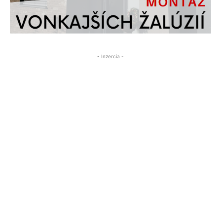
- Inzercia -