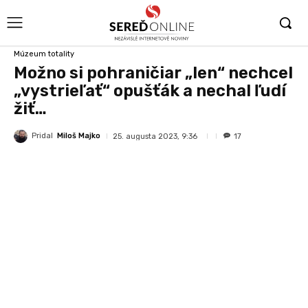
Múzeum totality
Možno si pohraničiar „len“ nechcel
„vystrieľať“ opušťák a nechal ľudí
žiť…
Pridal
Miloš Majko
25. augusta 2023, 9:36
17