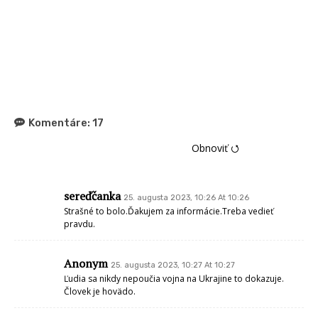
Komentáre:
17
Obnoviť ⭯
sereďčanka
25. augusta 2023, 10:26 At 10:26
Strašné to bolo.Ďakujem za informácie.Treba vedieť
pravdu.
Anonym
25. augusta 2023, 10:27 At 10:27
Ľudia sa nikdy nepoučia vojna na Ukrajine to dokazuje.
Človek je hovädo.