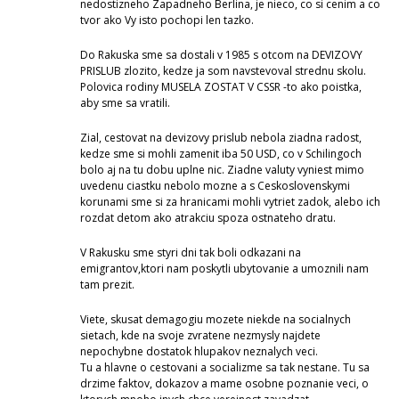
nedostizneho Zapadneho Berlina, je nieco, co si cenim a co
tvor ako Vy isto pochopi len tazko.
Do Rakuska sme sa dostali v 1985 s otcom na DEVIZOVY
PRISLUB zlozito, kedze ja som navstevoval strednu skolu.
Polovica rodiny MUSELA ZOSTAT V CSSR -to ako poistka,
aby sme sa vratili.
Zial, cestovat na devizovy prislub nebola ziadna radost,
kedze sme si mohli zamenit iba 50 USD, co v Schilingoch
bolo aj na tu dobu uplne nic. Ziadne valuty vyniest mimo
uvedenu ciastku nebolo mozne a s Ceskoslovenskymi
korunami sme si za hranicami mohli vytriet zadok, alebo ich
rozdat detom ako atrakciu spoza ostnateho dratu.
V Rakusku sme styri dni tak boli odkazani na
emigrantov,ktori nam poskytli ubytovanie a umoznili nam
tam prezit.
Viete, skusat demagogiu mozete niekde na socialnych
sietach, kde na svoje zvratene nezmysly najdete
nepochybne dostatok hlupakov neznalych veci.
Tu a hlavne o cestovani a socializme sa tak nestane. Tu sa
drzime faktov, dokazov a mame osobne poznanie veci, o