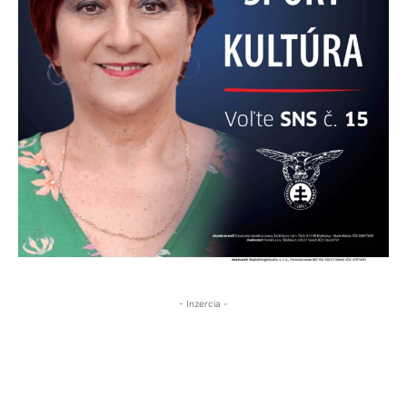
- Inzercia -