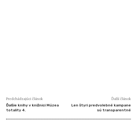
Predchádzajúci článok
Ďalší článok
Ďalšie knihy v knižnici Múzea
Len štyri predvolebné kampane
totality 4.
sú transparentné