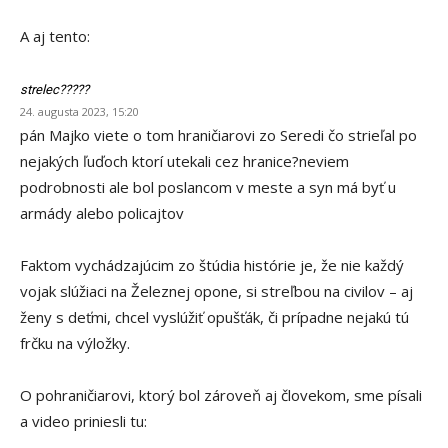
A aj tento:
strelec?????
24. augusta 2023, 15:20
pán Majko viete o tom hraničiarovi zo Seredi čo strieľal po
nejakých ľuďoch ktorí utekali cez hranice?neviem
podrobnosti ale bol poslancom v meste a syn má byť u
armády alebo policajtov
Faktom vychádzajúcim zo štúdia histórie je, že nie každý
vojak slúžiaci na Železnej opone, si streľbou na civilov – aj
ženy s deťmi, chcel vyslúžiť opušťák, či prípadne nejakú tú
frčku na výložky.
O pohraničiarovi, ktorý bol zároveň aj človekom, sme písali
a video priniesli tu: