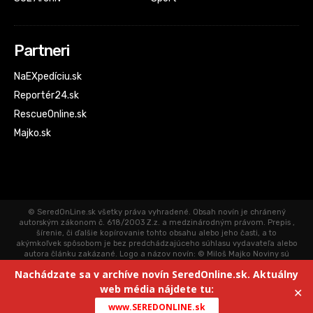
Partneri
NaEXpedíciu.sk
Reportér24.sk
RescueOnline.sk
Majko.sk
© SeredOnLine.sk všetky práva vyhradené. Obsah novín je chránený
autorským zákonom č. 618/2003 Z.z. a medzinárodným právom. Prepis ,
šírenie, či ďalšie kopírovanie tohto obsahu alebo jeho časti, a to
akýmkoľvek spôsobom je bez predchádzajúceho súhlasu vydavateľa alebo
autora článku zakázané. Logo a názov novín: © Miloš Majko Noviny sú
aktualizované priebežne. Články uverejnené na SeredOnLine.sk
Nachádzate sa v archíve novín SeredOnline.sk. Aktuálny
neprechádzajú jazykovou korektúrou. Redakcia a vydavateľ novín
nezodpovedá za obsah autorov jednotlivých príspevkov. Redakcia a
web média nájdete tu:
✕
vydavateľ nenesie prípadné právne následky za názory autorov príspevkov
www.SEREDONLINE.sk
a príspevky v diskusiách uverejnených v novinách.