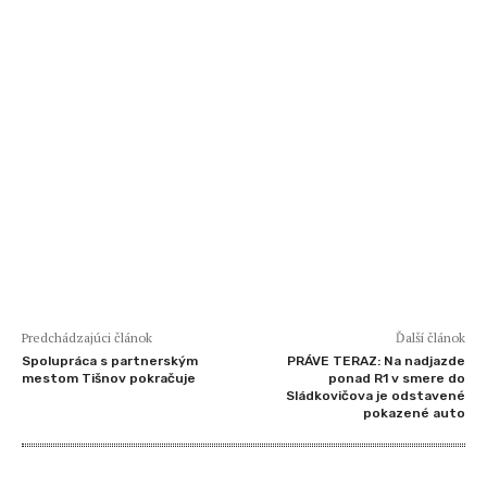
Predchádzajúci článok
Ďalší článok
Spolupráca s partnerským
PRÁVE TERAZ: Na nadjazde
mestom Tišnov pokračuje
ponad R1 v smere do
Sládkovičova je odstavené
pokazené auto