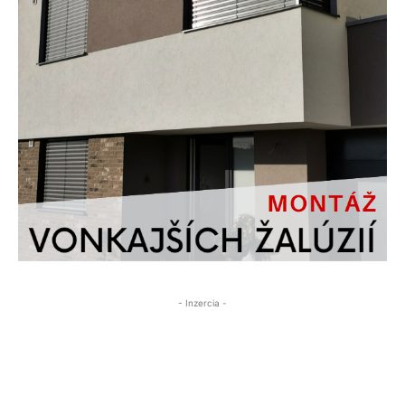
- Inzercia -