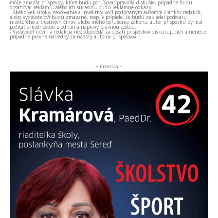
môže zmazať príspevky, ktoré budú porušovať pravidlá diskusie, prípadne budú
obsahovať reklamu, alebo ich súčasťou budú reklamné odkazy.
- Akékoľvek útoky, osočovanie a invektívy voči podpísaným autorom článkov redakcii,
alebo vydavateľovi budú zmazané, resp. v prípade, že budú zakladať podstatu
niektorého z trestných činov, alebo iného porušenia zákona, autor príspevku by mal
počítať s možnosťou zjednania nápravy právnou cestou.
- Vydavateľ novín a redakcia nezodpovedá za obsah príspevkov diskutujúcich a nenesie
prípadné právne následky za názory autorov príspevkov.
- Inzercia -