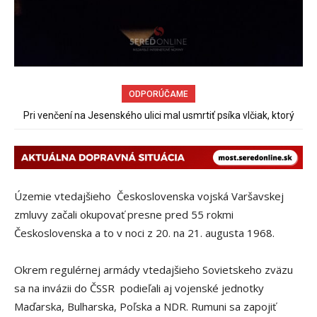
ODPORÚČAME
Obchádzka rozpadajúceho sa už uzatvoreného mosta ponad
železnicu spôsobuje nadmerné opotrebovanie ďalších ciest
Územie vtedajšieho Československa vojská Varšavskej
zmluvy začali okupovať presne pred 55 rokmi
Československa a to v noci z 20. na 21. augusta 1968.
Okrem regulérnej armády vtedajšieho Sovietskeho zväzu
sa na invázii do ČSSR podieľali aj vojenské jednotky
Maďarska, Bulharska, Poľska a NDR. Rumuni sa zapojiť