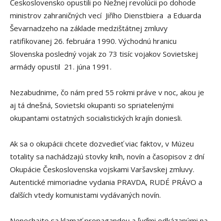
Československo opustili po Nežnej revolúcii po dohode
ministrov zahraničných vecí Jiřího Dienstbiera a Eduarda
Ševarnadzeho na základe medzištátnej zmluvy
ratifikovanej 26. februára 1990. Východnú hranicu
Slovenska posledný vojak zo 73 tisíc vojakov Sovietskej
armády opustil 21. júna 1991.
Nezabudnime, čo nám pred 55 rokmi práve v noc, akou je
aj tá dnešná, Sovietski okupanti so spriatelenými
okupantami ostatných socialistických krajín doniesli.
Ak sa o okupácii chcete dozvedieť viac faktov, v Múzeu
totality sa nachádzajú stovky kníh, novín a časopisov z dní
Okupácie Československa vojskami Varšavskej zmluvy.
Autentické mimoriadne vydania PRAVDA, RUDÉ PRÁVO a
ďalších vtedy komunistami vydávaných novín.
Nenechajte sa klamať propagandou a ľuďmi odkázanými na