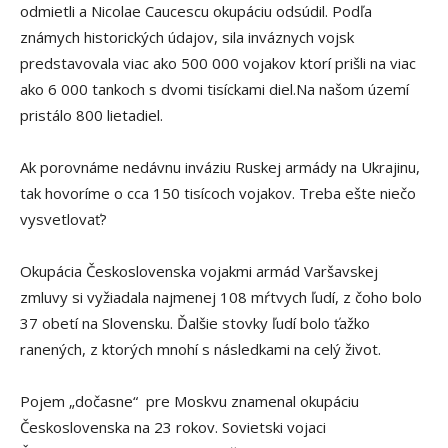
odmietli a Nicolae Caucescu okupáciu odsúdil. Podľa
známych historických údajov, sila inváznych vojsk
predstavovala viac ako 500 000 vojakov ktorí prišli na viac
ako 6 000 tankoch s dvomi tisíckami diel.Na našom území
pristálo 800 lietadiel.
Ak porovnáme nedávnu inváziu Ruskej armády na Ukrajinu,
tak hovoríme o cca 150 tisícoch vojakov. Treba ešte niečo
vysvetlovať?
Okupácia Československa vojakmi armád Varšavskej
zmluvy si vyžiadala najmenej 108 mŕtvych ľudí, z čoho bolo
37 obetí na Slovensku. Ďalšie stovky ľudí bolo ťažko
ranených, z ktorých mnohí s následkami na celý život.
Pojem „dočasne“ pre Moskvu znamenal okupáciu
Československa na 23 rokov. Sovietski vojaci