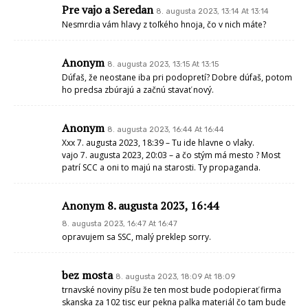
Pre vajo a Seredan
8. augusta 2023, 13:14 At 13:14
Nesmrdia vám hlavy z toľkého hnoja, čo v nich máte?
Anonym
8. augusta 2023, 13:15 At 13:15
Dúfaš, že neostane iba pri podopretí? Dobre dúfaš, potom
ho predsa zbúrajú a začnú stavať nový.
Anonym
8. augusta 2023, 16:44 At 16:44
Xxx 7. augusta 2023, 18:39 – Tu ide hlavne o vlaky.
vajo 7. augusta 2023, 20:03 – a čo stým má mesto ? Most
patrí SCC a oni to majú na starosti. Ty propaganda.
Anonym 8. augusta 2023, 16:44
8. augusta 2023, 16:47 At 16:47
opravujem sa SSC, malý preklep sorry.
bez mosta
8. augusta 2023, 18:09 At 18:09
trnavské noviny píšu že ten most bude podopierať firma
skanska za 102 tisc eur pekna palka materiál čo tam bude