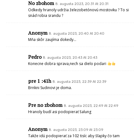
No zbohom
8. augusta 2023, 20:31 At 20:31
Odkedy hranoly udržia železobetónovú mostovku ? To si
snáď robia srandu ?
Anonym
8. augusta 2023, 20:40 At 20:40
Mňa skôr zaujíma dokedy…
Pedro
8. augusta 2023, 20:43 At 20:43
Konecne dobra sprava,nech sa dielo podari
pre 1 :41h
8. augusta 2023, 22:39 At 22:39
Brnkni Sudinovi je doma.
Pre no zbohom
8. augusta 2023, 22:49 At 22:49
Hranoly budí asi podopierať šalung
Anonym
8. augusta 2023, 23:09 At 23:09
Takže idú podopierať za 102 tisíc aby šľapky čo tam