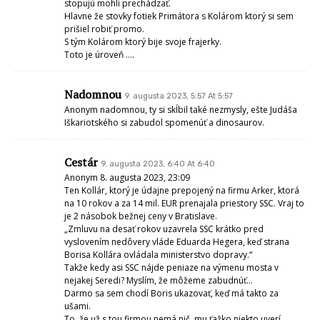
stopujú mohli prechádzať.
Hlavne že stovky fotiek Primátora s Kolárom ktorý si sem
prišiel robiť promo.
S tým Kolárom ktorý bije svoje frajerky.
Toto je úroveň ….
Nadomnou
9. augusta 2023, 5:57 At 5:57
Anonym nadomnou, ty si skĺbil také nezmysly, ešte Judáša
Iškariotského si zabudol spomenúť a dinosaurov.
Cestár
9. augusta 2023, 6:40 At 6:40
Anonym 8. augusta 2023, 23:09
Ten Kollár, ktorý je údajne prepojený na firmu Arker, ktorá
na 10 rokov a za 14 mil. EUR prenajala priestory SSC. Vraj to
je 2 násobok bežnej ceny v Bratislave.
„Zmluvu na desať rokov uzavrela SSC krátko pred
vyslovením nedôvery vláde Eduarda Hegera, keď strana
Borisa Kollára ovládala ministerstvo dopravy.“
Takže kedy asi SSC nájde peniaze na výmenu mosta v
nejakej Seredi? Myslím, že môžeme zabudnúť…
Darmo sa sem chodí Boris ukazovať, keď má takto za
ušami.
To, že už s tou firmou nemá nič, mu ťažko niekto uverí.