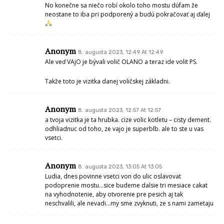
No konečne sa niečo robí okolo toho mostu dúfam že
neostane to iba pri podporený a budú pokračovať aj ďalej
Anonym
8. augusta 2023, 12:49 At 12:49
Ale veď VAjO je bývali volič OLANO a teraz ide volit PS.
Takže toto je vizitka danej voličskej základni.
Anonym
8. augusta 2023, 12:57 At 12:57
a tvoja vizitka je ta hrubka. cize volic kotletu – cisty dement.
odhliadnuc od toho, ze vajo je superblb. ale to ste u vas
vsetci.
Anonym
8. augusta 2023, 13:05 At 13:05
Ludia, dnes povinne vsetci von do ulic oslavovat
podoprenie mostu…sice budeme dalsie tri mesiace cakat
na vyhodnotenie, aby otvorenie pre pesich aj tak
neschvalili, ale nevadi…my sme zvyknuti, ze s nami zametaju