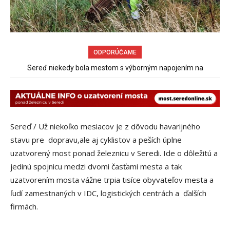
ODPORÚČAME
Sereď niekedy bola mestom s výborným napojením na
hromadnú dopravu – ANKETA
Sereď / Už niekoľko mesiacov je z dôvodu havarijného
stavu pre dopravu,ale aj cyklistov a peších úplne
uzatvorený most ponad železnicu v Seredi. Ide o dôležitú a
jedinú spojnicu medzi dvomi časťami mesta a tak
uzatvorením mosta vážne trpia tisíce obyvateľov mesta a
ľudí zamestnaných v IDC, logistických centrách a ďalších
firmách.