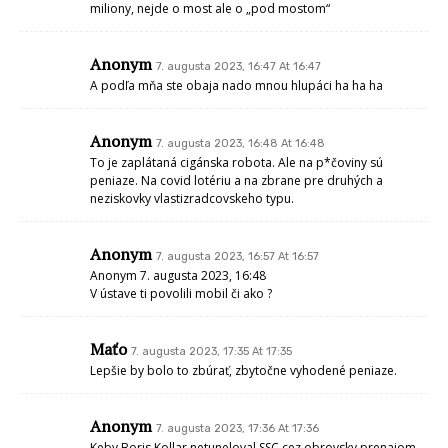
miliony, nejde o most ale o „pod mostom“
Anonym
7. augusta 2023, 16:47 At 16:47
A podľa mňa ste obaja nado mnou hlupáci ha ha ha
Anonym
7. augusta 2023, 16:48 At 16:48
To je zaplátaná cigánska robota. Ale na p*čoviny sú
peniaze. Na covid lotériu a na zbrane pre druhých a
neziskovky vlastizradcovskeho typu.
Anonym
7. augusta 2023, 16:57 At 16:57
Anonym 7. augusta 2023, 16:48
V ústave ti povolili mobil či ako ?
Maťo
7. augusta 2023, 17:35 At 17:35
Lepšie by bolo to zbúrať, zbytočne vyhodené peniaze.
Anonym
7. augusta 2023, 17:36 At 17:36
Keby Boris Kollar netuneloval SSC cez obrovsky prenajom