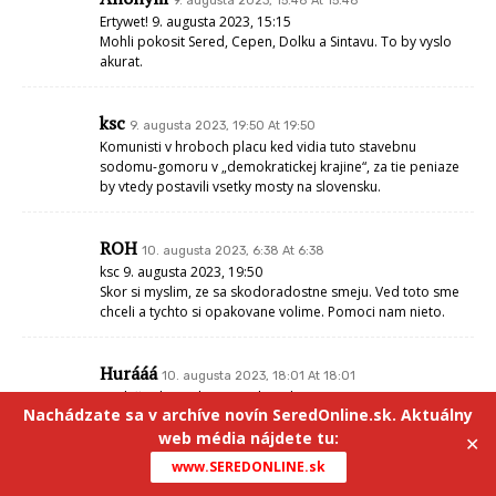
9. augusta 2023, 15:48 At 15:48
Ertywet! 9. augusta 2023, 15:15
Mohli pokosit Sered, Cepen, Dolku a Sintavu. To by vyslo
akurat.
ksc
9. augusta 2023, 19:50 At 19:50
Komunisti v hroboch placu ked vidia tuto stavebnu
sodomu-gomoru v „demokratickej krajine“, za tie peniaze
by vtedy postavili vsetky mosty na slovensku.
ROH
10. augusta 2023, 6:38 At 6:38
ksc 9. augusta 2023, 19:50
Skor si myslim, ze sa skodoradostne smeju. Ved toto sme
chceli a tychto si opakovane volime. Pomoci nam nieto.
Hurááá
10. augusta 2023, 18:01 At 18:01
Nech žije kapitalizmus a demokracia !!!
Nachádzate sa v archíve novín SeredOnline.sk. Aktuálny
web média nájdete tu:
✕
Comments are closed.
www.SEREDONLINE.sk