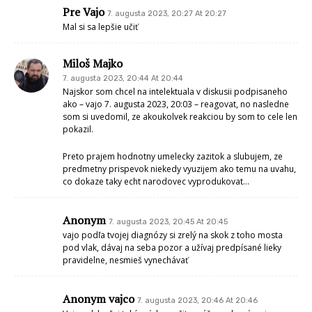
Pre Vajo
7. augusta 2023, 20:27 At 20:27
Mal si sa lepšie učiť
Miloš Majko
7. augusta 2023, 20:44 At 20:44
Najskor som chcel na intelektuala v diskusii podpisaneho
ako – vajo 7. augusta 2023, 20:03 – reagovat, no nasledne
som si uvedomil, ze akoukolvek reakciou by som to cele len
pokazil.
Preto prajem hodnotny umelecky zazitok a slubujem, ze
predmetny prispevok niekedy vyuzijem ako temu na uvahu,
co dokaze taky echt narodovec vyprodukovat…
Anonym
7. augusta 2023, 20:45 At 20:45
vajo podľa tvojej diagnózy si zrelý na skok z toho mosta
pod vlak, dávaj na seba pozor a užívaj predpísané lieky
pravidelne, nesmieš vynechávať
Anonym vajco
7. augusta 2023, 20:46 At 20:46