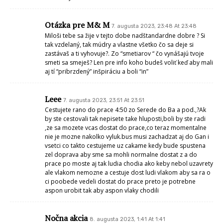
Otázka pre M& M
7. augusta 2023, 23:48 At 23:48
Miloši tebe sa žije v tejto dobe nadštandardne dobre ? Si
tak vzdelaný, tak múdry a vlastne všetko čo sa deje si
zastávaš a ti vyhovuje?. Zo “smetiarov “ čo vynášajú tvoje
smeti sa smeješ? Len pre info koho budeš voliť keď aby mali
aj tí “pribrzdený” inšpiráciu a boli “in”
Leee
7. augusta 2023, 23:51 At 23:51
Cestujete rano do prace 4:50 zo Serede do Ba a pod.,?Ak
by ste cestovali tak nepisete take hluposti,boli by ste radi
,ze sa mozete vcas dostat do prace,co teraz momentalne
nie je mozne nakolko vyluk.bus musi zachadzat aj do Gan i
vsetci co takto cestujeme uz cakame kedy bude spustena
zel doprava aby sme sa mohli normalne dostat z a do
prace po moste aj tak ludia chodia ako keby nebol uzavrety
ale vlakom nemozne a cestuje dost ludi vlakom aby sa ra o
ci poobede vedeli dostat do prace preto je potrebne
aspon urobit tak aby aspon vlaky chodili
Nočna akcia
8. augusta 2023, 1:41 At 1:41