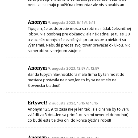
peniaze sa majú použiť na demontaz ale vis slovakistan
Anonym
9. augusta 2023, 8:11 At 8:11
Tipujem, že podopretie mosta sa robí na nátlak železničnej
lobby. Nie osobnej pre občanov, ale nákladnej. Je tu asi 30
a viac súkromných železničných prepravcov a niektorí sú
významní. Nebudú predsa svoj tovar prevážať okľukou. Nič
sa nerobí vo verejnom záujme.
Anonym
9. augusta 2023, 12:59 At 12:59
Banda tupych hláv,hociktorá mala firma by ten most do
mesiaca postavila na novo,len to by sa nesmelo na
Slovensku kradnúť
Ertywet!
9. augusta 2023, 15:15 At 15:15
Anonym 12:59, to zasa nie je len tak…ale číňania by to veru
zvládli za 3 dni…len sa primátor s nimi nevedel dohodnúť,
čo budú ešte tie dva dni do konca týždňa robiť!!
Anonym