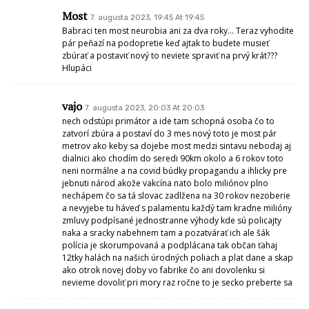
Most
7. augusta 2023, 19:45 At 19:45
Babraci ten most neurobia ani za dva roky… Teraz vyhodite
pár peňazí na podopretie keď ajtak to budete musieť
zbúrať a postaviť nový to neviete spraviť na prvý krát???
Hlupáci
vajo
7. augusta 2023, 20:03 At 20:03
nech odstúpi primátor a ide tam schopná osoba čo to
zatvorí zbúra a postaví do 3 mes nový toto je most pár
metrov ako keby sa dojebe most medzi sintavu nebodaj aj
dialnici ako chodím do seredi 90km okolo a 6 rokov toto
neni normálne a na covid búdky propagandu a ihlicky pre
jebnuti národ akože vakcína nato bolo miliónov plno
nechápem čo sa tá slovac zadlžena na 30 rokov nezoberie
a nevyjebe tu háveď s palamentu každý tam kradne milióny
zmluvy podpísané jednostranne výhody kde sú policajty
naka a sracky nabehnem tam a pozatvárať ich ale šák
polícia je skorumpovaná a podplácana tak občan ťahaj
12tky halách na našich úrodných poliach a plat dane a skap
ako otrok novej doby vo fabrike čo ani dovolenku si
nevieme dovoliť pri mory raz ročne to je secko preberte sa