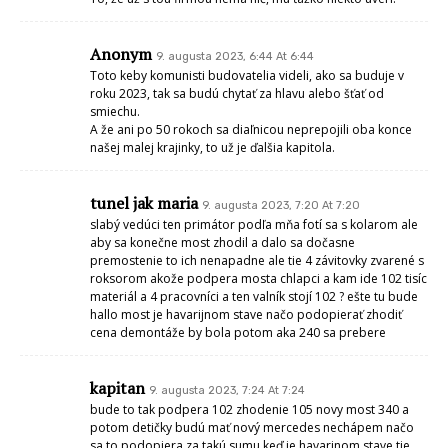
Anonym
9. augusta 2023, 6:44 At 6:44
Toto keby komunisti budovatelia videli, ako sa buduje v
roku 2023, tak sa budú chytať za hlavu alebo šťať od
smiechu.
A že ani po 50 rokoch sa diaľnicou neprepojili oba konce
našej malej krajinky, to už je ďalšia kapitola.
tunel jak maria
9. augusta 2023, 7:20 At 7:20
slabý vedúci ten primátor podľa mňa fotí sa s kolarom ale
aby sa konečne most zhodil a dalo sa dočasne
premostenie to ich nenapadne ale tie 4 závitovky zvarené s
roksorom akože podpera mosta chlapci a kam ide 102 tisíc
materiál a 4 pracovníci a ten valník stojí 102 ? ešte tu bude
hallo most je havarijnom stave načo podopierať zhodiť
cena demontáže by bola potom aka 240 sa prebere
kapitan
9. augusta 2023, 7:24 At 7:24
bude to tak podpera 102 zhodenie 105 novy most 340 a
potom detičky budú mať nový mercedes nechápem načo
sa to podopiera za takú sumu keď je havarinom stave tie