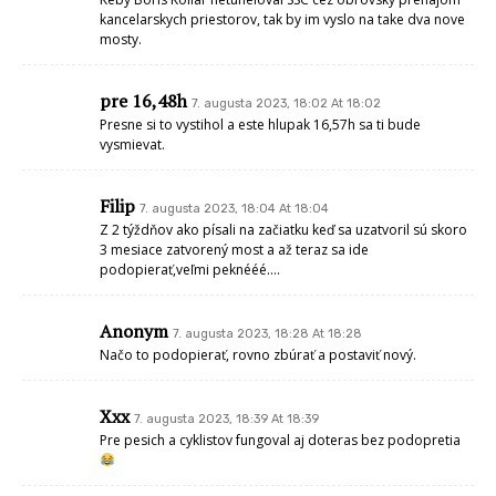
kancelarskych priestorov, tak by im vyslo na take dva nove
mosty.
pre 16,48h
7. augusta 2023, 18:02 At 18:02
Presne si to vystihol a este hlupak 16,57h sa ti bude
vysmievat.
Filip
7. augusta 2023, 18:04 At 18:04
Z 2 týždňov ako písali na začiatku keď sa uzatvoril sú skoro
3 mesiace zatvorený most a až teraz sa ide
podopierať,veľmi peknééé….
Anonym
7. augusta 2023, 18:28 At 18:28
Načo to podopierať, rovno zbúrať a postaviť nový.
Xxx
7. augusta 2023, 18:39 At 18:39
Pre pesich a cyklistov fungoval aj doteras bez podopretia