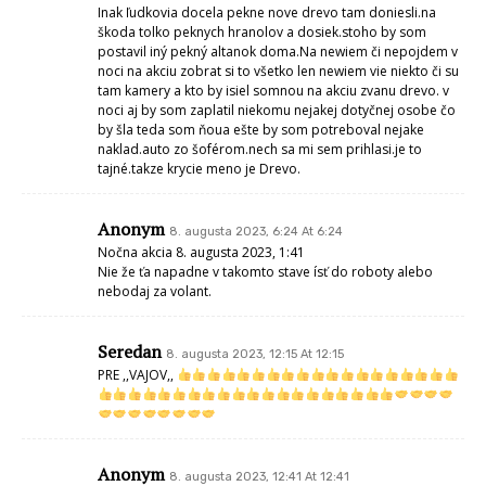
Inak ľudkovia docela pekne nove drevo tam doniesli.na
škoda tolko peknych hranolov a dosiek.stoho by som
postavil iný pekný altanok doma.Na newiem či nepojdem v
noci na akciu zobrat si to všetko len newiem vie niekto či su
tam kamery a kto by isiel somnou na akciu zvanu drevo. v
noci aj by som zaplatil niekomu nejakej dotyčnej osobe čo
by šla teda som ňoua ešte by som potreboval nejake
naklad.auto zo šoférom.nech sa mi sem prihlasi.je to
tajné.takze krycie meno je Drevo.
Anonym
8. augusta 2023, 6:24 At 6:24
Nočna akcia 8. augusta 2023, 1:41
Nie že ťa napadne v takomto stave ísť do roboty alebo
nebodaj za volant.
Seredan
8. augusta 2023, 12:15 At 12:15
PRE ,,VAJOV,,
Anonym
8. augusta 2023, 12:41 At 12:41