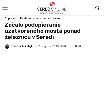
Doprava
Uzatvorený most ponad železnicu
Začalo podopieranie
uzatvoreného mosta ponad
železnicu v Seredi
Pridal
Miloš Majko
7. augusta 2023, 15:51
57