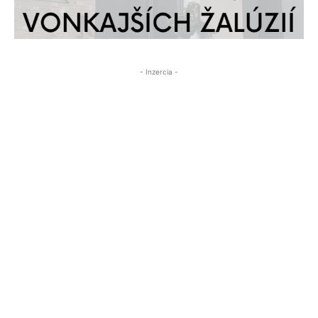
- Inzercia -