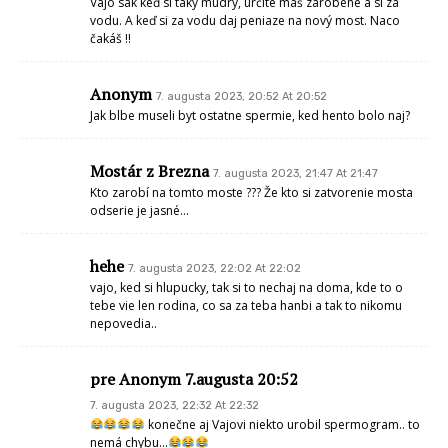
Vajo sak keď si taký múdry, určite máš zarobené a si za
vodu. A keď si za vodu daj peniaze na nový most. Naco
čakáš !!
Anonym
7. augusta 2023, 20:52 At 20:52
Jak blbe museli byt ostatne spermie, ked hento bolo naj?
Mostár z Brezna
7. augusta 2023, 21:47 At 21:47
Kto zarobí na tomto moste ??? Že kto si zatvorenie mosta
odserie je jasné…
hehe
7. augusta 2023, 22:02 At 22:02
vajo, ked si hlupucky, tak si to nechaj na doma, kde to o
tebe vie len rodina, co sa za teba hanbi a tak to nikomu
nepovedia..
pre Anonym 7.augusta 20:52
7. augusta 2023, 22:32 At 22:32
konečne aj Vajovi niekto urobil spermogram.. to
nemá chybu…