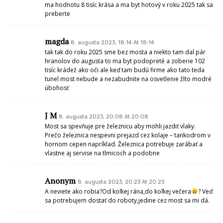
ma hodnotu 8 tisíc krása a ma byt hotový v roku 2025 tak sa
preberte
magda
8. augusta 2023, 18:14 At 18:14
tak tak do roku 2025 sme bez mosta a niekto tam dal pár
hranolov do augusta to ma byt podopreté a zoberie 102
tisíc krádež ako oči ale keď tam budú firme ako tato teda
tunel most nebude a nezabudnite na osvetlenie žlto modré
úbohosť
J M
8. augusta 2023, 20:08 At 20:08
Most sa spevňuje pre železnicu aby mohli jazdiť vlaky.
Prečo železnica nespevni prejazd cez kolaje – tankodrom v
hornom cepen napríklad. Železnica potrebuje zarábať a
vlastne aj servise na tlmicoch a podobne
Anonym
8. augusta 2023, 20:23 At 20:23
A neviete ako robia?Od koľkej rána,do koľkej večera
? Veď
sa potrebujem dostať do roboty,jedine cez most sa mi dá.