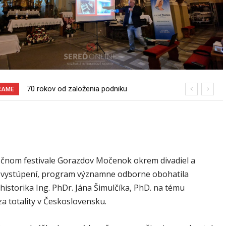
Sereď niekedy bola mestom s
ČAME
výborným napojením na hromadnú
dopravu – ANKETA
čnom festivale Gorazdov Močenok okrem divadiel a
 vystúpení, program významne odborne obohatila
historika Ing. PhDr. Jána Šimulčíka, PhD. na tému
a totality v Československu.