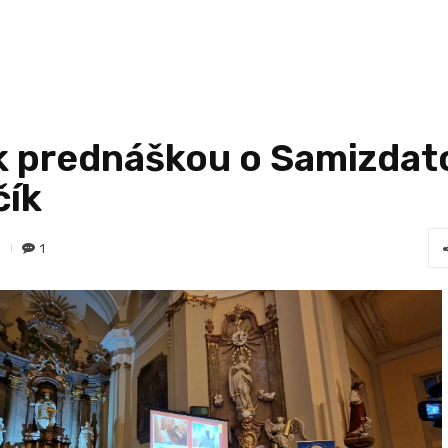
 prednáškou o Samizdato
čík
1