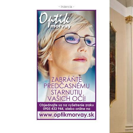
- Inzercia -