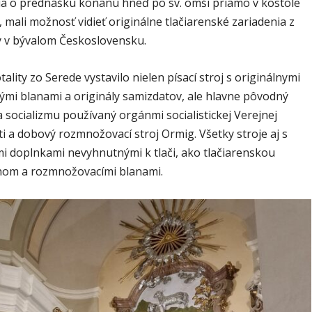
a o prednášku konanú hneď po sv. omši priamo v kostole
mali možnosť vidieť originálne tlačiarenské zariadenia z
ty v bývalom Československu.
lity zo Serede vystavilo nielen písací stroj s originálnymi
kými blanami a originály samizdatov, ale hlavne pôvodný
a socializmu používaný orgánmi socialistickej Verejnej
i a dobový rozmnožovací stroj Ormig. Všetky stroje aj s
mi doplnkami nevyhnutnými k tlači, ako tlačiarenskou
ehom a rozmnožovacími blanami.