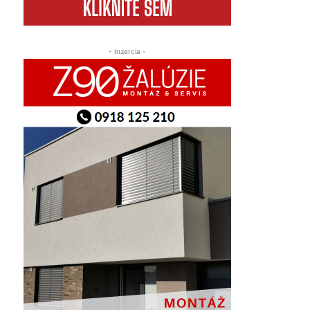
- Inzercia -