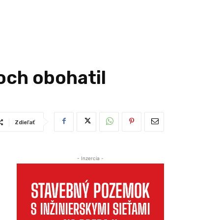
ch obohatil
Zdieľať
- Inzercia -