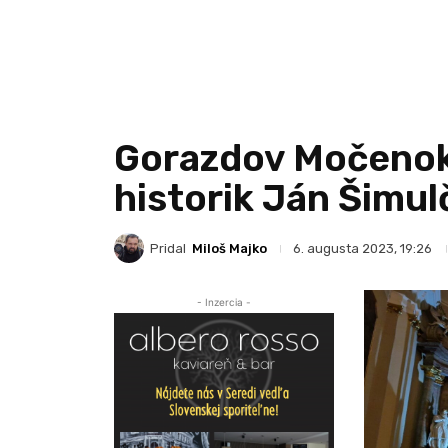
Gorazdov Močenok
historik Ján Šimul
Pridal
Miloš Majko
6. augusta 2023, 19:26
- Inzercia -