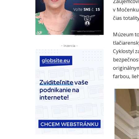
Záujemcovi
v Močenku, 
čias totali
Múzeum tota
tlačiarens
- Inzercia -
Cyklostyl z
bezpečnost
originálny
farbou, li