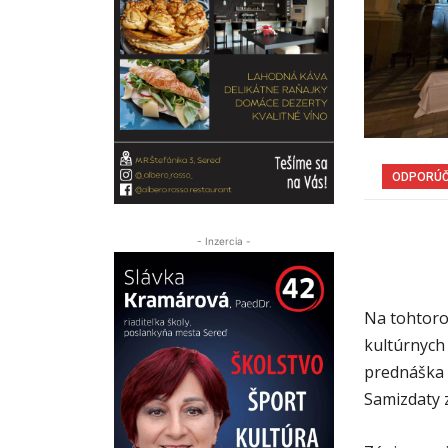
ODPORÚ
- Inzercia -
Na tohtoro
kultúrnych
prednáška 
Samizdaty z