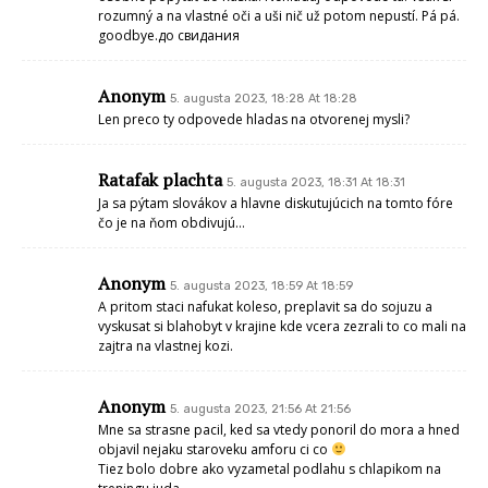
rozumný a na vlastné oči a uši nič už potom nepustí. Pá pá.
goodbye.до свидания
Anonym
5. augusta 2023, 18:28 At 18:28
Len preco ty odpovede hladas na otvorenej mysli?
Ratafak plachta
5. augusta 2023, 18:31 At 18:31
Ja sa pýtam slovákov a hlavne diskutujúcich na tomto fóre
čo je na ňom obdivujú…
Anonym
5. augusta 2023, 18:59 At 18:59
A pritom staci nafukat koleso, preplavit sa do sojuzu a
vyskusat si blahobyt v krajine kde vcera zezrali to co mali na
zajtra na vlastnej kozi.
Anonym
5. augusta 2023, 21:56 At 21:56
Mne sa strasne pacil, ked sa vtedy ponoril do mora a hned
objavil nejaku staroveku amforu ci co
Tiez bolo dobre ako vyzametal podlahu s chlapikom na