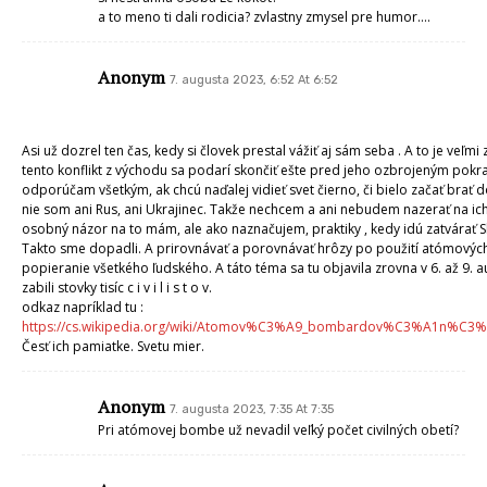
a to meno ti dali rodicia? zvlastny zmysel pre humor….
Anonym
7. augusta 2023, 6:52 At 6:52
Asi už dozrel ten čas, kedy si človek prestal vážiť aj sám seba . A to je veľmi 
tento konflikt z východu sa podarí skončiť ešte pred jeho ozbrojeným pokr
odporúčam všetkým, ak chcú naďalej vidieť svet čierno, či bielo začať brať 
nie som ani Rus, ani Ukrajinec. Takže nechcem a ani nebudem nazerať na 
osobný názor na to mám, ale ako naznačujem, praktiky , kedy idú zatvárať Sl
Takto sme dopadli. A prirovnávať a porovnávať hrôzy po použití atómových
popieranie všetkého ľudského. A táto téma sa tu objavila zrovna v 6. až 9. 
zabili stovky tisíc c i v i l i s t o v.
odkaz napríklad tu :
https://cs.wikipedia.org/wiki/Atomov%C3%A9_bombardov%C3%A1n%C3
Česť ich pamiatke. Svetu mier.
Anonym
7. augusta 2023, 7:35 At 7:35
Pri atómovej bombe už nevadil veľký počet civilných obetí?