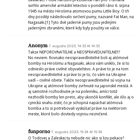
svrhlo americké armádní letectvo v pondělí ráno 6. srpna
1945 na město Hirošima atomovou pumu Little Boy. O tři
dny později následovalo svržení pumy, nazvané Fat Man, na
Nagasaki.[1] Tyto dvě jaderné pumy jsou jedinými
jadernými zbraněmi, které kdy byly použity ve válce.
Anonym
7. augusta 2023, 14:33 At 14:33
Takze NEPOROVNATELNE a NEOSPRAVEDLNITELNE!!?
No neviem. Rovnako neospravedlniteľné boli aj atómové
bomby na Hirošimu a Nagasaki, akosi vám uniklo, že si to
odnieslo práve civilné obyvateľstvo. A práve to je na tom
neospravedlniteľné a práve to je to, čo vám na Ukrajine
vadí – civilné obete. Takže neospravedlniteľné sú vojna na
Ukrajine aj atómové bomby zvrhnuté na japonské mestá. A
aj samotné rozhodnutie je na polemiku, amíci totiž
nezhodili bomby len preto, aby ukončili konflikt, ale išlo aj o
cynickú snahu zistiť, čo je schopná napáchať atómová
bomba a to si potrebovali vyskúšať práve na niektorom
meste, ktoré bolo dovtedy vojnou nezničené.
funporno
7. augusta 2023, 15:34 At 15:34
O Todovej a Zaleskej tu nebude nic ako si lizu pekace?