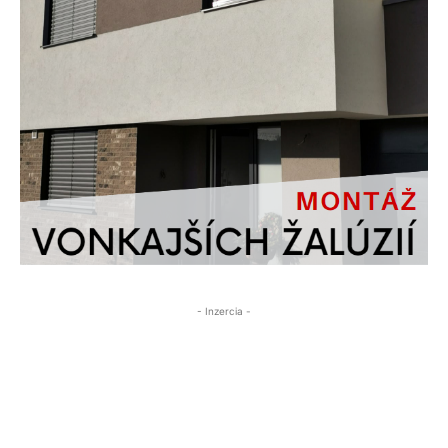
- Inzercia -