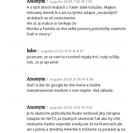
Anonym
7. augusta 2023, 7:50 At 7:50
A o tých dvoch lesbách z Tatier stále tichučko. Majkov
milovaný denník N a ani na týchto údajne „nezávislých“
stránkach sa nič nedozvieme.
Ale už aj vrabce si čvirikajú že :
Monika a Pamela sú dve veľké potvory,potichúčky osamote
lízali si otvory !
lubo
7. augusta 2023, 8:37 At 8:37
pozeram, ze sa nam tu rozohnil nejaky trol, rudy ruSSky
ňok…to je spravne!
Anonym
7. augusta 2023, 8:38 At 8:38
Stačí si dať do googla tie dve mená a žiadne
mainstreamové medium o tom nepíše. Aká záhada.
Anonym
7. augusta 2023, 9:52 At 9:52
Je to skutočne jednoduché,Rusko nedovolí,aby Ukrajina
vstúpila do NATO,za žiadnych okolností.Tak ako by USA
nestrpela žiadne vojenské zväzky,nie že na hraniciach,ale
ani v južnej a strednej Amerike.A môžeme sa postaviť aj na