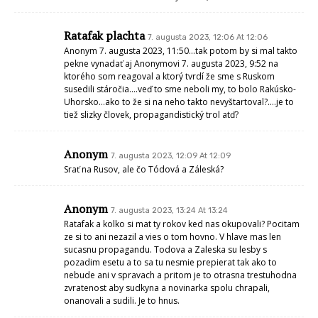
Ratafak plachta
7. augusta 2023, 12:06 At 12:06
Anonym 7. augusta 2023, 11:50…tak potom by si mal takto
pekne vynadať aj Anonymovi 7. augusta 2023, 9:52 na
ktorého som reagoval a ktorý tvrdí že sme s Ruskom
susedili stáročia….veď to sme neboli my, to bolo Rakúsko-
Uhorsko…ako to že si na neho takto nevyštartoval?….je to
tiež slizky človek, propagandistický trol atď?
Anonym
7. augusta 2023, 12:09 At 12:09
Srať na Rusov, ale čo Tódová a Záleská?
Anonym
7. augusta 2023, 13:24 At 13:24
Ratafak a kolko si mat ty rokov ked nas okupovali? Pocitam
ze si to ani nezazil a vies o tom hovno. V hlave mas len
sucasnu propagandu. Todova a Zaleska su lesby s
pozadim esetu a to sa tu nesmie prepierat tak ako to
nebude ani v spravach a pritom je to otrasna trestuhodna
zvratenost aby sudkyna a novinarka spolu chrapali,
onanovali a sudili. Je to hnus.