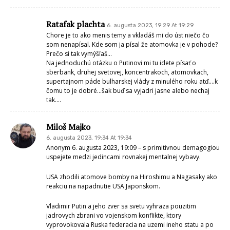
Ratafak plachta
6. augusta 2023, 19:29 At 19:29
Chore je to ako menis temy a vkladáš mi do úst niečo čo
som nenapísal. Kde som ja písal že atomovka je v pohode?
Prečo si tak vymýšľaš…
Na jednoduchú otázku o Putinovi mi tu idete písať o
sberbank, druhej svetovej, koncentrakoch, atomovkach,
supertajnom páde bulharskej vlády z minulého roku atď….k
čomu to je dobré…šak buď sa vyjadri jasne alebo nechaj
tak….
Miloš Majko
6. augusta 2023, 19:34 At 19:34
Anonym 6. augusta 2023, 19:09 – s primitivnou demagogiou
uspejete medzi jedincami rovnakej mentalnej vybavy.
USA zhodili atomove bomby na Hiroshimu a Nagasaky ako
reakciu na napadnutie USA Japonskom.
Vladimir Putin a jeho zver sa svetu vyhraza pouzitim
jadrovych zbrani vo vojenskom konflikte, ktory
vyprovokovala Ruska federacia na uzemi ineho statu a po