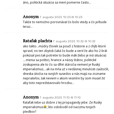
áno, politická situácia sa mení pomerne často…
Anonym
7. augusta 2023, 10:23 At 10:23
Takže to nemožno porovnávať čo bolo vtedy a čo je/bude
teraz…
Ratafak plachta
7. augusta 2023, 10:32 At 10:32
ako takto…múdry človek sa poučí z historie a z chýb ktoré
spravil, no ten zbytok čaká čo bude a veriť že ako ho 2 krát
pokúsal pes tak potretie to bude inák (lebo je iná situácia)
….menia sa politici, hranice a názvy štátov, politické
zoskupenia ale to čo sa dlhé stáročia nemení je Ruský
imperializmus….ak na mňa už v nedávnej minulosti zaútočili,
dneska útočia na svojích susedov a nás majú na zozname
nepriateľov, tak neviem v akom vesmíre by som musel žiť
aby toto nepredstavovalo hrozbu…
Anonym
7. augusta 2023, 11:10 At 11:10
Ratafak tebe uz dobre z tej propagandy jebe. Ze Rusky
imperializmus
, kto oslobodil od nacizmu tvojich
ptedkov?