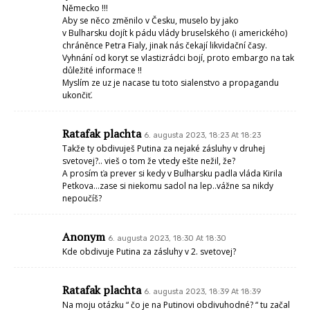
Německo !!!
Aby se něco změnilo v Česku, muselo by jako
v Bulharsku dojít k pádu vlády bruselského (i amerického)
chráněnce Petra Fialy, jinak nás čekají likvidační časy.
Vyhnání od koryt se vlastizrádci bojí, proto embargo na tak
důležité informace !!
Myslím ze uz je nacase tu toto sialenstvo a propagandu
ukončiť.
Ratafak plachta
6. augusta 2023, 18:23 At 18:23
Takže ty obdivuješ Putina za nejaké zásluhy v druhej
svetovej?.. vieš o tom že vtedy ešte nežil, že?
A prosím ťa prever si kedy v Bulharsku padla vláda Kirila
Petkova…zase si niekomu sadol na lep..vážne sa nikdy
nepoučíš?
Anonym
6. augusta 2023, 18:30 At 18:30
Kde obdivuje Putina za zásluhy v 2. svetovej?
Ratafak plachta
6. augusta 2023, 18:39 At 18:39
Na moju otázku “ čo je na Putinovi obdivuhodné? “ tu začal