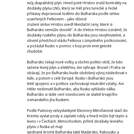
svůj zkapalněný plyn. Hned poté Hristov zrušil kontrakty na
dodávky plynu LNG, který se měl přes turecké a řecké
přístavy dopravovat loděmi do Bulharska podle smluv
uzavřených Petkovem – jako důvod
zrušení smluv Hristov uvedl likvidační ceny, které si
Bulharsko nemůže dovolit”. A do třetice Hristov oznámil, že
dodávky ruského plynu do Bulharska jsou nevyhnutelné, a
obvinil předchozí vládu Petkova z úmyslného poškozování,
a požádal Rusko o pomoc v boji proti energetické
chudobě.
Bulharsko čekají nové volby a všichni politici vědí, že kdo
sežene levný plyn a elektřinu, ten vyhraje. Brusel i Praha se
obávají, že po Bulharsku bude obdobný vývoj následovat v
Itálii, a potom v celé Evropě. Rusko i Bulharsko jsou
letití spojenci a v politice zachovávají neutrální vztahy. Ani
Hitler nedonutil Bulharsko, aby Rusku vyhlásilo válku.
Bulharsko si stále cení osvobození ze staletí trvajícího
osmanského jha Ruskem.
Podle Putinovy velvyslankyně Eleonory Mitrofanové stačí do
Kremlu vyslat posly a zaplatit rubly a hned může být teplo a
levno i v Čechách. Mimochodem, přímé dodávky levného
plynu z Ruska už mají
sjednané kromě Bulharska také Maďarsko, Rakousko a