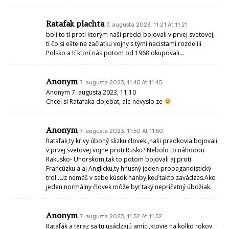
Ratafak plachta
7. augusta 2023, 11:21 At 11:21
boli to tí proti ktorým naši predci bojovali v prvej svetovej,
tí čo si ešte na začiatku vojny s tými nacistami rozdelili
Polsko a tí ktorí nás potom od 1968 okupovali…
Anonym
7. augusta 2023, 11:45 At 11:45
Anonym 7. augusta 2023, 11:10
Chcel si Ratafaka dojebat, ale nevyslo ze
Anonym
7. augusta 2023, 11:50 At 11:50
Ratafak,ty krivy úbohý slizku človek.,naši predkovia bojovali
v prvej svetovej vojne proti Rusku? Nebolo to náhodou
Rakusko- Uhorskom,tak to potom bojovali aj proti
Francúzku a aj Anglicku,ty hnusný jeden propagandistický
trol..Uz nemáš v sebe kúsok hanby,keď takto zavádzas.Ako
jeden normálny človek môže byť taký nepríčetný úbožiak.
Anonym
7. augusta 2023, 11:52 At 11:52
Ratafák a teraz sa tu usádzajú amíci,ktovie na kolko rokov.