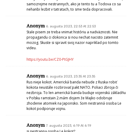
samozrejme nestrannych, ako je tento tu a Todova co sa
nehanbi lezbit v tatratach, to sme teda dopracovali.
Anonym
6. augusta 2023, 22:53 At 22:53
Stale pisem ze treba vnimat históriu a nadväznosti. Nie
propagandu ci dokonca si nou nechat nacisto zatemnit
mozog. Skuste si spravit svoj nazor napriklad po tomto
videu.
https://youtu.be/CZ0-PtGJHY
Anonym
6. augusta 2023, 23:35 At 23:35
Rus nieje kokot. Americká banda nebude z Ruska robiť
kokota neustále rozširovať pakt NATO. Poliaci zbroja či
nezbroja. To len americká banda buduje vojenskú základňu
v Poľsku ramstain 2.mám dojem že Majko odobruje
zhodenie atomiek na Japonsko. Som nestranná osoba Le
kokot podporuje vojnu.
Anonym
7. augusta 2023, 6:19 At 6:19
si nestranna osoba Le kokot?