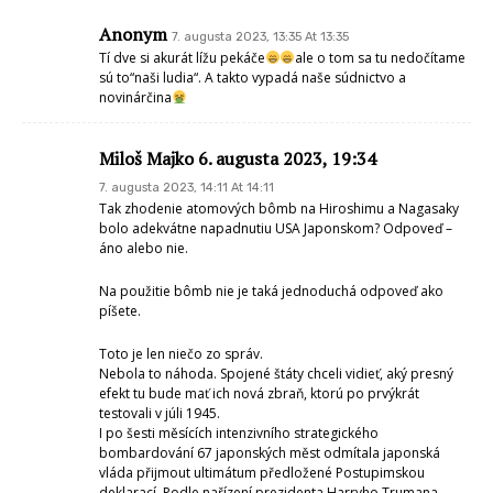
Anonym
7. augusta 2023, 13:35 At 13:35
Tí dve si akurát lížu pekáče
ale o tom sa tu nedočítame
sú to“naši ludia“. A takto vypadá naše súdnictvo a
novinárčina
Miloš Majko 6. augusta 2023, 19:34
7. augusta 2023, 14:11 At 14:11
Tak zhodenie atomových bômb na Hiroshimu a Nagasaky
bolo adekvátne napadnutiu USA Japonskom? Odpoveď –
áno alebo nie.
Na použitie bômb nie je taká jednoduchá odpoveď ako
píšete.
Toto je len niečo zo správ.
Nebola to náhoda. Spojené štáty chceli vidieť, aký presný
efekt tu bude mať ich nová zbraň, ktorú po prvýkrát
testovali v júli 1945.
I po šesti měsících intenzivního strategického
bombardování 67 japonských měst odmítala japonská
vláda přijmout ultimátum předložené Postupimskou
deklarací. Podle nařízení prezidenta Harryho Trumana