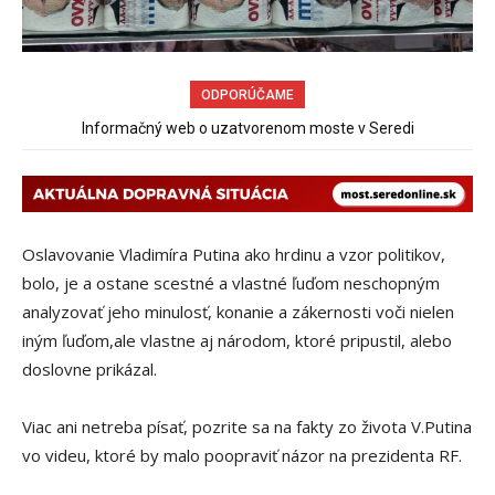
ODPORÚČAME
Informačný web o uzatvorenom moste v Seredi
Oslavovanie Vladimíra Putina ako hrdinu a vzor politikov,
bolo, je a ostane scestné a vlastné ľuďom neschopným
analyzovať jeho minulosť, konanie a zákernosti voči nielen
iným ľuďom,ale vlastne aj národom, ktoré pripustil, alebo
doslovne prikázal.
Viac ani netreba písať, pozrite sa na fakty zo života V.Putina
vo videu, ktoré by malo poopraviť názor na prezidenta RF.