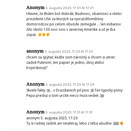
Anonym
5. augusta 2023, 17:01 At 17:01
Hlavne, že Biden bol dobrák, Bushovci, obamovci a všetci
prezidenti USA za ktorých sa vyvraždilomilióny
domorodcov po celom obvode zemegule … len indianov
žilo okolo 120 ooo ooo v severnej Amerike a už je iba
zopár .
anonym
5. augusta 2023, 17:23 At 17:23
chcem sa spýtať, keďže som náročný a chcem si utrieť
zadok Putinom, ten papier je jedno, dvoj alebo
trojvrstvový?
Anonym
5. augusta 2023, 17:29 At 17:29
Skvele fakty :)))… v Drazdanech pil pivo :))) Ten typicky pivny
Pepa predsa o tom urcite nieco musi vediet :))))
Anonym
5. augusta 2023, 17:31 At 17:31
anonym 5. augusta 2023, 17:23:
Ty si radsej zadok ani neutieraj, lebo z teba ubudne :))))))