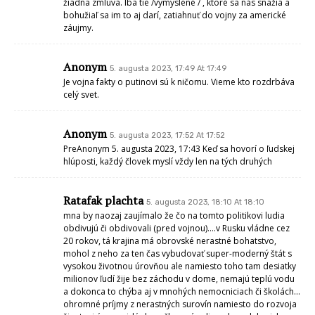
žiadna zmluva. Iba tie /vymyslené / , ktoré sa nás snažia a
bohužiaľ sa im to aj darí, zatiahnuť do vojny za americké
záujmy.
Anonym
5. augusta 2023, 17:49 At 17:49
Je vojna fakty o putinovi sú k ničomu. Vieme kto rozdrbáva
celý svet.
Anonym
5. augusta 2023, 17:52 At 17:52
PreAnonym 5. augusta 2023, 17:43 Keď sa hovorí o ľudskej
hlúposti, každý človek myslí vždy len na tých druhých
Ratafak plachta
5. augusta 2023, 18:10 At 18:10
mna by naozaj zaujímalo že čo na tomto politikovi ludia
obdivujú či obdivovali (pred vojnou)….v Rusku vládne cez
20 rokov, tá krajina má obrovské nerastné bohatstvo,
mohol z neho za ten čas vybudovať super-moderný štát s
vysokou životnou úrovňou ale namiesto toho tam desiatky
milionov ľudí žije bez záchodu v dome, nemajú teplú vodu
a dokonca to chýba aj v mnohých nemocniciach či školách…
ohromné príjmy z nerastných surovín namiesto do rozvoja