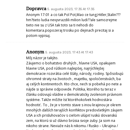
Dopravca
5. augusta 2023, 17:35 At 17:35
Anonym 17:01 a co tak Pol Pot,Mao ce tung,Hitler,Stalin???
hm?tieto ludia nevyvrazdili milion ludi??ale samozrejme
tieto nie su z USA tak toto sa ti nehodi do
komentara.popozeraj trosku po dejinach precitaj si a
potom vypisuj.
Anonym
5. augusta 2023, 17:43 At 17:43
Môj názor je takýto.
Záujemci o bohatstvo druhých , hlavne USA, opakujem
hlavne USA, pod rúškom najlepšej, najrýchlejšej
demokracie rozvrátia celé štáty, národy, rodiny. Spôsobujú
ohromné straty na životoch , majetku, spoločenstvách, ba
aj celých kontinentoch. Kto chce, nech si pobehá po nete a
nájde si správne odpovede. Politika, ktorého tu teraz v
článku oslovujú vládne v demokraticky zvolenom právnom
systéme. Takže môžte ísť ktoréhokoľvek hodnostára
hodnotiť . To , že je v tomto stave s inou krajinou je okrem
mnohých ďalších terajších konfliktov predovšetkým záujem
USA a ich prisluhovačov s cieľom ulúpiť ruskú slovanskú
zem, na ktorú si už dávno brúsia svoje zuby. Ja som na
nikoho strane. Neviaže nás k nikomu / Rusko – Ukrajina /