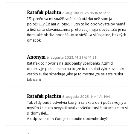
Ratafak plachta
6. augusta 2023, 13:15 At 13:15
???..prečo sa mi snažíš vnútiť inú otázku než som ja
položil?…v ČR ani v Poľsku Putin toľko obdivovateľov nemá
a tiež sú to slovania…mna preto zaujímajú slováci…čo je na
ňom také obdivuhodné?…ty to vieš?…a skús jasne, bez tých
omáčok..
Anonym
6. augusta 2023, 14:21 At 14:21
Ratafak co hovoris na zisk banky Sberbank? 7,2mld
dolarov,je pekna suma na to ,ze tu desolati vykrikovali ako
vsetko ruske skrachuje ,ako je to mozne ,ze sa este rusku
tak dari?
Ratafak plachta
6. augusta 2023, 14:41 At 14:41
Tak vždy budú odvetvia ktorým sa extra darí počas vojny a
myslím že nikto nevykrikoval ze všetko ruské skrachuje..to si
si domyslel…
A odpovies mi v čom je ten putin obdivuhodný?