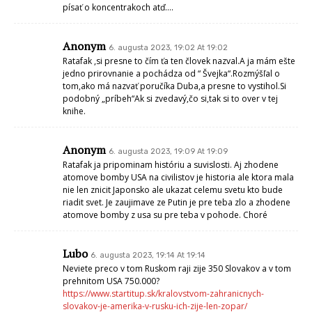
písať o koncentrakoch atď….
Anonym
6. augusta 2023, 19:02 At 19:02
Ratafak ,si presne to čím ťa ten človek nazval.A ja mám ešte
jedno prirovnanie a pochádza od “ Švejka“.Rozmýšľal o
tom,ako má nazvať poručíka Duba,a presne to vystihol.Si
podobný „príbeh“Ak si zvedavý,čo si,tak si to over v tej
knihe.
Anonym
6. augusta 2023, 19:09 At 19:09
Ratafak ja pripominam históriu a suvislosti. Aj zhodene
atomove bomby USA na civilistov je historia ale ktora mala
nie len znicit Japonsko ale ukazat celemu svetu kto bude
riadit svet. Je zaujimave ze Putin je pre teba zlo a zhodene
atomove bomby z usa su pre teba v pohode. Choré
Lubo
6. augusta 2023, 19:14 At 19:14
Neviete preco v tom Ruskom raji zije 350 Slovakov a v tom
prehnitom USA 750.000?
https://www.startitup.sk/kralovstvom-zahranicnych-
slovakov-je-amerika-v-rusku-ich-zije-len-zopar/