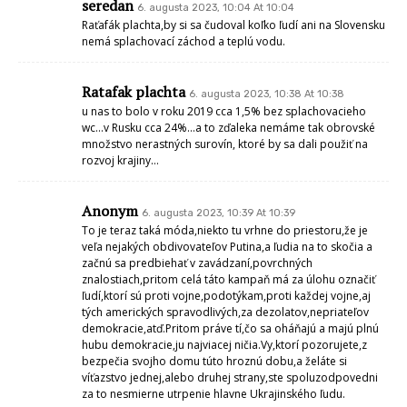
seredan
6. augusta 2023, 10:04 At 10:04
Raťafák plachta,by si sa čudoval koľko ľudí ani na Slovensku
nemá splachovací záchod a teplú vodu.
Ratafak plachta
6. augusta 2023, 10:38 At 10:38
u nas to bolo v roku 2019 cca 1,5% bez splachovacieho
wc…v Rusku cca 24%…a to zďaleka nemáme tak obrovské
množstvo nerastných surovín, ktoré by sa dali použiť na
rozvoj krajiny…
Anonym
6. augusta 2023, 10:39 At 10:39
To je teraz taká móda,niekto tu vrhne do priestoru,že je
veľa nejakých obdivovateľov Putina,a ľudia na to skočia a
začnú sa predbiehať v zavádzaní,povrchných
znalostiach,pritom celá táto kampaň má za úlohu označiť
ľudí,ktorí sú proti vojne,podotýkam,proti každej vojne,aj
tých amerických spravodlivých,za dezolatov,nepriateľov
demokracie,atď.Pritom práve tí,čo sa oháňajú a majú plnú
hubu demokracie,ju najviacej ničia.Vy,ktorí pozorujete,z
bezpečia svojho domu túto hroznú dobu,a želáte si
víťazstvo jednej,alebo druhej strany,ste spoluzodpovedni
za to nesmierne utrpenie hlavne Ukrajinského ľudu.