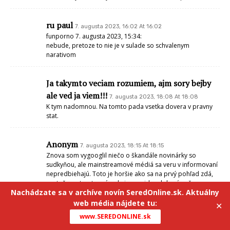
ru paul
7. augusta 2023, 16:02 At 16:02
funporno 7. augusta 2023, 15:34:
nebude, pretoze to nie je v sulade so schvalenym
narativom
Ja takymto veciam rozumiem, ajm sory bejby
ale ved ja viem!!!
7. augusta 2023, 18:08 At 18:08
K tym nadomnou. Na tomto pada vsetka dovera v pravny
stat.
Anonym
7. augusta 2023, 18:15 At 18:15
Znova som vygooglil niečo o škandále novinárky so
sudkyňou, ale mainstreamové médiá sa veru v informovaní
nepredbiehajú. Toto je horšie ako sa na prvý pohľad zdá,
pretože na tomto prípade jasne vidno, kde sú naše
Nachádzate sa v archíve novín SeredOnline.sk. Aktuálny
„objektívne“ médiá. Zostali len reči o nezávislosti,
objektívnosti a nestrannosti. Ak niečo nepasuje do
web média nájdete tu:
✕
koncepcie, jednoducho sa mlčí.
www.SEREDONLINE.sk