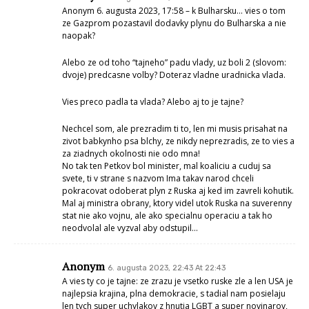
Anonym 6. augusta 2023, 17:58 – k Bulharsku… vies o tom
ze Gazprom pozastavil dodavky plynu do Bulharska a nie
naopak?
Alebo ze od toho “tajneho” padu vlady, uz boli 2 (slovom:
dvoje) predcasne volby? Doteraz vladne uradnicka vlada.
Vies preco padla ta vlada? Alebo aj to je tajne?
Nechcel som, ale prezradim ti to, len mi musis prisahat na
zivot babkynho psa blchy, ze nikdy neprezradis, ze to vies a
za ziadnych okolnosti nie odo mna!
No tak ten Petkov bol minister, mal koaliciu a cuduj sa
svete, ti v strane s nazvom Ima takav narod chceli
pokracovat odoberat plyn z Ruska aj ked im zavreli kohutik.
Mal aj ministra obrany, ktory videl utok Ruska na suverenny
stat nie ako vojnu, ale ako specialnu operaciu a tak ho
neodvolal ale vyzval aby odstupil…
Anonym
6. augusta 2023, 22:43 At 22:43
A vies ty co je tajne: ze zrazu je vsetko ruske zle a len USA je
najlepsia krajina, plna demokracie, s tadial nam posielaju
len tych super uchylakov z hnutia LGBT a super novinarov,