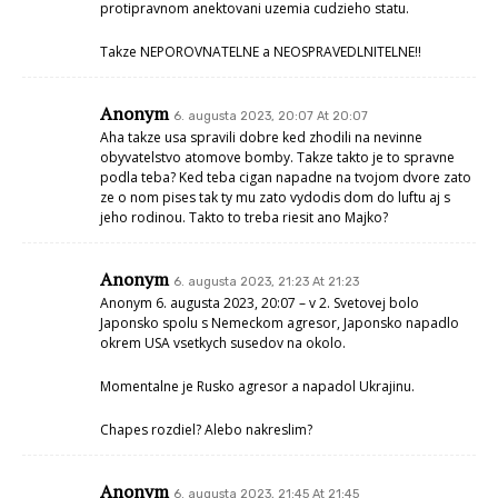
protipravnom anektovani uzemia cudzieho statu.
Takze NEPOROVNATELNE a NEOSPRAVEDLNITELNE!!
Anonym
6. augusta 2023, 20:07 At 20:07
Aha takze usa spravili dobre ked zhodili na nevinne
obyvatelstvo atomove bomby. Takze takto je to spravne
podla teba? Ked teba cigan napadne na tvojom dvore zato
ze o nom pises tak ty mu zato vydodis dom do luftu aj s
jeho rodinou. Takto to treba riesit ano Majko?
Anonym
6. augusta 2023, 21:23 At 21:23
Anonym 6. augusta 2023, 20:07 – v 2. Svetovej bolo
Japonsko spolu s Nemeckom agresor, Japonsko napadlo
okrem USA vsetkych susedov na okolo.
Momentalne je Rusko agresor a napadol Ukrajinu.
Chapes rozdiel? Alebo nakreslim?
Anonym
6. augusta 2023, 21:45 At 21:45