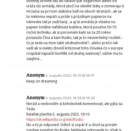
životnej úrovne idú do vačkov pár oligarchov alebo ich
vráža do armády, ktorá útočí na okolité štáty a zomieraju či
mrzačia sa pri tom státisíce ľudí na oboch stranách…ak sa
to niekomu nepáči a príde s prázdnym papierov na
námestie tak je zadržaný…a aj tá armáda je vlastne na
papieri totálne nafúknutá bublina, ktorá používa 50-70
ročnú techniku..ak si porovnám kam sa za 20 rokov
posunula Čína a kam Rusko, tak je to neuveriteľný rozdiel…
čo je teda na ňom také obdivuhodné?…alebo prečo tak
vadí ak si niekto dovolí kritizovať toho človeka čo v europe
rozpútal najvačší konflikt od druhej svetovej?..vážne ma to
zaujíma…
Anonym
5. augusta 2023, 18:19 At 18:19
Keep on dreaming
Anonym
5. augusta 2023, 18:25 At 18:25
Nerád a nedovolím si kohokoľvek komentovať, ale pýta sa.
Teda
Ratafak plachta 5. augusta 2023, 18:10
https://sk.wikipedia.org/wiki/Rusko
No a to je odpoveď. Odlož si zopár € a choď sa prosím
osobne popýtať do Ruska. Nehľadaj odpovede tu. Však si