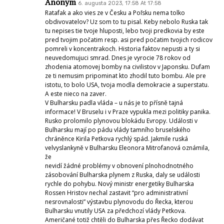
Anonym
6. augusta 2023, 17:58 At 17:58
Ratafak a ako vies ze v Česku a Poľsku nema tolko
obdivovatelov? Uz som to tu pisal. Keby nebolo Ruska tak
tu nepises tie tvoje hluposti, lebo tvoji predkovia by este
pred tvojim počatim resp. asi pred počatim tvojich rodicov
pomreli v koncentrakoch. Historia faktov nepusti a ty si
neuvedomujuci smrad. Dnes je vyrocie 78 rokov od
zhodenia atomovej bomby na civilistov v Japonsku. Dufam
ze ti nemusim pripominat kto zhodil tuto bombu. Ale pre
istotu, to bolo USA, tvoja modla demokracie a superstatu.
A este nieco na zaver.
V Bulharsku padla vláda – u nás je to přísně tajná
informace! V Bruselu i v Praze vypukla mezi politiky panika.
Rusko prolomilo plynovou blokádu Evropy. Události v
Bulharsku mají po pádu vlády tamního bruselského
chráněnce Kirila Petkova rychlý spád. Jakmile ruská
velvyslankyně v Bulharsku Eleonora Mitrofanová oznámila,
že
nevidí žádné problémy v obnovení plnohodnotného
zásobování Bulharska plynem z Ruska, daly se události
rychle do pohybu. Nový ministr energetiky Bulharska
Rossen Hristov nechal zastavit “pro administrativní
nesrovnalosti” výstavbu plynovodu do Řecka, kterou
Bulharsku vnutily USA za předchozí vlády Petkova.
Američané totiž chtěli do Bulharska přes Řecko dodávat