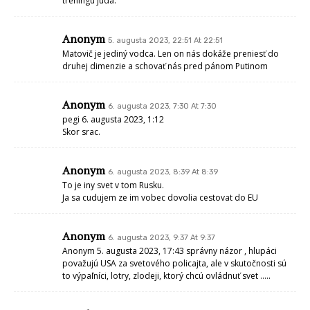
treningu juda.
Anonym
5. augusta 2023, 22:51 At 22:51
Matovič je jediný vodca. Len on nás dokáže preniesť do
druhej dimenzie a schovať nás pred pánom Putinom
Anonym
6. augusta 2023, 7:30 At 7:30
pegi 6. augusta 2023, 1:12
Skor srac.
Anonym
6. augusta 2023, 8:39 At 8:39
To je iny svet v tom Rusku.
Ja sa cudujem ze im vobec dovolia cestovat do EU
Anonym
6. augusta 2023, 9:37 At 9:37
Anonym 5. augusta 2023, 17:43 správny názor , hlupáci
považujú USA za svetového policajta, ale v skutočnosti sú
to výpaľníci, lotry, zlodeji, ktorý chcú ovládnuť svet …..