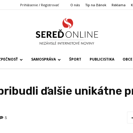
Prihlásenie / Registrovať
O nás
Tip na článok
Reklama
K
ZPEČNOSŤ
SAMOSPRÁVA
ŠPORT
PUBLICISTIKA
OBCE
ribudli ďalšie unikátne pr
5