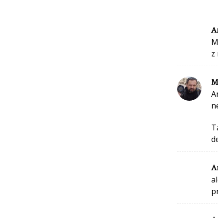
A
M
z
M
A
n
T
d
A
a
p