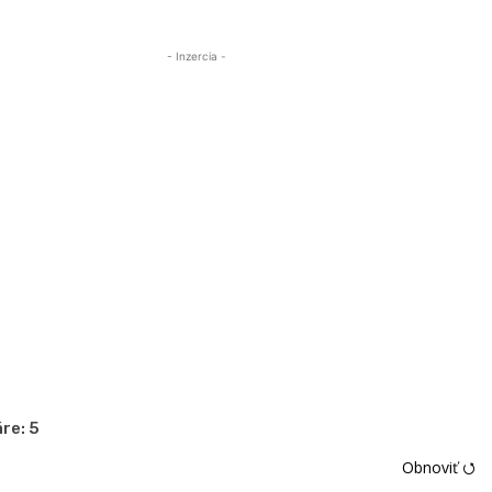
- Inzercia -
re:
5
Obnoviť ⭯