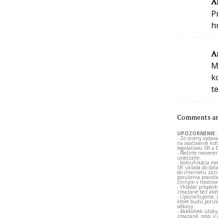
A
P
h
A
M
k
t
Comments are
UPOZORNENIE:
- Zo strany vydav
na osočovanie koh
legislatívou SR a 
- Nešírte neovere
uvádzajte.
- Komunikácia med
SR ukladá do data
do internetu zazn
porušenia pravidi
činným v trestno
- Vkladať príspev
zmazané bez akéh
- Upozorňujeme, ž
ktoré budú porušo
odkazy.
- Akékoľvek útoky
zmazané, resp. v 