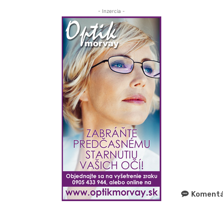
- Inzercia -
Komentá