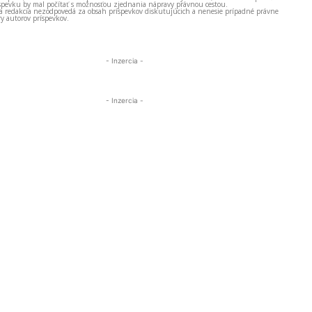
spevku by mal počítať s možnosťou zjednania nápravy právnou cestou.
 a redakcia nezodpovedá za obsah príspevkov diskutujúcich a nenesie prípadné právne
y autorov príspevkov.
- Inzercia -
- Inzercia -