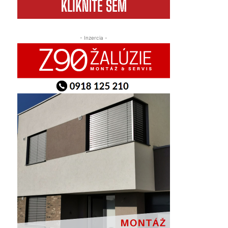
- Inzercia -