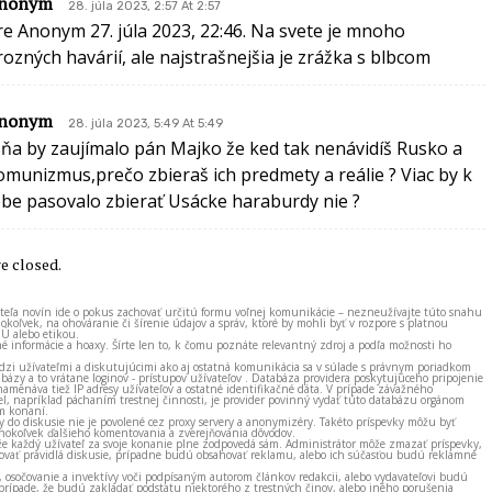
nonym
28. júla 2023, 2:57 At 2:57
re Anonym 27. júla 2023, 22:46. Na svete je mnoho
rozných havárií, ale najstrašnejšia je zrážka s blbcom
nonym
28. júla 2023, 5:49 At 5:49
ňa by zaujímalo pán Majko že ked tak nenávidíš Rusko a
omunizmus,prečo zbieraš ich predmety a reálie ? Viac by k
ebe pasovalo zbierať Usácke haraburdy nie ?
 closed.
ateľa novín ide o pokus zachovať určitú formu voľnej komunikácie – nezneužívajte túto snahu
okoľvek, na ohováranie či šírenie údajov a správ, ktoré by mohli byť v rozpore s platnou
EÚ alebo etikou.
né informácie a hoaxy. Šírte len to, k čomu poznáte relevantný zdroj a podľa možnosti ho
zi užívateľmi a diskutujúcimi ako aj ostatná komunikácia sa v súlade s právnym poriadkom
bázy a to vrátane loginov - prístupov užívateľov . Databáza providera poskytujúceho pripojenie
amenáva tiež IP adresy užívateľov a ostatné identifikačné dáta. V prípade závažného
el, napríklad páchaním trestnej činnosti, je provider povinný vydať túto databázu orgánom
m konaní.
ky do diskusie nie je povolené cez proxy servery a anonymizéry. Takéto príspevky môžu byť
okoľvek ďalšieho komentovania a zverejňovania dôvodov.
e každý užívateľ za svoje konanie plne zodpovedá sám. Administrátor môže zmazať príspevky,
vať pravidlá diskusie, prípadne budú obsahovať reklamu, alebo ich súčasťou budú reklamné
, osočovanie a invektívy voči podpísaným autorom článkov redakcii, alebo vydavateľovi budú
prípade, že budú zakladať podstatu niektorého z trestných činov, alebo iného porušenia