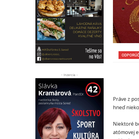
ODPORÚ
- Inzercia -
Práve z pos
hneď nieko
Niektoré bo
atómovej e