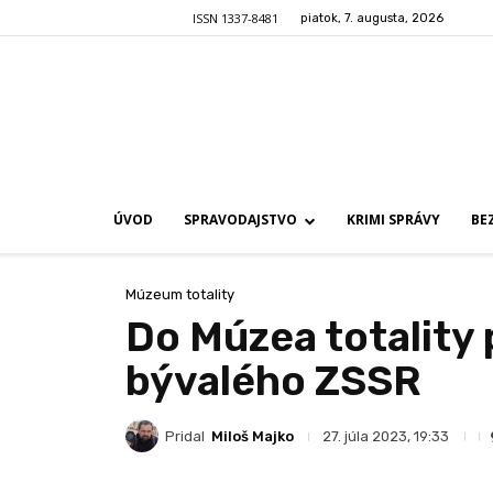
ISSN 1337-8481
piatok, 7. augusta, 2026
ÚVOD
SPRAVODAJSTVO
KRIMI SPRÁVY
BE
Múzeum totality
Do Múzea totality p
bývalého ZSSR
Pridal
Miloš Majko
27. júla 2023, 19:33