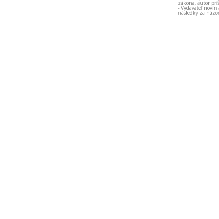
zákona, autor prí
- Vydavateľ novín
následky za názor