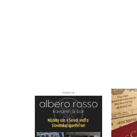
- Inzercia -