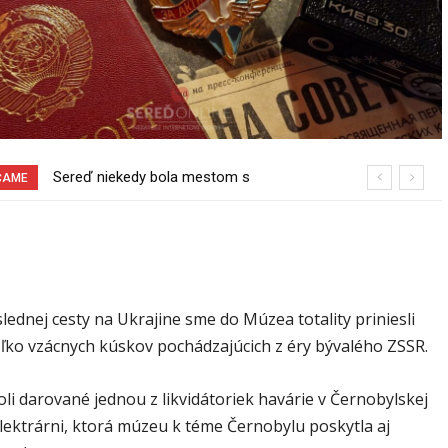
Sereď niekedy bola mestom s
Pri venčení na Jesenského ulici mal
ČAME
výborným napojením na hromadnú
usmrtiť psíka vlčiak, ktorý mal voľne
dopravu – ANKETA
behať
lednej cesty na Ukrajine sme do Múzea totality priniesli
ľko vzácnych kúskov pochádzajúcich z éry bývalého ZSSR.
li darované jednou z likvidátoriek havárie v Černobylskej
lektrárni, ktorá múzeu k téme Černobylu poskytla aj