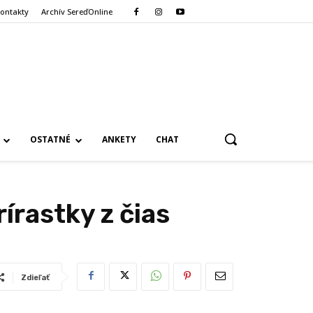
ontakty
Archív SereďOnline
OSTATNÉ
ANKETY
CHAT
írastky z čias
Zdieľať