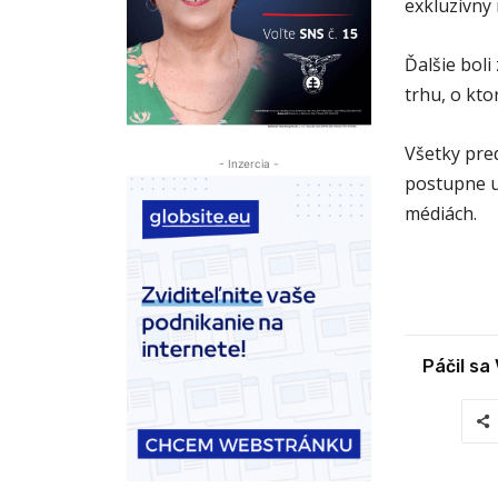
exkluzívny
Ďalšie bol
trhu, o kto
Všetky pre
- Inzercia -
postupne uk
médiách.
Páčil sa