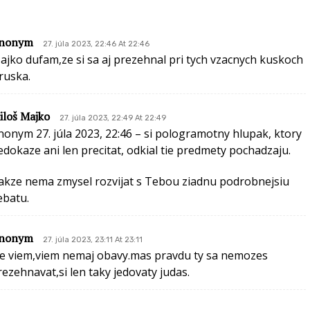
nonym
27. júla 2023, 22:46 At 22:46
ajko dufam,ze si sa aj prezehnal pri tych vzacnych kuskoch
 ruska.
iloš Majko
27. júla 2023, 22:49 At 22:49
nonym 27. júla 2023, 22:46 – si pologramotny hlupak, ktory
edokaze ani len precitat, odkial tie predmety pochadzaju.
akze nema zmysel rozvijat s Tebou ziadnu podrobnejsiu
ebatu.
nonym
27. júla 2023, 23:11 At 23:11
le viem,viem nemaj obavy.mas pravdu ty sa nemozes
rezehnavat,si len taky jedovaty judas.