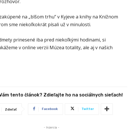
 rozhovor.
i zakúpené na „blšom trhu“ v Kyjeve a knihy na Knižnom
rom sme niekoľkokrát písali už v minulosti.
dmety prinesené iba pred niekoľkými hodinami, si
ážeme v online verzii Múzea totality, ale aj v našich
 Vám tento článok? Zdieľajte ho na sociálnych sieťach!
Facebook
Twitter
Zdieľať
- Inzercia -