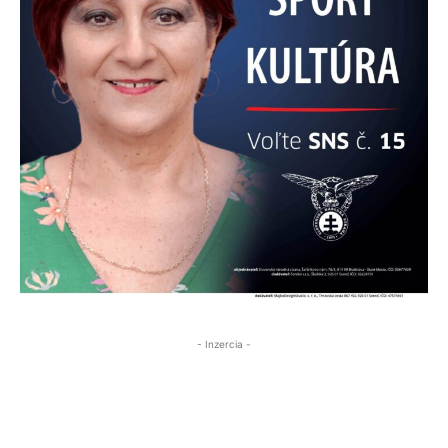
- Inzercia -