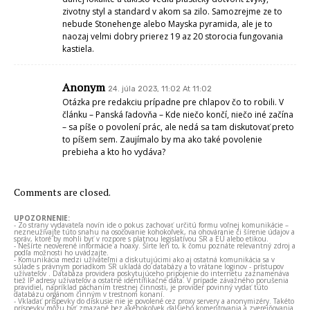
zivotny styl a standard v akom sa zilo. Samozrejme ze to
nebude Stonehenge alebo Mayska pyramida, ale je to
naozaj velmi dobry prierez 19 az 20 storocia fungovania
kastiela.
Anonym
24. júla 2023, 11:02 At 11:02
Otázka pre redakciu prípadne pre chlapov čo to robili. V
článku – Panská ľadovňa – Kde niečo končí, niečo iné začína
– sa píše o povolení prác, ale nedá sa tam diskutovať preto
to píšem sem. Zaujímalo by ma ako také povolenie
prebieha a kto ho vydáva?
Comments are closed.
UPOZORNENIE:
- Zo strany vydavateľa novín ide o pokus zachovať určitú formu voľnej komunikácie –
nezneužívajte túto snahu na osočovanie kohokoľvek, na ohováranie či šírenie údajov a
správ, ktoré by mohli byť v rozpore s platnou legislatívou SR a EÚ alebo etikou.
- Nešírte neoverené informácie a hoaxy. Šírte len to, k čomu poznáte relevantný zdroj a
podľa možnosti ho uvádzajte.
- Komunikácia medzi užívateľmi a diskutujúcimi ako aj ostatná komunikácia sa v
súlade s právnym poriadkom SR ukladá do databázy a to vrátane loginov - prístupov
užívateľov . Databáza providera poskytujúceho pripojenie do internetu zaznamenáva
tiež IP adresy užívateľov a ostatné identifikačné dáta. V prípade závažného porušenia
pravidiel, napríklad páchaním trestnej činnosti, je provider povinný vydať túto
databázu orgánom činným v trestnom konaní.
- Vkladať príspevky do diskusie nie je povolené cez proxy servery a anonymizéry. Takéto
príspevky môžu byť zmazané bez akéhokoľvek ďalšieho komentovania a zverejňovania