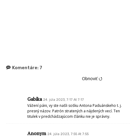
Komentáre:
7
Obnoviť ⭯
Gabika
24. júla 2023, 7:17 At 7:17
Vážení páni, vy ste našli sošku Antona Paduánskeho t. j.
presný názov. Patrón stratených a nájdených vecí. Ten
titulek v predchádzajúcom článku nie je správny.
Anonym
24. júla 2023, 7:55 At 7:55