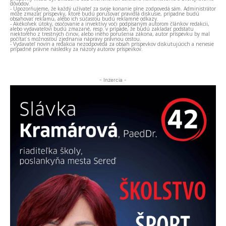
dôvodov.
- Upozorňujeme, že každý užívateľ za svoje konanie plne zodpovedá sám. Administrátor
môže zmazať príspevky, ktoré budú porušovať pravidlá diskusie, prípadne budú
obsahovať reklamu, alebo ich súčasťou budú reklamné odkazy.
- Akékoľvek útoky, osočovanie a invektívy voči podpísaným autorom článkov redakcii,
alebo vydavateľovi budú zmazané, resp. v prípade, že budú zakladať podstatu
niektorého z trestných činov, alebo iného porušenia zákona, autor príspevku by mal
počítať s možnosťou zjednania nápravy právnou cestou.
- Vydavateľ novín a redakcia nezodpovedá za obsah príspevkov diskutujúcich a nenesie
prípadné právne následky za názory autorov príspevkov.
- Inzercia -