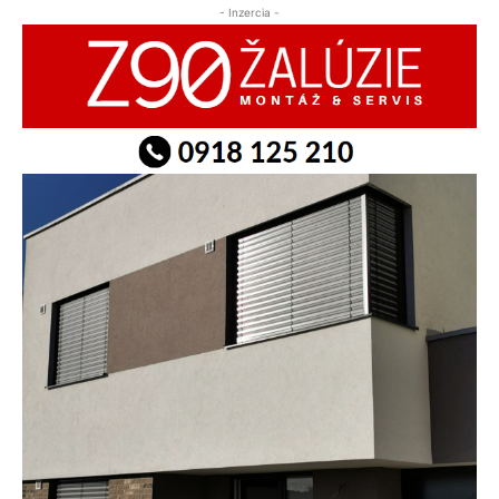
- Inzercia -