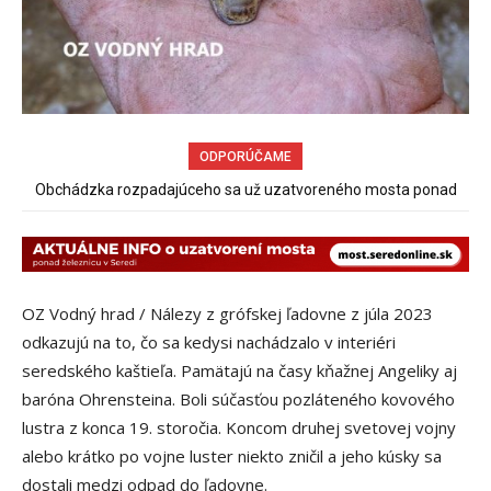
ODPORÚČAME
Obchádzka rozpadajúceho sa už uzatvoreného mosta ponad
železnicu spôsobuje nadmerné opotrebovanie ďalších ciest
OZ Vodný hrad / Nálezy z grófskej ľadovne z júla 2023
odkazujú na to, čo sa kedysi nachádzalo v interiéri
seredského kaštieľa. Pamätajú na časy kňažnej Angeliky aj
baróna Ohrensteina. Boli súčasťou pozláteného kovového
lustra z konca 19. storočia. Koncom druhej svetovej vojny
alebo krátko po vojne luster niekto zničil a jeho kúsky sa
dostali medzi odpad do ľadovne.