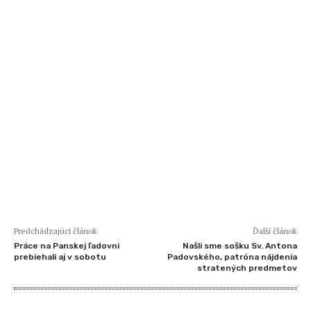
Predchádzajúci článok
Ďalší článok
Práce na Panskej ľadovni
Našli sme sošku Sv. Antona
prebiehali aj v sobotu
Padovského, patróna nájdenia
stratených predmetov