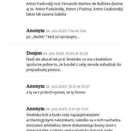
Anton Padovský rod. Fernando Martins de Bulhões (bežne
aj sv. Anton Paduánsky, Anton z Padovy, Anton Lisabonský;
takze tak vazena Gabika
Anonym
24. júla 2023, 7:56 At 7:56
ps. „titulek“ ? ked uz opravujes….
Donjon
24. júla 2023, 10:24 At 10:24
Nasli ste akurat tak prd. Smetisko co ma s kastielom
spolocne jedine to, ze bordel z celej serede nahadzali do
prepadnutej pivnice..
Anonym
24. júla 2023, 10:37 At 10:37
a ty sa v prdoch vyznas, ze ty hovne.
Anonym
24. júla 2023, 11:01 At 11:01
Smetiska boli a budu vzdy najzaujimavejsimi
archeologickymi naleziskami, nakolko sa v nich nachadza
mnozstvo artefaktov, ktore dokumentuju bezny zivot v
danej lokalite a takisto vedia plasticky dotvorit zvyky,