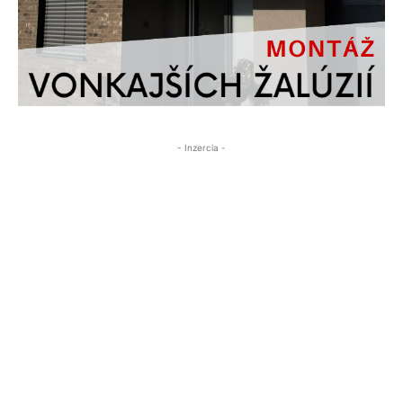
- Inzercia -