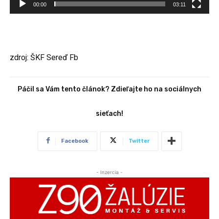
00:00
03:11
h
r
á
v
zdroj: ŠKF Sereď Fb
a
č
Páčil sa Vám tento článok? Zdieľajte ho na sociálnych
sieťach!
Facebook
Twitter
- Inzercia -