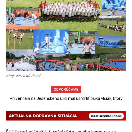
zdroj: skfseredfutbal.sk
ODPORÚČAME
Sereď niekedy bola mestom s výborným napojením na
hromadnú dopravu – ANKETA
ŠKF Sereď-mládež / 5. ročník futbalového kempu je za