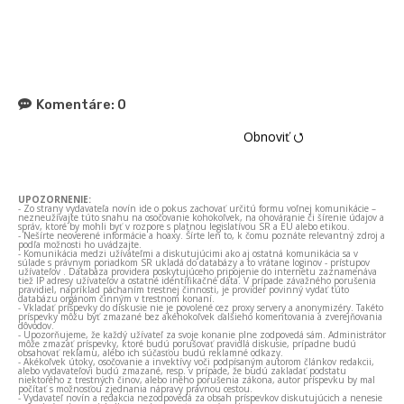
Komentáre:
0
Obnoviť ⭯
UPOZORNENIE:
- Zo strany vydavateľa novín ide o pokus zachovať určitú formu voľnej komunikácie –
nezneužívajte túto snahu na osočovanie kohokoľvek, na ohováranie či šírenie údajov a
správ, ktoré by mohli byť v rozpore s platnou legislatívou SR a EÚ alebo etikou.
- Nešírte neoverené informácie a hoaxy. Šírte len to, k čomu poznáte relevantný zdroj a
podľa možnosti ho uvádzajte.
- Komunikácia medzi užívateľmi a diskutujúcimi ako aj ostatná komunikácia sa v
súlade s právnym poriadkom SR ukladá do databázy a to vrátane loginov - prístupov
užívateľov . Databáza providera poskytujúceho pripojenie do internetu zaznamenáva
tiež IP adresy užívateľov a ostatné identifikačné dáta. V prípade závažného porušenia
pravidiel, napríklad páchaním trestnej činnosti, je provider povinný vydať túto
databázu orgánom činným v trestnom konaní.
- Vkladať príspevky do diskusie nie je povolené cez proxy servery a anonymizéry. Takéto
príspevky môžu byť zmazané bez akéhokoľvek ďalšieho komentovania a zverejňovania
dôvodov.
- Upozorňujeme, že každý užívateľ za svoje konanie plne zodpovedá sám. Administrátor
môže zmazať príspevky, ktoré budú porušovať pravidlá diskusie, prípadne budú
obsahovať reklamu, alebo ich súčasťou budú reklamné odkazy.
- Akékoľvek útoky, osočovanie a invektívy voči podpísaným autorom článkov redakcii,
alebo vydavateľovi budú zmazané, resp. v prípade, že budú zakladať podstatu
niektorého z trestných činov, alebo iného porušenia zákona, autor príspevku by mal
počítať s možnosťou zjednania nápravy právnou cestou.
- Vydavateľ novín a redakcia nezodpovedá za obsah príspevkov diskutujúcich a nenesie