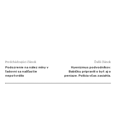
Predchádzajúci článok
Ďalší článok
Podozrenie na nález míny v
Hyenizmus podvodníkov:
ľadovni sa našťastie
Babičku pripravili o byt aj o
nepotvrdilo
peniaze. Polícia včas zasiahla.