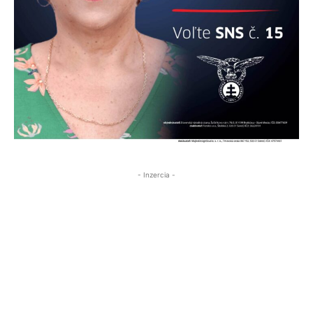
- Inzercia -