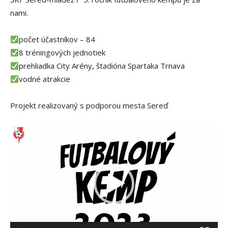
nami.
počet účastníkov – 84
8 tréningových jednotiek
prehliadka City Arény, štadióna Spartaka Trnava
vodné atrakcie
Projekt realizovaný s podporou mesta Sereď
V
i
d
e
o
p
r
e